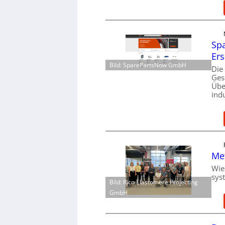
Spa
Ers
Bild: SparePartsNow GmbH
Die
Ges
Übe
ind
Me
Wie
sys
Bild: Rico Elastomere Projecting
GmbH