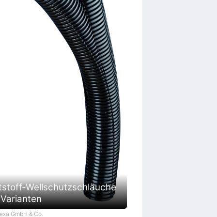
tstoff-Wellschutzschläuche
 Varianten
Flexa GmbH & Co.