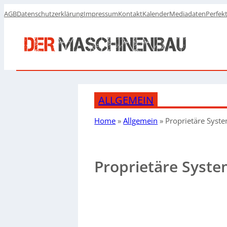
AGB
Datenschutzerklärung
Impressum
Kontakt
Kalender
Mediadaten
Perfek
ALLGEMEIN
Home
»
Allgemein
»
Proprietäre Syst
Proprietäre Syste