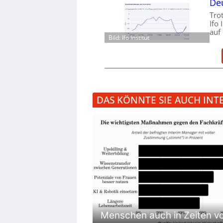
Deu
Tro
Ifo
auf
Bild: Ifo Institut
DAS KÖNNTE SIE AUCH INT
Menschen auch in Zeiten vo