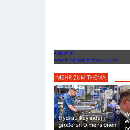
Allgemein
www.der-maschinenbau.de 2023
MEHR ZUM THEMA
V
Hydraulikzylinder in
We
größeren Dimensionen
be