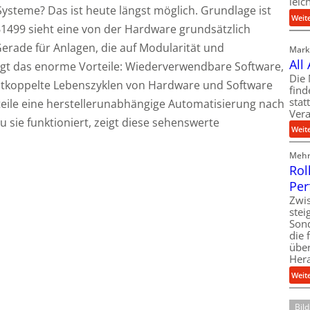
leic
ysteme? Das ist heute längst möglich. Grundlage ist
Weit
1499 sieht eine von der Hardware grundsätzlich
Gerade für Anlagen, die auf Modularität und
Markt
All
ngt das enorme Vorteile: Wiederverwendbare Software,
Die 
ntkoppelte Lebenszyklen von Hardware und Software
find
stat
teile eine herstellerunabhängige Automatisierung nach
Vera
 sie funktioniert, zeigt diese sehenswerte
Weit
Mehr 
Rol
Per
Zwis
ste
Son
die 
über
Her
Weit
Bil