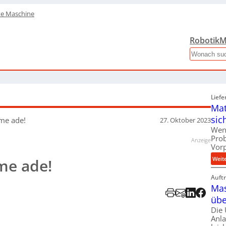
te Maschine
Robotik
M
Search
Liefe
Mat
sic
eme ade!
27. Oktober 2023
Wen
Pro
Anzeige
Vor
Weit
me ade!
Auft
Mas
übe
Die
Anl