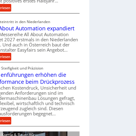
ht positives erstes Halbjahr…
l
:
erlesen
v
M
e
a
eintritt in den Niederlanden
r
s
 About Automation expandiert
s
c
Messereihe All About Automation
o
h
et 2027 erstmals in den Niederlanden
r
i
t. Und auch in Österreich baut der
g
n
nstalter Easyfairs sein Angebot…
u
e
:
erlesen
n
n
A
g
b
Steifigkeit und Präzision
l
e
a
lenführungen erhöhen die
l
n
u
A
t
formance beim Drückprozess
-
b
s
chen Kostendruck, Unsicherheit und
B
o
p
igenden Anforderungen sind im
e
u
dermaschinenbau Lösungen gefragt,
a
s
flexibel, wirtschaftlich und technisch
t
n
t
zeugend zugleich sind. Diesen
A
n
e
ausforderungen begegnet…
u
t
l
t
:
s
erlesen
l
o
R
i
u
m
o
c
d: Koenig & Bauer AG
n