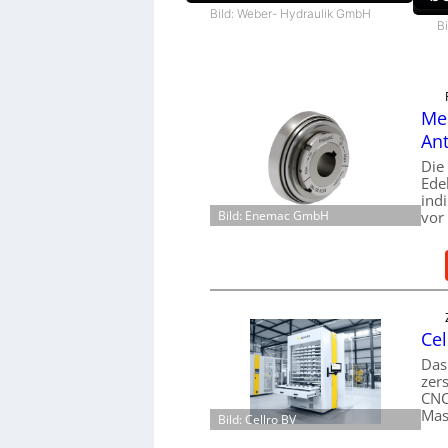
Bild: Weber- Hydraulik GmbH
B
Mec
Ant
Die
Ede
ind
Bild: Enemac GmbH
vor
Cel
Das
zer
CNC
Mas
Bild: Cellro BV