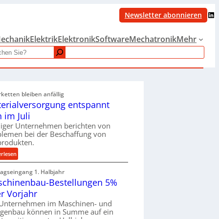
LinkedIn
Newsletter abonnieren
echanik
Elektrik
Elektronik
Software
Mechatronik
Mehr
rketten bleiben anfällig
erialversorgung entspannt
h im Juli
iger Unternehmen berichten von
blemen bei der Beschaffung von
produkten.
:
erlesen
M
ragseingang 1. Halbjahr
a
chinenbau-Bestellungen 5%
t
e
r Vorjahr
r
 Unternehmen im Maschinen- und
i
agenbau können in Summe auf ein
a