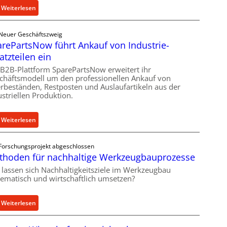
c
:
Weiterlesen
h
C
e
e
Neuer Geschäftszweig
r
l
rePartsNow führt Ankauf von Industrie-
Ü
l
atzteilen ein
b
r
e
 B2B-Plattform SparePartsNow erweitert ihr
o
chäftsmodell um den professionellen Ankauf von
r
e
rbeständen, Restposten und Auslaufartikeln aus der
l
n
ustriellen Produktion.
a
t
s
w
:
Weiterlesen
t
i
S
s
c
p
c
k
Forschungsprojekt abgeschlossen
a
h
thoden für nachhaltige Werkzeugbauprozesse
e
r
u
l
 lassen sich Nachhaltigkeitsziele im Werkzeugbau
e
t
tematisch und wirtschaftlich umsetzen?
t
P
z
X
a
f
6
:
Weiterlesen
r
ü
0
M
t
r
-
e
s
i