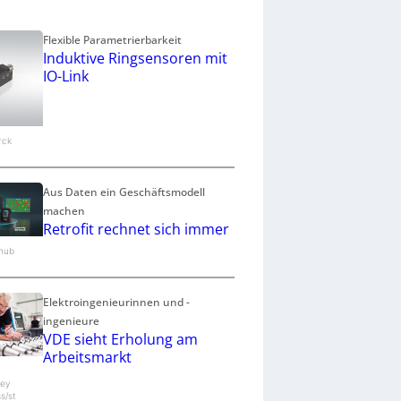
Flexible Parametrierbarkeit
Induktive Ringsensoren mit
IO-Link
urck
Aus Daten ein Geschäftsmodell
machen
Retrofit rechnet sich immer
.hub
Elektroingenieurinnen und -
ingenieure
VDE sieht Erholung am
Arbeitsmarkt
ey
s/st