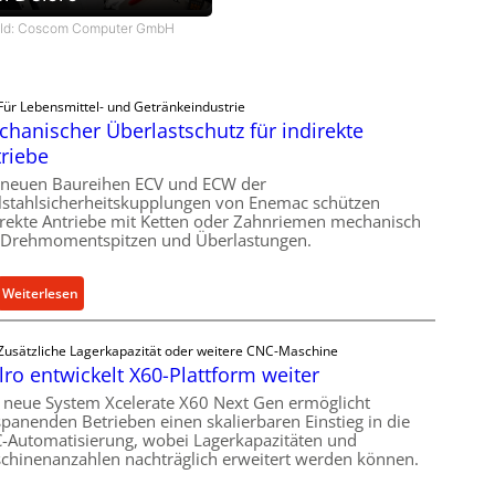
ild: Coscom Computer GmbH
Für Lebensmittel- und Getränkeindustrie
hanischer Überlastschutz für indirekte
riebe
 neuen Baureihen ECV und ECW der
lstahlsicherheitskupplungen von Enemac schützen
irekte Antriebe mit Ketten oder Zahnriemen mechanisch
 Drehmomentspitzen und Überlastungen.
:
Weiterlesen
M
e
Zusätzliche Lagerkapazität oder weitere CNC-Maschine
c
lro entwickelt X60-Plattform weiter
h
 neue System Xcelerate X60 Next Gen ermöglicht
a
spanenden Betrieben einen skalierbaren Einstieg in die
n
-Automatisierung, wobei Lagerkapazitäten und
i
chinenanzahlen nachträglich erweitert werden können.
s