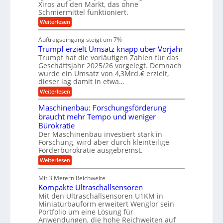
s
Xiros auf den Markt, das ohne
e
e
c
c
n
Schmiermittel funktioniert.
i
h
h
s
i
:
Weiterlesen
i
l
n
W
e
a
e
a
n
Auftragseingang steigt um 7%
u
n
r
e
f
Trumpf erzielt Umsatz knapp über Vorjahr
b
t
n
a
u
Trumpf hat die vorläufigen Zahlen für das
f
u
n
ü
Geschäftsjahr 2025/26 vorgelegt. Demnach
g
h
wurde ein Umsatz von 4,3Mrd.€ erzielt,
s
r
dieser lag damit in etwa…
f
u
:
r
Weiterlesen
n
T
e
g
r
i
e
Maschinenbau: Forschungsförderung
u
e
n
braucht mehr Tempo und weniger
m
s
B
Bürokratie
p
H
S
f
y
Der Maschinenbau investiert stark in
C
e
b
L
Forschung, wird aber durch kleinteilige
r
r
w
Förderbürokratie ausgebremst.
z
i
e
:
Weiterlesen
i
d
i
M
e
-
t
a
l
K
e
Mit 3 Metern Reichweite
s
t
u
r
Kompakte Ultraschallsensoren
c
U
g
e
h
Mit den Ultraschallsensoren U1KM in
m
e
n
i
s
l
Miniaturbauform erweitert Wenglor sein
t
n
a
l
Portfolio um eine Lösung für
w
e
t
a
i
Anwendungen, die hohe Reichweiten auf
n