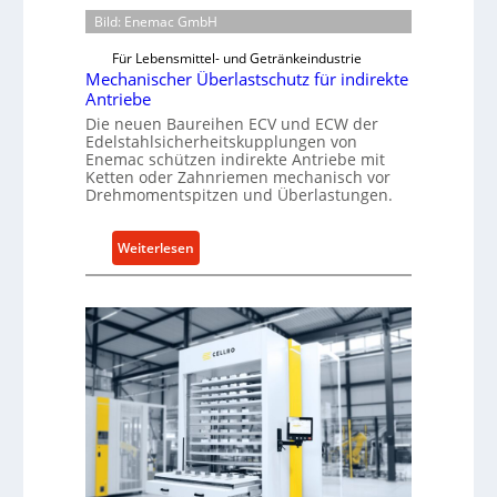
Bild: Enemac GmbH
Für Lebensmittel- und Getränkeindustrie
Mechanischer Überlastschutz für indirekte
Antriebe
Die neuen Baureihen ECV und ECW der
Edelstahlsicherheitskupplungen von
Enemac schützen indirekte Antriebe mit
Ketten oder Zahnriemen mechanisch vor
Drehmomentspitzen und Überlastungen.
:
Weiterlesen
M
e
c
h
a
n
i
s
c
h