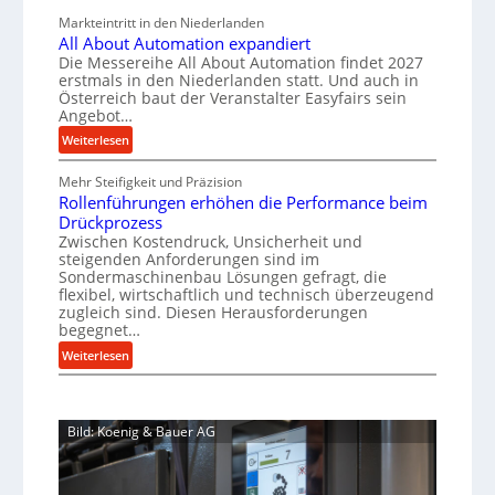
a
c
v
a
Markteintritt in den Niederlanden
s
h
e
All About Automation expandiert
u
c
a
r
Die Messereihe All About Automation findet 2027
p
h
s
f
erstmals in den Niederlanden statt. Und auch in
i
r
o
Österreich baut der Veranstalter Easyfairs sein
t
n
o
Angebot…
r
z
e
g
z
:
Weiterlesen
e
n
u
e
A
i
b
n
Mehr Steifigkeit und Präzision
l
s
g
a
g
Rollenführungen erhöhen die Performance beim
l
s
t
u
e
Drückprozess
A
e
-
s
Zwischen Kostendruck, Unsicherheit und
n
b
B
steigenden Anforderungen sind im
i
t
o
Sondermaschinenbau Lösungen gefragt, die
e
s
c
u
flexibel, wirtschaftlich und technisch überzeugend
s
p
h
t
zugleich sind. Diesen Herausforderungen
t
a
begegnet…
A
r
e
n
u
o
:
Weiterlesen
l
n
t
R
b
l
t
o
o
u
u
s
m
l
s
n
i
Bild: Koenig & Bauer AG
a
l
g
t
c
t
e
e
h
i
n
n
i