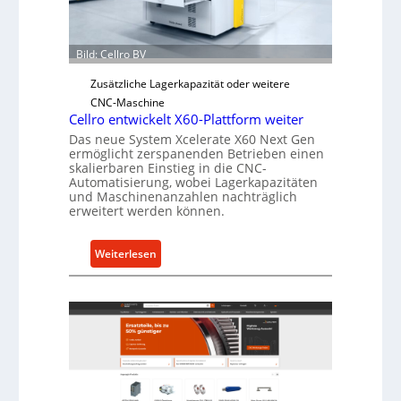
e
r
Ü
Bild: Cellro BV
b
e
Zusätzliche Lagerkapazität oder weitere
r
CNC-Maschine
l
Cellro entwickelt X60-Plattform weiter
a
Das neue System Xcelerate X60 Next Gen
ermöglicht zerspanenden Betrieben einen
s
skalierbaren Einstieg in die CNC-
t
Automatisierung, wobei Lagerkapazitäten
s
und Maschinenanzahlen nachträglich
erweitert werden können.
c
h
u
:
Weiterlesen
t
C
z
e
f
l
ü
l
r
r
i
o
n
e
d