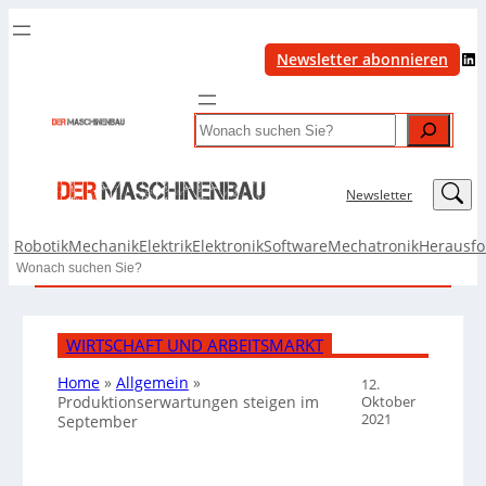
LinkedIn
Newsletter abonnieren
Search
LinkedIn
Newsletter
Robotik
Mechanik
Elektrik
Elektronik
Software
Mechatronik
Herausf
Search
WIRTSCHAFT UND ARBEITSMARKT
Home
»
Allgemein
»
12.
Oktober
Produktionserwartungen steigen im
2021
September