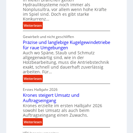
r
Hydrauliksysteme noch immer als
Nonplusultra, vor allem wenn hohe Kräfte
m
im Spiel sind. Doch es gibt starke
a
Konkurrenz…
n
:
Weiterlesen
c
K
e
Gewirbelt und nicht geschliffen
u
b
Präzise und langlebige Kugelgewindetriebe
g
e
für raue Umgebungen
e
i
Auch wo Späne, Staub und Schmutz
l
m
allgegenwärtig sind, wie in der
g
D
Holzbearbeitung, muss die Antriebstechnik
e
r
exakt, schnell und dauerhaft zuverlässig
w
arbeiten. Für…
ü
i
c
:
Weiterlesen
n
k
P
d
p
Erstes Halbjahr 2026
r
e
r
Krones steigert Umsatz und
ä
t
o
Auftragseingang
z
r
Krones erzielte im ersten Halbjahr 2026
z
i
i
sowohl bei Umsatz als auch beim
e
s
Auftragseingang einen Zuwachs.
e
s
e
b
:
Weiterlesen
s
u
u
K
n
n
r