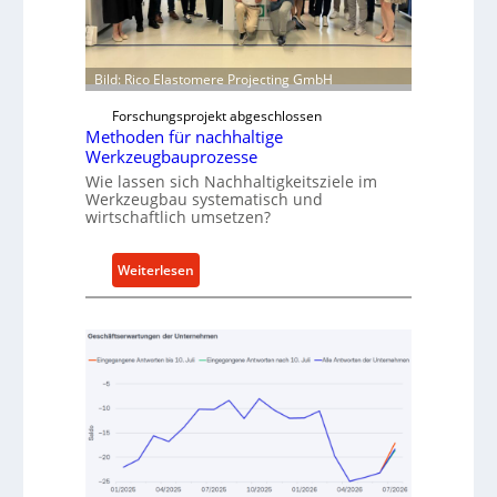
s
w
N
e
o
i
Bild: Rico Elastomere Projecting GmbH
w
t
f
e
Forschungsprojekt abgeschlossen
ü
r
Methoden für nachhaltige
h
Werkzeugbauprozesse
r
Wie lassen sich Nachhaltigkeitsziele im
Werkzeugbau systematisch und
t
wirtschaftlich umsetzen?
A
n
k
:
Weiterlesen
a
M
u
e
f
t
v
h
o
o
n
d
I
e
n
n
d
f