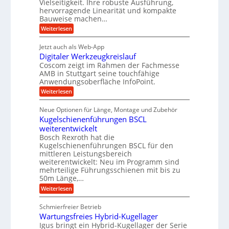
Vielseitigkeit. Ihre robuste Ausführung,
g
f
w
r
hervorragende Linearität und kompakte
e
t
e
i
Bauweise machen…
n
r
g
n
e
:
Weiterlesen
e
a
P
i
b
t
r
g
g
e
Jetzt auch als Web-App
r
ä
s
i
e
f
Digitaler Werkzeugkreislauf
z
e
e
i
Coscom zeigt im Rahmen der Fachmesse
r
ü
b
s
i
AMB in Stuttgart seine touchfähige
S
r
e
i
Anwendungsoberfläche InfoPoint.
n
f
t
r
o
ü
:
g
Weiterlesen
n
e
a
r
D
f
a
l
u
p
i
ü
Neue Optionen für Länge, Montage und Zubehör
n
r
g
l
e
r
ä
Kugelschienenführungen BSCL
i
g
A
e
U
z
t
weiterentwickelt
u
i
n
m
a
t
Bosch Rexroth hat die
s
l
o
g
Kugelschienenführungen BSCL für den
e
e
m
e
mittleren Leistungsbereich
H
r
o
weiterentwickelt: Neu im Programm sind
u
b
W
t
b
mehrteilige Führungsschienen mit bis zu
e
i
u
b
r
50m Länge,…
v
n
e
k
e
:
Weiterlesen
w
z
g
u
K
e
e
n
e
u
g
u
Schmierfreier Betrieb
d
g
n
u
g
M
Wartungsfreies Hybrid-Kugellager
e
n
k
a
l
Igus bringt ein Hybrid-Kugellager der Serie
g
r
s