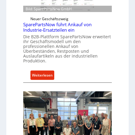
n
i
t
Bild: SparePartsNow GmbH
r
w
e
Neuer Geschäftszweig
i
SparePartsNow führt Ankauf von
k
c
Industrie-Ersatzteilen ein
t
k
Die B2B-Plattform SparePartsNow erweitert
e
e
ihr Geschäftsmodell um den
A
l
professionellen Ankauf von
n
Überbeständen, Restposten und
t
Auslaufartikeln aus der industriellen
t
X
Produktion.
r
6
i
0
:
Weiterlesen
e
-
S
b
P
p
e
l
a
a
r
t
e
t
P
f
a
o
r
r
t
m