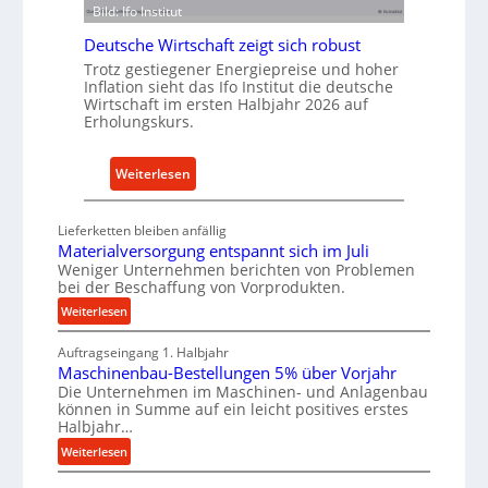
u
ü
Bild: Ifo Institut
s
r
Deutsche Wirtschaft zeigt sich robust
t
n
Trotz gestiegener Energiepreise und hoher
r
a
Inflation sieht das Ifo Institut die deutsche
i
c
Wirtschaft im ersten Halbjahr 2026 auf
e
h
Erholungskurs.
-
h
E
a
:
Weiterlesen
r
l
D
s
t
e
Lieferketten bleiben anfällig
a
i
u
Materialversorgung entspannt sich im Juli
t
g
t
Weniger Unternehmen berichten von Problemen
z
e
bei der Beschaffung von Vorprodukten.
s
t
W
c
:
Weiterlesen
e
e
M
h
i
r
Auftragseingang 1. Halbjahr
a
e
l
k
Maschinenbau-Bestellungen 5% über Vorjahr
t
W
Die Unternehmen im Maschinen- und Anlagenbau
e
z
e
i
können in Summe auf ein leicht positives erstes
r
n
e
r
Halbjahr…
i
e
u
t
:
Weiterlesen
a
i
g
s
M
l
n
b