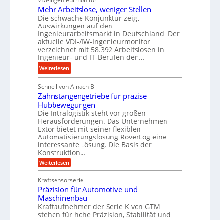
VDI-Ingenieurmonitor
d
d
Mehr Arbeitslose, weniger Stellen
o
l
Die schwache Konjunktur zeigt
H
n
a
Auswirkungen auf den
y
e
n
Ingenieurarbeitsmarkt in Deutschland: Der
d
s
g
aktuelle VDI-/IW-Ingenieurmonitor
r
s
verzeichnet mit 58.392 Arbeitslosen in
l
a
t
Ingenieur- und IT-Berufen den…
e
u
e
:
b
Weiterlesen
l
i
M
i
i
g
Schnell von A nach B
e
g
k
e
Zahnstangengetriebe für präzise
h
e
i
r
Hubbewegungen
r
K
m
t
Die Intralogistik steht vor großen
A
u
Herausforderungen. Das Unternehmen
V
U
r
g
Extor bietet mit seiner flexiblen
e
m
b
e
Automatisierungslösung RoverLog eine
r
s
e
l
interessante Lösung. Die Basis der
g
a
Konstruktion…
i
g
l
t
t
e
:
Weiterlesen
e
z
Z
s
w
a
i
u
Kraftsensorserie
l
i
h
c
n
Präzision für Automotive und
o
n
n
h
d
s
Maschinenbau
s
d
t
A
Kraftaufnehmer der Serie K von GTM
e
e
a
stehen für hohe Präzision, Stabilität und
u
n
,
t