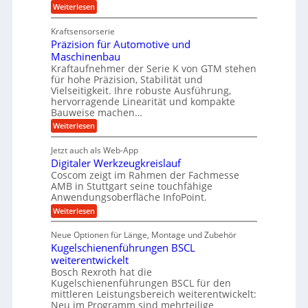
i
l
t
:
Weiterlesen
e
n
e
Z
z
Z
w
a
i
u
e
Kraftsensorserie
i
h
i
c
n
Präzision für Automotive und
n
n
t
s
h
Maschinenbau
d
e
d
t
Kraftaufnehmer der Serie K von GTM stehen
n
A
e
a
v
für hohe Präzision, Stabilität und
u
n
t
o
Vielseitigkeit. Ihre robuste Ausführung,
g
f
n
r
hervorragende Linearität und kompakte
e
K
t
Bauweise machen…
i
n
I
r
g
e
:
Weiterlesen
w
e
a
P
i
b
t
r
c
g
Jetzt auch als Web-App
r
e
ä
h
i
s
Digitaler Werkzeugkreislauf
z
f
t
e
e
i
Coscom zeigt im Rahmen der Fachmesse
i
ü
b
s
g
AMB in Stuttgart seine touchfähige
i
e
r
i
e
Anwendungsoberfläche InfoPoint.
f
n
o
r
r
ü
:
Weiterlesen
n
g
a
a
r
D
f
l
a
p
i
u
ü
s
Neue Optionen für Länge, Montage und Zubehör
r
n
g
r
M
e
ä
Kugelschienenführungen BSCL
i
A
a
g
U
z
t
weiterentwickelt
u
s
i
a
m
t
c
Bosch Rexroth hat die
s
l
o
h
g
Kugelschienenführungen BSCL für den
e
e
m
i
mittleren Leistungsbereich weiterentwickelt:
e
H
r
o
n
Neu im Programm sind mehrteilige
u
W
b
t