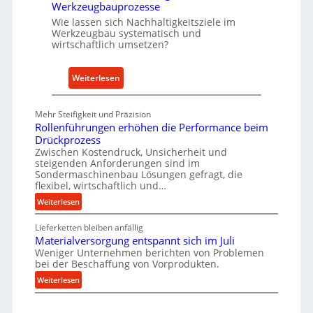
Werkzeugbauprozesse
e
f
Wie lassen sich Nachhaltigkeitsziele im
i
ü
Werkzeugbau systematisch und
t
h
wirtschaftlich umsetzen?
e
r
r
t
:
Weiterlesen
A
M
n
e
Mehr Steifigkeit und Präzision
k
t
Rollenführungen erhöhen die Performance beim
a
h
Drückprozess
u
o
Zwischen Kostendruck, Unsicherheit und
f
steigenden Anforderungen sind im
d
Sondermaschinenbau Lösungen gefragt, die
v
e
flexibel, wirtschaftlich und…
o
n
:
Weiterlesen
n
f
R
I
ü
Lieferketten bleiben anfällig
o
n
r
Materialversorgung entspannt sich im Juli
l
d
Weniger Unternehmen berichten von Problemen
n
l
u
bei der Beschaffung von Vorprodukten.
e
a
s
:
Weiterlesen
n
c
t
M
f
h
r
a
ü
h