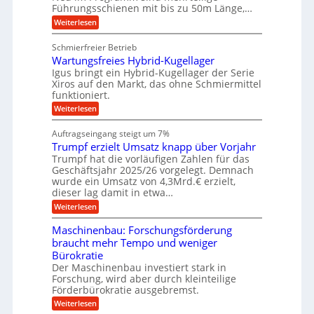
e
b
Führungsschienen mit bis zu 50m Länge,…
e
i
n
u
b
r
v
:
Weiterlesen
e
n
k
e
K
w
z
u
g
u
e
Schmierfreier Betrieb
e
n
g
e
g
u
d
Wartungsfreies Hybrid-Kugellager
e
u
n
g
M
l
Igus bringt ein Hybrid-Kugellager der Serie
n
k
a
s
Xiros auf den Markt, das ohne Schmiermittel
g
r
s
c
funktioniert.
e
e
c
h
n
i
h
:
Weiterlesen
i
s
i
W
e
l
n
a
n
Auftragseingang steigt um 7%
a
e
r
e
u
Trumpf erzielt Umsatz knapp über Vorjahr
n
t
n
f
b
u
Trumpf hat die vorläufigen Zahlen für das
f
a
n
ü
Geschäftsjahr 2025/26 vorgelegt. Demnach
u
g
h
wurde ein Umsatz von 4,3Mrd.€ erzielt,
s
r
dieser lag damit in etwa…
f
u
:
r
Weiterlesen
n
T
e
g
r
i
e
Maschinenbau: Forschungsförderung
u
e
n
braucht mehr Tempo und weniger
m
s
B
Bürokratie
p
H
S
f
y
Der Maschinenbau investiert stark in
C
e
b
L
Forschung, wird aber durch kleinteilige
r
r
w
Förderbürokratie ausgebremst.
z
i
e
:
Weiterlesen
i
d
i
M
e
-