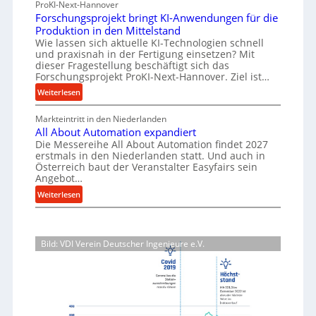
ProKI-Next-Hannover
t
h
i
a
Forschungsprojekt bringt KI-Anwendungen für die
e
r
e
l
Produktion in den Mittelstand
r
u
-
Wie lassen sich aktuelle KI-Technologien schnell
t
i
n
E
und praxisnah in der Fertigung einsetzen? Mit
i
a
g
dieser Fragestellung beschäftigt sich das
r
g
l
e
Forschungsprojekt ProKI-Next-Hannover. Ziel ist…
s
v
e
n
:
Weiterlesen
a
e
e
W
F
t
r
r
e
Markteintritt in den Niederlanden
o
z
s
h
All About Automation expandiert
r
r
o
t
ö
Die Messereihe All About Automation findet 2027
s
k
r
erstmals in den Niederlanden statt. Und auch in
h
e
c
z
Österreich baut der Veranstalter Easyfairs sein
g
e
i
h
e
Angebot…
u
n
l
u
u
:
n
Weiterlesen
d
n
e
g
A
g
i
g
n
l
e
b
e
s
e
l
n
P
a
p
Bild: VDI Verein Deutscher Ingenieure e.V.
i
A
t
e
u
r
n
b
s
r
p
o
o
p
f
j
r
u
a
o
e
o
t
n
r
k
z
A
n
m