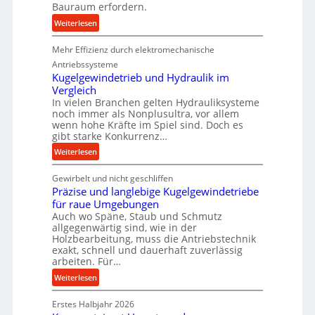
Bauraum erfordern.
d
:
i
Weiterlesen
K
e
Mehr Effizienz durch elektromechanische
o
P
m
r
Antriebssysteme
p
o
Kugelgewindetrieb und Hydraulik im
Vergleich
a
d
In vielen Branchen gelten Hydrauliksysteme
k
u
noch immer als Nonplusultra, vor allem
t
k
wenn hohe Kräfte im Spiel sind. Doch es
e
t
gibt starke Konkurrenz…
U
i
:
Weiterlesen
l
o
K
t
n
Gewirbelt und nicht geschliffen
u
r
i
Präzise und langlebige Kugelgewindetriebe
g
a
n
für raue Umgebungen
e
s
d
Auch wo Späne, Staub und Schmutz
l
c
e
allgegenwärtig sind, wie in der
g
h
n
Holzbearbeitung, muss die Antriebstechnik
e
exakt, schnell und dauerhaft zuverlässig
a
M
w
arbeiten. Für…
l
i
i
l
t
:
Weiterlesen
n
s
t
P
d
e
e
Erstes Halbjahr 2026
r
e