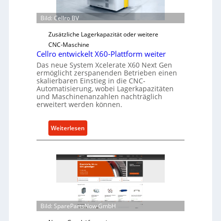
r
h
V
Bild: Cellro BV
e
o
r
r
Zusätzliche Lagerkapazität oder weitere
Ü
j
CNC-Maschine
b
Cellro entwickelt X60-Plattform weiter
a
e
h
Das neue System Xcelerate X60 Next Gen
r
ermöglicht zerspanenden Betrieben einen
r
skalierbaren Einstieg in die CNC-
l
Automatisierung, wobei Lagerkapazitäten
a
und Maschinenanzahlen nachträglich
s
erweitert werden können.
t
s
:
Weiterlesen
c
C
h
e
u
l
t
l
z
r
f
o
ü
e
Bild: SparePartsNow GmbH
r
n
i
t