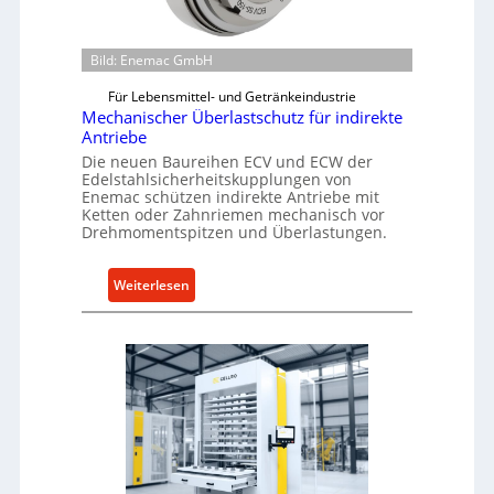
b
a
u
Bild: Enemac GmbH
-
Für Lebensmittel- und Getränkeindustrie
B
Mechanischer Überlastschutz für indirekte
e
Antriebe
s
Die neuen Baureihen ECV und ECW der
t
Edelstahlsicherheitskupplungen von
Enemac schützen indirekte Antriebe mit
e
Ketten oder Zahnriemen mechanisch vor
l
Drehmomentspitzen und Überlastungen.
l
u
:
Weiterlesen
n
M
g
e
e
c
n
h
5
a
%
n
ü
i
b
s
e
c