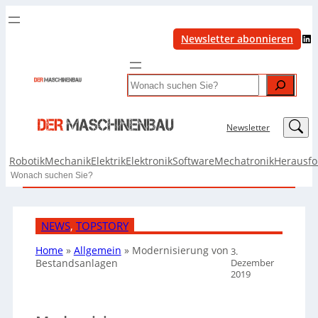
LinkedIn
Newsletter abonnieren
Search
LinkedIn
Newsletter
Robotik
Mechanik
Elektrik
Elektronik
Software
Mechatronik
Herausf
Search
NEWS
, 
TOPSTORY
Home
»
Allgemein
»
Modernisierung von
3.
Dezember
Bestandsanlagen
2019