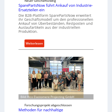
Neuer Geschäftszweig
n
w
SparePartsNow führt Ankauf von Industrie-
d
Ersatzteilen ein
i
i
Die B2B-Plattform SparePartsNow erweitert
c
r
ihr Geschäftsmodell um den professionellen
k
Ankauf von Überbeständen, Restposten und
e
e
Auslaufartikeln aus der industriellen
k
Produktion.
l
t
t
e
X
:
Weiterlesen
A
6
S
n
0
p
t
-
a
r
P
r
i
l
e
e
a
P
b
t
a
e
t
r
f
t
o
s
Bild: Rico Elastomere Projecting GmbH
r
N
m
Forschungsprojekt abgeschlossen
o
Methoden für nachhaltige
w
w