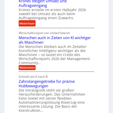
Krones steigert Umsatz und
n
l
ä
t
Auftragseingang
s
s
z
r
Krones erzielte im ersten Halbjahr 2026
o
t
i
i
sowohl bei Umsatz als auch beim
r
a
s
Auftragseingang einen Zuwachs.
e
e
n
e
b
:
Weiterlesen
n
d
u
u
K
n
n
Wirtschaftsreport von United Interim
r
d
d
Menschen auch in Zeiten von KI wichtiger
o
l
als Maschinen
H
n
a
Die Menschen bleiben auch im Zeitalter
y
e
n
Künstlicher Intelligenz wichtiger als die
d
s
g
Maschinen – so lautet ein Credo des
r
s
l
Wirtschaftsreports 2026 der Management-
a
t
Community…
e
u
e
:
Weiterlesen
b
l
M
i
i
e
i
g
Schnell von A nach B
g
n
k
e
Zahnstangengetriebe für präzise
s
e
i
c
r
Hubbewegungen
K
h
Die Intralogistik steht vor großen
m
t
u
e
Herausforderungen. Das Unternehmen
V
U
n
g
Extor bietet mit seiner flexiblen
a
e
m
e
Automatisierungslösung RoverLog eine
u
r
s
interessante Lösung. Die Basis der
l
c
g
a
h
Konstruktion…
g