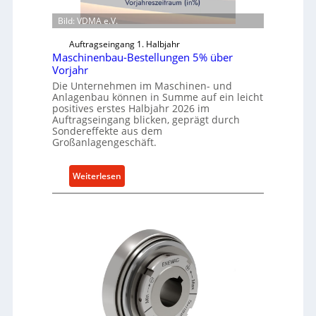
Bild: VDMA e.V.
Auftragseingang 1. Halbjahr
Maschinenbau-Bestellungen 5% über
Vorjahr
Die Unternehmen im Maschinen- und
Anlagenbau können in Summe auf ein leicht
positives erstes Halbjahr 2026 im
Auftragseingang blicken, geprägt durch
Sondereffekte aus dem
Großanlagengeschäft.
:
Weiterlesen
M
a
s
c
h
i
n
e
n