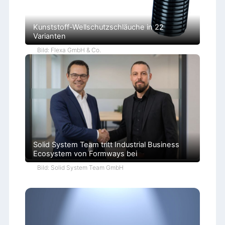
t
i
e
Kunststoff-Wellschutzschläuche in 22
Varianten
Bild: Flexa GmbH & Co.
Solid System Team tritt Industrial Business
Ecosystem von Formways bei
Bild: Solid System Team GmbH