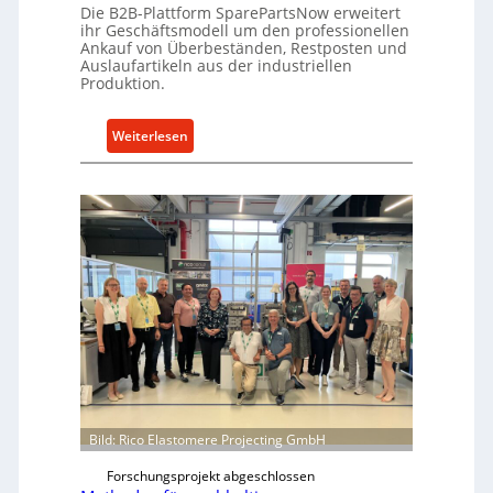
e
Die B2B-Plattform SparePartsNow erweitert
e
A
ihr Geschäftsmodell um den professionellen
l
Ankauf von Überbeständen, Restposten und
n
t
Auslaufartikeln aus der industriellen
t
Produktion.
X
r
6
i
0
:
Weiterlesen
e
-
S
b
P
p
e
l
a
a
r
t
e
t
P
f
a
o
r
r
t
m
s
w
N
e
o
i
w
Bild: Rico Elastomere Projecting GmbH
t
f
Forschungsprojekt abgeschlossen
e
ü