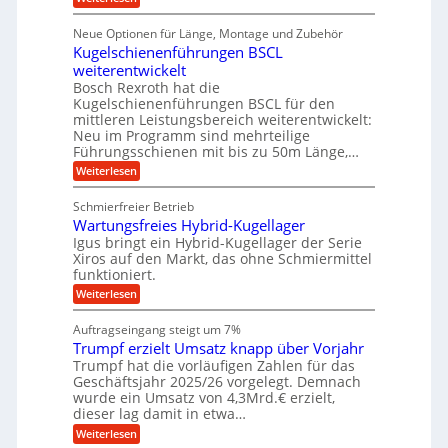
a
a
r
D
f
l
a
p
i
u
ü
s
Neue Optionen für Länge, Montage und Zubehör
r
n
g
r
M
e
ä
Kugelschienenführungen BSCL
i
A
a
g
U
z
t
weiterentwickelt
u
s
i
a
m
t
c
Bosch Rexroth hat die
s
l
o
h
g
Kugelschienenführungen BSCL für den
e
e
m
i
mittleren Leistungsbereich weiterentwickelt:
e
H
r
o
n
Neu im Programm sind mehrteilige
u
W
b
t
e
b
Führungsschienen mit bis zu 50m Länge,…
e
i
n
u
b
r
v
:
Weiterlesen
e
n
k
e
K
w
z
u
g
u
e
Schmierfreier Betrieb
e
n
g
e
g
u
d
Wartungsfreies Hybrid-Kugellager
e
u
n
g
M
l
Igus bringt ein Hybrid-Kugellager der Serie
n
k
a
s
Xiros auf den Markt, das ohne Schmiermittel
g
r
s
c
funktioniert.
e
e
c
h
n
i
h
:
Weiterlesen
i
s
i
W
e
l
n
a
n
Auftragseingang steigt um 7%
a
e
r
e
u
Trumpf erzielt Umsatz knapp über Vorjahr
n
t
n
f
b
u
Trumpf hat die vorläufigen Zahlen für das
f
a
n
ü
Geschäftsjahr 2025/26 vorgelegt. Demnach
u
g
h
wurde ein Umsatz von 4,3Mrd.€ erzielt,
s
r
dieser lag damit in etwa…
f
u
:
r
Weiterlesen
n
T
e