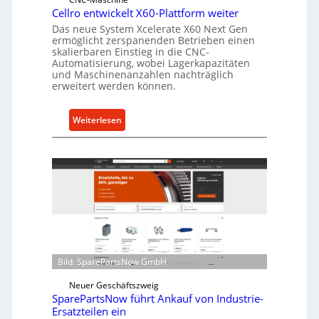
l
Cellro entwickelt X60-Plattform weiter
a
Das neue System Xcelerate X60 Next Gen
s
ermöglicht zerspanenden Betrieben einen
skalierbaren Einstieg in die CNC-
t
Automatisierung, wobei Lagerkapazitäten
s
und Maschinenanzahlen nachträglich
c
erweitert werden können.
h
u
:
Weiterlesen
t
C
z
e
f
l
ü
l
r
r
i
o
n
e
d
n
i
t
Bild: SparePartsNow GmbH
r
w
e
i
Neuer Geschäftszweig
k
SparePartsNow führt Ankauf von Industrie-
c
t
Ersatzteilen ein
k