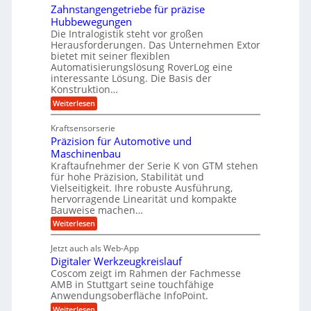
n
k
e
Zahnstangengetriebe für präzise
s
e
i
c
r
Hubbewegungen
K
h
Die Intralogistik steht vor großen
m
t
u
e
Herausforderungen. Das Unternehmen Extor
V
U
n
g
bietet mit seiner flexiblen
a
e
m
e
Automatisierungslösung RoverLog eine
u
r
s
interessante Lösung. Die Basis der
l
c
g
a
h
Konstruktion…
g
i
l
t
:
Weiterlesen
e
n
e
Z
z
Z
w
a
i
u
e
Kraftsensorserie
i
h
i
c
n
Präzision für Automotive und
n
n
t
s
h
Maschinenbau
d
e
d
t
Kraftaufnehmer der Serie K von GTM stehen
n
A
e
a
v
für hohe Präzision, Stabilität und
u
n
t
o
Vielseitigkeit. Ihre robuste Ausführung,
g
f
n
r
hervorragende Linearität und kompakte
e
K
t
Bauweise machen…
i
n
I
r
g
e
:
Weiterlesen
w
e
a
P
i
b
t
r
c
g
Jetzt auch als Web-App
r
e
ä
h
i
s
Digitaler Werkzeugkreislauf
z
f
t
e
e
i
Coscom zeigt im Rahmen der Fachmesse
i
ü
b
s
g
AMB in Stuttgart seine touchfähige
i
e
r
i
e
Anwendungsoberfläche InfoPoint.
f
n
o
r
r
ü
:
Weiterlesen
n
g