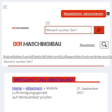
LinkedIn
Newsletter abonnieren
Search
LinkedIn
Newsletter
Robotik
Mechanik
Elektrik
Elektronik
Software
Mechatronik
Herausf
Search
WIRTSCHAFT UND ARBEITSMARKT
Home
»
Allgemein
»
Mobile
27. September
2021
Luftreinigungsgeräte
auf Wirksamkeit prüfen