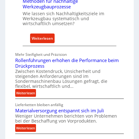
Methoden für nachhaltige
r
h
Werkzeugbauprozesse
r
Wie lassen sich Nachhaltigkeitsziele im
t
Werkzeugbau systematisch und
A
wirtschaftlich umsetzen?
n
k
:
Weiterlesen
a
M
u
e
Mehr Steifigkeit und Präzision
f
t
Rollenführungen erhöhen die Performance beim
v
h
Drückprozess
o
o
Zwischen Kostendruck, Unsicherheit und
n
steigenden Anforderungen sind im
d
Sondermaschinenbau Lösungen gefragt, die
I
e
flexibel, wirtschaftlich und…
n
n
:
Weiterlesen
d
f
R
u
ü
Lieferketten bleiben anfällig
o
s
r
Materialversorgung entspannt sich im Juli
l
t
Weniger Unternehmen berichten von Problemen
n
l
r
bei der Beschaffung von Vorprodukten.
e
a
i
:
Weiterlesen
n
c
e
M
f
h