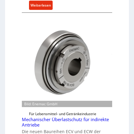
:
Weiterlesen
M
a
s
c
h
i
n
e
n
b
a
u
-
B
e
Bild: Enemac GmbH
s
t
Für Lebensmittel- und Getränkeindustrie
e
Mechanischer Überlastschutz für indirekte
l
Antriebe
l
Die neuen Baureihen ECV und ECW der