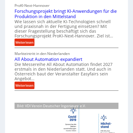
a
-
ü
h
ProKI-Next-Hannover
t
h
E
a
Forschungsprojekt bringt KI-Anwendungen für die
e
r
r
l
Produktion in den Mittelstand
r
u
s
Wie lassen sich aktuelle KI-Technologien schnell
t
i
n
und praxisnah in der Fertigung einsetzen? Mit
a
i
a
g
dieser Fragestellung beschäftigt sich das
t
g
l
e
Forschungsprojekt ProKI-Next-Hannover. Ziel ist…
z
v
e
n
:
Weiterlesen
t
e
e
W
F
e
r
r
e
Markteintritt in den Niederlanden
o
s
i
h
All About Automation expandiert
r
r
o
ö
l
Die Messereihe All About Automation findet 2027
s
k
r
erstmals in den Niederlanden statt. Und auch in
h
e
c
z
Österreich baut der Veranstalter Easyfairs sein
g
e
n
h
e
Angebot…
u
n
u
e
u
:
n
Weiterlesen
d
n
i
g
A
g
i
g
n
l
e
b
e
s
l
n
P
a
p
Bild: VDI Verein Deutscher Ingenieure e.V.
A
t
e
u
r
b
s
r
p
o
o
p
f
j
r
u
a
o
e
o
t
n
r
k