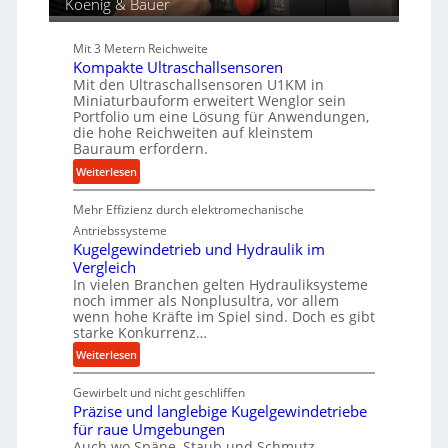
Koenig & Bauer
r
d
i
Mit 3 Metern Reichweite
e
Kompakte Ultraschallsensoren
P
Mit den Ultraschallsensoren U1KM in
Miniaturbauform erweitert Wenglor sein
r
Portfolio um eine Lösung für Anwendungen,
o
die hohe Reichweiten auf kleinstem
d
Bauraum erfordern.
u
:
Weiterlesen
k
K
t
Mehr Effizienz durch elektromechanische
o
i
m
Antriebssysteme
o
p
Kugelgewindetrieb und Hydraulik im
n
Vergleich
a
i
In vielen Branchen gelten Hydrauliksysteme
k
n
noch immer als Nonplusultra, vor allem
t
d
wenn hohe Kräfte im Spiel sind. Doch es gibt
e
e
starke Konkurrenz…
U
n
:
Weiterlesen
l
M
K
t
i
Gewirbelt und nicht geschliffen
u
r
t
Präzise und langlebige Kugelgewindetriebe
g
a
t
für raue Umgebungen
e
s
e
Auch wo Späne, Staub und Schmutz