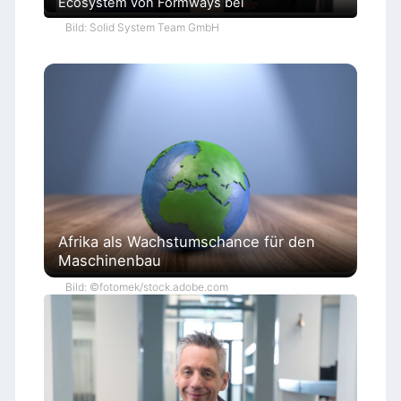
Ecosystem von Formways bei
Bild: Solid System Team GmbH
Afrika als Wachstumschance für den
Maschinenbau
Bild: ©fotomek/stock.adobe.com