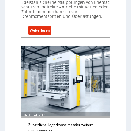
Edelstahlsicherheitskupplungen von Enemac
u
schützen indirekte Antriebe mit Ketten oder
n
Zahnriemen mechanisch vor
g
Drehmomentspitzen und Überlastungen.
e
n
:
Weiterlesen
5
M
%
e
ü
c
b
h
e
a
r
n
V
i
o
s
r
c
j
h
a
e
h
r
r
Ü
Bild: Cellro BV
b
e
Zusätzliche Lagerkapazität oder weitere
r
CNC-Maschine