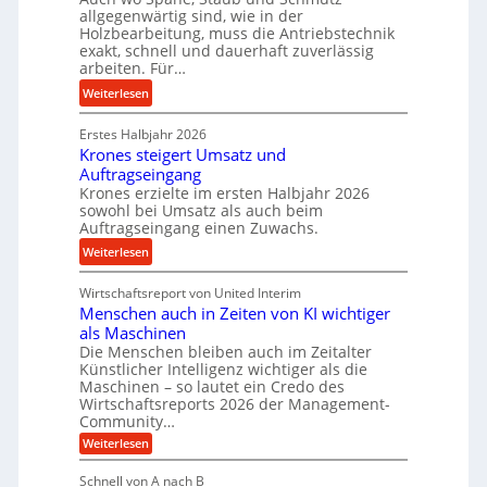
l
c
allgegenwärtig sind, wie in der
l
g
h
Holzbearbeitung, muss die Antriebstechnik
s
e
exakt, schnell und dauerhaft zuverlässig
a
t
w
arbeiten. Für…
l
a
i
l
:
Weiterlesen
n
n
s
P
d
d
e
Erstes Halbjahr 2026
r
e
Krones steigert Umsatz und
n
ä
t
Auftragseingang
s
z
r
Krones erzielte im ersten Halbjahr 2026
o
i
i
sowohl bei Umsatz als auch beim
r
s
Auftragseingang einen Zuwachs.
e
e
e
b
:
Weiterlesen
n
u
u
K
n
n
Wirtschaftsreport von United Interim
r
d
d
Menschen auch in Zeiten von KI wichtiger
o
l
als Maschinen
H
n
a
Die Menschen bleiben auch im Zeitalter
y
e
n
Künstlicher Intelligenz wichtiger als die
d
s
g
Maschinen – so lautet ein Credo des
r
s
l
Wirtschaftsreports 2026 der Management-
a
t
Community…
e
u
e
:
Weiterlesen
b
l
M
i
i
e
i
g
Schnell von A nach B
g