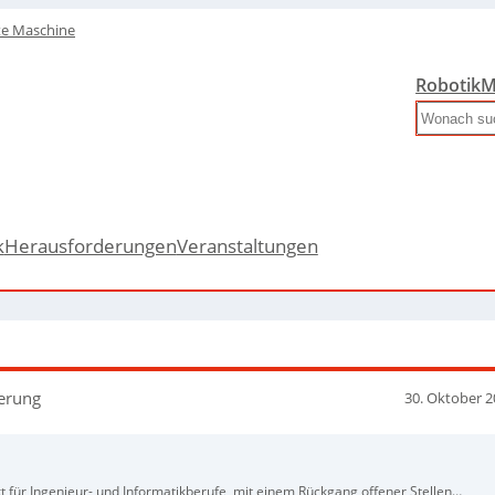
te Maschine
Robotik
M
Search
k
Herausforderungen
Veranstaltungen
derung
30. Oktober 
 für Ingenieur- und Informatikberufe, mit einem Rückgang offener Stellen