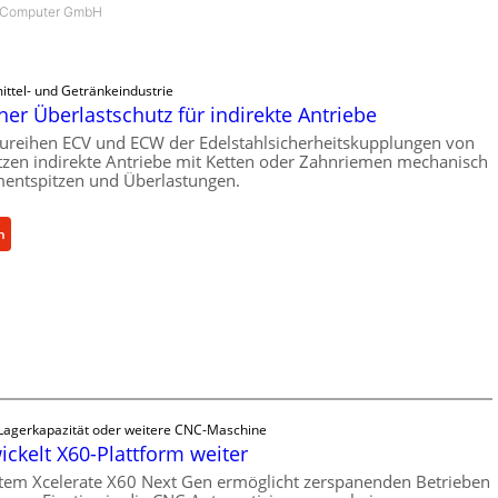
m Computer GmbH
ittel- und Getränkeindustrie
er Überlastschutz für indirekte Antriebe
ureihen ECV und ECW der Edelstahlsicherheitskupplungen von
zen indirekte Antriebe mit Ketten oder Zahnriemen mechanisch
entspitzen und Überlastungen.
:
n
M
e
c
h
a
n
i
s
 Lagerkapazität oder weitere CNC-Maschine
c
ickelt X60-Plattform weiter
h
tem Xcelerate X60 Next Gen ermöglicht zerspanenden Betrieben
e