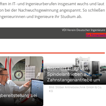
ften in IT- und Ingenieurberufen insgesamt wuchs und laut
ation bei der Nachwuchsgewinnung angespannt. So schließen 
 Ingenieurinnen und Ingenieure ihr Studium ab.
VDI Verein Deutscher Ingenieure 
Zur Firmenweb
Boschert steigt von
Spindelantrieben auf
Zahnstangenantriebe um
Bild: Stöber Antriebstechnik GmbH & Co.
e
KG
ereitstellung bei