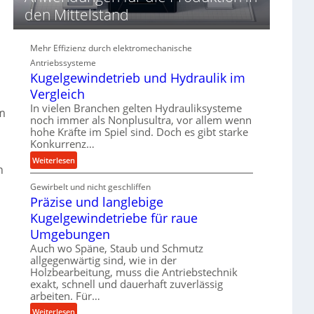
d
den Mittelstand
i
e
P
Mehr Effizienz durch elektromechanische
e
Antriebssysteme
r
Kugelgewindetrieb und Hydraulik im
f
Vergleich
o
In vielen Branchen gelten Hydrauliksysteme
r
im
noch immer als Nonplusultra, vor allem wenn
m
hohe Kräfte im Spiel sind. Doch es gibt starke
a
Konkurrenz…
n
:
Weiterlesen
c
n
K
e
Gewirbelt und nicht geschliffen
u
b
Präzise und langlebige
g
e
e
Kugelgewindetriebe für raue
i
l
m
Umgebungen
g
D
Auch wo Späne, Staub und Schmutz
e
r
allgegenwärtig sind, wie in der
w
ü
Holzbearbeitung, muss die Antriebstechnik
i
exakt, schnell und dauerhaft zuverlässig
c
n
arbeiten. Für…
k
d
p
:
Weiterlesen