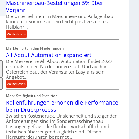
Maschinenbau-Bestellungen 5% über
t
e
Vorjahr
r
Die Unternehmen im Maschinen- und Anlagenbau
i
können in Summe auf ein leicht positives erstes
a
Halbjahr…
l
:
Weiterlesen
v
M
e
a
Markteintritt in den Niederlanden
r
s
All About Automation expandiert
s
c
Die Messereihe All About Automation findet 2027
o
h
erstmals in den Niederlanden statt. Und auch in
r
i
Österreich baut der Veranstalter Easyfairs sein
g
n
Angebot…
u
e
:
Weiterlesen
n
n
A
g
b
Mehr Steifigkeit und Präzision
l
e
a
Rollenführungen erhöhen die Performance
l
n
u
A
t
beim Drückprozess
-
b
s
Zwischen Kostendruck, Unsicherheit und steigenden
B
o
p
Anforderungen sind im Sondermaschinenbau
e
u
Lösungen gefragt, die flexibel, wirtschaftlich und
a
s
technisch überzeugend zugleich sind. Diesen
t
n
t
Herausforderungen begegnet…
A
n