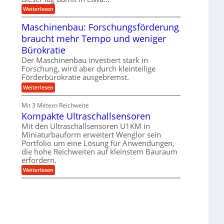
e
i
:
Weiterlesen
n
e
T
B
s
r
Maschinenbau: Forschungsförderung
S
H
u
C
y
braucht mehr Tempo und weniger
m
L
b
p
w
Bürokratie
r
f
e
i
e
Der Maschinenbau investiert stark in
i
d
r
t
Forschung, wird aber durch kleinteilige
-
z
e
Förderbürokratie ausgebremst.
K
i
r
u
e
:
Weiterlesen
e
g
l
M
n
e
t
a
t
Mit 3 Metern Reichweite
l
U
s
w
l
m
Kompakte Ultraschallsensoren
c
i
a
s
h
c
Mit den Ultraschallsensoren U1KM in
g
a
i
k
e
Miniaturbauform erweitert Wenglor sein
t
n
e
r
z
Portfolio um eine Lösung für Anwendungen,
e
l
k
n
die hohe Reichweiten auf kleinstem Bauraum
t
n
b
erfordern.
a
a
:
p
Weiterlesen
u
K
p
:
o
ü
F
m
b
o
p
e
r
a
r
s
k
V
c
t
o
h