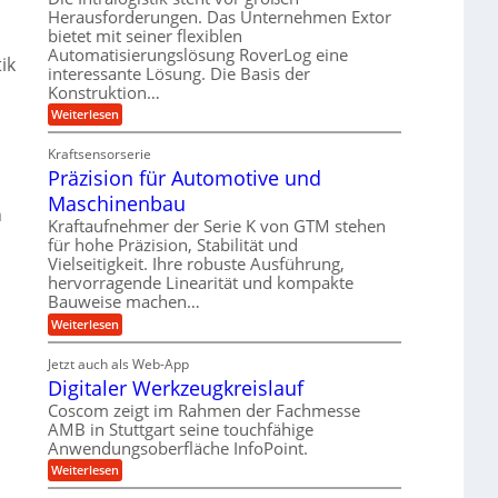
e
r
m
Herausforderungen. Das Unternehmen Extor
l
l
b
bietet mit seiner flexiblen
s
e
g
Automatisierungslösung RoverLog eine
e
a
i
ik
e
interessante Lösung. Die Basis der
i
t
c
w
Konstruktion…
t
z
h
i
:
Weiterlesen
s
u
Z
n
l
n
a
d
Kraftsensorserie
o
h
d
Präzision für Automotive und
e
n
s
A
s
t
Maschinenbau
e
u
t
n
r
,
a
Kraftaufnehmer der Serie K von GTM stehen
f
i
n
w
für hohe Präzision, Stabilität und
t
g
e
Vielseitigkeit. Ihre robuste Ausführung,
e
r
e
b
hervorragende Linearität und kompakte
n
n
a
Bauweise machen…
e
g
i
g
e
f
:
Weiterlesen
g
s
t
P
ü
r
e
e
r
i
Jetzt auch als Web-App
r
r
ä
i
e
Digitaler Werkzeugkreislauf
r
z
S
n
b
i
a
Coscom zeigt im Rahmen der Fachmesse
e
t
g
s
f
AMB in Stuttgart seine touchfähige
u
i
e
a
ü
Anwendungsoberfläche InfoPoint.
o
e
l
r
n
n
:
U
Weiterlesen
p
l
g
f
D
r
m
ü
e