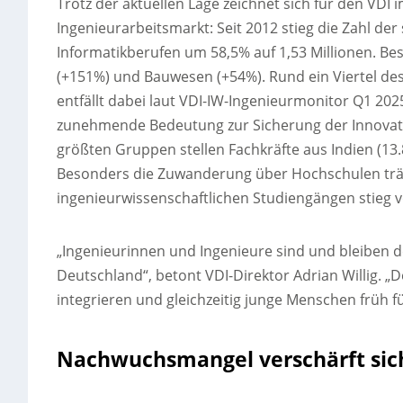
Trotz der aktuellen Lage zeichnet sich für den VDI i
Ingenieurarbeitsmarkt: Seit 2012 stieg die Zahl der
Informatikberufen um 58,5% auf 1,53 Millionen. Be
(+151%) und Bauwesen (+54%). Rund ein Viertel d
entfällt dabei laut VDI-IW-Ingenieurmonitor Q1 2025
zunehmende Bedeutung zur Sicherung der Innovati
größten Gruppen stellen Fachkräfte aus Indien (13.89
Besonders die Zuwanderung über Hochschulen trägt 
ingenieurwissenschaftlichen Studiengängen stieg v
„Ingenieurinnen und Ingenieure sind und bleiben d
Deutschland“, betont VDI-Direktor Adrian Willig. „D
integrieren und gleichzeitig junge Menschen früh 
Nachwuchsmangel verschärft sic