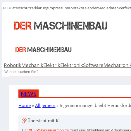
AGB
Datenschutzerklärung
Impressum
Kontakt
Kalender
Mediadaten
Perfek
Robotik
Mechanik
Elektrik
Elektronik
Software
Mechatroni
Search
NEWS
Home
»
Allgemein
»
Ingenieurmangel bleibt Herausfor
Übersicht mit KI
Der
VDI-IW-Ingenieurmonitor
zeigt eine Abkühlung am Arbeitsmarkt