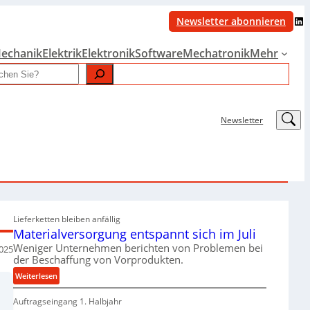
LinkedIn
Newsletter abonnieren
echanik
Elektrik
Elektronik
Software
Mechatronik
Mehr
LinkedIn
Newsletter
Lieferketten bleiben anfällig
Materialversorgung entspannt sich im Juli
Weniger Unternehmen berichten von Problemen bei
2025
der Beschaffung von Vorprodukten.
:
Weiterlesen
M
Auftragseingang 1. Halbjahr
a