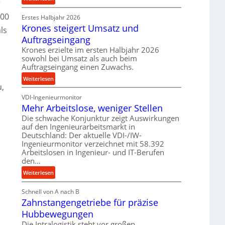
r
e
r
P
t
100
o
Erstes Halbjahr 2026
r
r
z
Krones steigert Umsatz und
ä
ls
i
e
z
Auftragseingang
e
s
i
Krones erzielte im ersten Halbjahr 2026
b
s
s
sowohl bei Umsatz als auch beim
u
e
Auftragseingang einen Zuwachs.
n
u
:
Weiterlesen
d
n
u,
K
H
d
VDI-Ingenieurmonitor
r
y
l
Mehr Arbeitslose, weniger Stellen
o
d
a
n
Die schwache Konjunktur zeigt Auswirkungen
r
n
auf den Ingenieurarbeitsmarkt in
e
a
g
Deutschland: Der aktuelle VDI-/IW-
s
u
l
Ingenieurmonitor verzeichnet mit 58.392
s
l
e
Arbeitslosen in Ingenieur- und IT-Berufen
t
i
den…
b
e
k
i
:
Weiterlesen
i
i
g
M
g
m
e
Schnell von A nach B
e
e
V
K
Zahnstangengetriebe für präzise
h
r
e
u
r
t
Hubbewegungen
r
g
A
U
Die Intralogistik steht vor großen
g