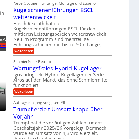
i
ä
Neue Optionen für Länge, Montage und Zubehör
r
g
g
n
z
A
Kugelschienenführungen BSCL
i
e
i
u
in
t
s
b
weiterentwickelt
t
a
e
o
u
l
Bosch Rexroth hat die
H
m
e
n
u
Kugelschienenführungen BSCL für den
o
r
b
mittleren Leistungsbereich weiterentwickelt:
g
t
W
b
i
Neu im Programm sind mehrteilige
e.V.
e
e
e
v
Führungsschienen mit bis zu 50m Länge,…
r
w
n
site
e
k
e
:
Weiterlesen
u
z
g
K
n
e
u
u
d
u
Schmierfreier Betrieb
n
g
M
g
g
Wartungsfreies Hybrid-Kugellager
e
a
k
e
l
s
Igus bringt ein Hybrid-Kugellager der Serie
r
n
s
c
e
Xiros auf den Markt, das ohne Schmiermittel
c
h
i
funktioniert.
h
i
s
i
n
:
Weiterlesen
l
e
e
W
a
n
n
a
u
Auftragseingang steigt um 7%
e
b
r
f
n
a
Trumpf erzielt Umsatz knapp über
t
f
u
u
Vorjahr
ü
n
h
g
Trumpf hat die vorläufigen Zahlen für das
r
s
Geschäftsjahr 2025/26 vorgelegt. Demnach
u
f
wurde ein Umsatz von 4,3Mrd.€ erzielt,
n
r
g
dieser lag damit in etwa…
e