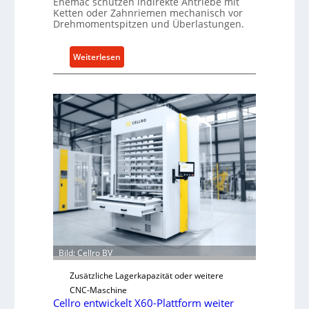
Enemac schützen indirekte Antriebe mit
Ketten oder Zahnriemen mechanisch vor
Drehmomentspitzen und Überlastungen.
:
Weiterlesen
M
e
c
h
a
n
i
s
c
h
e
r
Ü
Bild: Cellro BV
b
e
Zusätzliche Lagerkapazität oder weitere
r
CNC-Maschine
l
Cellro entwickelt X60-Plattform weiter