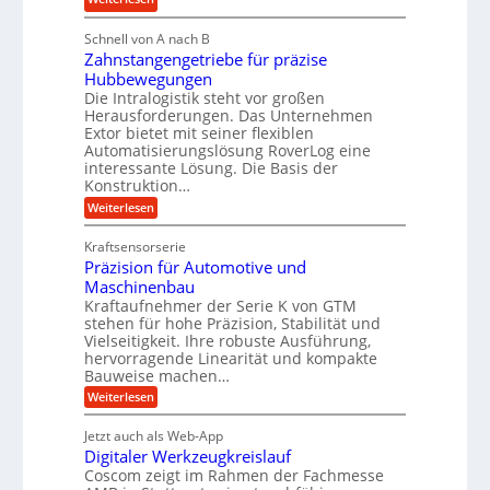
l
i
M
i
i
g
Schnell von A nach B
e
g
k
e
Zahnstangengetriebe für präzise
h
e
i
r
Hubbewegungen
r
K
m
t
Die Intralogistik steht vor großen
A
u
Herausforderungen. Das Unternehmen
V
U
r
g
Extor bietet mit seiner flexiblen
e
m
b
e
Automatisierungslösung RoverLog eine
r
s
e
l
interessante Lösung. Die Basis der
g
a
Konstruktion…
i
g
l
t
t
e
:
Weiterlesen
e
z
Z
s
w
a
i
u
Kraftsensorserie
l
i
h
c
n
Präzision für Automotive und
o
n
n
h
d
s
Maschinenbau
s
d
t
A
Kraftaufnehmer der Serie K von GTM
e
e
a
stehen für hohe Präzision, Stabilität und
u
n
,
t
Vielseitigkeit. Ihre robuste Ausführung,
g
f
w
r
hervorragende Linearität und kompakte
e
t
e
i
Bauweise machen…
n
r
g
n
e
:
Weiterlesen
e
a
P
i
b
t
r
g
g
e
Jetzt auch als Web-App
r
ä
s
i
e
f
Digitaler Werkzeugkreislauf
z
e
e
i
Coscom zeigt im Rahmen der Fachmesse
r
ü
b
s
i