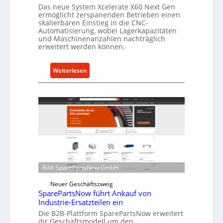
a
Das neue System Xcelerate X60 Next Gen
ermöglicht zerspanenden Betrieben einen
s
skalierbaren Einstieg in die CNC-
t
Automatisierung, wobei Lagerkapazitäten
s
und Maschinenanzahlen nachträglich
erweitert werden können.
c
h
u
:
Weiterlesen
t
C
z
e
f
l
ü
l
r
r
i
o
n
e
d
n
i
t
Bild: SparePartsNow GmbH
r
w
e
Neuer Geschäftszweig
i
SparePartsNow führt Ankauf von
k
c
Industrie-Ersatzteilen ein
t
k
Die B2B-Plattform SparePartsNow erweitert
e
e
ihr Geschäftsmodell um den