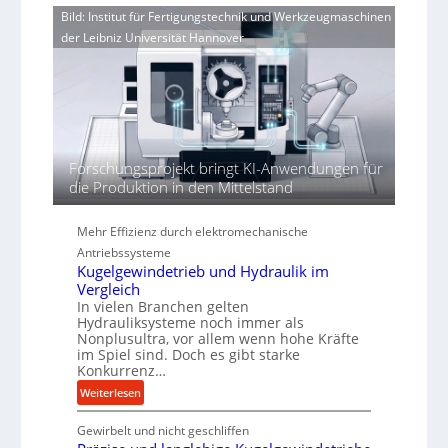
o
i
Bild: Institut für Fertigungstechnik und Werkzeugmaschinen
n
r
e
e
der Leibniz Universität Hannover
j
r
r
a
t
h
h
ö
r
h
e
n
Forschungsprojekt bringt KI-Anwendungen für
d
die Produktion in den Mittelstand
i
e
P
Mehr Effizienz durch elektromechanische
e
Antriebssysteme
r
Kugelgewindetrieb und Hydraulik im
f
Vergleich
o
In vielen Branchen gelten
r
Hydrauliksysteme noch immer als
Nonplusultra, vor allem wenn hohe Kräfte
m
im Spiel sind. Doch es gibt starke
a
Konkurrenz…
n
:
Weiterlesen
c
K
e
Gewirbelt und nicht geschliffen
u
b