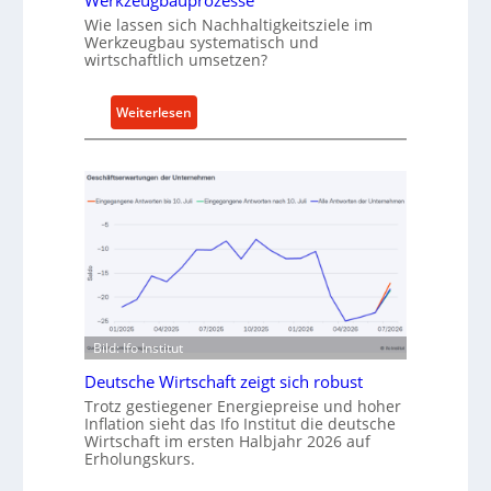
Werkzeugbauprozesse
r
Wie lassen sich Nachhaltigkeitsziele im
Werkzeugbau systematisch und
t
wirtschaftlich umsetzen?
A
n
k
:
Weiterlesen
a
M
u
e
f
t
v
h
o
o
n
d
I
e
n
n
d
f
u
ü
Bild: Ifo Institut
s
r
Deutsche Wirtschaft zeigt sich robust
t
n
Trotz gestiegener Energiepreise und hoher
r
a
Inflation sieht das Ifo Institut die deutsche
i
c
Wirtschaft im ersten Halbjahr 2026 auf
e
h
Erholungskurs.
-
h