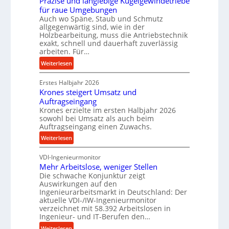
Präzise und langlebige Kugelgewindetriebe
g
e
für raue Umgebungen
e
i
Auch wo Späne, Staub und Schmutz
l
m
allgegenwärtig sind, wie in der
g
D
Holzbearbeitung, muss die Antriebstechnik
e
r
exakt, schnell und dauerhaft zuverlässig
w
arbeiten. Für…
ü
i
c
:
Weiterlesen
n
k
P
d
p
Erstes Halbjahr 2026
r
e
r
Krones steigert Umsatz und
ä
t
o
Auftragseingang
z
r
Krones erzielte im ersten Halbjahr 2026
z
i
i
sowohl bei Umsatz als auch beim
e
s
Auftragseingang einen Zuwachs.
e
s
e
b
:
Weiterlesen
s
u
u
K
n
n
VDI-Ingenieurmonitor
r
d
d
Mehr Arbeitslose, weniger Stellen
o
l
Die schwache Konjunktur zeigt
H
n
a
Auswirkungen auf den
y
e
n
Ingenieurarbeitsmarkt in Deutschland: Der
d
s
g
aktuelle VDI-/IW-Ingenieurmonitor
r
s
verzeichnet mit 58.392 Arbeitslosen in
l
a
t
Ingenieur- und IT-Berufen den…
e
u
e
:
b
Weiterlesen