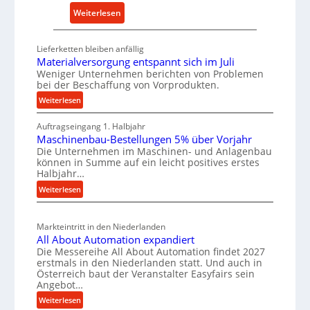
E
a
:
Weiterlesen
r
l
D
s
t
e
Lieferketten bleiben anfällig
a
i
u
Materialversorgung entspannt sich im Juli
t
g
t
Weniger Unternehmen berichten von Problemen
z
e
bei der Beschaffung von Vorprodukten.
s
t
W
c
:
Weiterlesen
e
e
M
h
i
r
Auftragseingang 1. Halbjahr
a
e
l
k
Maschinenbau-Bestellungen 5% über Vorjahr
t
W
Die Unternehmen im Maschinen- und Anlagenbau
e
z
e
i
können in Summe auf ein leicht positives erstes
r
n
e
r
Halbjahr…
i
e
u
t
:
Weiterlesen
a
i
g
s
M
l
n
b
a
c
v
a
Markteintritt in den Niederlanden
s
h
e
All About Automation expandiert
u
c
a
r
Die Messereihe All About Automation findet 2027
p
h
s
f
erstmals in den Niederlanden statt. Und auch in
i
r
o
Österreich baut der Veranstalter Easyfairs sein
t
n
o
Angebot…
r
z
e
g
z
:
Weiterlesen
e
n
u