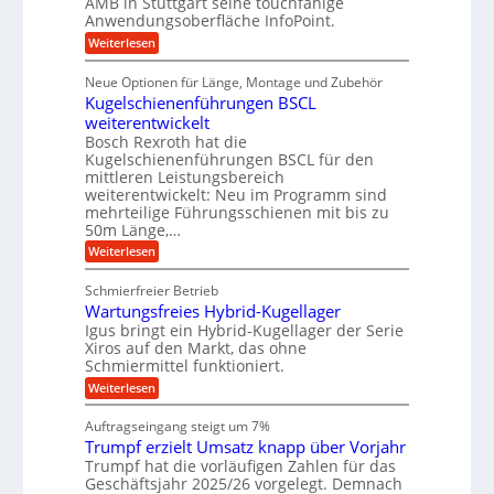
AMB in Stuttgart seine touchfähige
S
r
e
i
Anwendungsoberfläche InfoPoint.
n
f
t
r
o
ü
:
g
Weiterlesen
n
e
a
r
D
f
a
l
u
p
i
ü
Neue Optionen für Länge, Montage und Zubehör
n
r
g
l
e
r
ä
Kugelschienenführungen BSCL
i
g
A
e
U
z
t
weiterentwickelt
u
i
n
m
a
t
Bosch Rexroth hat die
s
l
o
g
Kugelschienenführungen BSCL für den
e
e
m
e
mittleren Leistungsbereich
H
r
o
weiterentwickelt: Neu im Programm sind
u
b
W
t
b
mehrteilige Führungsschienen mit bis zu
e
i
u
b
r
50m Länge,…
v
n
e
k
e
:
Weiterlesen
w
z
g
u
K
e
e
n
e
u
g
u
Schmierfreier Betrieb
d
g
n
u
g
M
Wartungsfreies Hybrid-Kugellager
e
n
k
a
l
Igus bringt ein Hybrid-Kugellager der Serie
g
r
s
s
Xiros auf den Markt, das ohne
e
e
c
c
n
Schmiermittel funktioniert.
i
h
h
s
i
:
Weiterlesen
i
l
n
W
e
a
e
a
n
Auftragseingang steigt um 7%
u
n
r
e
f
Trumpf erzielt Umsatz knapp über Vorjahr
b
t
n
a
u
Trumpf hat die vorläufigen Zahlen für das
f
u
n
ü
Geschäftsjahr 2025/26 vorgelegt. Demnach