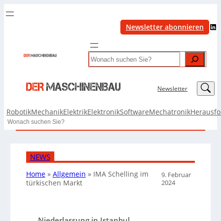
LinkedIn
Newsletter abonnieren
Search
LinkedIn
Newsletter
Robotik
Mechanik
Elektrik
Elektronik
Software
Mechatronik
Herausf
Search
NEWS
Home
»
Allgemein
»
IMA Schelling im
9. Februar
2024
türkischen Markt
Niederlassung in Istanbul