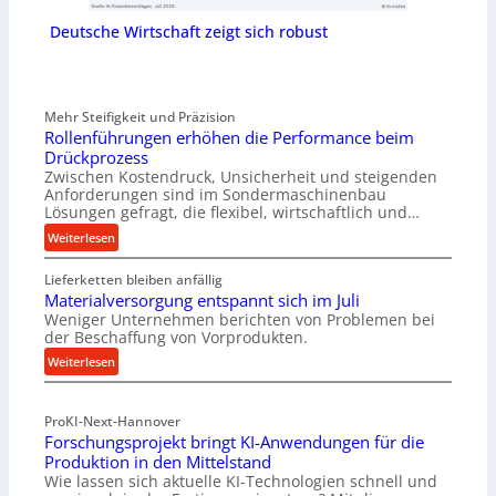
Deutsche Wirtschaft zeigt sich robust
Mehr Steifigkeit und Präzision
Rollenführungen erhöhen die Performance beim
Drückprozess
Zwischen Kostendruck, Unsicherheit und steigenden
Anforderungen sind im Sondermaschinenbau
Lösungen gefragt, die flexibel, wirtschaftlich und…
:
Weiterlesen
R
Lieferketten bleiben anfällig
o
Materialversorgung entspannt sich im Juli
l
Weniger Unternehmen berichten von Problemen bei
l
der Beschaffung von Vorprodukten.
e
:
Weiterlesen
n
M
f
a
ü
ProKI-Next-Hannover
t
h
Forschungsprojekt bringt KI-Anwendungen für die
e
r
Produktion in den Mittelstand
r
u
Wie lassen sich aktuelle KI-Technologien schnell und
i
n