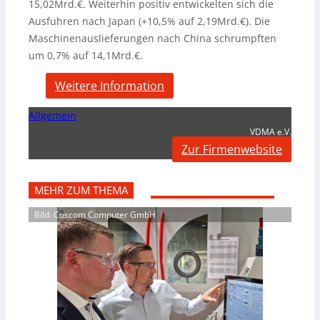
15,02Mrd.€. Weiterhin positiv entwickelten sich die
Ausfuhren nach Japan (+10,5% auf 2,19Mrd.€). Die
Maschinenauslieferungen nach China schrumpften
um 0,7% auf 14,1Mrd.€.
Weitere Information
Allgemein
VDMA e.V.
Zur Firmenwebsite
MEHR ZUM THEMA
Bild: Coscom Computer GmbH