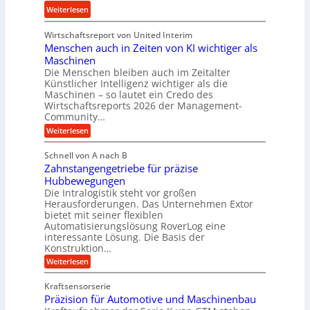
n
e
:
Weiterlesen
r
e
d
b
K
e
u
u
Wirtschaftsreport von United Interim
r
n
n
n
Menschen auch in Zeiten von KI wichtiger als
o
d
d
Maschinen
n
l
Die Menschen bleiben auch im Zeitalter
H
e
a
Künstlicher Intelligenz wichtiger als die
y
s
n
Maschinen – so lautet ein Credo des
d
s
g
Wirtschaftsreports 2026 der Management-
r
t
Community…
l
a
e
:
e
Weiterlesen
u
M
i
b
e
l
g
Schnell von A nach B
i
n
i
e
Zahnstangengetriebe für präzise
s
g
k
c
r
Hubbewegungen
e
h
i
Die Intralogistik steht vor großen
t
K
e
Herausforderungen. Das Unternehmen Extor
m
U
n
u
bietet mit seiner flexiblen
V
a
m
g
Automatisierungslösung RoverLog eine
u
e
s
e
interessante Lösung. Die Basis der
c
r
a
h
Konstruktion…
l
i
g
t
:
g
Weiterlesen
n
l
Z
z
e
Z
a
e
u
e
Kraftsensorserie
w
h
i
i
n
Präzision für Automotive und Maschinenbau
n
i
t
c
s