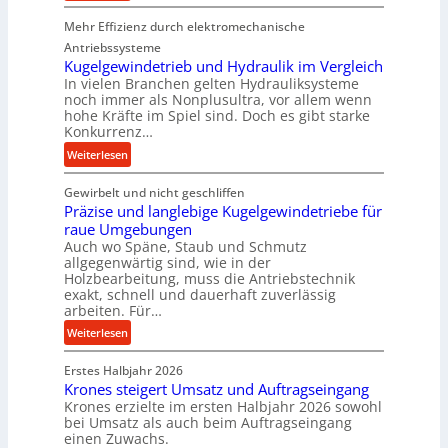
K
r
Mehr Effizienz durch elektromechanische
o
o
m
Antriebssysteme
d
p
Kugelgewindetrieb und Hydraulik im Vergleich
u
In vielen Branchen gelten Hydrauliksysteme
a
k
noch immer als Nonplusultra, vor allem wenn
k
t
hohe Kräfte im Spiel sind. Doch es gibt starke
t
i
Konkurrenz…
e
o
:
Weiterlesen
U
n
K
l
i
Gewirbelt und nicht geschliffen
u
t
n
Präzise und langlebige Kugelgewindetriebe für
g
r
d
raue Umgebungen
e
a
e
Auch wo Späne, Staub und Schmutz
l
s
allgegenwärtig sind, wie in der
n
g
c
Holzbearbeitung, muss die Antriebstechnik
M
e
h
exakt, schnell und dauerhaft zuverlässig
i
w
arbeiten. Für…
a
t
i
l
:
Weiterlesen
t
n
l
P
e
d
s
Erstes Halbjahr 2026
r
l
e
e
Krones steigert Umsatz und Auftragseingang
ä
s
t
Krones erzielte im ersten Halbjahr 2026 sowohl
n
z
t
r
bei Umsatz als auch beim Auftragseingang
s
i
a
einen Zuwachs.
i
o
s