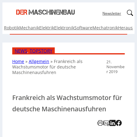
Linked
Newsletter
Robotik
Mechanik
Elektrik
Elektronik
Software
Mechatronik
Herausf
NEWS
, 
TOPSTORY
Home
»
Allgemein
»
Frankreich als
21.
Novembe
Wachstumsmotor für deutsche
r 2019
Maschinenausfuhren
Frankreich als Wachstumsmotor für
deutsche Maschinenausfuhren