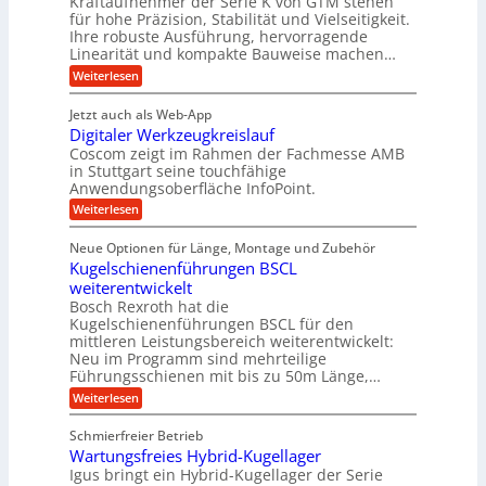
Kraftaufnehmer der Serie K von GTM stehen
d
e
n
t
für hohe Präzision, Stabilität und Vielseitigkeit.
h
n
A
d
a
Ihre robuste Ausführung, hervorragende
v
u
n
e
o
Linearität und kompakte Bauweise machen…
g
f
n
t
:
e
Weiterlesen
K
t
r
P
n
I
r
r
g
i
w
Jetzt auch als Web-App
ä
e
a
i
e
Digitaler Werkzeugkreislauf
z
t
c
g
i
b
r
Coscom zeigt im Rahmen der Fachmesse AMB
h
s
i
s
in Stuttgart seine touchfähige
e
t
i
e
Anwendungsoberfläche InfoPoint.
e
i
f
o
b
g
i
:
Weiterlesen
n
e
ü
e
D
f
f
n
r
r
i
ü
ü
Neue Optionen für Länge, Montage und Zubehör
g
a
g
r
r
r
l
Kugelschienenführungen BSCL
i
a
A
p
a
s
t
weiterentwickelt
u
r
n
M
u
a
t
ä
Bosch Rexroth hat die
a
g
l
e
o
z
Kugelschienenführungen BSCL für den
s
e
m
i
U
mittleren Leistungsbereich weiterentwickelt:
c
r
o
s
h
Neu im Programm sind mehrteilige
m
W
t
e
i
Führungsschienen mit bis zu 50m Länge,…
e
g
i
H
n
r
v
u
:
Weiterlesen
e
e
k
e
b
K
n
b
z
u
b
u
Schmierfreier Betrieb
e
n
u
e
g
u
d
Wartungsfreies Hybrid-Kugellager
w
e
n
g
M
e
l
Igus bringt ein Hybrid-Kugellager der Serie
g
k
a
g