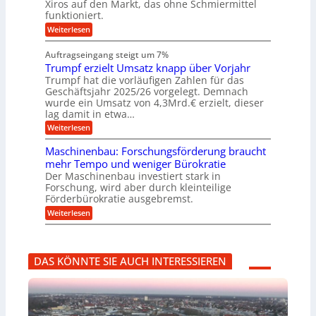
s
Xiros auf den Markt, das ohne Schmiermittel
r
s
u
e
c
funktioniert.
e
c
n
h
n
i
h
:
g
Weiterlesen
i
s
i
W
e
e
l
n
a
n
n
Auftragseingang steigt um 7%
a
e
r
e
u
Trumpf erzielt Umsatz knapp über Vorjahr
n
t
n
f
b
u
Trumpf hat die vorläufigen Zahlen für das
f
a
n
ü
Geschäftsjahr 2025/26 vorgelegt. Demnach
u
g
h
wurde ein Umsatz von 4,3Mrd.€ erzielt, dieser
s
r
lag damit in etwa…
f
u
:
r
Weiterlesen
n
T
e
g
r
i
e
Maschinenbau: Forschungsförderung braucht
u
e
n
mehr Tempo und weniger Bürokratie
m
s
B
Der Maschinenbau investiert stark in
p
H
S
Forschung, wird aber durch kleinteilige
f
y
C
e
b
Förderbürokratie ausgebremst.
L
r
r
w
:
Weiterlesen
z
i
e
M
i
d
i
a
e
-
t
s
l
K
e
c
t
u
r
DAS KÖNNTE SIE AUCH INTERESSIEREN
h
U
g
e
i
m
e
n
n
s
l
t
e
a
l
w
n
t
a
i
b
z
g