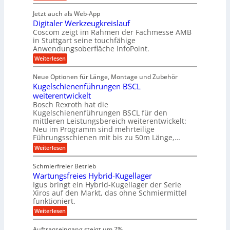
e
P
n
t
r
r
g
n
Jetzt auch als Web-App
r
ä
e
i
i
Digitaler Werkzeugkreislauf
z
t
a
e
g
i
r
Coscom zeigt im Rahmen der Fachmesse AMB
g
b
s
i
in Stuttgart seine touchfähige
e
s
i
e
e
Anwendungsoberfläche InfoPoint.
r
o
b
e
f
:
Weiterlesen
S
n
e
i
D
f
ü
f
t
i
ü
ü
n
Neue Optionen für Länge, Montage und Zubehör
r
e
g
r
r
g
Kugelschienenführungen BSCL
r
i
A
l
p
a
t
weiterentwickelt
u
r
a
l
a
t
ä
n
Bosch Rexroth hat die
u
e
l
o
z
Kugelschienenführungen BSCL für den
g
e
e
m
i
n
mittleren Leistungsbereich weiterentwickelt:
r
o
s
U
Neu im Programm sind mehrteilige
W
t
e
m
Führungsschienen mit bis zu 50m Länge,…
e
i
H
r
g
v
u
:
Weiterlesen
k
e
b
K
e
z
u
b
u
b
Schmierfreier Betrieb
e
n
e
g
u
u
d
Wartungsfreies Hybrid-Kugellager
w
e
g
M
e
l
Igus bringt ein Hybrid-Kugellager der Serie
n
k
a
g
s
Xiros auf den Markt, das ohne Schmiermittel
g
r
s
u
c
funktioniert.
e
c
e
n
h
i
h
:
g
Weiterlesen
i
n
s
i
W
e
e
l
n
a
n
n
Auftragseingang steigt um 7%