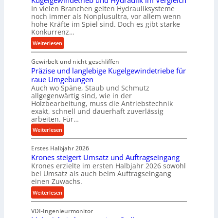
Kugelgewindetrieb und Hydraulik im Vergleich
o
In vielen Branchen gelten Hydrauliksysteme
r
noch immer als Nonplusultra, vor allem wenn
m
hohe Kräfte im Spiel sind. Doch es gibt starke
a
Konkurrenz…
n
:
Weiterlesen
c
K
e
Gewirbelt und nicht geschliffen
u
b
Präzise und langlebige Kugelgewindetriebe für
g
e
raue Umgebungen
e
i
Auch wo Späne, Staub und Schmutz
l
m
allgegenwärtig sind, wie in der
g
Holzbearbeitung, muss die Antriebstechnik
D
e
exakt, schnell und dauerhaft zuverlässig
r
w
arbeiten. Für…
ü
i
:
Weiterlesen
c
n
P
k
d
Erstes Halbjahr 2026
r
p
e
Krones steigert Umsatz und Auftragseingang
ä
r
t
Krones erzielte im ersten Halbjahr 2026 sowohl
z
o
r
bei Umsatz als auch beim Auftragseingang
i
z
einen Zuwachs.
i
s
e
e
:
Weiterlesen
e
s
b
K
u
s
u
VDI-Ingenieurmonitor
r
n