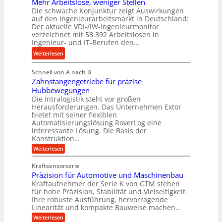
n
Mehr Arbeitslose, weniger Stellen
o
d
Die schwache Konjunktur zeigt Auswirkungen
d
n
l
auf den Ingenieurarbeitsmarkt in Deutschland:
H
e
a
Der aktuelle VDI-/IW-Ingenieurmonitor
y
s
n
verzeichnet mit 58.392 Arbeitslosen in
d
s
Ingenieur- und IT-Berufen den…
g
r
t
l
:
Weiterlesen
a
e
e
M
u
i
b
Schnell von A nach B
e
l
g
i
Zahnstangengetriebe für präzise
h
i
e
g
Hubbewegungen
r
k
r
Die Intralogistik steht vor großen
e
A
i
t
Herausforderungen. Das Unternehmen Extor
K
r
m
bietet mit seiner flexiblen
U
u
b
Automatisierungslösung RoverLog eine
V
m
g
e
interessante Lösung. Die Basis der
e
s
e
Konstruktion…
i
r
a
l
t
:
Weiterlesen
g
t
g
Z
s
l
a
z
e
Kraftsensorserie
l
h
e
u
w
Präzision für Automotive und Maschinenbau
o
n
i
n
s
Kraftaufnehmer der Serie K von GTM stehen
i
s
c
t
d
für hohe Präzision, Stabilität und Vielseitigkeit.
n
e
a
h
Ihre robuste Ausführung, hervorragende
A
d
n
,
Linearität und kompakte Bauweise machen…
u
g
e
w
:
e
Weiterlesen
f
t