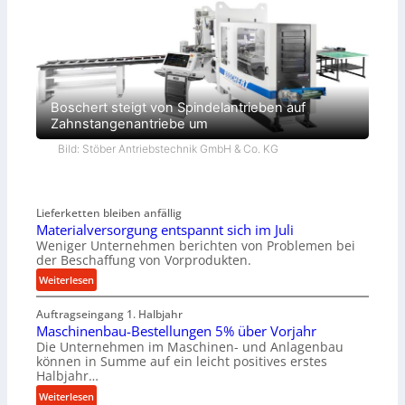
Boschert steigt von Spindelantrieben auf
Zahnstangenantriebe um
Bild: Stöber Antriebstechnik GmbH & Co. KG
Lieferketten bleiben anfällig
Materialversorgung entspannt sich im Juli
Weniger Unternehmen berichten von Problemen bei
der Beschaffung von Vorprodukten.
:
Weiterlesen
M
Auftragseingang 1. Halbjahr
a
Maschinenbau-Bestellungen 5% über Vorjahr
t
Die Unternehmen im Maschinen- und Anlagenbau
e
können in Summe auf ein leicht positives erstes
r
Halbjahr…
i
:
Weiterlesen
a