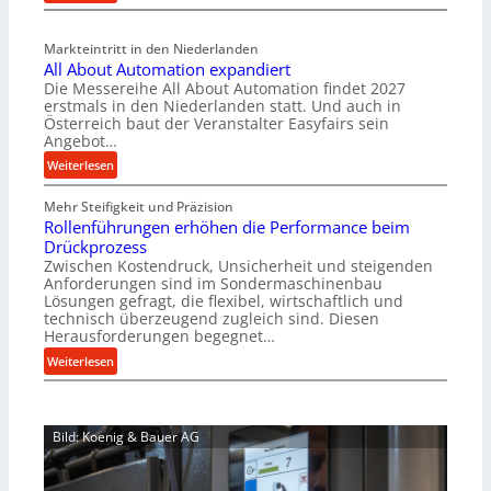
M
l
a
v
Markteintritt in den Niederlanden
s
e
All About Automation expandiert
c
r
Die Messereihe All About Automation findet 2027
h
s
erstmals in den Niederlanden statt. Und auch in
i
o
Österreich baut der Veranstalter Easyfairs sein
n
Angebot…
r
e
g
:
Weiterlesen
n
u
A
b
n
Mehr Steifigkeit und Präzision
l
a
g
Rollenführungen erhöhen die Performance beim
l
u
e
Drückprozess
A
-
Zwischen Kostendruck, Unsicherheit und steigenden
n
b
B
Anforderungen sind im Sondermaschinenbau
t
o
Lösungen gefragt, die flexibel, wirtschaftlich und
e
s
u
technisch überzeugend zugleich sind. Diesen
s
p
t
Herausforderungen begegnet…
t
a
A
:
Weiterlesen
e
n
u
R
l
n
t
o
l
t
o
l
u
s
m
Bild: Koenig & Bauer AG
l
n
i
a
e
g
c
t
n
e