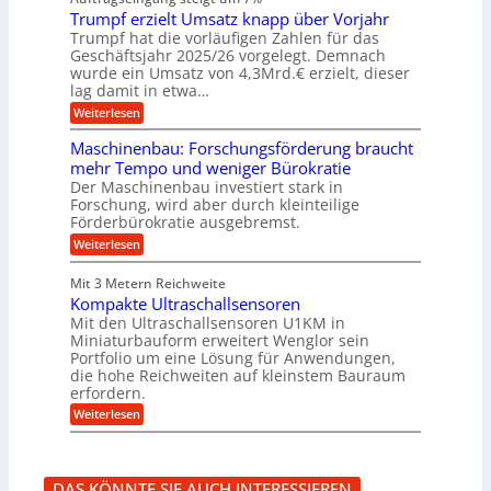
a
e
r
e
u
Trumpf erzielt Umsatz knapp über Vorjahr
n
t
n
f
b
u
Trumpf hat die vorläufigen Zahlen für das
f
a
n
ü
Geschäftsjahr 2025/26 vorgelegt. Demnach
u
g
h
wurde ein Umsatz von 4,3Mrd.€ erzielt, dieser
s
r
lag damit in etwa…
f
u
:
r
Weiterlesen
n
T
e
g
r
i
e
Maschinenbau: Forschungsförderung braucht
u
e
n
mehr Tempo und weniger Bürokratie
m
s
B
Der Maschinenbau investiert stark in
p
H
S
Forschung, wird aber durch kleinteilige
f
y
C
e
b
Förderbürokratie ausgebremst.
L
r
r
w
:
Weiterlesen
z
i
e
M
i
d
i
a
e
-
Mit 3 Metern Reichweite
t
s
l
K
e
Kompakte Ultraschallsensoren
c
t
u
r
h
Mit den Ultraschallsensoren U1KM in
U
g
e
i
Miniaturbauform erweitert Wenglor sein
m
e
n
n
Portfolio um eine Lösung für Anwendungen,
s
l
t
e
a
l
die hohe Reichweiten auf kleinstem Bauraum
w
n
t
a
erfordern.
i
b
z
g
c
a
:
Weiterlesen
k
e
k
u
K
n
r
e
:
o
a
l
F
m
p
t
o
p
p
DAS KÖNNTE SIE AUCH INTERESSIEREN
r
a