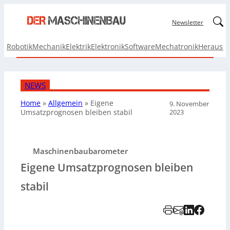
Linked
Newsletter
Robotik
Mechanik
Elektrik
Elektronik
Software
Mechatronik
Herausf
NEWS
Home
»
Allgemein
»
Eigene
9. November
2023
Umsatzprognosen bleiben stabil
Maschinenbaubarometer
Eigene Umsatzprognosen bleiben
stabil