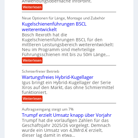
Anwendungsoberfläche InfoPoint.
n
f
t
r
o
ü
:
g
Weiterlesen
n
e
a
r
D
f
a
l
u
p
i
ü
Neue Optionen für Länge, Montage und Zubehör
n
r
g
l
e
r
ä
Kugelschienenführungen BSCL
i
g
A
e
U
z
t
weiterentwickelt
u
i
n
m
a
t
Bosch Rexroth hat die
s
l
o
g
Kugelschienenführungen BSCL für den
e
e
m
e
mittleren Leistungsbereich weiterentwickelt:
H
r
o
Neu im Programm sind mehrteilige
u
b
W
t
b
Führungsschienen mit bis zu 50m Länge,…
e
i
u
b
r
v
:
Weiterlesen
n
e
k
e
K
w
z
g
u
u
e
Schmierfreier Betrieb
e
n
e
g
g
u
d
Wartungsfreies Hybrid-Kugellager
e
n
u
g
M
l
Igus bringt ein Hybrid-Kugellager der Serie
n
k
a
s
Xiros auf den Markt, das ohne Schmiermittel
g
r
s
c
funktioniert.
e
e
c
h
n
i
h
:
Weiterlesen
i
s
i
W
e
l
n
a
n
Auftragseingang steigt um 7%
a
e
r
e
u
Trumpf erzielt Umsatz knapp über Vorjahr
n
t
n
f
b
u
Trumpf hat die vorläufigen Zahlen für das
f
a
n
ü
Geschäftsjahr 2025/26 vorgelegt. Demnach
u
g
h
wurde ein Umsatz von 4,3Mrd.€ erzielt,
s
r
dieser lag damit in etwa…
f
u