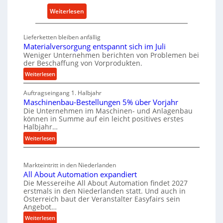
a
r
:
Weiterlesen
l
s
D
t
a
e
i
Lieferketten bleiben anfällig
t
u
Materialversorgung entspannt sich im Juli
g
z
t
Weniger Unternehmen berichten von Problemen bei
e
der Beschaffung von Vorprodukten.
t
s
W
e
c
:
Weiterlesen
e
i
M
h
r
Auftragseingang 1. Halbjahr
a
l
e
k
Maschinenbau-Bestellungen 5% über Vorjahr
t
e
W
z
Die Unternehmen im Maschinen- und Anlagenbau
e
n
i
können in Summe auf ein leicht positives erstes
e
r
e
r
Halbjahr…
u
i
i
t
:
Weiterlesen
g
a
n
s
M
l
b
a
c
v
a
Markteintritt in den Niederlanden
s
h
e
u
All About Automation expandiert
c
a
r
p
Die Messereihe All About Automation findet 2027
h
s
f
erstmals in den Niederlanden statt. Und auch in
r
i
o
Österreich baut der Veranstalter Easyfairs sein
t
o
n
Angebot…
r
z
z
e
g
:
Weiterlesen
e
n