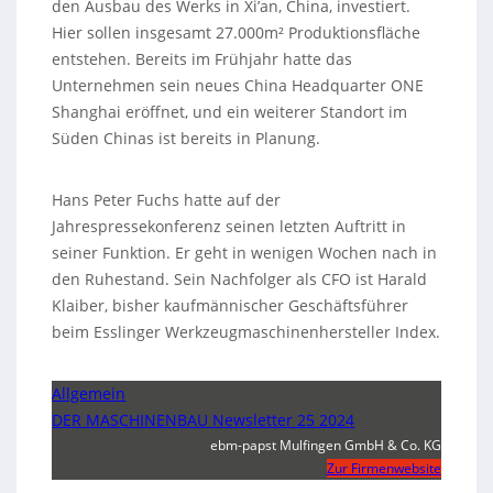
den Ausbau des Werks in Xi’an, China, investiert.
Hier sollen insgesamt 27.000m² Produktionsfläche
entstehen. Bereits im Frühjahr hatte das
Unternehmen sein neues China Headquarter ONE
Shanghai eröffnet, und ein weiterer Standort im
Süden Chinas ist bereits in Planung.
Hans Peter Fuchs hatte auf der
Jahrespressekonferenz seinen letzten Auftritt in
seiner Funktion. Er geht in wenigen Wochen nach in
den Ruhestand. Sein Nachfolger als CFO ist Harald
Klaiber, bisher kaufmännischer Geschäftsführer
beim Esslinger Werkzeugmaschinenhersteller Index.
Allgemein
DER MASCHINENBAU Newsletter 25 2024
ebm-papst Mulfingen GmbH & Co. KG
Zur Firmenwebsite