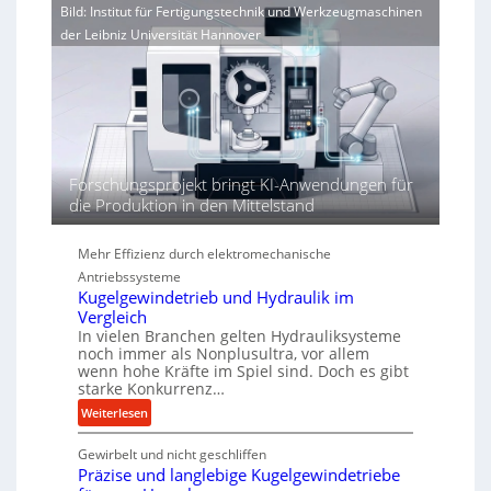
n
o
Bild: Institut für Fertigungstechnik und Werkzeugmaschinen
i
e
r
der Leibniz Universität Hannover
e
r
j
r
h
a
t
ö
h
h
r
e
n
d
Forschungsprojekt bringt KI-Anwendungen für
i
die Produktion in den Mittelstand
e
P
Mehr Effizienz durch elektromechanische
e
r
Antriebssysteme
Kugelgewindetrieb und Hydraulik im
f
Vergleich
o
In vielen Branchen gelten Hydrauliksysteme
r
noch immer als Nonplusultra, vor allem
m
wenn hohe Kräfte im Spiel sind. Doch es gibt
a
starke Konkurrenz…
n
:
Weiterlesen
c
K
e
Gewirbelt und nicht geschliffen
u
b
Präzise und langlebige Kugelgewindetriebe
g
e