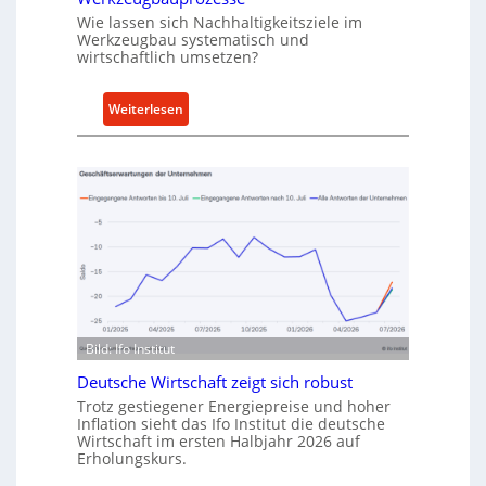
r
Wie lassen sich Nachhaltigkeitsziele im
t
Werkzeugbau systematisch und
A
wirtschaftlich umsetzen?
n
k
:
Weiterlesen
a
M
u
e
f
t
v
h
o
o
n
d
I
e
n
n
d
f
u
ü
Bild: Ifo Institut
s
r
t
Deutsche Wirtschaft zeigt sich robust
n
r
a
Trotz gestiegener Energiepreise und hoher
i
Inflation sieht das Ifo Institut die deutsche
c
Wirtschaft im ersten Halbjahr 2026 auf
e
h
Erholungskurs.
-
h
E