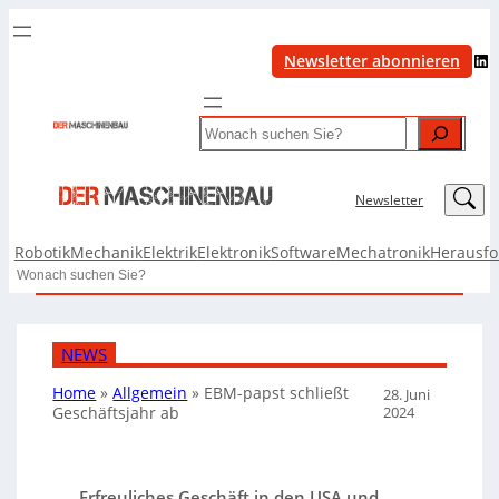
LinkedIn
Newsletter abonnieren
Search
LinkedIn
Newsletter
Robotik
Mechanik
Elektrik
Elektronik
Software
Mechatronik
Herausf
Search
NEWS
Home
»
Allgemein
»
EBM-papst schließt
28. Juni
2024
Geschäftsjahr ab
Erfreuliches Geschäft in den USA und