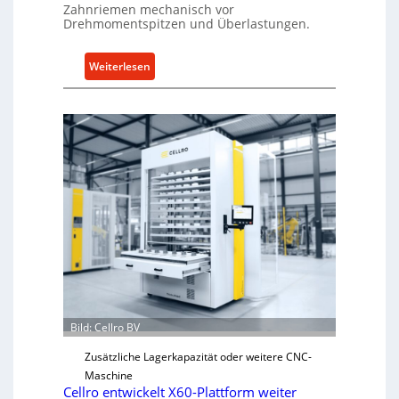
Zahnriemen mechanisch vor
Drehmomentspitzen und Überlastungen.
:
Weiterlesen
M
e
c
h
a
n
i
s
c
h
e
r
Ü
b
Bild: Cellro BV
e
Zusätzliche Lagerkapazität oder weitere CNC-
r
Maschine
l
Cellro entwickelt X60-Plattform weiter