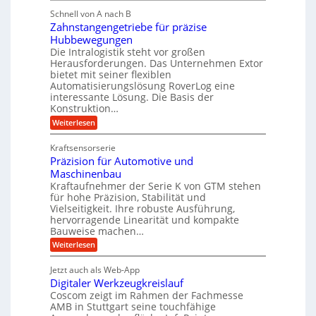
M
i
i
g
Schnell von A nach B
e
g
k
e
Zahnstangengetriebe für präzise
h
e
i
r
Hubbewegungen
r
K
m
t
Die Intralogistik steht vor großen
A
u
Herausforderungen. Das Unternehmen Extor
V
U
r
g
bietet mit seiner flexiblen
e
m
b
e
Automatisierungslösung RoverLog eine
r
s
e
l
interessante Lösung. Die Basis der
g
a
Konstruktion…
i
g
l
t
t
e
:
Weiterlesen
e
z
Z
s
w
a
i
u
Kraftsensorserie
l
i
h
c
n
Präzision für Automotive und
o
n
n
h
d
s
Maschinenbau
s
d
t
A
Kraftaufnehmer der Serie K von GTM stehen
e
e
a
für hohe Präzision, Stabilität und
u
n
,
t
Vielseitigkeit. Ihre robuste Ausführung,
g
f
w
r
hervorragende Linearität und kompakte
e
t
e
i
Bauweise machen…
n
r
g
n
e
:
Weiterlesen
e
a
P
i
b
t
r
g
g
e
Jetzt auch als Web-App
r
ä
s
i
e
f
Digitaler Werkzeugkreislauf
z
e
e
i
Coscom zeigt im Rahmen der Fachmesse
r
ü
b
s
i
AMB in Stuttgart seine touchfähige
S
r
e
i