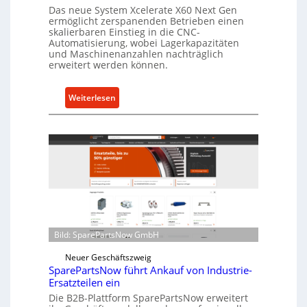
a
Das neue System Xcelerate X60 Next Gen
s
ermöglicht zerspanenden Betrieben einen
t
skalierbaren Einstieg in die CNC-
Automatisierung, wobei Lagerkapazitäten
s
und Maschinenanzahlen nachträglich
c
erweitert werden können.
h
u
:
Weiterlesen
t
C
z
e
f
l
ü
l
r
r
i
o
n
e
d
n
i
t
r
Bild: SparePartsNow GmbH
w
e
i
Neuer Geschäftszweig
k
c
SparePartsNow führt Ankauf von Industrie-
t
Ersatzteilen ein
k
e
Die B2B-Plattform SparePartsNow erweitert
e
A