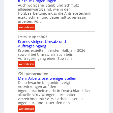
für raue Umgebungen
e
i
Auch wo Späne, Staub und Schmutz
l
m
allgegenwärtig sind, wie in der
g
D
Holzbearbeitung, muss die Antriebstechnik
e
exakt, schnell und dauerhaft zuverlässig
r
w
arbeiten. Für…
ü
i
:
c
Weiterlesen
n
P
k
d
Erstes Halbjahr 2026
r
p
e
Krones steigert Umsatz und
ä
r
t
Auftragseingang
z
o
r
Krones erzielte im ersten Halbjahr 2026
i
z
i
sowohl bei Umsatz als auch beim
s
e
Auftragseingang einen Zuwachs.
e
e
s
b
:
Weiterlesen
u
s
u
K
n
n
VDI-Ingenieurmonitor
r
d
d
Mehr Arbeitslose, weniger Stellen
o
l
Die schwache Konjunktur zeigt
H
n
a
Auswirkungen auf den
y
e
n
Ingenieurarbeitsmarkt in Deutschland: Der
d
s
g
aktuelle VDI-/IW-Ingenieurmonitor
r
s
verzeichnet mit 58.392 Arbeitslosen in
l
a
t
Ingenieur- und IT-Berufen den…
e
u
e
:
b
Weiterlesen
l
i