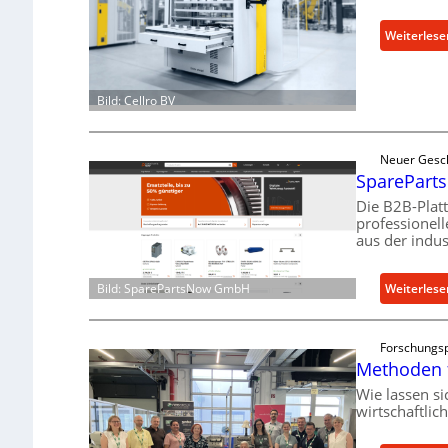
Weiterlese
Bild: Cellro BV
Neuer Gesc
SpareParts
Die B2B-Plat
professionel
aus der indus
Weiterlese
Bild: SparePartsNow GmbH
Forschungsp
Methoden 
Wie lassen s
wirtschaftlic