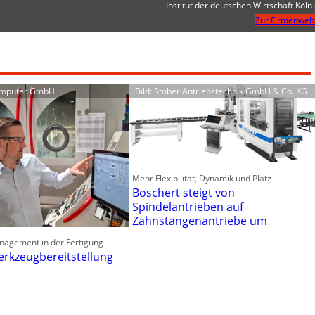
Institut der deutschen Wirtschaft Köln 
Zur Firmenweb
omputer GmbH
Bild: Stöber Antriebstechnik GmbH & Co. KG
Mehr Flexibilität, Dynamik und Platz
Boschert steigt von
Spindelantrieben auf
Zahnstangenantriebe um
nagement in der Fertigung
erkzeugbereitstellung