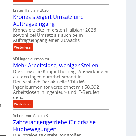
e
r
P
t
o
Erstes Halbjahr 2026
r
r
z
Krones steigert Umsatz und
ä
i
e
z
Auftragseingang
e
s
i
Krones erzielte im ersten Halbjahr 2026
b
s
s
sowohl bei Umsatz als auch beim
u
e
Auftragseingang einen Zuwachs.
n
u
:
Weiterlesen
d
n
K
H
d
VDI-Ingenieurmonitor
r
y
l
Mehr Arbeitslose, weniger Stellen
o
d
a
n
Die schwache Konjunktur zeigt Auswirkungen
r
n
auf den Ingenieurarbeitsmarkt in
e
a
g
Deutschland: Der aktuelle VDI-/IW-
s
u
l
Ingenieurmonitor verzeichnet mit 58.392
s
l
e
Arbeitslosen in Ingenieur- und IT-Berufen
t
i
den…
b
e
k
i
en
:
Weiterlesen
i
i
g
M
g
m
e
Schnell von A nach B
e
e
V
K
Zahnstangengetriebe für präzise
h
r
e
u
r
t
Hubbewegungen
r
g
A
U
Die Intralogistik steht vor großen
g