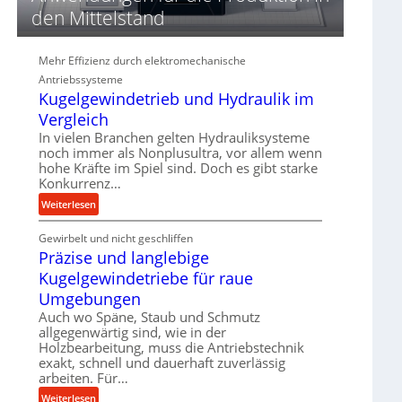
d
den Mittelstand
i
e
P
Mehr Effizienz durch elektromechanische
e
Antriebssysteme
r
Kugelgewindetrieb und Hydraulik im
f
Vergleich
o
In vielen Branchen gelten Hydrauliksysteme
r
noch immer als Nonplusultra, vor allem wenn
m
hohe Kräfte im Spiel sind. Doch es gibt starke
a
Konkurrenz…
n
:
Weiterlesen
c
K
e
Gewirbelt und nicht geschliffen
u
b
Präzise und langlebige
g
e
e
Kugelgewindetriebe für raue
i
l
m
Umgebungen
g
D
Auch wo Späne, Staub und Schmutz
e
r
allgegenwärtig sind, wie in der
w
n
ü
Holzbearbeitung, muss die Antriebstechnik
i
exakt, schnell und dauerhaft zuverlässig
c
n
arbeiten. Für…
k
d
p
:
Weiterlesen