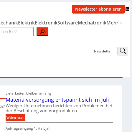
LinkedIn
Newsletter abonnieren
echanik
Elektrik
Elektronik
Software
Mechatronik
Mehr
LinkedIn
Newsletter
Lieferketten bleiben anfällig
Materialversorgung entspannt sich im Juli
Weniger Unternehmen berichten von Problemen bei
024
der Beschaffung von Vorprodukten.
:
Weiterlesen
M
Auftragseingang 1. Halbjahr
a