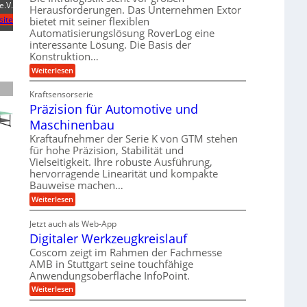
e
e.V.
r
m
Herausforderungen. Das Unternehmen Extor
l
l
b
site
bietet mit seiner flexiblen
s
e
g
Automatisierungslösung RoverLog eine
e
a
i
e
interessante Lösung. Die Basis der
i
t
c
w
Konstruktion…
t
z
h
i
:
Weiterlesen
s
u
Z
n
l
n
a
d
Kraftsensorserie
o
h
d
Präzision für Automotive und
e
n
s
A
s
t
Maschinenbau
e
u
t
r
,
a
Kraftaufnehmer der Serie K von GTM stehen
f
i
n
w
für hohe Präzision, Stabilität und
t
g
e
Vielseitigkeit. Ihre robuste Ausführung,
e
r
e
b
hervorragende Linearität und kompakte
n
n
a
Bauweise machen…
e
g
i
g
e
f
:
Weiterlesen
g
s
t
P
ü
r
e
e
r
i
Jetzt auch als Web-App
r
r
ä
i
e
Digitaler Werkzeugkreislauf
r
z
S
n
b
i
a
Coscom zeigt im Rahmen der Fachmesse
e
t
g
s
f
AMB in Stuttgart seine touchfähige
u
i
e
a
ü
Anwendungsoberfläche InfoPoint.
o
e
l
r
n
n
:
U
Weiterlesen
p
l
g
f
D
r
m
ü
e