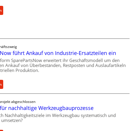
b
e
:
n
r
C
l
e
a
l
s
l
t
r
s
häftszweig
o
c
Now führt Ankauf von Industrie-Ersatzteilen ein
e
h
n
tform SparePartsNow erweitert ihr Geschäftsmodell um den
u
len Ankauf von Überbeständen, Restposten und Auslaufartikeln
t
t
triellen Produktion.
w
z
i
f
c
:
n
ü
k
S
r
e
p
i
rojekt abgeschlossen
l
a
n
für nachhaltige Werkzeugbauprozesse
t
r
d
X
e
ich Nachhaltigkeitsziele im Werkzeugbau systematisch und
i
h umsetzen?
6
P
r
0
a