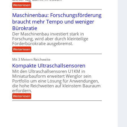
e
i
:
Weiterlesen
n
e
T
B
s
r
Maschinenbau: Forschungsförderung
S
H
u
C
y
braucht mehr Tempo und weniger
m
L
b
p
w
Bürokratie
r
f
e
i
e
Der Maschinenbau investiert stark in
i
d
r
t
Forschung, wird aber durch kleinteilige
-
z
e
Förderbürokratie ausgebremst.
K
i
r
u
e
:
Weiterlesen
e
g
l
M
n
e
t
a
t
Mit 3 Metern Reichweite
l
U
s
w
l
m
Kompakte Ultraschallsensoren
c
i
a
s
h
c
Mit den Ultraschallsensoren U1KM in
g
a
i
k
e
Miniaturbauform erweitert Wenglor sein
t
n
e
r
z
Portfolio um eine Lösung für Anwendungen,
e
l
k
n
die hohe Reichweiten auf kleinstem Bauraum
t
n
b
erfordern.
a
a
:
p
Weiterlesen
u
K
p
:
o
ü
F
m
b
o
p
e
r
a
r
s
k
V
c
t
o
h