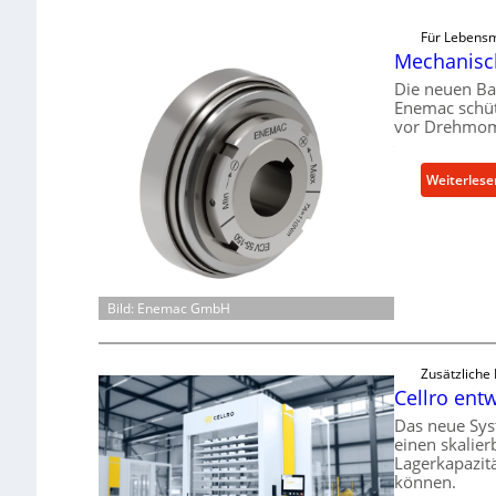
Für Lebensm
Mechanisch
Die neuen Ba
Enemac schüt
vor Drehmom
Weiterlese
Bild: Enemac GmbH
Zusätzliche
Cellro entw
Das neue Sys
einen skalier
Lagerkapazit
können.