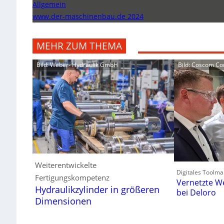
Allgemein
www.der-maschinenbau.de 2024
MEHR ZUM THEMA
Bild: Weber- Hydraulik GmbH
Bild: Coscom C
Weiterentwickelte
Digitales Toolma
Fertigungskompetenz
Vernetzte W
Hydraulikzylinder in größeren
bei Deloro
Dimensionen