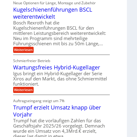
i
ä
Neue Optionen für Länge, Montage und Zubehör
r
g
g
n
z
A
Kugelschienenführungen BSCL
i
e
i
u
t
s
b
weiterentwickelt
t
a
e
o
u
l
Bosch Rexroth hat die
H
m
e
n
u
Kugelschienenführungen BSCL für den
o
r
b
mittleren Leistungsbereich weiterentwickelt:
g
t
W
b
i
Neu im Programm sind mehrteilige
e
e
e
v
Führungsschienen mit bis zu 50m Länge,…
r
w
n
e
k
e
:
Weiterlesen
u
z
g
K
n
e
u
u
d
u
Schmierfreier Betrieb
n
g
M
g
g
Wartungsfreies Hybrid-Kugellager
e
a
k
e
l
s
Igus bringt ein Hybrid-Kugellager der Serie
r
n
s
c
e
Xiros auf den Markt, das ohne Schmiermittel
c
h
i
funktioniert.
h
i
s
i
n
:
Weiterlesen
l
e
e
W
a
n
n
a
u
Auftragseingang steigt um 7%
e
b
r
f
n
a
Trumpf erzielt Umsatz knapp über
t
f
u
u
Vorjahr
ü
n
h
g
Trumpf hat die vorläufigen Zahlen für das
r
s
Geschäftsjahr 2025/26 vorgelegt. Demnach
u
f
wurde ein Umsatz von 4,3Mrd.€ erzielt,
n
r
g
dieser lag damit in etwa…
e