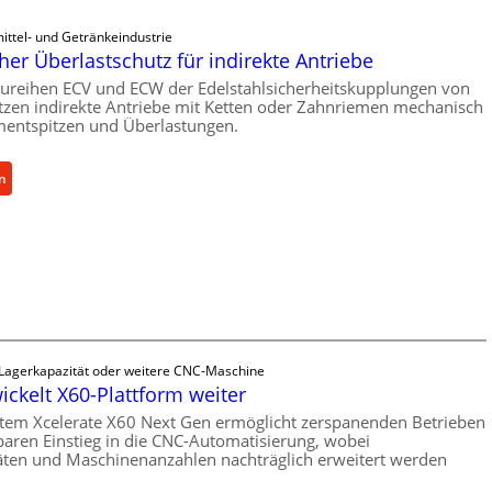
ittel- und Getränkeindustrie
er Überlastschutz für indirekte Antriebe
ureihen ECV und ECW der Edelstahlsicherheitskupplungen von
zen indirekte Antriebe mit Ketten oder Zahnriemen mechanisch
entspitzen und Überlastungen.
:
n
M
e
c
h
a
n
i
s
 Lagerkapazität oder weitere CNC-Maschine
c
ickelt X60-Plattform weiter
h
tem Xcelerate X60 Next Gen ermöglicht zerspanenden Betrieben
e
baren Einstieg in die CNC-Automatisierung, wobei
r
äten und Maschinenanzahlen nachträglich erweitert werden
Ü