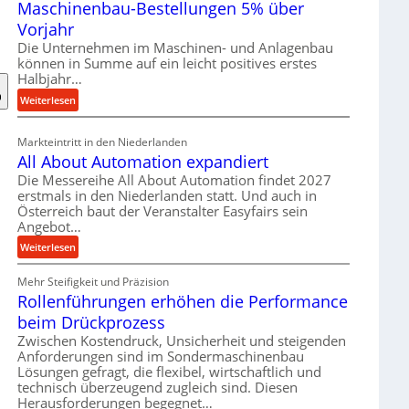
Maschinenbau-Bestellungen 5% über
t
e
Vorjahr
r
Die Unternehmen im Maschinen- und Anlagenbau
i
können in Summe auf ein leicht positives erstes
a
Halbjahr…
l
:
Weiterlesen
v
M
e
a
Markteintritt in den Niederlanden
r
s
All About Automation expandiert
s
c
Die Messereihe All About Automation findet 2027
o
h
erstmals in den Niederlanden statt. Und auch in
r
i
Österreich baut der Veranstalter Easyfairs sein
g
n
Angebot…
u
e
:
Weiterlesen
n
n
A
g
b
Mehr Steifigkeit und Präzision
l
e
a
Rollenführungen erhöhen die Performance
l
n
u
A
t
beim Drückprozess
-
b
s
Zwischen Kostendruck, Unsicherheit und steigenden
B
o
p
Anforderungen sind im Sondermaschinenbau
e
u
Lösungen gefragt, die flexibel, wirtschaftlich und
a
s
technisch überzeugend zugleich sind. Diesen
t
n
t
Herausforderungen begegnet…
A
n