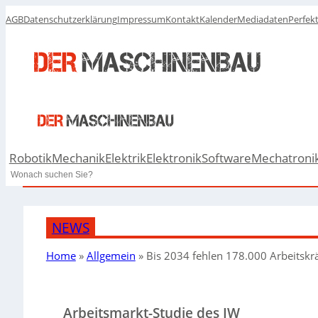
AGB
Datenschutzerklärung
Impressum
Kontakt
Kalender
Mediadaten
Perfek
Robotik
Mechanik
Elektrik
Elektronik
Software
Mechatroni
Search
NEWS
Home
»
Allgemein
»
Bis 2034 fehlen 178.000 Arbeitsk
Arbeitsmarkt-Studie des IW