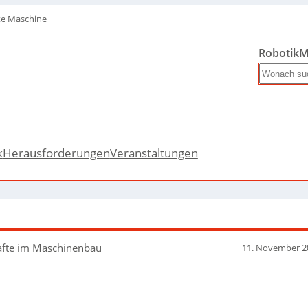
te Maschine
Robotik
M
Search
k
Herausforderungen
Veranstaltungen
räfte im Maschinenbau
11. November 2