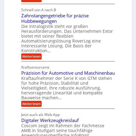
u
i
b
M
l
g
i
Schnell von A nach B
e
i
e
Zahnstangengetriebe für präzise
g
h
k
r
Hubbewegungen
e
r
i
t
Die Intralogistik steht vor großen
K
A
m
Herausforderungen. Das Unternehmen Extor
U
u
r
bietet mit seiner flexiblen
V
m
g
b
Automatisierungslösung RoverLog eine
e
s
e
e
interessante Lösung. Die Basis der
r
a
l
Konstruktion…
i
g
t
g
t
:
Weiterlesen
l
z
Z
e
s
a
e
u
Kraftsensorserie
w
l
h
i
n
Präzision für Automotive und Maschinenbau
i
o
n
c
d
s
Kraftaufnehmer der Serie K von GTM stehen
n
s
t
h
für hohe Präzision, Stabilität und
A
d
e
a
Vielseitigkeit. Ihre robuste Ausführung,
u
e
n
,
hervorragende Linearität und kompakte
g
f
t
w
Bauweise machen…
e
t
r
e
n
:
Weiterlesen
r
g
i
P
n
e
a
r
e
i
Jetzt auch als Web-App
t
ä
g
b
g
Digitaler Werkzeugkreislauf
r
z
s
i
i
e
Coscom zeigt im Rahmen der Fachmesse
e
e
s
e
AMB in Stuttgart seine touchfähige
f
r
b
i
Anwendungsoberfläche InfoPoint.
i