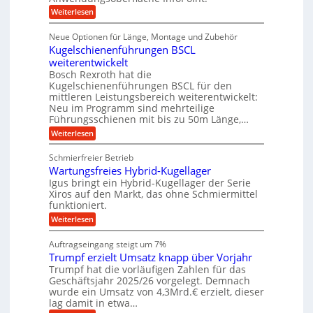
ü
S
e
o
n
:
Weiterlesen
f
n
r
t
D
ü
f
g
r
e
i
r
ü
Neue Optionen für Länge, Montage und Zubehör
a
g
a
l
p
r
Kugelschienenführungen BSCL
i
n
r
A
u
l
t
ä
weiterentwickelt
u
g
e
e
a
z
t
Bosch Rexroth hat die
l
U
i
n
o
Kugelschienenführungen BSCL für den
e
s
m
m
mittleren Leistungsbereich weiterentwickelt:
r
e
o
Neu im Programm sind mehrteilige
g
W
H
t
Führungsschienen mit bis zu 50m Länge,…
e
u
e
i
r
b
v
:
Weiterlesen
b
k
b
e
K
u
z
e
u
u
Schmierfreier Betrieb
e
w
n
n
g
u
e
d
Wartungsfreies Hybrid-Kugellager
e
g
g
g
M
l
Igus bringt ein Hybrid-Kugellager der Serie
e
k
u
a
s
Xiros auf den Markt, das ohne Schmiermittel
r
n
s
n
c
funktioniert.
e
g
c
h
i
e
h
:
Weiterlesen
i
s
n
i
W
e
l
n
a
n
Auftragseingang steigt um 7%
a
e
r
e
u
Trumpf erzielt Umsatz knapp über Vorjahr
n
t
n
f
b
u
Trumpf hat die vorläufigen Zahlen für das
f
a
n
ü
Geschäftsjahr 2025/26 vorgelegt. Demnach
u
g
h
wurde ein Umsatz von 4,3Mrd.€ erzielt, dieser
s
r
lag damit in etwa…
f
u