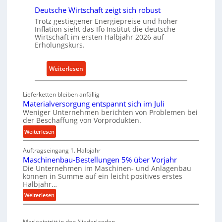
I
Deutsche Wirtschaft zeigt sich robust
ü
n
Trotz gestiegener Energiepreise und hoher
r
d
Inflation sieht das Ifo Institut die deutsche
n
u
Wirtschaft im ersten Halbjahr 2026 auf
a
Erholungskurs.
s
c
t
h
r
:
Weiterlesen
h
i
D
a
e
e
l
Lieferketten bleiben anfällig
-
u
Materialversorgung entspannt sich im Juli
t
E
t
Weniger Unternehmen berichten von Problemen bei
i
r
der Beschaffung von Vorprodukten.
s
g
s
c
:
Weiterlesen
e
a
M
h
W
t
Auftragseingang 1. Halbjahr
a
e
e
Maschinenbau-Bestellungen 5% über Vorjahr
z
t
W
r
Die Unternehmen im Maschinen- und Anlagenbau
e
t
i
können in Summe auf ein leicht positives erstes
k
r
e
r
Halbjahr…
z
i
i
t
:
Weiterlesen
a
e
l
s
M
l
u
e
a
c
v
g
n
Markteintritt in den Niederlanden