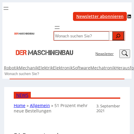
LinkedIn
Newsletter abonnieren
Search
LinkedIn
Newsletter
Robotik
Mechanik
Elektrik
Elektronik
Software
Mechatronik
Herausf
Search
NEWS
Home
»
Allgemein
»
51 Prozent mehr
3. September
2021
neue Bestellungen