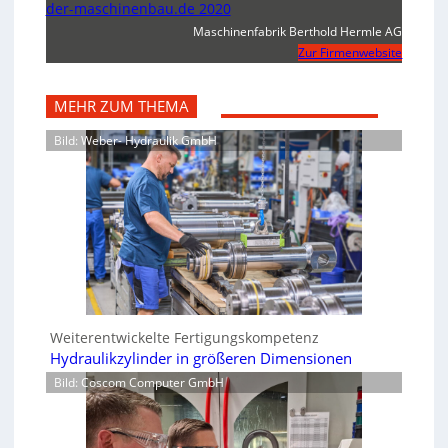
der-maschinenbau.de 2020
Maschinenfabrik Berthold Hermle AG
Zur Firmenwebsite
MEHR ZUM THEMA
Bild: Weber- Hydraulik GmbH
Weiterentwickelte Fertigungskompetenz
Hydraulikzylinder in größeren Dimensionen
Bild: Coscom Computer GmbH