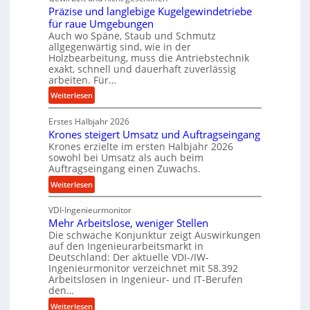
Präzise und langlebige Kugelgewindetriebe
a
g
für raue Umgebungen
n
e
Auch wo Späne, Staub und Schmutz
c
l
allgegenwärtig sind, wie in der
e
g
Holzbearbeitung, muss die Antriebstechnik
b
e
exakt, schnell und dauerhaft zuverlässig
e
w
arbeiten. Für…
i
i
:
Weiterlesen
m
n
P
D
d
Erstes Halbjahr 2026
r
r
e
Krones steigert Umsatz und Auftragseingang
ä
ü
t
Krones erzielte im ersten Halbjahr 2026
z
c
r
sowohl bei Umsatz als auch beim
i
Auftragseingang einen Zuwachs.
k
i
s
p
e
:
Weiterlesen
e
r
b
K
u
o
u
VDI-Ingenieurmonitor
r
n
z
n
Mehr Arbeitslose, weniger Stellen
o
d
e
Die schwache Konjunktur zeigt Auswirkungen
d
n
l
auf den Ingenieurarbeitsmarkt in
s
H
e
a
Deutschland: Der aktuelle VDI-/IW-
s
y
s
n
Ingenieurmonitor verzeichnet mit 58.392
d
s
Arbeitslosen in Ingenieur- und IT-Berufen
g
r
t
den…
l
a
e
e
:
Weiterlesen