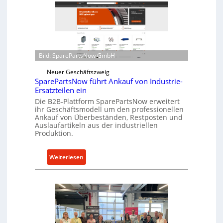
l
t
l
z
r
f
o
ü
e
r
Bild: SparePartsNow GmbH
n
i
t
n
Neuer Geschäftszweig
w
SparePartsNow führt Ankauf von Industrie-
d
i
Ersatzteilen ein
i
c
Die B2B-Plattform SparePartsNow erweitert
r
ihr Geschäftsmodell um den professionellen
k
e
Ankauf von Überbeständen, Restposten und
e
k
Auslaufartikeln aus der industriellen
l
Produktion.
t
t
e
X
A
:
Weiterlesen
6
n
S
0
t
p
-
r
a
P
i
r
l
e
e
a
b
P