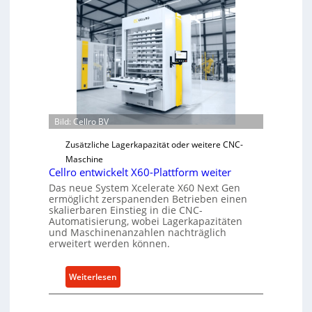
c
h
a
n
i
s
c
h
e
Bild: Cellro BV
r
Zusätzliche Lagerkapazität oder weitere CNC-
Ü
Maschine
b
Cellro entwickelt X60-Plattform weiter
e
Das neue System Xcelerate X60 Next Gen
r
ermöglicht zerspanenden Betrieben einen
l
skalierbaren Einstieg in die CNC-
Automatisierung, wobei Lagerkapazitäten
a
und Maschinenanzahlen nachträglich
s
erweitert werden können.
t
s
:
Weiterlesen
c
C
h
e
u