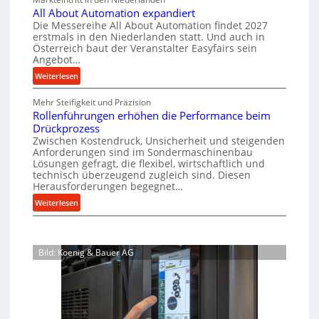
s
h
e
b
All About Automation expandiert
e
c
a
r
Die Messereihe All About Automation findet 2027
a
h
i
s
f
erstmals in den Niederlanden statt. Und auch in
u
i
n
o
Österreich baut der Veranstalter Easyfairs sein
t
p
n
Angebot…
r
z
e
r
g
:
Weiterlesen
e
n
o
u
A
i
b
z
n
Mehr Steifigkeit und Präzision
l
g
a
g
e
Rollenführungen erhöhen die Performance beim
l
t
u
e
Drückprozess
s
A
-
s
Zwischen Kostendruck, Unsicherheit und steigenden
n
b
s
B
Anforderungen sind im Sondermaschinenbau
i
t
o
e
Lösungen gefragt, die flexibel, wirtschaftlich und
e
s
c
u
technisch überzeugend zugleich sind. Diesen
s
p
h
t
Herausforderungen begegnet…
t
a
A
r
:
Weiterlesen
e
n
u
o
R
l
n
t
b
o
l
t
o
u
l
u
s
m
Bild: Koenig & Bauer AG
l
s
n
i
a
e
g
t
c
t
n
e
h
i
f
n
i
o
ü
5
m
n