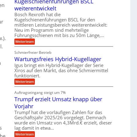
Kugelschienenführungen BSCL
i
n
z
u
Den
t
g
i
weiterentwickelt
t
a
s
e
o
l
Bosch Rexroth hat die
e
m
b
e
Kugelschienenführungen BSCL für den
H
o
ur
r
u
u
mittleren Leistungsbereich weiterentwickelt:
t
W
b
n
i
Neu im Programm sind mehrteilige
e
b
v
Führungsschienen mit bis zu 50m Länge,…
g
r
e
.).
e
k
e
w
:
Weiterlesen
u
z
e
K
l.
n
n
e
g
u
d
u
Schmierfreier Betrieb
u
g
M
g
Wartungsfreies Hybrid-Kugellager
n
e
a
k
n
g
l
s
Igus bringt ein Hybrid-Kugellager der Serie
r
e
s
c
e
Xiros auf den Markt, das ohne Schmiermittel
n
c
h
i
funktioniert.
h
i
s
i
n
:
Weiterlesen
l
e
e
W
a
n
n
a
u
Auftragseingang steigt um 7%
e
b
r
f
n
a
Trumpf erzielt Umsatz knapp über
t
f
u
u
Vorjahr
ü
n
h
g
Trumpf hat die vorläufigen Zahlen für das
r
s
Geschäftsjahr 2025/26 vorgelegt. Demnach
u
f
wurde ein Umsatz von 4,3Mrd.€ erzielt, dieser
n
r
g
s
lag damit in etwa…
e
e
i
:
Weiterlesen
rbe
n
e