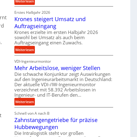
:
Weiterlesen
r
e
P
o
t
Erstes Halbjahr 2026
r
z
r
rnt
Krones steigert Umsatz und
ä
e
i
z
Auftragseingang
rd
s
e
i
Krones erzielte im ersten Halbjahr 2026
s
b
s
sowohl bei Umsatz als auch beim
u
.
e
Auftragseingang einen Zuwachs.
n
u
:
Weiterlesen
d
n
K
H
d
VDI-Ingenieurmonitor
r
y
l
Mehr Arbeitslose, weniger Stellen
o
d
a
n
Die schwache Konjunktur zeigt Auswirkungen
r
n
auf den Ingenieurarbeitsmarkt in Deutschland:
e
a
g
Der aktuelle VDI-/IW-Ingenieurmonitor
s
u
l
verzeichnet mit 58.392 Arbeitslosen in
s
l
e
Ingenieur- und IT-Berufen den…
t
i
b
:
e
Weiterlesen
k
i
M
i
i
g
Schnell von A nach B
e
g
t
m
e
Zahnstangengetriebe für präzise
h
e
V
K
r
r
Hubbewegungen
e
u
A
t
r
Die Intralogistik steht vor großen
g
r
U