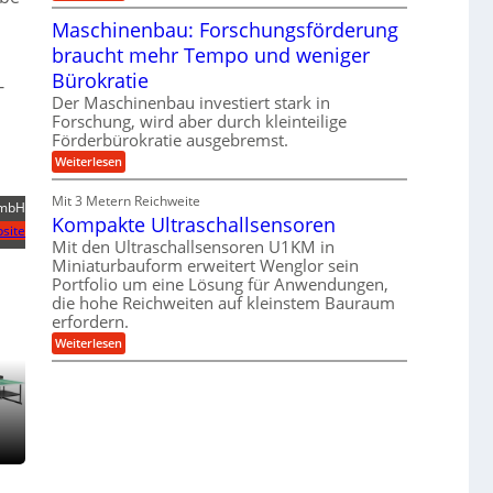
T
B
s
r
Maschinenbau: Forschungsförderung
S
H
u
C
y
braucht mehr Tempo und weniger
m
L
b
p
w
Bürokratie
r
f
-
e
i
e
Der Maschinenbau investiert stark in
i
d
r
t
Forschung, wird aber durch kleinteilige
-
z
e
Förderbürokratie ausgebremst.
K
i
r
u
e
:
Weiterlesen
e
g
l
M
n
e
t
a
t
Mit 3 Metern Reichweite
l
U
s
GmbH
w
l
m
Kompakte Ultraschallsensoren
c
i
site
a
s
h
c
Mit den Ultraschallsensoren U1KM in
g
a
i
k
e
Miniaturbauform erweitert Wenglor sein
t
n
e
r
z
Portfolio um eine Lösung für Anwendungen,
e
l
k
n
die hohe Reichweiten auf kleinstem Bauraum
t
n
b
erfordern.
a
a
:
p
Weiterlesen
u
K
p
:
o
ü
F
m
b
o
p
e
r
a
r
s
k
V
c
t
o
h
e
r
u
U
j
n