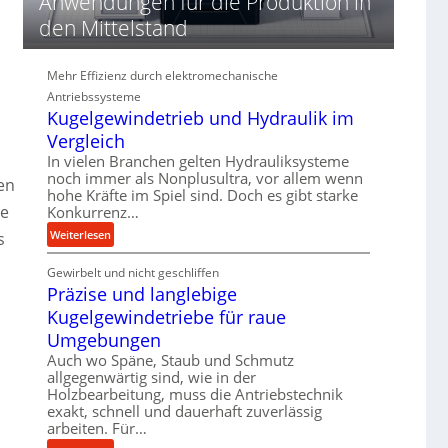
Anwendungen für die Produktion in
d
den Mittelstand
i
e
P
Mehr Effizienz durch elektromechanische
e
Antriebssysteme
r
Kugelgewindetrieb und Hydraulik im
f
Vergleich
o
r
In vielen Branchen gelten Hydrauliksysteme
noch immer als Nonplusultra, vor allem wenn
m
en
hohe Kräfte im Spiel sind. Doch es gibt starke
a
ne
Konkurrenz…
n
c
:
Weiterlesen
s
e
K
b
Gewirbelt und nicht geschliffen
u
e
Präzise und langlebige
g
i
e
Kugelgewindetriebe für raue
m
l
Umgebungen
D
g
Auch wo Späne, Staub und Schmutz
r
e
allgegenwärtig sind, wie in der
ü
w
Holzbearbeitung, muss die Antriebstechnik
c
i
exakt, schnell und dauerhaft zuverlässig
k
n
arbeiten. Für…
p
d