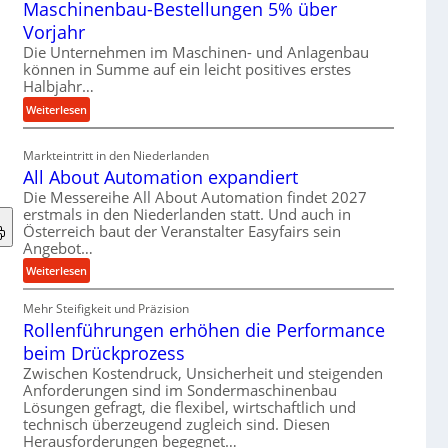
Maschinenbau-Bestellungen 5% über
t
e
Vorjahr
r
Die Unternehmen im Maschinen- und Anlagenbau
i
können in Summe auf ein leicht positives erstes
a
Halbjahr…
l
:
Weiterlesen
v
M
e
a
Markteintritt in den Niederlanden
r
s
All About Automation expandiert
s
c
Die Messereihe All About Automation findet 2027
o
h
erstmals in den Niederlanden statt. Und auch in
r
i
Österreich baut der Veranstalter Easyfairs sein
g
n
Angebot…
u
e
:
Weiterlesen
n
n
A
g
b
Mehr Steifigkeit und Präzision
l
e
a
Rollenführungen erhöhen die Performance
l
n
u
A
t
beim Drückprozess
-
b
s
Zwischen Kostendruck, Unsicherheit und steigenden
B
o
p
Anforderungen sind im Sondermaschinenbau
e
u
Lösungen gefragt, die flexibel, wirtschaftlich und
a
s
technisch überzeugend zugleich sind. Diesen
t
n
t
Herausforderungen begegnet…
A
n