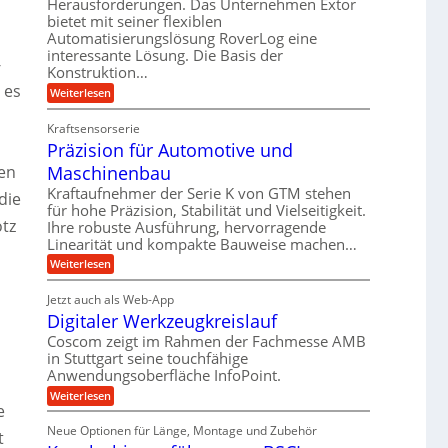
Herausforderungen. Das Unternehmen Extor
g
e
b
m
bietet mit seiner flexiblen
l
l
Automatisierungslösung RoverLog eine
e
s
e
g
interessante Lösung. Die Basis der
i
a
i
-
e
Konstruktion…
t
t
c
w
 es
:
Weiterlesen
s
z
h
i
Z
l
u
a
n
Kraftsensorserie
o
n
h
d
Präzision für Automotive und
n
s
d
s
e
Maschinenbau
e
ten
A
t
t
,
u
a
Kraftaufnehmer der Serie K von GTM stehen
die
r
n
w
für hohe Präzision, Stabilität und Vielseitigkeit.
f
g
i
otz
Ihre robuste Ausführung, hervorragende
e
t
e
e
Linearität und kompakte Bauweise machen…
n
n
r
b
g
:
Weiterlesen
i
a
e
e
P
g
g
t
r
f
Jetzt auch als Web-App
r
e
s
ä
ü
i
Digitaler Werkzeugkreislauf
z
r
e
e
i
r
Coscom zeigt im Rahmen der Fachmesse AMB
S
i
b
s
r
in Stuttgart seine touchfähige
e
t
n
i
a
f
Anwendungsoberfläche InfoPoint.
o
e
g
ü
n
u
:
Weiterlesen
l
a
r
f
e
D
e
p
l
n
ü
i
r
U
Neue Optionen für Länge, Montage und Zubehör
r
e
t
g
g
ä
A
m