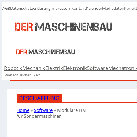
AGB
Datenschutzerklärung
Impressum
Kontakt
Kalender
Mediadaten
Perfek
Robotik
Mechanik
Elektrik
Elektronik
Software
Mechatroni
Search
BESCHAFFUNG
Home
»
Software
»
Modulare HMI
für Sondermaschinen