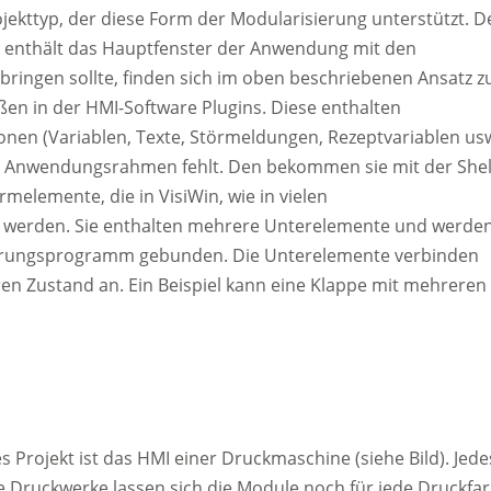
Projekttyp, der diese Form der Modularisierung unterstützt. 
ie enthält das Hauptfenster der Anwendung mit den
rbringen sollte, finden sich im oben beschriebenen Ansatz z
en in der HMI-Software Plugins. Diese enthalten
ionen (Variablen, Texte, Störmeldungen, Rezeptvariablen usw
der Anwendungsrahmen fehlt. Den bekommen sie mit der Shel
rmelemente, die in VisiWin, wie in vielen
werden. Sie enthalten mehrere Unterelemente und werde
euerungsprogramm gebunden. Die Unterelemente verbinden
ren Zustand an. Ein Beispiel kann eine Klappe mit mehreren
es Projekt ist das HMI einer Druckmaschine (siehe Bild). Jede
ie Druckwerke lassen sich die Module noch für jede Druckfa