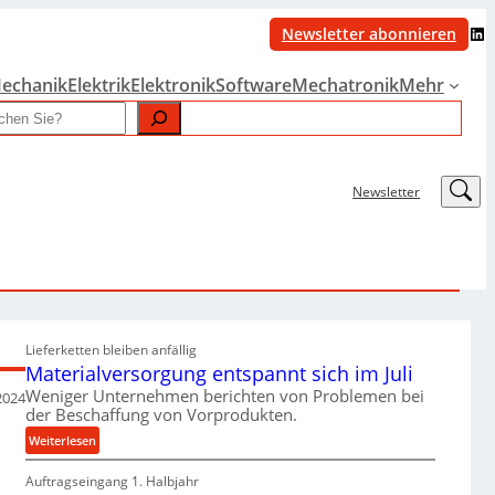
LinkedIn
Newsletter abonnieren
echanik
Elektrik
Elektronik
Software
Mechatronik
Mehr
LinkedIn
Newsletter
Lieferketten bleiben anfällig
Materialversorgung entspannt sich im Juli
Weniger Unternehmen berichten von Problemen bei
 2024
der Beschaffung von Vorprodukten.
:
Weiterlesen
M
Auftragseingang 1. Halbjahr
a