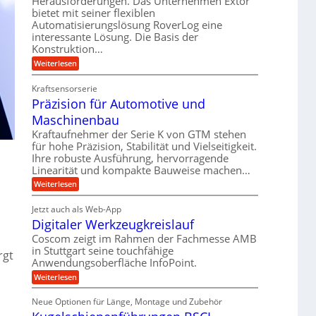
Herausforderungen. Das Unternehmen Extor
e
b
m
bietet mit seiner flexiblen
l
l
Automatisierungslösung RoverLog eine
e
s
e
g
interessante Lösung. Die Basis der
i
a
i
e
Konstruktion…
t
t
c
w
:
Weiterlesen
s
z
h
i
Z
l
u
a
n
Kraftsensorserie
o
n
h
d
Präzision für Automotive und
n
s
d
s
e
Maschinenbau
e
A
t
t
,
u
a
Kraftaufnehmer der Serie K von GTM stehen
r
n
w
für hohe Präzision, Stabilität und Vielseitigkeit.
f
g
i
Ihre robuste Ausführung, hervorragende
e
t
e
e
Linearität und kompakte Bauweise machen…
n
n
r
b
g
:
Weiterlesen
i
a
e
e
P
g
g
t
r
f
Jetzt auch als Web-App
r
e
s
ä
ü
i
Digitaler Werkzeugkreislauf
z
r
e
e
i
r
Coscom zeigt im Rahmen der Fachmesse AMB
S
i
b
s
r
in Stuttgart seine touchfähige
e
t
n
i
rgt
a
f
Anwendungsoberfläche InfoPoint.
o
e
g
ü
n
u
:
Weiterlesen
l
a
r
f
D
e
p
l
n
ü
i
r
U
Neue Optionen für Länge, Montage und Zubehör
r
e
g
g
ä
A
m
i