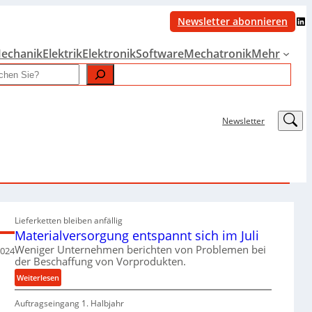
LinkedIn
Newsletter abonnieren
echanik
Elektrik
Elektronik
Software
Mechatronik
Mehr
LinkedIn
Newsletter
Lieferketten bleiben anfällig
Materialversorgung entspannt sich im Juli
Weniger Unternehmen berichten von Problemen bei
2024
der Beschaffung von Vorprodukten.
:
Weiterlesen
M
Auftragseingang 1. Halbjahr
a