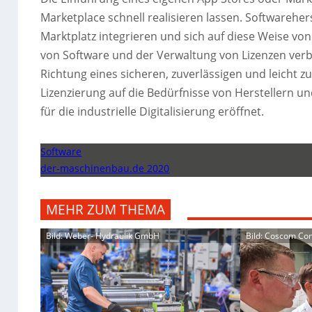
Marketplace schnell realisieren lassen. Softwarehe
Marktplatz integrieren und sich auf diese Weise v
von Software und der Verwaltung von Lizenzen verbun
Richtung eines sicheren, zuverlässigen und leicht 
Lizenzierung auf die Bedürfnisse von Herstellern
für die industrielle Digitalisierung eröffnet.
Software
der-maschinenbau.de 2020
MEHR ZUM THEMA
Bild: Weber- Hydraulik GmbH
Bild: Coscom C