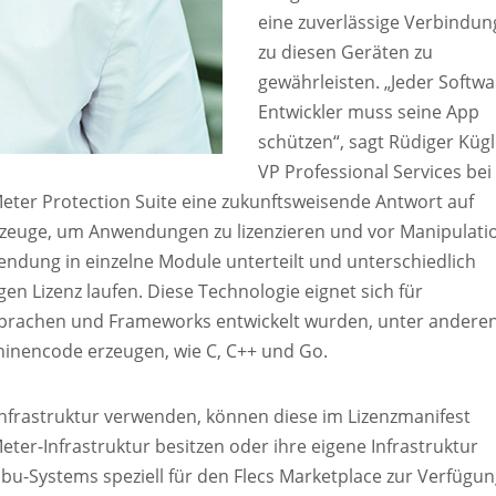
eine zuverlässige Verbindun
zu diesen Geräten zu
gewährleisten. „Jeder Softwa
Entwickler muss seine App
schützen“, sagt Rüdiger Kügl
VP Professional Services bei
Meter Protection Suite eine zukunftsweisende Antwort auf
rkzeuge, um Anwendungen zu lizenzieren und vor Manipulati
wendung in einzelne Module unterteilt und unterschiedlich
gen Lizenz laufen. Diese Technologie eignet sich für
prachen und Frameworks entwickelt wurden, unter andere
chinencode erzeugen, wie C, C++ und Go.
Infrastruktur verwenden, können diese im Lizenzmanifest
eter-Infrastruktur besitzen oder ihre eigene Infrastruktur
bu-Systems speziell für den Flecs Marketplace zur Verfügu