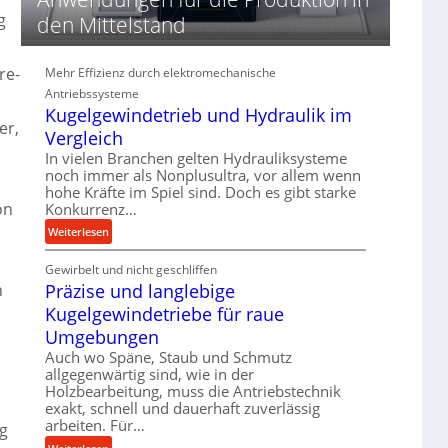
d
g
den Mittelstand
i
e
P
re-
Mehr Effizienz durch elektromechanische
e
Antriebssysteme
r
Kugelgewindetrieb und Hydraulik im
f
er,
Vergleich
o
In vielen Branchen gelten Hydrauliksysteme
r
noch immer als Nonplusultra, vor allem wenn
m
hohe Kräfte im Spiel sind. Doch es gibt starke
a
on
Konkurrenz…
n
:
Weiterlesen
c
K
e
Gewirbelt und nicht geschliffen
u
b
n
Präzise und langlebige
g
e
e
i
Kugelgewindetriebe für raue
l
m
Umgebungen
g
D
Auch wo Späne, Staub und Schmutz
e
r
allgegenwärtig sind, wie in der
w
ü
Holzbearbeitung, muss die Antriebstechnik
i
c
exakt, schnell und dauerhaft zuverlässig
n
k
arbeiten. Für…
ng
d
p
: