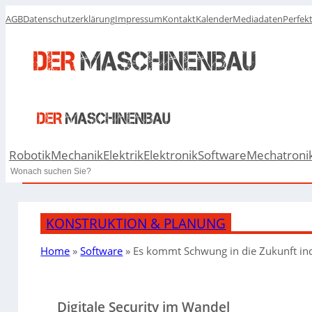
AGB
Datenschutzerklärung
Impressum
Kontakt
Kalender
Mediadaten
Perfek
Robotik
Mechanik
Elektrik
Elektronik
Software
Mechatroni
Search
KONSTRUKTION & PLANUNG
Home
»
Software
»
Es kommt Schwung in die Zukunft ind
Digitale Security im Wandel