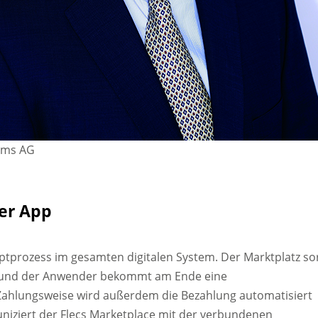
tems AG
er App
ptprozess im gesamten digitalen System. Der Marktplatz so
ng und der Anwender bekommt am Ende eine
 Zahlungsweise wird außerdem die Bezahlung automatisiert
iziert der Flecs Marketplace mit der verbundenen