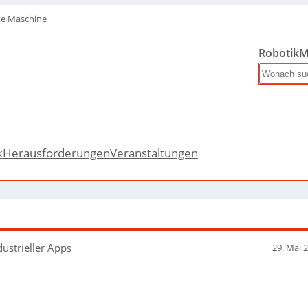
te Maschine
Robotik
M
Search
k
Herausforderungen
Veranstaltungen
ustrieller Apps
29. Mai 