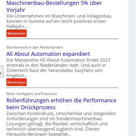
Maschinenbau-Bestellungen 5% über
t
e
Vorjahr
r
Die Unternehmen im Maschinen- und Anlagenbau
i
können in Summe auf ein leicht positives erstes
a
Halbjahr…
l
:
Weiterlesen
v
M
e
a
Markteintritt in den Niederlanden
r
s
All About Automation expandiert
s
c
Die Messereihe All About Automation findet 2027
o
h
erstmals in den Niederlanden statt. Und auch in
r
i
Österreich baut der Veranstalter Easyfairs sein
g
n
Angebot…
u
e
:
Weiterlesen
n
n
A
g
b
Mehr Steifigkeit und Präzision
l
e
a
Rollenführungen erhöhen die Performance
l
n
u
A
t
beim Drückprozess
-
b
s
Zwischen Kostendruck, Unsicherheit und steigenden
B
o
p
Anforderungen sind im Sondermaschinenbau
e
u
Lösungen gefragt, die flexibel, wirtschaftlich und
a
s
technisch überzeugend zugleich sind. Diesen
t
n
t
Herausforderungen begegnet…
A
n