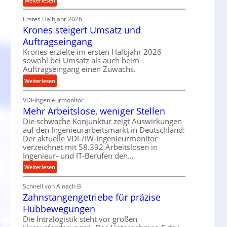
Weiterlesen
e
r
P
t
o
Erstes Halbjahr 2026
r
r
z
Krones steigert Umsatz und
ä
i
e
z
Auftragseingang
e
s
i
Krones erzielte im ersten Halbjahr 2026
b
s
s
sowohl bei Umsatz als auch beim
u
e
Auftragseingang einen Zuwachs.
n
u
:
Weiterlesen
d
n
K
H
d
VDI-Ingenieurmonitor
r
y
l
Mehr Arbeitslose, weniger Stellen
o
d
a
n
Die schwache Konjunktur zeigt Auswirkungen
r
n
auf den Ingenieurarbeitsmarkt in Deutschland:
e
a
g
Der aktuelle VDI-/IW-Ingenieurmonitor
s
u
l
verzeichnet mit 58.392 Arbeitslosen in
s
l
e
Ingenieur- und IT-Berufen den…
t
i
b
:
e
Weiterlesen
k
i
M
i
i
g
Schnell von A nach B
e
g
m
e
Zahnstangengetriebe für präzise
h
e
V
K
r
r
Hubbewegungen
e
u
A
t
r
Die Intralogistik steht vor großen
g
r
U
g