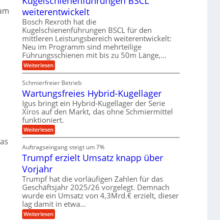
Kugelschienenführungen BSCL
n
z
u
t
g
sam
i
weiterentwickelt
t
a
s
e
o
l
Bosch Rexroth hat die
e
m
b
e
Kugelschienenführungen BSCL für den
H
o
r
u
u
mittleren Leistungsbereich weiterentwickelt:
t
W
b
n
i
Neu im Programm sind mehrteilige
e
b
v
Führungsschienen mit bis zu 50m Länge,…
g
r
e
e
k
e
w
:
Weiterlesen
u
z
e
K
n
n
e
g
u
d
u
Schmierfreier Betrieb
u
g
M
g
Wartungsfreies Hybrid-Kugellager
n
e
a
k
g
l
.
s
Igus bringt ein Hybrid-Kugellager der Serie
r
e
s
c
e
Xiros auf den Markt, das ohne Schmiermittel
n
c
h
i
funktioniert.
h
i
s
i
n
:
Weiterlesen
l
e
e
W
a
das
n
n
a
u
Auftragseingang steigt um 7%
e
b
r
f
n
a
Trumpf erzielt Umsatz knapp über
t
f
u
u
Vorjahr
ü
n
h
g
Trumpf hat die vorläufigen Zahlen für das
r
s
Geschäftsjahr 2025/26 vorgelegt. Demnach
u
f
wurde ein Umsatz von 4,3Mrd.€ erzielt, dieser
n
r
g
lag damit in etwa…
e
e
i
:
Weiterlesen
n
e