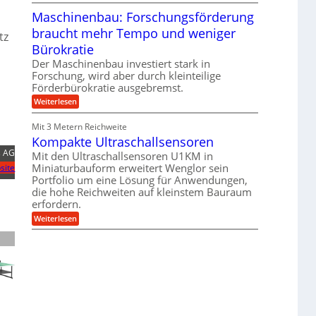
T
B
s
r
Maschinenbau: Forschungsförderung
S
H
u
C
y
braucht mehr Tempo und weniger
m
L
tz
b
p
w
Bürokratie
r
f
e
i
e
Der Maschinenbau investiert stark in
i
d
r
t
Forschung, wird aber durch kleinteilige
-
z
e
Förderbürokratie ausgebremst.
K
i
r
u
e
:
Weiterlesen
e
g
l
M
n
e
t
a
t
Mit 3 Metern Reichweite
l
U
s
w
l
m
Kompakte Ultraschallsensoren
c
i
a
s
h
s AG
c
Mit den Ultraschallsensoren U1KM in
g
a
i
k
e
Miniaturbauform erweitert Wenglor sein
site
t
n
e
r
z
Portfolio um eine Lösung für Anwendungen,
e
l
k
n
die hohe Reichweiten auf kleinstem Bauraum
t
n
b
erfordern.
a
a
:
p
Weiterlesen
u
K
p
:
o
ü
F
m
b
o
p
e
r
a
r
s
k
V
c
t
o
h
e
r
u
U
j
n