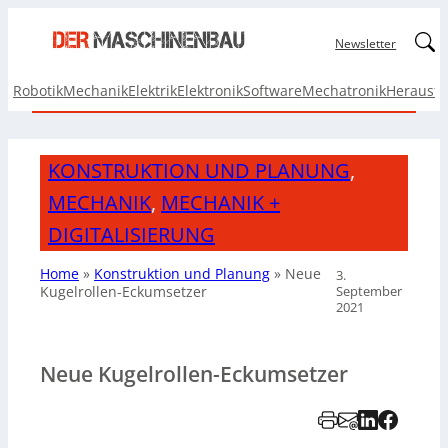
Linked
Newsletter
Robotik
Mechanik
Elektrik
Elektronik
Software
Mechatronik
Herausf
KONSTRUKTION UND PLANUNG
,
MECHANIK
,
MECHANIK +
DIGITALISIERUNG
Home
»
Konstruktion und Planung
»
Neue
3.
September
Kugelrollen-Eckumsetzer
2021
Neue Kugelrollen-Eckumsetzer