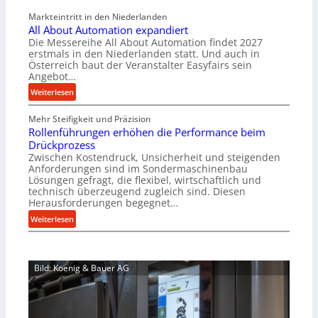
a
v
Markteintritt in den Niederlanden
s
e
All About Automation expandiert
c
r
Die Messereihe All About Automation findet 2027
h
s
erstmals in den Niederlanden statt. Und auch in
i
o
Österreich baut der Veranstalter Easyfairs sein
n
Angebot…
r
e
g
:
Weiterlesen
n
u
A
b
n
Mehr Steifigkeit und Präzision
l
a
g
Rollenführungen erhöhen die Performance beim
l
u
e
Drückprozess
A
-
Zwischen Kostendruck, Unsicherheit und steigenden
n
b
B
Anforderungen sind im Sondermaschinenbau
t
o
Lösungen gefragt, die flexibel, wirtschaftlich und
e
s
u
technisch überzeugend zugleich sind. Diesen
s
p
t
Herausforderungen begegnet…
t
a
A
:
Weiterlesen
e
n
u
R
l
n
t
o
l
t
o
l
u
s
m
Bild: Koenig & Bauer AG
l
n
i
a
e
g
c
t
n
e
h
i
f
n
i