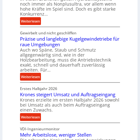
r
noch immer als Nonplusultra, vor allem wenn
m
hohe Kräfte im Spiel sind. Doch es gibt starke
a
Konkurrenz…
n
:
Weiterlesen
c
K
e
Gewirbelt und nicht geschliffen
u
b
Präzise und langlebige Kugelgewindetriebe für
g
e
raue Umgebungen
e
i
Auch wo Späne, Staub und Schmutz
l
m
allgegenwärtig sind, wie in der
g
Holzbearbeitung, muss die Antriebstechnik
D
e
exakt, schnell und dauerhaft zuverlässig
r
w
arbeiten. Für…
ü
i
:
Weiterlesen
c
n
P
k
d
Erstes Halbjahr 2026
r
p
e
Krones steigert Umsatz und Auftragseingang
ä
r
t
Krones erzielte im ersten Halbjahr 2026 sowohl
z
o
r
bei Umsatz als auch beim Auftragseingang
i
z
einen Zuwachs.
i
s
e
e
:
Weiterlesen
e
s
b
K
u
s
u
VDI-Ingenieurmonitor
r
n
n
Mehr Arbeitslose, weniger Stellen
o
d
d