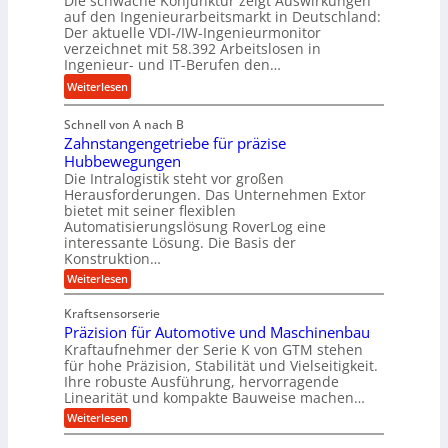
Die schwache Konjunktur zeigt Auswirkungen
n
l
auf den Ingenieurarbeitsmarkt in Deutschland:
H
e
a
Der aktuelle VDI-/IW-Ingenieurmonitor
y
s
n
verzeichnet mit 58.392 Arbeitslosen in
d
s
Ingenieur- und IT-Berufen den…
g
r
t
l
:
Weiterlesen
a
e
e
M
u
i
b
Schnell von A nach B
e
l
g
i
Zahnstangengetriebe für präzise
h
i
e
g
Hubbewegungen
r
k
r
Die Intralogistik steht vor großen
e
A
i
t
Herausforderungen. Das Unternehmen Extor
K
r
m
bietet mit seiner flexiblen
U
u
b
Automatisierungslösung RoverLog eine
V
m
g
e
interessante Lösung. Die Basis der
e
s
e
Konstruktion…
i
r
a
l
t
:
Weiterlesen
g
t
g
Z
s
l
a
z
e
Kraftsensorserie
l
h
e
u
w
Präzision für Automotive und Maschinenbau
o
n
i
n
s
Kraftaufnehmer der Serie K von GTM stehen
i
s
c
t
d
für hohe Präzision, Stabilität und Vielseitigkeit.
n
e
a
h
Ihre robuste Ausführung, hervorragende
A
d
n
,
Linearität und kompakte Bauweise machen…
u
g
e
w
:
e
Weiterlesen
f
t
e
P
n
t
r
r
g
n