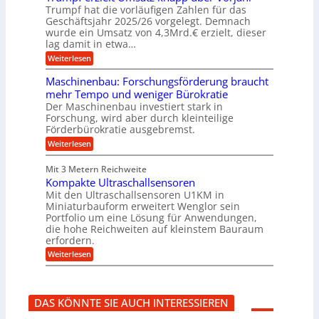
f
b
u
Trumpf hat die vorläufigen Zahlen für das
f
a
n
ü
Geschäftsjahr 2025/26 vorgelegt. Demnach
u
g
h
wurde ein Umsatz von 4,3Mrd.€ erzielt, dieser
s
r
lag damit in etwa…
f
u
:
r
Weiterlesen
n
T
e
g
r
i
e
Maschinenbau: Forschungsförderung braucht
u
e
n
mehr Tempo und weniger Bürokratie
m
s
B
Der Maschinenbau investiert stark in
p
H
S
Forschung, wird aber durch kleinteilige
f
y
C
e
b
Förderbürokratie ausgebremst.
L
r
r
w
:
Weiterlesen
z
i
e
M
i
d
i
a
e
-
Mit 3 Metern Reichweite
t
s
l
K
e
Kompakte Ultraschallsensoren
c
t
u
r
h
Mit den Ultraschallsensoren U1KM in
U
g
e
i
Miniaturbauform erweitert Wenglor sein
m
e
n
n
Portfolio um eine Lösung für Anwendungen,
s
l
t
e
a
l
die hohe Reichweiten auf kleinstem Bauraum
w
n
t
a
erfordern.
i
b
z
g
c
a
:
Weiterlesen
k
e
k
u
K
n
r
e
:
o
a
l
F
m
p
t
o
p
p
DAS KÖNNTE SIE AUCH INTERESSIEREN
r
a
ü
s
k
b