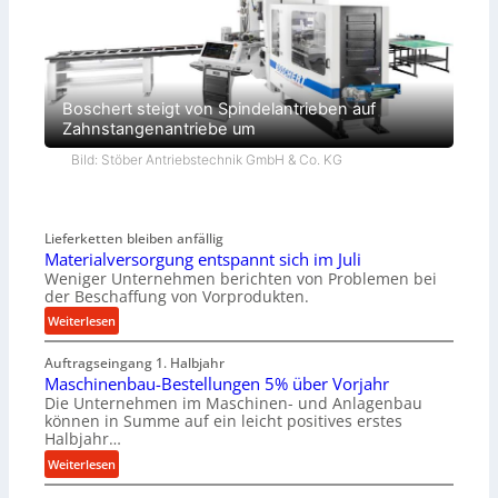
Boschert steigt von Spindelantrieben auf
Zahnstangenantriebe um
Bild: Stöber Antriebstechnik GmbH & Co. KG
Lieferketten bleiben anfällig
Materialversorgung entspannt sich im Juli
Weniger Unternehmen berichten von Problemen bei
der Beschaffung von Vorprodukten.
:
Weiterlesen
M
Auftragseingang 1. Halbjahr
a
Maschinenbau-Bestellungen 5% über Vorjahr
t
Die Unternehmen im Maschinen- und Anlagenbau
e
können in Summe auf ein leicht positives erstes
r
Halbjahr…
i
:
Weiterlesen
a
M
l