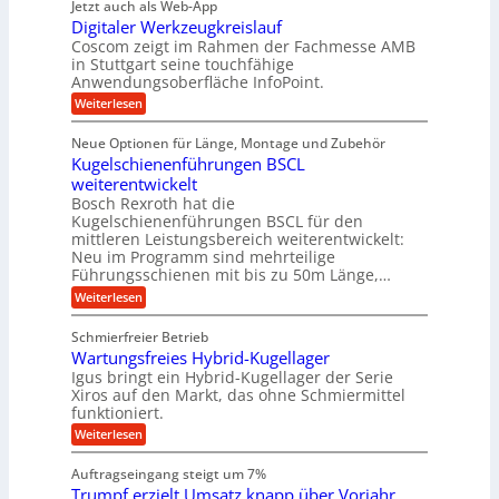
Jetzt auch als Web-App
r
ä
e
i
i
Digitaler Werkzeugkreislauf
z
t
a
e
g
i
r
Coscom zeigt im Rahmen der Fachmesse AMB
g
b
s
i
in Stuttgart seine touchfähige
e
s
i
e
e
Anwendungsoberfläche InfoPoint.
r
o
b
e
f
:
Weiterlesen
S
n
e
i
D
f
ü
f
t
i
ü
ü
n
Neue Optionen für Länge, Montage und Zubehör
r
e
g
r
r
g
Kugelschienenführungen BSCL
r
i
A
l
p
a
t
weiterentwickelt
u
r
a
l
a
t
ä
n
Bosch Rexroth hat die
u
e
l
o
z
Kugelschienenführungen BSCL für den
g
e
e
m
i
n
mittleren Leistungsbereich weiterentwickelt:
r
o
s
U
Neu im Programm sind mehrteilige
W
t
e
m
Führungsschienen mit bis zu 50m Länge,…
e
i
H
r
g
v
u
:
Weiterlesen
k
e
b
K
e
z
u
b
u
b
Schmierfreier Betrieb
e
n
e
g
u
u
d
Wartungsfreies Hybrid-Kugellager
w
e
g
M
e
l
Igus bringt ein Hybrid-Kugellager der Serie
n
k
a
g
s
Xiros auf den Markt, das ohne Schmiermittel
g
r
s
u
c
funktioniert.
e
c
e
n
h
i
h
:
g
Weiterlesen
i
n
s
i
W
e
e
l
n
a
n
n
Auftragseingang steigt um 7%
a
e
r
e
u
Trumpf erzielt Umsatz knapp über Vorjahr
n
t
n