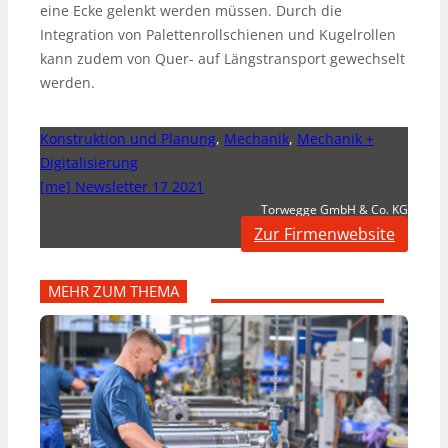
eine Ecke gelenkt werden müssen. Durch die
Integration von Palettenrollschienen und Kugelrollen
kann zudem von Quer- auf Längstransport gewechselt
werden.
Konstruktion und Planung
,
Mechanik
,
Mechanik +
Digitalisierung
[me] Newsletter 17 2021
Torwegge GmbH & Co. KG
Zur Firmenwebsite
MEHR ZUM THEMA