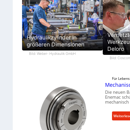
Vernetzt
Hydraulikzylinder in
Werkzeug
größeren Dimensionen
Deloro
Bild: Weber- Hydraulik GmbH
Bild: Cosc
Für Lebens
Mechanisc
Die neuen B
Enemac schü
mechanisch 
Weiterles