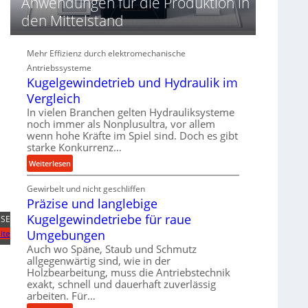
Anwendungen für die Produktion in
n
d
den Mittelstand
i
e
Mehr Effizienz durch elektromechanische
P
e
Antriebssysteme
Kugelgewindetrieb und Hydraulik im
r
f
Vergleich
o
In vielen Branchen gelten Hydrauliksysteme
r
noch immer als Nonplusultra, vor allem
m
wenn hohe Kräfte im Spiel sind. Doch es gibt
a
starke Konkurrenz…
n
:
Weiterlesen
c
K
e
Gewirbelt und nicht geschliffen
u
b
Präzise und langlebige
g
e
e
Kugelgewindetriebe für raue
 SE
i
l
Umgebungen
ite
m
g
Auch wo Späne, Staub und Schmutz
D
e
allgegenwärtig sind, wie in der
r
w
Holzbearbeitung, muss die Antriebstechnik
ü
i
exakt, schnell und dauerhaft zuverlässig
c
n
arbeiten. Für…
k
d