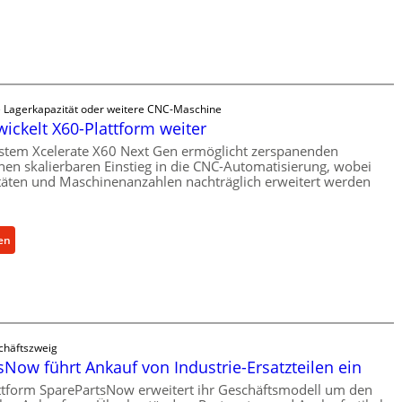
c
h
a
n
i
s
e Lagerkapazität oder weitere CNC-Maschine
c
wickelt X60-Plattform weiter
h
stem Xcelerate X60 Next Gen ermöglicht zerspanenden
e
nen skalierbaren Einstieg in die CNC-Automatisierung, wobei
täten und Maschinenanzahlen nachträglich erweitert werden
r
Ü
b
e
:
en
r
C
l
e
a
l
s
l
t
r
chäftszweig
s
o
Now führt Ankauf von Industrie-Ersatzteilen ein
c
e
ttform SparePartsNow erweitert ihr Geschäftsmodell um den
h
n