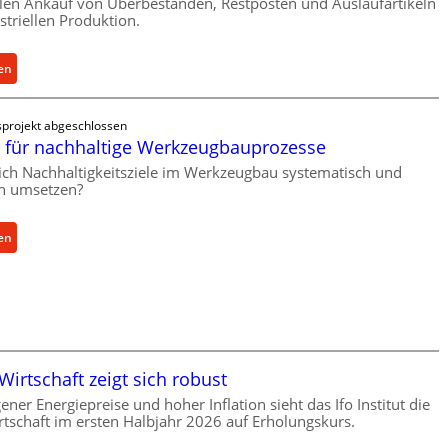
llen Ankauf von Überbeständen, Restposten und Auslaufartikeln
u
t
striellen Produktion.
t
w
z
i
:
en
f
c
S
ü
k
p
r
e
projekt abgeschlossen
a
i
l
für nachhaltige Werkzeugbauprozesse
r
n
t
sich Nachhaltigkeitsziele im Werkzeugbau systematisch und
e
d
X
ch umsetzen?
P
i
6
a
r
0
r
:
en
e
-
t
M
k
P
s
e
t
l
N
t
e
a
o
h
A
t
w
o
n
t
f
d
t
f
irtschaft zeigt sich robust
ü
e
r
o
ener Energiepreise und hoher Inflation sieht das Ifo Institut die
h
n
i
r
tschaft im ersten Halbjahr 2026 auf Erholungskurs.
r
f
e
m
t
ü
b