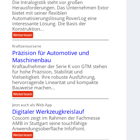
U
Die Intralogistik steht vor großen
g
e
r
m
Herausforderungen. Das Unternehmen Extor
l
l
b
bietet mit seiner flexiblen
s
e
g
Automatisierungslösung RoverLog eine
e
a
i
e
interessante Lösung. Die Basis der
i
t
c
w
Konstruktion…
t
z
h
i
:
Weiterlesen
s
u
Z
n
l
n
a
d
Kraftsensorserie
o
h
d
Präzision für Automotive und
e
n
s
A
s
t
Maschinenbau
e
u
t
r
,
a
Kraftaufnehmer der Serie K von GTM stehen
f
i
n
w
für hohe Präzision, Stabilität und
t
g
e
Vielseitigkeit. Ihre robuste Ausführung,
e
r
e
b
hervorragende Linearität und kompakte
n
n
a
Bauweise machen…
e
g
i
g
e
f
:
Weiterlesen
g
s
t
P
ü
r
e
e
r
i
Jetzt auch als Web-App
r
r
ä
i
e
Digitaler Werkzeugkreislauf
r
z
S
n
b
i
a
Coscom zeigt im Rahmen der Fachmesse
e
t
g
s
f
AMB in Stuttgart seine touchfähige
u
i
e
a
ü
Anwendungsoberfläche InfoPoint.
o
e
l
r
n
n
:
U
Weiterlesen
p
l
g
f
D
r