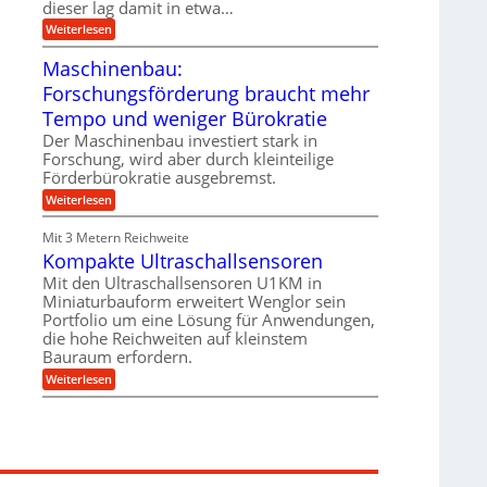
g
dieser lag damit in etwa…
e
e
i
:
Weiterlesen
n
e
T
B
s
r
Maschinenbau:
S
H
u
C
y
Forschungsförderung braucht mehr
m
L
b
p
w
Tempo und weniger Bürokratie
r
f
e
i
e
Der Maschinenbau investiert stark in
i
d
r
t
Forschung, wird aber durch kleinteilige
-
z
e
Förderbürokratie ausgebremst.
K
i
r
u
e
:
Weiterlesen
e
g
l
M
n
e
t
a
t
Mit 3 Metern Reichweite
l
U
s
w
l
m
Kompakte Ultraschallsensoren
c
i
a
s
h
c
Mit den Ultraschallsensoren U1KM in
g
a
i
k
e
Miniaturbauform erweitert Wenglor sein
t
n
e
r
z
Portfolio um eine Lösung für Anwendungen,
e
l
k
n
die hohe Reichweiten auf kleinstem
t
n
b
Bauraum erfordern.
a
a
:
p
Weiterlesen
u
K
p
:
o
ü
F
m
b
o
p
e
r
a
r
s
k
V
c
t
o