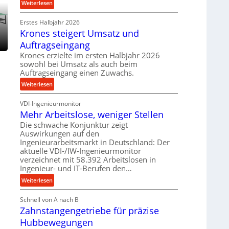
:
Weiterlesen
p
e
P
r
t
Erstes Halbjahr 2026
r
o
r
Krones steigert Umsatz und
ä
z
i
z
Auftragseingang
e
e
i
s
Krones erzielte im ersten Halbjahr 2026
b
s
sowohl bei Umsatz als auch beim
s
u
e
Auftragseingang einen Zuwachs.
n
u
:
Weiterlesen
d
n
K
H
d
VDI-Ingenieurmonitor
r
y
l
Mehr Arbeitslose, weniger Stellen
o
d
a
n
Die schwache Konjunktur zeigt
r
n
Auswirkungen auf den
e
a
g
Ingenieurarbeitsmarkt in Deutschland: Der
s
u
l
aktuelle VDI-/IW-Ingenieurmonitor
s
l
e
verzeichnet mit 58.392 Arbeitslosen in
t
i
Ingenieur- und IT-Berufen den…
b
e
k
i
:
Weiterlesen
i
i
g
M
g
m
e
Schnell von A nach B
e
e
V
K
Zahnstangengetriebe für präzise
h
r
e
u
r
t
Hubbewegungen
r
g
A