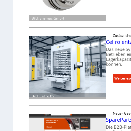
Bild: Enemac GmbH
Zusätzlich
Cellro ent
Das neue Sy
Betrieben ei
Lagerkapazi
können.
Weiterles
Bild: Cellro BV
Neuer Ges
SpareParts
Die B2B-Pla