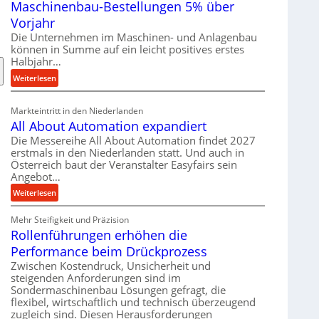
Maschinenbau-Bestellungen 5% über
t
e
Vorjahr
r
Die Unternehmen im Maschinen- und Anlagenbau
i
können in Summe auf ein leicht positives erstes
a
Halbjahr…
l
:
Weiterlesen
v
M
e
a
Markteintritt in den Niederlanden
r
s
All About Automation expandiert
s
c
Die Messereihe All About Automation findet 2027
o
h
erstmals in den Niederlanden statt. Und auch in
r
i
Österreich baut der Veranstalter Easyfairs sein
g
n
Angebot…
u
e
:
Weiterlesen
n
n
A
g
b
Mehr Steifigkeit und Präzision
l
e
a
Rollenführungen erhöhen die
l
n
u
A
t
Performance beim Drückprozess
-
b
s
Zwischen Kostendruck, Unsicherheit und
B
o
p
steigenden Anforderungen sind im
e
u
Sondermaschinenbau Lösungen gefragt, die
a
s
flexibel, wirtschaftlich und technisch überzeugend
t
n
t
zugleich sind. Diesen Herausforderungen
A
n