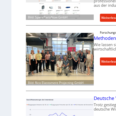
professione
aus der indu
Bild: SparePartsNow GmbH
Weiterles
Forschungs
Methoden 
Wie lassen 
wirtschaftli
Weiterles
Bild: Rico Elastomere Projecting GmbH
Deutsche W
Trotz gestieg
deutsche Wir