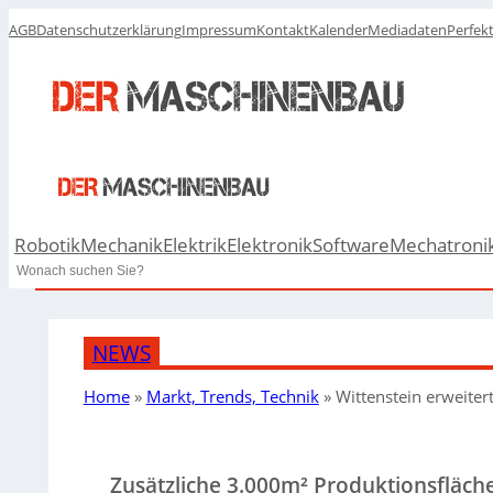
AGB
Datenschutzerklärung
Impressum
Kontakt
Kalender
Mediadaten
Perfek
Robotik
Mechanik
Elektrik
Elektronik
Software
Mechatroni
Search
NEWS
Home
»
Markt, Trends, Technik
»
Wittenstein erweiter
Zusätzliche 3.000m² Produktionsfläch