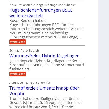
m
ü
e
i
ä
Neue Optionen für Länge, Montage und Zubehör
r
g
g
n
z
A
Kugelschienenführungen BSCL
i
e
i
u
t
s
b
weiterentwickelt
t
a
e
o
u
l
Bosch Rexroth hat die
H
m
e
n
u
Kugelschienenführungen BSCL für den
o
r
b
mittleren Leistungsbereich weiterentwickelt:
g
t
W
b
i
Neu im Programm sind mehrteilige
e
e
e
v
Führungsschienen mit bis zu 50m Länge,…
r
w
n
e
k
e
:
Weiterlesen
u
z
g
K
n
e
u
u
d
u
Schmierfreier Betrieb
n
g
M
g
g
Wartungsfreies Hybrid-Kugellager
e
a
k
e
l
s
Igus bringt ein Hybrid-Kugellager der Serie
r
n
s
c
e
Xiros auf den Markt, das ohne Schmiermittel
c
h
i
funktioniert.
h
i
s
i
n
:
Weiterlesen
l
e
e
W
a
n
n
a
u
Auftragseingang steigt um 7%
e
b
r
f
n
a
Trumpf erzielt Umsatz knapp über
t
f
u
u
Vorjahr
ü
n
h
g
Trumpf hat die vorläufigen Zahlen für das
r
s
Geschäftsjahr 2025/26 vorgelegt. Demnach
u
f
wurde ein Umsatz von 4,3Mrd.€ erzielt,
n
r