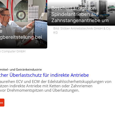
Boschert steigt von
Spindelantrieben auf
Zahnstangenantriebe um
Bild: Stöber Antriebstechnik GmbH & Co.
e
KG
bereitstellung bei
om Computer GmbH
mittel- und Getränkeindustrie
her Überlastschutz für indirekte Antriebe
aureihen ECV und ECW der Edelstahlsicherheitskupplungen von
tzen indirekte Antriebe mit Ketten oder Zahnriemen
vor Drehmomentspitzen und Überlastungen.
:
en
M
e