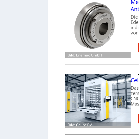
Mec
Ant
Die
Ede
ind
vor
Bild: Enemac GmbH
Cel
Das
zer
CNC
Mas
Bild: Cellro BV