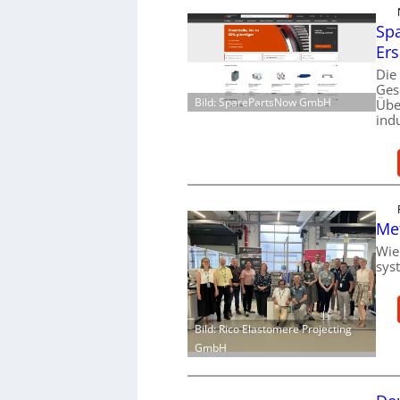
Spa
Ers
Die
Ges
Bild: SparePartsNow GmbH
Übe
ind
Me
Wie
sys
Bild: Rico Elastomere Projecting
GmbH