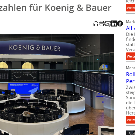
leic
zahlen für Koenig & Bauer
Weit
Markt
All
Die 
find
stat
Vera
Weit
Mehr 
Rol
Per
Zwis
ste
Son
die 
über
Her
Weit
Bil