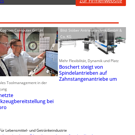
Zur Firmenwebsite
25
: Coscom Computer GmbH
Bild: Stöber Antriebstechnik GmbH &
Co. KG
Mehr Flexibilität, Dynamik und Platz
Boschert steigt von
Spindelantrieben auf
Zahnstangenantriebe um
ales Toolmanagement in der
gung
netzte
kzeugbereitstellung bei
oro
Für Lebensmittel- und Getränkeindustrie