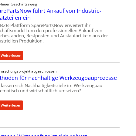
Neuer Geschäftszweig
l
e
rePartsNow führt Ankauf von Industrie-
r
r
atzteilen ein
o
l
e
 B2B-Plattform SparePartsNow erweitert ihr
a
chäftsmodell um den professionellen Ankauf von
n
s
rbeständen, Restposten und Auslaufartikeln aus der
t
t
ustriellen Produktion.
w
s
i
c
:
Weiterlesen
c
h
S
k
u
p
e
t
Forschungsprojekt abgeschlossen
a
l
z
thoden für nachhaltige Werkzeugbauprozesse
r
t
f
 lassen sich Nachhaltigkeitsziele im Werkzeugbau
e
X
ü
tematisch und wirtschaftlich umsetzen?
P
6
r
a
0
i
:
Weiterlesen
r
-
n
M
t
P
d
e
s
l
i
t
N
a
r
h
o
t
e