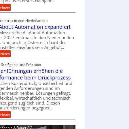
ht positives erstes Halbjahr…
l
:
erlesen
v
M
e
a
eintritt in den Niederlanden
r
s
 About Automation expandiert
s
c
Messereihe All About Automation
o
h
et 2027 erstmals in den Niederlanden
r
i
t. Und auch in Österreich baut der
g
n
nstalter Easyfairs sein Angebot…
u
e
:
erlesen
n
n
A
g
b
Steifigkeit und Präzision
l
e
a
lenführungen erhöhen die
l
n
u
A
t
formance beim Drückprozess
-
b
s
chen Kostendruck, Unsicherheit und
B
o
p
igenden Anforderungen sind im
e
u
dermaschinenbau Lösungen gefragt,
a
s
flexibel, wirtschaftlich und technisch
t
n
t
zeugend zugleich sind. Diesen
A
n
e
ausforderungen begegnet…
u
t
l
t
:
s
erlesen
l
o
R
i
u
m
o
c
d: Koenig & Bauer AG
n