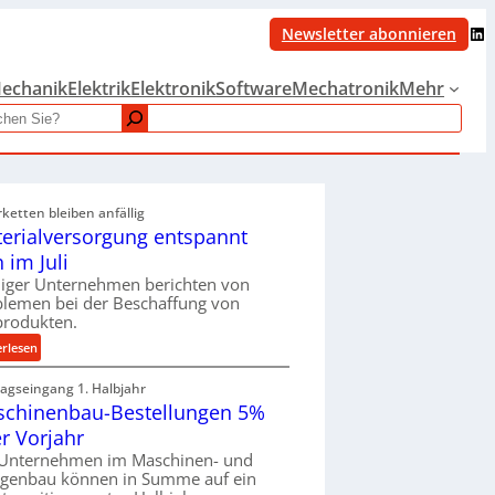
LinkedIn
Newsletter abonnieren
echanik
Elektrik
Elektronik
Software
Mechatronik
Mehr
rketten bleiben anfällig
erialversorgung entspannt
h im Juli
iger Unternehmen berichten von
blemen bei der Beschaffung von
produkten.
:
erlesen
M
ragseingang 1. Halbjahr
a
chinenbau-Bestellungen 5%
t
e
r Vorjahr
r
 Unternehmen im Maschinen- und
i
agenbau können in Summe auf ein
a