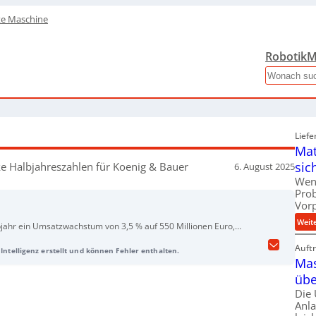
te Maschine
Robotik
M
Search
Liefe
Mat
sic
ke Halbjahreszahlen für Koenig & Bauer
6. August 2025
Wen
Pro
Vor
Weit
bjahr ein Umsatzwachstum von 3,5 % auf 550 Millionen Euro,
 Der Auftragsbestand stieg um 7,4 % auf 1,1 Milliarden Euro und
Auft
Intelligenz erstellt und können Fehler enthalten.
g erreichte 607 Millionen Euro. Das Unternehmen bestätigt die
Mas
chten Umsatzwachstum auf 1,3 Milliarden Euro.
übe
Die
Anl