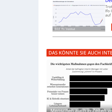
Deu
Tro
Ifo
auf
Bild: Ifo Institut
DAS KÖNNTE SIE AUCH INT
Menschen auch in Zeiten vo