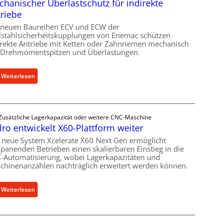
hanischer Überlastschutz für indirekte
riebe
 neuen Baureihen ECV und ECW der
lstahlsicherheitskupplungen von Enemac schützen
irekte Antriebe mit Ketten oder Zahnriemen mechanisch
 Drehmomentspitzen und Überlastungen.
:
Weiterlesen
M
e
c
Zusätzliche Lagerkapazität oder weitere CNC-Maschine
h
lro entwickelt X60-Plattform weiter
a
n
 neue System Xcelerate X60 Next Gen ermöglicht
spanenden Betrieben einen skalierbaren Einstieg in die
i
-Automatisierung, wobei Lagerkapazitäten und
s
chinenanzahlen nachträglich erweitert werden können.
c
h
:
Weiterlesen
e
C
r
e
Ü
l
b