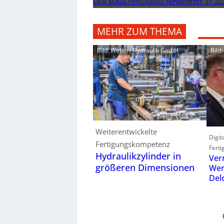
DER MASCHINENBAU Newsletter 31 20
MEHR ZUM THEMA
Bild: Weber- Hydraulik GmbH
Bild
Weiterentwickelte
Digit
Fertigungskompetenz
Ferti
Hydraulikzylinder in
Ver
größeren Dimensionen
Wer
Del