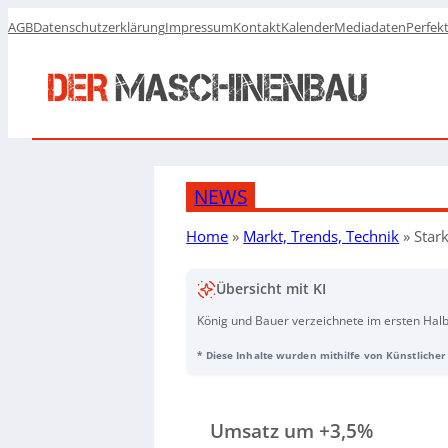
AGB
Datenschutzerklärung
Impressum
Kontakt
Kalender
Mediadaten
Perfek
NEWS
Home
»
Markt, Trends, Technik
»
Star
Übersicht mit KI
König und Bauer verzeichnete im ersten Hal
getrieben durch ein starkes zweites Quartal.
* Diese Inhalte wurden mithilfe von Künstlicher 
markiert ein Rekordhoch. Der Auftragseingan
Prognose für 2025 mit einem erwarteten lei
Umsatz um +3,5%