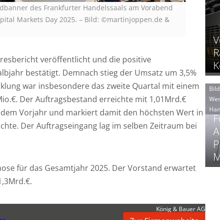
dbanner des Frankfurter Handelssaals am Vorabend
ital Markets Day 2025.
–
Bild: ©martinjoppen.de &
V
R
esbericht veröffentlicht und die positive
K
albjahr bestätigt. Demnach stieg der Umsatz um 3,5%
icklung war insbesondere das zweite Quartal mit einem
Bild
.€. Der Auftragsbestand erreichte mit 1,01Mrd.€
Wer
Han
 dem Vorjahr und markiert damit den höchsten Wert in
F
hte. Der Auftragseingang lag im selben Zeitraum bei
A
P
M
nose für das Gesamtjahr 2025. Der Vorstand erwartet
1,3Mrd.€.
König & Bauer AG