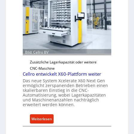
n
i
s
c
h
e
r
Ü
Bild: Cellro BV
b
e
Zusätzliche Lagerkapazität oder weitere
r
CNC-Maschine
l
Cellro entwickelt X60-Plattform weiter
a
Das neue System Xcelerate X60 Next Gen
ermöglicht zerspanenden Betrieben einen
s
skalierbaren Einstieg in die CNC-
t
Automatisierung, wobei Lagerkapazitäten
s
und Maschinenanzahlen nachträglich
erweitert werden können.
c
h
u
:
Weiterlesen
t
C
z
e