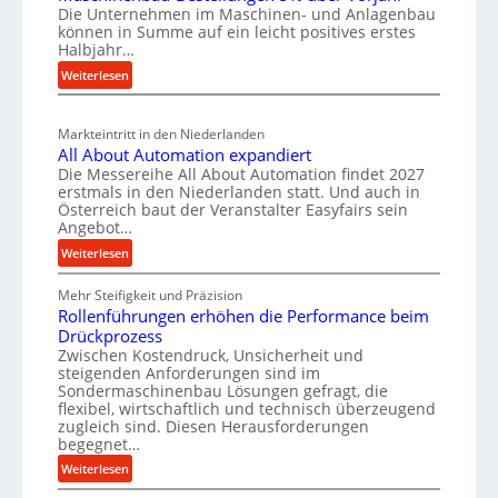
W
Die Unternehmen im Maschinen- und Anlagenbau
e
z
e
i
können in Summe auf ein leicht positives erstes
n
r
e
r
Halbjahr…
i
e
u
t
:
Weiterlesen
a
i
g
s
M
l
n
b
a
c
v
a
Markteintritt in den Niederlanden
s
h
e
All About Automation expandiert
u
c
a
r
Die Messereihe All About Automation findet 2027
p
h
s
f
erstmals in den Niederlanden statt. Und auch in
i
r
o
Österreich baut der Veranstalter Easyfairs sein
t
n
o
Angebot…
r
z
e
g
z
:
Weiterlesen
e
n
u
e
A
i
b
n
Mehr Steifigkeit und Präzision
l
s
g
a
g
Rollenführungen erhöhen die Performance beim
l
s
t
u
e
Drückprozess
A
e
-
s
Zwischen Kostendruck, Unsicherheit und
n
b
B
steigenden Anforderungen sind im
i
t
o
Sondermaschinenbau Lösungen gefragt, die
e
s
c
u
flexibel, wirtschaftlich und technisch überzeugend
s
p
h
t
zugleich sind. Diesen Herausforderungen
t
a
begegnet…
A
r
e
n
u
o
:
Weiterlesen
l
n
t
R
b
l