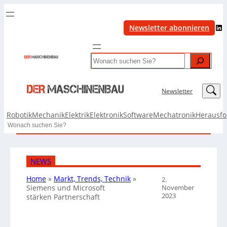
LinkedIn
Newsletter abonnieren
Search
LinkedIn
Newsletter
Robotik
Mechanik
Elektrik
Elektronik
Software
Mechatronik
Herausf
Search
NEWS
Home
»
Markt, Trends, Technik
»
2.
November
Siemens und Microsoft
2023
stärken Partnerschaft