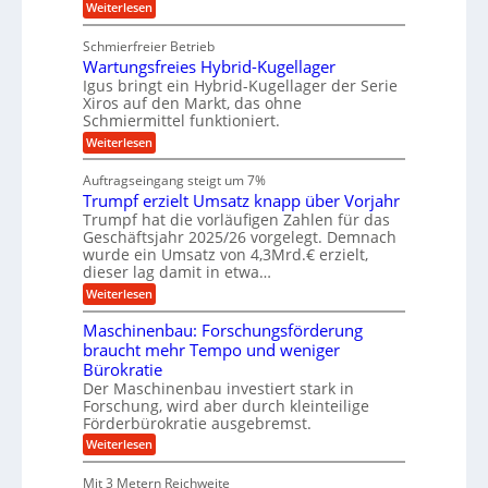
e
:
Weiterlesen
w
z
g
u
K
e
e
n
e
u
g
u
Schmierfreier Betrieb
d
g
n
u
g
M
Wartungsfreies Hybrid-Kugellager
e
n
k
a
l
Igus bringt ein Hybrid-Kugellager der Serie
g
r
s
s
Xiros auf den Markt, das ohne
e
e
c
c
n
Schmiermittel funktioniert.
i
h
h
s
i
:
Weiterlesen
i
l
n
W
e
a
e
a
n
Auftragseingang steigt um 7%
u
n
r
e
f
Trumpf erzielt Umsatz knapp über Vorjahr
b
t
n
a
u
Trumpf hat die vorläufigen Zahlen für das
f
u
n
ü
Geschäftsjahr 2025/26 vorgelegt. Demnach
g
h
wurde ein Umsatz von 4,3Mrd.€ erzielt,
s
r
dieser lag damit in etwa…
f
u
:
r
Weiterlesen
n
T
e
g
r
i
e
Maschinenbau: Forschungsförderung
u
e
n
braucht mehr Tempo und weniger
m
s
B
Bürokratie
p
H
S
f
y
Der Maschinenbau investiert stark in
C
e
b
L
Forschung, wird aber durch kleinteilige
r
r
w
Förderbürokratie ausgebremst.
z
i
e
:
Weiterlesen
i
d
i
M
e
-
t
a
l
K
e
Mit 3 Metern Reichweite