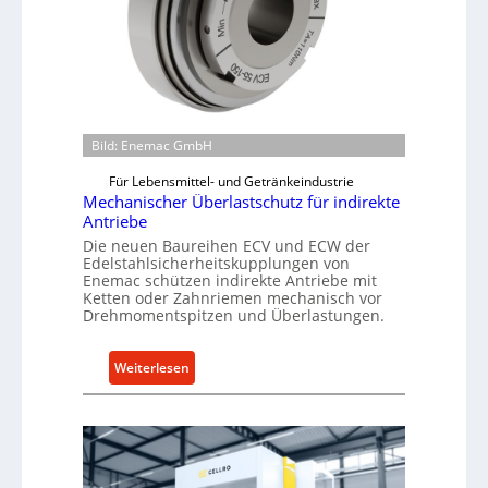
Bild: Enemac GmbH
Für Lebensmittel- und Getränkeindustrie
Mechanischer Überlastschutz für indirekte
Antriebe
Die neuen Baureihen ECV und ECW der
Edelstahlsicherheitskupplungen von
Enemac schützen indirekte Antriebe mit
Ketten oder Zahnriemen mechanisch vor
Drehmomentspitzen und Überlastungen.
:
Weiterlesen
M
e
c
h
a