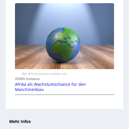
Bild: ©fotomek/stock.adobe.com
VDMA-Initiative
Afrika als Wachstumschance für den
Maschinenbau
Mehr Infos