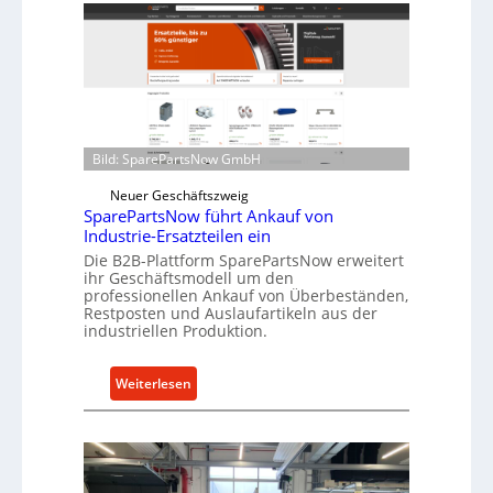
f
l
ü
l
r
r
i
o
n
e
d
n
i
t
Bild: SparePartsNow GmbH
r
w
e
Neuer Geschäftszweig
i
SparePartsNow führt Ankauf von
k
c
Industrie-Ersatzteilen ein
t
k
Die B2B-Plattform SparePartsNow erweitert
e
e
ihr Geschäftsmodell um den
A
l
professionellen Ankauf von Überbeständen,
n
Restposten und Auslaufartikeln aus der
t
industriellen Produktion.
t
X
r
6
i
0
:
Weiterlesen
e
-
S
b
P
p
e
l
a
a
r