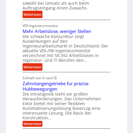
z
i
sowohl bei Umsatz als auch beim
s
Auftragseingang einen Zuwachs.
e
e
e
s
b
:
Weiterlesen
u
s
u
K
n
n
VDI-Ingenieurmonitor
r
d
d
Mehr Arbeitslose, weniger Stellen
o
l
Die schwache Konjunktur zeigt
H
n
a
Auswirkungen auf den
y
e
n
Ingenieurarbeitsmarkt in Deutschland: Der
d
s
g
aktuelle VDI-/IW-Ingenieurmonitor
r
s
verzeichnet mit 58.392 Arbeitslosen in
l
a
t
Ingenieur- und IT-Berufen den…
e
u
e
:
b
Weiterlesen
l
i
M
i
i
g
Schnell von A nach B
e
g
k
e
Zahnstangengetriebe für präzise
h
e
i
r
Hubbewegungen
r
K
m
t
Die Intralogistik steht vor großen
A
u
Herausforderungen. Das Unternehmen
V
U
r
g
Extor bietet mit seiner flexiblen
e
m
b
e
Automatisierungslösung RoverLog eine
r
s
e
l
interessante Lösung. Die Basis der
g
a
Konstruktion…
i
g
l
t
t
e
:
Weiterlesen
e
z
Z
s
w
a
i
u