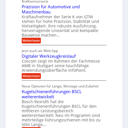
Kraftsensorserie
l
i
h
c
n
Präzision für Automotive und
o
n
n
h
d
s
Maschinenbau
s
d
t
A
Kraftaufnehmer der Serie K von GTM
e
e
a
stehen für hohe Präzision, Stabilität und
u
n
,
t
Vielseitigkeit. Ihre robuste Ausführung,
g
f
w
r
hervorragende Linearität und kompakte
e
t
e
i
Bauweise machen…
n
r
g
n
e
:
Weiterlesen
e
a
P
i
b
t
r
g
g
e
Jetzt auch als Web-App
r
ä
s
i
e
f
Digitaler Werkzeugkreislauf
z
e
e
i
Coscom zeigt im Rahmen der Fachmesse
r
ü
b
s
i
AMB in Stuttgart seine touchfähige
S
r
e
i
Anwendungsoberfläche InfoPoint.
n
f
t
r
o
ü
:
g
Weiterlesen
n
e
a
r
D
f
a
l
u
p
i
ü
Neue Optionen für Länge, Montage und Zubehör
n
r
g
l
e
r
ä
Kugelschienenführungen BSCL
i
g
A
e
U
z
t
weiterentwickelt
u
i
n
m
a
t
Bosch Rexroth hat die
s
l
o
g
Kugelschienenführungen BSCL für den
e
e
m
e
mittleren Leistungsbereich
H
r
o
weiterentwickelt: Neu im Programm sind
u
b
W
t
b
mehrteilige Führungsschienen mit bis zu
e
i
u
b
r
50m Länge,…
v
n
e
k