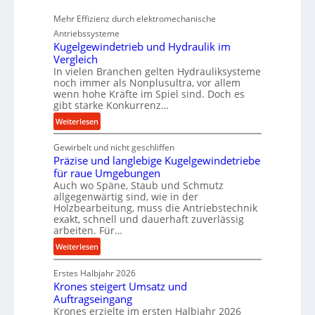
P
Mehr Effizienz durch elektromechanische
e
Antriebssysteme
r
Kugelgewindetrieb und Hydraulik im
f
Vergleich
o
In vielen Branchen gelten Hydrauliksysteme
r
noch immer als Nonplusultra, vor allem
wenn hohe Kräfte im Spiel sind. Doch es
m
gibt starke Konkurrenz…
a
n
:
Weiterlesen
c
K
Gewirbelt und nicht geschliffen
e
u
Präzise und langlebige Kugelgewindetriebe
b
g
für raue Umgebungen
e
e
Auch wo Späne, Staub und Schmutz
i
l
allgegenwärtig sind, wie in der
m
g
Holzbearbeitung, muss die Antriebstechnik
D
e
exakt, schnell und dauerhaft zuverlässig
r
w
arbeiten. Für…
ü
i
:
Weiterlesen
c
n
P
k
d
Erstes Halbjahr 2026
r
p
e
Krones steigert Umsatz und
ä
r
t
Auftragseingang
z
o
r
Krones erzielte im ersten Halbjahr 2026
i