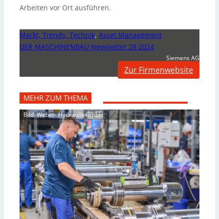
Arbeiten vor Ort ausführen.
Markt, Trends, Technik
,
Asset Management
DER MASCHINENBAU Newsletter 28 2024
Siemens AG
Zur Firmenwebsite
MEHR ZUM THEMA
Bild: Weber- Hydraulik GmbH