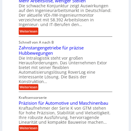
Mehr Arbeitslose, weniger Stellen
o
d
Die schwache Konjunktur zeigt Auswirkungen
d
n
l
auf den Ingenieurarbeitsmarkt in Deutschland:
H
e
a
Der aktuelle VDI-/IW-Ingenieurmonitor
y
s
n
verzeichnet mit 58.392 Arbeitslosen in
d
s
Ingenieur- und IT-Berufen den…
g
r
t
l
:
Weiterlesen
a
e
e
M
u
i
b
Schnell von A nach B
e
l
g
i
Zahnstangengetriebe für präzise
h
i
e
g
Hubbewegungen
r
k
r
Die Intralogistik steht vor großen
e
A
i
t
Herausforderungen. Das Unternehmen Extor
K
r
m
bietet mit seiner flexiblen
U
u
b
Automatisierungslösung RoverLog eine
V
m
g
e
interessante Lösung. Die Basis der
e
s
e
Konstruktion…
i
r
a
l
t
:
Weiterlesen
g
t
g
Z
s
l
a
z
e
Kraftsensorserie
l
h
e
u
w
Präzision für Automotive und Maschinenbau
o
n
i
n
s
Kraftaufnehmer der Serie K von GTM stehen
i
s
c
t
d
für hohe Präzision, Stabilität und Vielseitigkeit.
n
e
a
h
Ihre robuste Ausführung, hervorragende
A
d
n
,
Linearität und kompakte Bauweise machen…
u
g
e
w
:
e
Weiterlesen
f
t
e