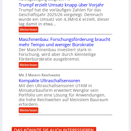
e
r
e
u
Trumpf erzielt Umsatz knapp über Vorjahr
n
t
n
f
b
u
Trumpf hat die vorläufigen Zahlen für das
f
a
n
ü
Geschäftsjahr 2025/26 vorgelegt. Demnach
u
g
h
wurde ein Umsatz von 4,3Mrd.€ erzielt, dieser
s
r
lag damit in etwa…
f
u
:
r
Weiterlesen
n
T
e
g
r
i
e
Maschinenbau: Forschungsförderung braucht
u
e
n
mehr Tempo und weniger Bürokratie
m
s
B
Der Maschinenbau investiert stark in
p
H
S
Forschung, wird aber durch kleinteilige
f
y
C
e
b
Förderbürokratie ausgebremst.
L
r
r
w
:
Weiterlesen
z
i
e
M
i
d
i
a
e
-
Mit 3 Metern Reichweite
t
s
l
K
e
Kompakte Ultraschallsensoren
c
t
u
r
h
Mit den Ultraschallsensoren U1KM in
U
g
e
i
Miniaturbauform erweitert Wenglor sein
m
e
n
n
Portfolio um eine Lösung für Anwendungen,
s
l
t
e
a
l
die hohe Reichweiten auf kleinstem Bauraum
w
n
t
a
erfordern.
i
b
z
g
c
a
:
Weiterlesen
k
e
k
u
K
n
r
e
:
o
a
l
F
m
p
t
o
p
p
DAS KÖNNTE SIE AUCH INTERESSIEREN
r
a