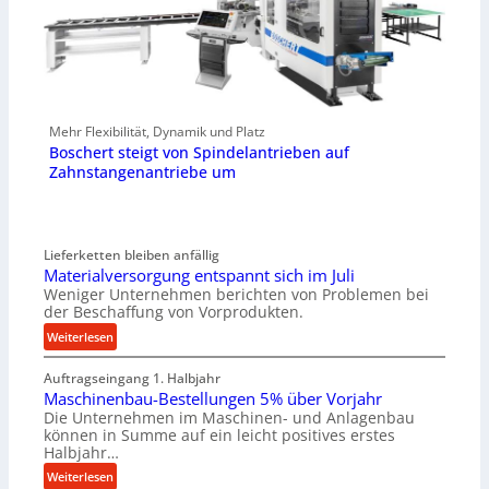
Mehr Flexibilität, Dynamik und Platz
Boschert steigt von Spindelantrieben auf
Zahnstangenantriebe um
Lieferketten bleiben anfällig
Materialversorgung entspannt sich im Juli
Weniger Unternehmen berichten von Problemen bei
der Beschaffung von Vorprodukten.
:
Weiterlesen
M
Auftragseingang 1. Halbjahr
a
Maschinenbau-Bestellungen 5% über Vorjahr
t
Die Unternehmen im Maschinen- und Anlagenbau
e
können in Summe auf ein leicht positives erstes
r
Halbjahr…
i
:
Weiterlesen
a