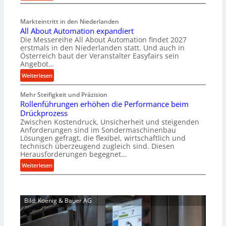
M
l
a
v
Markteintritt in den Niederlanden
s
e
All About Automation expandiert
c
r
Die Messereihe All About Automation findet 2027
h
s
erstmals in den Niederlanden statt. Und auch in
i
o
Österreich baut der Veranstalter Easyfairs sein
n
Angebot…
r
e
g
:
Weiterlesen
n
u
A
b
n
Mehr Steifigkeit und Präzision
l
a
g
Rollenführungen erhöhen die Performance beim
l
u
e
Drückprozess
A
-
Zwischen Kostendruck, Unsicherheit und steigenden
n
b
B
Anforderungen sind im Sondermaschinenbau
t
o
Lösungen gefragt, die flexibel, wirtschaftlich und
e
s
u
technisch überzeugend zugleich sind. Diesen
s
p
t
Herausforderungen begegnet…
t
a
A
:
Weiterlesen
e
n
u
R
l
n
t
o
l
t
o
l
u
s
m
Bild: Koenig & Bauer AG
l
n
i
a
e
g
c
t
n
e