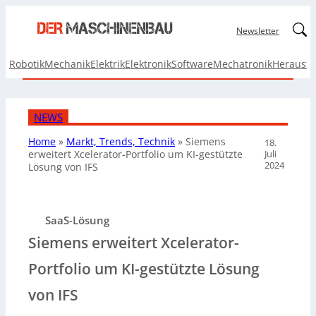
Linked
Newsletter
Robotik
Mechanik
Elektrik
Elektronik
Software
Mechatronik
Herausf
NEWS
Home
»
Markt, Trends, Technik
»
Siemens
18.
Juli
erweitert Xcelerator-Portfolio um KI-gestützte
2024
Lösung von IFS
SaaS-Lösung
Siemens erweitert Xcelerator-
Portfolio um KI-gestützte Lösung
von IFS