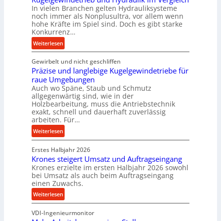
o
In vielen Branchen gelten Hydrauliksysteme
r
noch immer als Nonplusultra, vor allem wenn
m
hohe Kräfte im Spiel sind. Doch es gibt starke
a
Konkurrenz…
n
:
Weiterlesen
c
K
e
Gewirbelt und nicht geschliffen
u
b
Präzise und langlebige Kugelgewindetriebe für
g
e
raue Umgebungen
e
i
Auch wo Späne, Staub und Schmutz
l
m
allgegenwärtig sind, wie in der
g
Holzbearbeitung, muss die Antriebstechnik
D
e
exakt, schnell und dauerhaft zuverlässig
r
w
arbeiten. Für…
ü
i
:
Weiterlesen
c
n
P
k
d
Erstes Halbjahr 2026
r
p
e
Krones steigert Umsatz und Auftragseingang
ä
r
t
Krones erzielte im ersten Halbjahr 2026 sowohl
z
o
r
bei Umsatz als auch beim Auftragseingang
i
z
einen Zuwachs.
i
s
e
e
:
Weiterlesen
e
s
b
K
u
s
u
VDI-Ingenieurmonitor
r
n
n