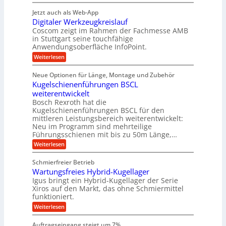
P
n
t
r
r
g
n
Jetzt auch als Web-App
r
ä
e
i
i
Digitaler Werkzeugkreislauf
z
t
a
e
g
i
r
Coscom zeigt im Rahmen der Fachmesse AMB
g
b
s
i
in Stuttgart seine touchfähige
e
s
i
e
e
Anwendungsoberfläche InfoPoint.
r
o
b
e
f
:
Weiterlesen
S
n
e
i
D
f
ü
f
t
i
ü
ü
n
Neue Optionen für Länge, Montage und Zubehör
r
e
g
r
r
g
Kugelschienenführungen BSCL
r
i
A
l
p
a
t
weiterentwickelt
u
r
a
l
a
t
ä
n
Bosch Rexroth hat die
u
e
l
o
z
Kugelschienenführungen BSCL für den
g
e
e
m
i
n
mittleren Leistungsbereich weiterentwickelt:
r
o
s
U
Neu im Programm sind mehrteilige
W
t
e
m
Führungsschienen mit bis zu 50m Länge,…
e
i
H
r
g
v
u
:
Weiterlesen
k
e
b
K
e
z
u
b
u
b
Schmierfreier Betrieb
e
n
e
g
u
u
d
Wartungsfreies Hybrid-Kugellager
w
e
g
M
e
l
Igus bringt ein Hybrid-Kugellager der Serie
n
k
a
g
s
Xiros auf den Markt, das ohne Schmiermittel
g
r
s
u
c
funktioniert.
e
c
e
n
h
i
h
:
g
Weiterlesen
i
n
s
i
W
e
e
l
n
a
n
n
Auftragseingang steigt um 7%
a