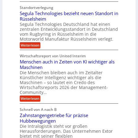
K
e
d
r
s
u
r
Standortverlegung
e
n
e
u
Segula Technologies bezieht neuen Standort in
t
s
n
t
Rüsselsheim
n
r
s
s
Segula Technologies Deutschland hat einen
g
i
t
o
zentralen Entwicklungsstandort in Deutschland
b
o
e
r
vom Rugbyring in Rüsselsheim in die
f
r
b
Motorworld Manufaktur Rüsselsheim verlegt.
e
f
a
u
-
n
:
Weiterlesen
u
W
n
S
e
e
c
d
Wirtschaftsreport von United Interim
l
g
h
H
l
Menschen auch in Zeiten von KI wichtiger als
u
t
s
y
l
Maschinen
c
a
m
d
Die Menschen bleiben auch im Zeitalter
h
T
e
Künstlicher Intelligenz wichtiger als die
r
u
e
Maschinen – so lautet ein Credo des
t
h
c
a
z
Wirtschaftsreports 2026 der Management-
h
r
u
s
Community…
n
T
l
c
o
:
Weiterlesen
h
e
l
i
M
l
o
m
e
k
ä
Schnell von A nach B
g
n
p
u
i
i
Zahnstangengetriebe für präzise
s
c
o
e
m
c
Hubbewegungen
h
s
u
h
V
Die Intralogistik steht vor großen
e
b
e
n
i
Herausforderungen. Das Unternehmen Extor
e
e
n
n
z
bietet mit seiner flexiblen
d
r
a