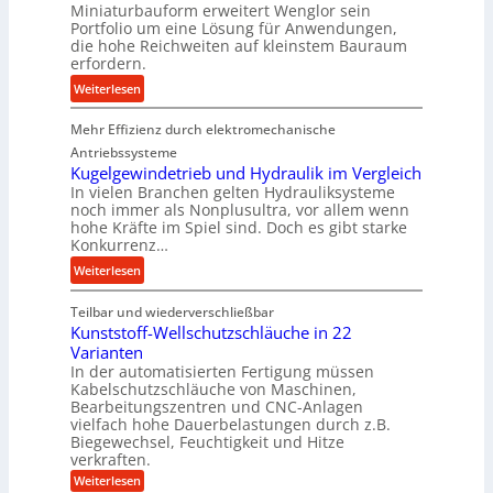
e
Miniaturbauform erweitert Wenglor sein
h
l
Portfolio um eine Lösung für Anwendungen,
i
die hohe Reichweiten auf kleinstem Bauraum
t
n
erfordern.
U
e
m
:
Weiterlesen
n
s
K
b
a
Mehr Effizienz durch elektromechanische
o
a
t
m
Antriebssysteme
u
z
p
Kugelgewindetrieb und Hydraulik im Vergleich
:
In vielen Branchen gelten Hydrauliksysteme
k
a
F
noch immer als Nonplusultra, vor allem wenn
n
k
o
hohe Kräfte im Spiel sind. Doch es gibt starke
a
t
Konkurrenz…
r
p
e
s
:
Weiterlesen
p
U
c
K
ü
l
h
Teilbar und wiederverschließbar
u
b
t
u
Kunststoff-Wellschutzschläuche in 22
g
e
r
n
Varianten
e
r
a
In der automatisierten Fertigung müssen
g
l
V
s
Kabelschutzschläuche von Maschinen,
s
g
o
c
Bearbeitungszentren und CNC-Anlagen
f
e
r
h
vielfach hohe Dauerbelastungen durch z.B.
ö
w
Biegewechsel, Feuchtigkeit und Hitze
j
a
r
verkraften.
i
a
l
d
n
:
Weiterlesen
h
l