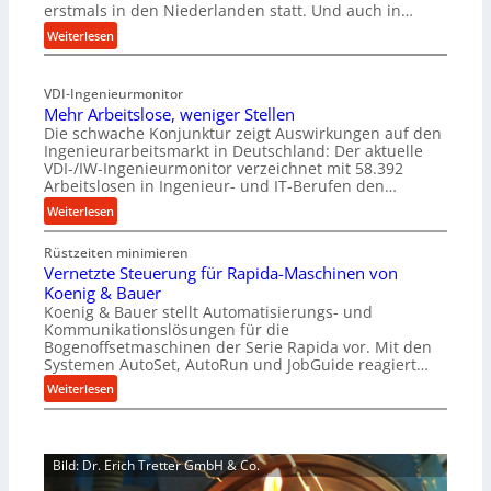
erstmals in den Niederlanden statt. Und auch in…
c
:
Weiterlesen
h
A
u
l
n
VDI-Ingenieurmonitor
l
g
Mehr Arbeitslose, weniger Stellen
A
s
Die schwache Konjunktur zeigt Auswirkungen auf den
b
p
Ingenieurarbeitsmarkt in Deutschland: Der aktuelle
o
r
VDI-/IW-Ingenieurmonitor verzeichnet mit 58.392
u
o
Arbeitslosen in Ingenieur- und IT-Berufen den…
t
j
:
Weiterlesen
A
e
M
u
k
Rüstzeiten minimieren
e
t
t
Vernetzte Steuerung für Rapida-Maschinen von
h
o
b
Koenig & Bauer
r
m
r
Koenig & Bauer stellt Automatisierungs- und
A
a
Kommunikationslösungen für die
i
r
Bogenoffsetmaschinen der Serie Rapida vor. Mit den
t
n
b
Systemen AutoSet, AutoRun und JobGuide reagiert…
i
g
e
:
o
Weiterlesen
t
i
V
n
K
t
e
e
I
s
r
x
-
l
Bild: Dr. Erich Tretter GmbH & Co.
n
p
A
o