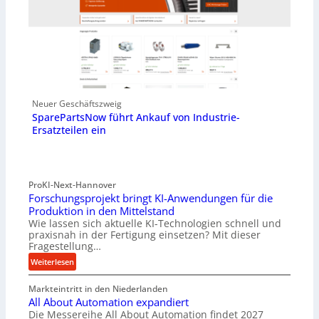
Neuer Geschäftszweig
SparePartsNow führt Ankauf von Industrie-
Ersatzteilen ein
ProKI-Next-Hannover
Forschungsprojekt bringt KI-Anwendungen für die
Produktion in den Mittelstand
Wie lassen sich aktuelle KI-Technologien schnell und
praxisnah in der Fertigung einsetzen? Mit dieser
Fragestellung…
:
Weiterlesen
F
Markteintritt in den Niederlanden
o
All About Automation expandiert
r
Die Messereihe All About Automation findet 2027
s