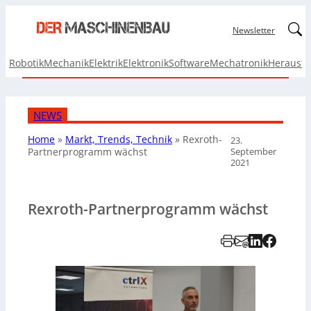
Linked
Newsletter
Robotik
Mechanik
Elektrik
Elektronik
Software
Mechatronik
Herausf
NEWS
Home
»
Markt, Trends, Technik
»
Rexroth-
23.
September
Partnerprogramm wächst
2021
Rexroth-Partnerprogramm wächst