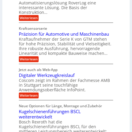
2
i
Automatisierungslösung RoverLog eine
u
w
g
2
e
interessante Lösung. Die Basis der
c
e
V
l
h
h
Konstruktion…
a
t
n
e
i
r
:
Weiterlesen
n
n
i
i
i
Z
e
Z
a
g
a
u
c
e
Kraftsensorserie
n
h
e
e
h
i
Präzision für Automotive und Maschinenbau
t
n
n
t
r
e
s
Kraftaufnehmer der Serie K von GTM stehen
S
e
n
B
t
t
für hohe Präzision, Stabilität und Vielseitigkeit.
n
a
a
ü
Ihre robuste Ausführung, hervorragende
v
n
n
o
Linearität und kompakte Bauweise machen…
r
g
d
n
:
e
Weiterlesen
o
o
K
P
n
r
k
I
r
g
t
w
Jetzt auch als Web-App
r
ä
e
i
i
Digitaler Werkzeugkreislauf
z
t
n
a
c
i
r
Coscom zeigt im Rahmen der Fachmesse AMB
R
h
t
s
i
ü
in Stuttgart seine touchfähige
t
i
i
e
s
Anwendungsoberfläche InfoPoint.
i
o
b
s
e
g
:
Weiterlesen
n
e
e
e
D
f
f
l
r
i
ü
ü
s
Neue Optionen für Länge, Montage und Zubehör
a
g
r
r
h
l
Kugelschienenführungen BSCL
i
A
p
e
s
t
weiterentwickelt
u
r
i
M
a
t
ä
m
Bosch Rexroth hat die
a
l
o
z
Kugelschienenführungen BSCL für den
s
e
m
i
mittleren Leistungsbereich weiterentwickelt:
c