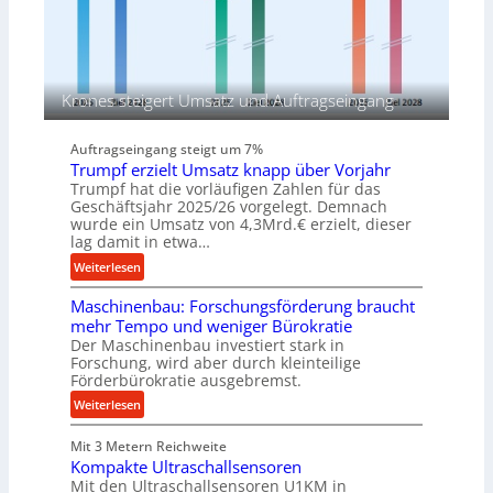
M
o
a
n
s
i
c
n
h
d
Krones steigert Umsatz und Auftragseingang
i
e
n
n
Auftragseingang steigt um 7%
e
M
Trumpf erzielt Umsatz knapp über Vorjahr
n
i
Trumpf hat die vorläufigen Zahlen für das
v
t
Geschäftsjahr 2025/26 vorgelegt. Demnach
o
t
wurde ein Umsatz von 4,3Mrd.€ erzielt, dieser
lag damit in etwa…
n
e
K
l
:
Weiterlesen
o
s
T
e
Maschinenbau: Forschungsförderung braucht
t
r
n
mehr Tempo und weniger Bürokratie
a
u
Der Maschinenbau investiert stark in
i
n
m
Forschung, wird aber durch kleinteilige
g
d
p
Förderbürokratie ausgebremst.
&
f
:
Weiterlesen
B
e
M
a
r
Mit 3 Metern Reichweite
a
u
z
Kompakte Ultraschallsensoren
s
e
i
Mit den Ultraschallsensoren U1KM in
c
r