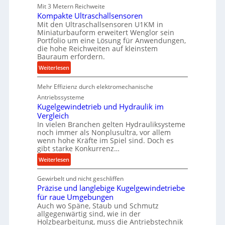
Mit 3 Metern Reichweite
i
Kompakte Ultraschallsensoren
e
Mit den Ultraschallsensoren U1KM in
P
Miniaturbauform erweitert Wenglor sein
r
Portfolio um eine Lösung für Anwendungen,
o
die hohe Reichweiten auf kleinstem
d
Bauraum erfordern.
u
:
Weiterlesen
k
K
t
Mehr Effizienz durch elektromechanische
o
i
m
Antriebssysteme
o
p
Kugelgewindetrieb und Hydraulik im
n
Vergleich
a
i
In vielen Branchen gelten Hydrauliksysteme
k
n
noch immer als Nonplusultra, vor allem
t
d
wenn hohe Kräfte im Spiel sind. Doch es
e
gibt starke Konkurrenz…
e
U
n
:
Weiterlesen
l
M
K
t
i
Gewirbelt und nicht geschliffen
u
r
t
Präzise und langlebige Kugelgewindetriebe
g
a
für raue Umgebungen
t
e
s
Auch wo Späne, Staub und Schmutz
e
l
c
allgegenwärtig sind, wie in der
l
g
h
Holzbearbeitung, muss die Antriebstechnik