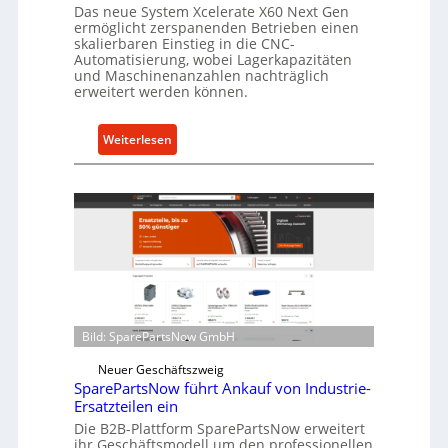
a
Das neue System Xcelerate X60 Next Gen
s
ermöglicht zerspanenden Betrieben einen
skalierbaren Einstieg in die CNC-
t
Automatisierung, wobei Lagerkapazitäten
s
und Maschinenanzahlen nachträglich
c
erweitert werden können.
h
u
:
Weiterlesen
t
C
z
e
f
l
ü
l
r
r
i
o
n
e
d
n
i
t
Bild: SparePartsNow GmbH
r
w
e
i
Neuer Geschäftszweig
k
SparePartsNow führt Ankauf von Industrie-
c
t
Ersatzteilen ein
k
e
Die B2B-Plattform SparePartsNow erweitert
e
ihr Geschäftsmodell um den professionellen
A