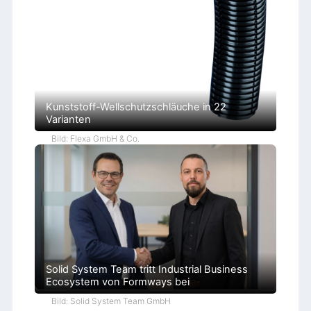
r
B
ü
r
o
k
r
a
t
i
e
Kunststoff-Wellschutzschläuche in 22
Varianten
Bild: Flexa GmbH & Co.
Solid System Team tritt Industrial Business
Ecosystem von Formways bei
Bild: Solid System Team GmbH