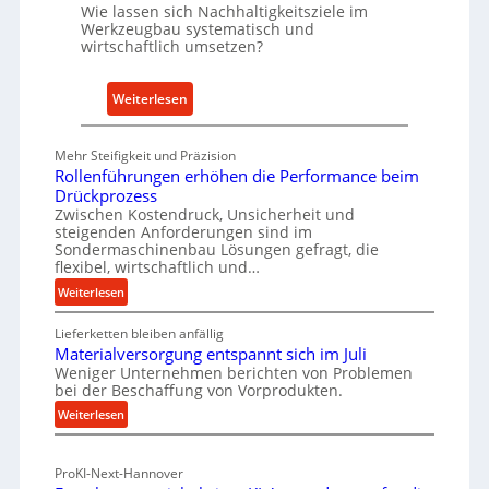
r
Wie lassen sich Nachhaltigkeitsziele im
t
Werkzeugbau systematisch und
wirtschaftlich umsetzen?
A
n
k
:
Weiterlesen
a
M
u
e
Mehr Steifigkeit und Präzision
f
t
Rollenführungen erhöhen die Performance beim
v
h
Drückprozess
o
o
Zwischen Kostendruck, Unsicherheit und
n
steigenden Anforderungen sind im
d
Sondermaschinenbau Lösungen gefragt, die
I
e
flexibel, wirtschaftlich und…
n
n
:
Weiterlesen
d
f
R
u
ü
Lieferketten bleiben anfällig
o
s
r
Materialversorgung entspannt sich im Juli
l
t
Weniger Unternehmen berichten von Problemen
n
l
bei der Beschaffung von Vorprodukten.
r
e
a
i
:
Weiterlesen
n
c
M
e
f
h
a
ü
-
h
ProKI-Next-Hannover
t
h
E
a