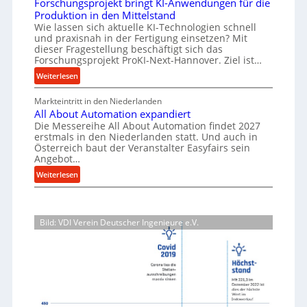
Forschungsprojekt bringt KI-Anwendungen für die
e
r
r
l
Produktion in den Mittelstand
r
u
s
Wie lassen sich aktuelle KI-Technologien schnell
t
i
n
und praxisnah in der Fertigung einsetzen? Mit
a
i
a
g
dieser Fragestellung beschäftigt sich das
t
g
l
e
Forschungsprojekt ProKI-Next-Hannover. Ziel ist…
z
v
e
n
:
Weiterlesen
t
e
e
W
F
r
e
r
e
Markteintritt in den Niederlanden
o
s
h
i
All About Automation expandiert
r
r
o
ö
Die Messereihe All About Automation findet 2027
l
s
k
r
erstmals in den Niederlanden statt. Und auch in
h
e
c
z
Österreich baut der Veranstalter Easyfairs sein
g
e
h
n
e
Angebot…
u
n
u
e
u
:
n
Weiterlesen
d
n
i
g
A
g
i
g
n
l
e
b
e
s
l
n
P
a
p
Bild: VDI Verein Deutscher Ingenieure e.V.
A
t
e
u
r
b
s
r
p
o
o
p
f
j
r
u
a
o
e
o
t
n
r
k
z
A
n
m
t
e
u
t
a