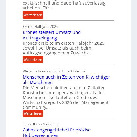
s
e
exakt, schnell und dauerhaft zuverlässig
a
t
w
arbeiten. Für…
l
a
i
l
:
Weiterlesen
n
n
s
P
d
d
e
Erstes Halbjahr 2026
r
e
Krones steigert Umsatz und
n
ä
t
Auftragseingang
s
z
r
Krones erzielte im ersten Halbjahr 2026
o
i
i
sowohl bei Umsatz als auch beim
r
s
Auftragseingang einen Zuwachs.
e
e
e
b
:
Weiterlesen
n
u
u
K
n
n
Wirtschaftsreport von United Interim
r
d
d
Menschen auch in Zeiten von KI wichtiger
o
l
als Maschinen
H
n
a
Die Menschen bleiben auch im Zeitalter
y
e
n
Künstlicher Intelligenz wichtiger als die
d
s
g
Maschinen – so lautet ein Credo des
r
s
l
Wirtschaftsreports 2026 der Management-
a
t
Community…
e
u
e
:
Weiterlesen
b
l
M
i
i
e
i
g
Schnell von A nach B
g
n
k
e
Zahnstangengetriebe für präzise
s
e
i
c
r
Hubbewegungen
K