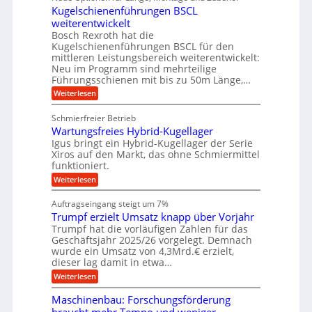
n
g
r
M
e
ä
Kugelschienenführungen BSCL
i
A
a
g
U
z
t
weiterentwickelt
u
s
i
a
m
t
c
Bosch Rexroth hat die
s
l
o
h
g
Kugelschienenführungen BSCL für den
e
e
m
i
mittleren Leistungsbereich weiterentwickelt:
e
H
r
o
n
Neu im Programm sind mehrteilige
u
W
b
t
e
b
Führungsschienen mit bis zu 50m Länge,…
e
i
n
u
b
r
v
:
Weiterlesen
e
n
k
e
K
w
z
u
g
u
e
Schmierfreier Betrieb
e
n
g
e
g
u
d
Wartungsfreies Hybrid-Kugellager
e
u
n
g
M
l
Igus bringt ein Hybrid-Kugellager der Serie
n
k
a
s
Xiros auf den Markt, das ohne Schmiermittel
g
r
s
c
funktioniert.
e
e
c
h
n
i
h
:
Weiterlesen
i
s
i
W
e
l
n
a
n
Auftragseingang steigt um 7%
a
e
r
e
u
Trumpf erzielt Umsatz knapp über Vorjahr
n
t
n
f
b
u
Trumpf hat die vorläufigen Zahlen für das
f
a
n
ü
Geschäftsjahr 2025/26 vorgelegt. Demnach
u
g
h
wurde ein Umsatz von 4,3Mrd.€ erzielt,
s
r
dieser lag damit in etwa…
f
u
:
r
Weiterlesen
n
T
e
g
r
i
e
Maschinenbau: Forschungsförderung
u
e
n