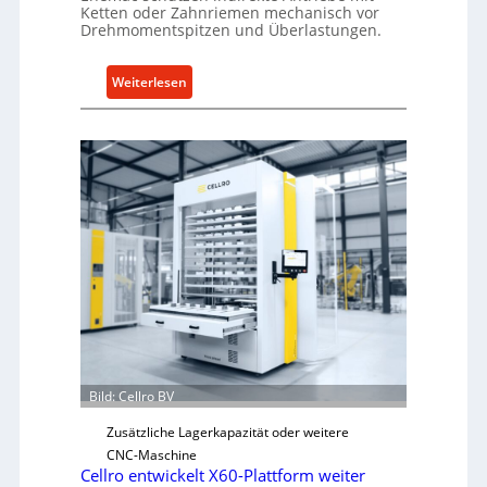
n
Ketten oder Zahnriemen mechanisch vor
g
Drehmomentspitzen und Überlastungen.
e
n
:
Weiterlesen
5
M
%
e
ü
c
b
h
e
a
r
n
V
i
o
s
r
c
j
h
a
e
h
r
r
Ü
Bild: Cellro BV
b
e
Zusätzliche Lagerkapazität oder weitere
r
CNC-Maschine
l
Cellro entwickelt X60-Plattform weiter