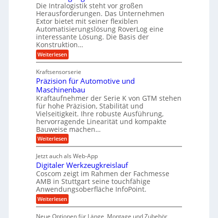
h
Die Intralogistik steht vor großen
m
t
u
e
Herausforderungen. Das Unternehmen
V
U
n
g
Extor bietet mit seiner flexiblen
a
e
m
e
Automatisierungslösung RoverLog eine
u
r
s
interessante Lösung. Die Basis der
l
c
g
a
h
Konstruktion…
g
i
l
t
:
Weiterlesen
e
n
e
Z
z
Z
w
a
i
u
e
Kraftsensorserie
i
h
i
c
n
Präzision für Automotive und
n
n
t
s
h
Maschinenbau
d
e
d
t
Kraftaufnehmer der Serie K von GTM stehen
n
A
e
a
v
für hohe Präzision, Stabilität und
u
n
t
o
Vielseitigkeit. Ihre robuste Ausführung,
g
f
n
r
hervorragende Linearität und kompakte
e
K
t
Bauweise machen…
i
n
I
r
g
e
:
Weiterlesen
w
e
a
P
i
b
t
r
c
g
Jetzt auch als Web-App
r
e
ä
h
i
s
Digitaler Werkzeugkreislauf
z
f
t
e
e
i
Coscom zeigt im Rahmen der Fachmesse
i
ü
b
s
g
AMB in Stuttgart seine touchfähige
i
e
r
i
e
Anwendungsoberfläche InfoPoint.
f
n
o
r
r
ü
:
Weiterlesen
n
g
a
a
r
D
f
l
a
p
i
u
ü
s
Neue Optionen für Länge, Montage und Zubehör
r