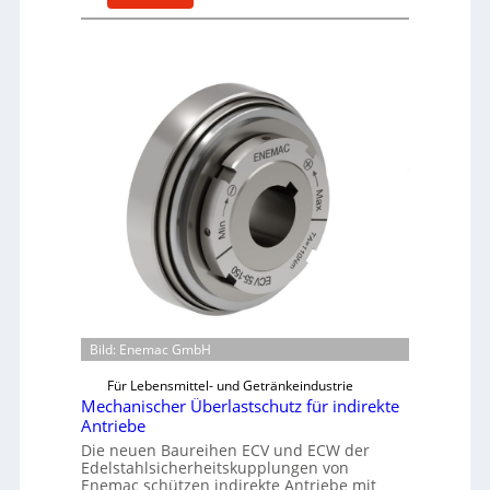
M
a
s
c
h
i
n
e
n
b
a
u
-
B
e
Bild: Enemac GmbH
s
t
Für Lebensmittel- und Getränkeindustrie
e
Mechanischer Überlastschutz für indirekte
Antriebe
l
Die neuen Baureihen ECV und ECW der
l
Edelstahlsicherheitskupplungen von
u
Enemac schützen indirekte Antriebe mit