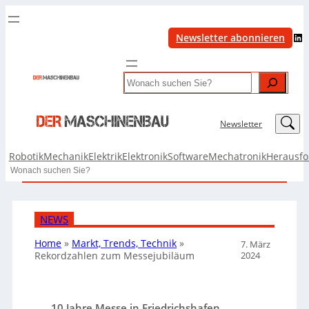
LinkedIn
Newsletter abonnieren
Search
LinkedIn
Newsletter
Robotik
Mechanik
Elektrik
Elektronik
Software
Mechatronik
Herausf
Search
NEWS
Home
»
Markt, Trends, Technik
»
7. März
2024
Rekordzahlen zum Messejubiläum
10 Jahre Messe in Friedrichshafen