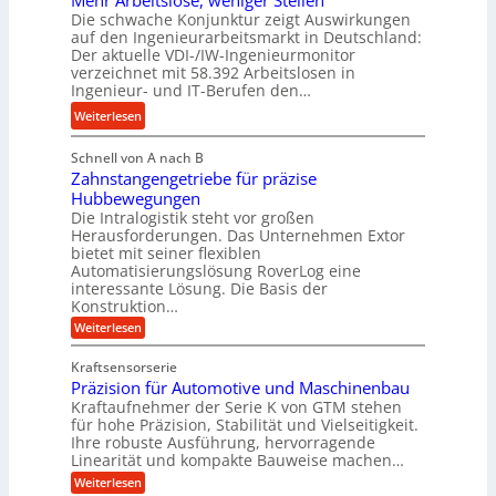
Mehr Arbeitslose, weniger Stellen
o
d
Die schwache Konjunktur zeigt Auswirkungen
d
n
l
auf den Ingenieurarbeitsmarkt in Deutschland:
H
e
a
Der aktuelle VDI-/IW-Ingenieurmonitor
y
s
n
verzeichnet mit 58.392 Arbeitslosen in
d
s
Ingenieur- und IT-Berufen den…
g
r
t
l
:
Weiterlesen
a
e
e
M
u
i
b
Schnell von A nach B
e
l
g
i
Zahnstangengetriebe für präzise
h
i
e
g
Hubbewegungen
r
k
r
Die Intralogistik steht vor großen
e
A
i
t
Herausforderungen. Das Unternehmen Extor
K
r
m
bietet mit seiner flexiblen
U
u
b
Automatisierungslösung RoverLog eine
V
m
g
e
interessante Lösung. Die Basis der
e
s
e
Konstruktion…
i
r
a
l
t
:
Weiterlesen
g
t
g
Z
s
l
a
z
e
Kraftsensorserie
l
h
e
u
w
Präzision für Automotive und Maschinenbau
o
n
i
n
s
Kraftaufnehmer der Serie K von GTM stehen
i
s
c
t
d
für hohe Präzision, Stabilität und Vielseitigkeit.
n
e
a
h
Ihre robuste Ausführung, hervorragende
A
d
n
,
Linearität und kompakte Bauweise machen…
u
g
e
w
:
e
Weiterlesen
f
t
e