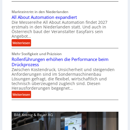
M
l
a
v
Markteintritt in den Niederlanden
s
e
All About Automation expandiert
c
r
Die Messereihe All About Automation findet 2027
h
s
erstmals in den Niederlanden statt. Und auch in
i
o
Österreich baut der Veranstalter Easyfairs sein
n
Angebot…
r
e
g
:
Weiterlesen
n
u
A
b
n
Mehr Steifigkeit und Präzision
l
a
g
Rollenführungen erhöhen die Performance beim
l
u
e
Drückprozess
A
-
Zwischen Kostendruck, Unsicherheit und steigenden
n
b
B
Anforderungen sind im Sondermaschinenbau
t
o
Lösungen gefragt, die flexibel, wirtschaftlich und
e
s
u
technisch überzeugend zugleich sind. Diesen
s
p
t
Herausforderungen begegnet…
t
a
A
:
Weiterlesen
e
n
u
R
l
n
t
o
l
t
o
l
u
s
m
Bild: Koenig & Bauer AG
l
n
i
a
e
g
c
t
n
e
h