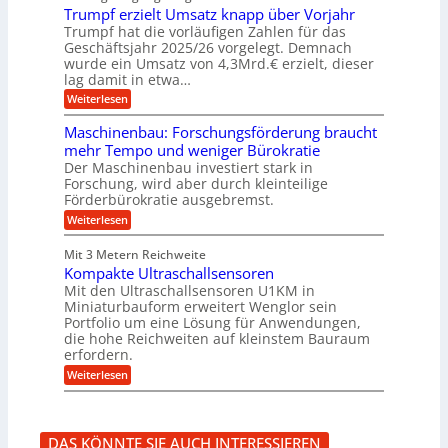
e
r
e
u
Trumpf erzielt Umsatz knapp über Vorjahr
n
t
n
f
b
u
Trumpf hat die vorläufigen Zahlen für das
f
a
n
ü
Geschäftsjahr 2025/26 vorgelegt. Demnach
u
g
h
wurde ein Umsatz von 4,3Mrd.€ erzielt, dieser
s
r
lag damit in etwa…
f
u
:
r
Weiterlesen
n
T
e
g
r
i
e
Maschinenbau: Forschungsförderung braucht
u
e
n
mehr Tempo und weniger Bürokratie
m
s
B
Der Maschinenbau investiert stark in
p
H
S
Forschung, wird aber durch kleinteilige
f
y
C
e
b
Förderbürokratie ausgebremst.
L
r
r
w
:
Weiterlesen
z
i
e
M
i
d
i
a
e
-
Mit 3 Metern Reichweite
t
s
l
K
e
Kompakte Ultraschallsensoren
c
t
u
r
h
Mit den Ultraschallsensoren U1KM in
U
g
e
i
Miniaturbauform erweitert Wenglor sein
m
e
n
n
Portfolio um eine Lösung für Anwendungen,
s
l
t
e
a
l
die hohe Reichweiten auf kleinstem Bauraum
w
n
t
a
erfordern.
i
b
z
g
c
a
:
Weiterlesen
k
e
k
u
K
n
r
e
:
o
a
l
F
m
p
t
o
p
p
DAS KÖNNTE SIE AUCH INTERESSIEREN
r
a
ü