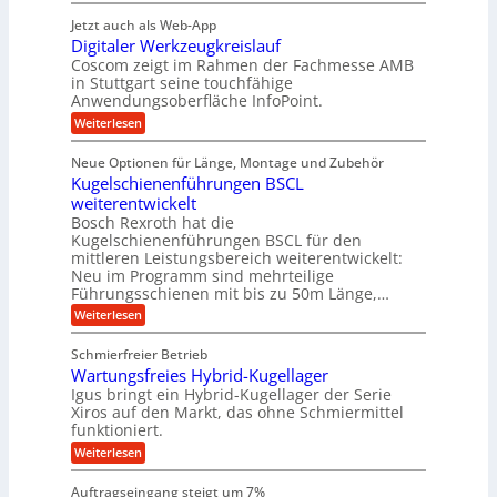
P
n
t
r
r
g
n
Jetzt auch als Web-App
r
ä
e
i
i
Digitaler Werkzeugkreislauf
z
t
a
e
g
i
r
Coscom zeigt im Rahmen der Fachmesse AMB
g
b
s
i
in Stuttgart seine touchfähige
e
s
i
e
e
Anwendungsoberfläche InfoPoint.
r
o
b
e
f
:
Weiterlesen
S
n
e
i
D
f
ü
f
t
i
ü
ü
n
Neue Optionen für Länge, Montage und Zubehör
r
e
g
r
r
g
Kugelschienenführungen BSCL
r
i
A
l
p
a
t
weiterentwickelt
u
r
a
l
a
t
ä
n
Bosch Rexroth hat die
u
e
l
o
z
Kugelschienenführungen BSCL für den
g
e
e
m
i
n
mittleren Leistungsbereich weiterentwickelt:
r
o
s
U
Neu im Programm sind mehrteilige
W
t
e
m
Führungsschienen mit bis zu 50m Länge,…
e
i
H
r
g
v
u
:
Weiterlesen
k
e
b
K
e
z
u
b
u
b
Schmierfreier Betrieb
e
n
e
g
u
u
d
Wartungsfreies Hybrid-Kugellager
w
e
g
M
e
l
Igus bringt ein Hybrid-Kugellager der Serie
n
k
a
g
s
Xiros auf den Markt, das ohne Schmiermittel
g
r
s
u
c
funktioniert.
e
c
e
n
h
i
h
:
g
Weiterlesen
i
n
s
i
W
e
e
l
n
a
n
n
Auftragseingang steigt um 7%
a