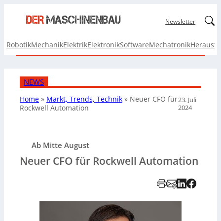
Linked
Newsletter
Robotik
Mechanik
Elektrik
Elektronik
Software
Mechatronik
Herausf
NEWS
Home
»
Markt, Trends, Technik
»
Neuer CFO für
23. Juli
2024
Rockwell Automation
Ab Mitte August
Neuer CFO für Rockwell Automation