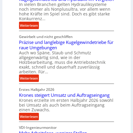
In vielen Branchen gelten Hydrauliksysteme
r
noch immer als Nonplusultra, vor allem wenn
m
hohe Kräfte im Spiel sind. Doch es gibt starke
a
Konkurrenz…
n
:
Weiterlesen
c
K
e
Gewirbelt und nicht geschliffen
u
b
Präzise und langlebige Kugelgewindetriebe für
g
e
raue Umgebungen
e
i
Auch wo Späne, Staub und Schmutz
l
m
allgegenwärtig sind, wie in der
g
Holzbearbeitung, muss die Antriebstechnik
D
e
exakt, schnell und dauerhaft zuverlässig
r
w
arbeiten. Für…
ü
i
:
Weiterlesen
c
n
P
k
d
Erstes Halbjahr 2026
r
p
e
Krones steigert Umsatz und Auftragseingang
ä
r
t
Krones erzielte im ersten Halbjahr 2026 sowohl
z
o
r
bei Umsatz als auch beim Auftragseingang
i
z
einen Zuwachs.
i
s
e
e
:
Weiterlesen
e
s
b
K
u
s
u
VDI-Ingenieurmonitor
r
n
n