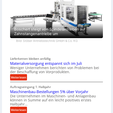
Boschert steigt von Spindelantrieben auf
Zahnstangenantriebe um
Bild: Stöber Antriebstechnik GmbH & Co. KG
Lieferketten bleiben anfällig
Materialversorgung entspannt sich im Juli
Weniger Unternehmen berichten von Problemen bei
der Beschaffung von Vorprodukten.
:
Weiterlesen
M
Auftragseingang 1. Halbjahr
a
Maschinenbau-Bestellungen 5% über Vorjahr
t
Die Unternehmen im Maschinen- und Anlagenbau
e
können in Summe auf ein leicht positives erstes
r
Halbjahr…
i
:
Weiterlesen
a