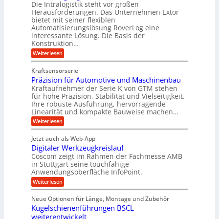
h
i
Die Intralogistik steht vor großen
t
K
e
Herausforderungen. Das Unternehmen Extor
m
U
n
u
bietet mit seiner flexiblen
V
a
m
g
Automatisierungslösung RoverLog eine
u
e
s
e
interessante Lösung. Die Basis der
c
r
a
h
Konstruktion…
l
i
g
t
:
g
Weiterlesen
n
l
Z
z
e
Z
a
e
u
e
Kraftsensorserie
w
h
i
i
n
Präzision für Automotive und Maschinenbau
n
i
t
c
s
Kraftaufnehmer der Serie K von GTM stehen
d
e
n
t
für hohe Präzision, Stabilität und Vielseitigkeit.
h
n
A
d
a
Ihre robuste Ausführung, hervorragende
v
u
n
e
o
Linearität und kompakte Bauweise machen…
g
f
n
t
:
e
Weiterlesen
K
t
r
P
n
I
r
r
g
i
w
Jetzt auch als Web-App
ä
e
a
i
e
Digitaler Werkzeugkreislauf
z
t
c
g
i
b
r
Coscom zeigt im Rahmen der Fachmesse AMB
h
s
i
s
in Stuttgart seine touchfähige
e
t
i
e
Anwendungsoberfläche InfoPoint.
e
i
f
o
b
g
i
:
Weiterlesen
n
e
ü
e
D
f
f
n
r
r
i
ü
ü
Neue Optionen für Länge, Montage und Zubehör
g
a
g
r
r
r
l
Kugelschienenführungen BSCL
i
a
A
p
a
s
t
weiterentwickelt
u
r
n