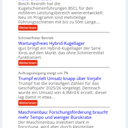
M
u
a
t
ä
Bosch Rexroth hat die
a
g
l
e
o
z
Kugelschienenführungen BSCL für den
s
e
m
i
U
mittleren Leistungsbereich weiterentwickelt:
c
r
o
s
h
Neu im Programm sind mehrteilige
m
W
t
e
i
Führungsschienen mit bis zu 50m Länge,…
e
g
i
H
n
r
v
u
:
Weiterlesen
e
e
k
e
b
K
n
b
z
u
b
u
Schmierfreier Betrieb
e
n
u
e
g
u
d
Wartungsfreies Hybrid-Kugellager
w
e
n
g
M
e
l
Igus bringt ein Hybrid-Kugellager der Serie
g
k
a
g
s
Xiros auf den Markt, das ohne Schmiermittel
r
s
u
e
c
funktioniert.
e
c
n
h
n
i
h
:
g
Weiterlesen
i
s
i
W
e
e
l
n
a
n
n
Auftragseingang steigt um 7%
a
e
r
e
u
Trumpf erzielt Umsatz knapp über Vorjahr
n
t
n
f
b
u
Trumpf hat die vorläufigen Zahlen für das
f
a
n
ü
Geschäftsjahr 2025/26 vorgelegt. Demnach
u
g
h
wurde ein Umsatz von 4,3Mrd.€ erzielt, dieser
s
r
lag damit in etwa…
f
u
:
r
Weiterlesen
n
T
e
g
r
i
e
Maschinenbau: Forschungsförderung braucht
u
e
n
mehr Tempo und weniger Bürokratie
m
s
B
Der Maschinenbau investiert stark in
p
H
S
Forschung, wird aber durch kleinteilige
f
y
C