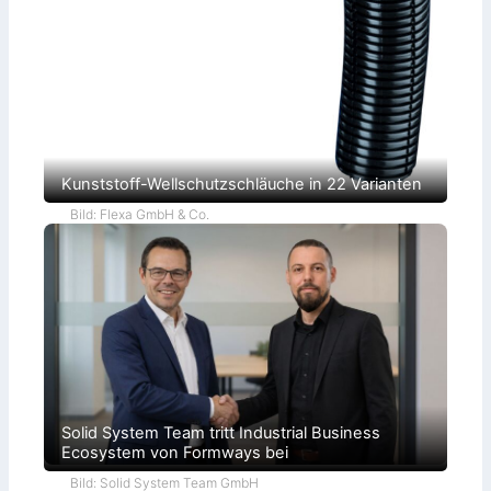
o
k
r
a
t
i
e
Kunststoff-Wellschutzschläuche in 22 Varianten
Bild: Flexa GmbH & Co.
Solid System Team tritt Industrial Business
Ecosystem von Formways bei
Bild: Solid System Team GmbH