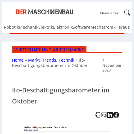
Linked
Newsletter
Robotik
Mechanik
Elektrik
Elektronik
Software
Mechatronik
Herausf
WIRTSCHAFT UND ARBEITSMARKT
Home
»
Markt, Trends, Technik
»
Ifo-
2.
November
Beschäftigungsbarometer im Oktober
2023
Ifo-Beschäftigungsbarometer im
Oktober