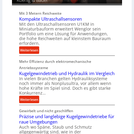
Koenig & Bauer
i
e
Mit 3 Metern Reichweite
P
Kompakte Ultraschallsensoren
r
Mit den Ultraschallsensoren U1KM in
o
Miniaturbauform erweitert Wenglor sein
d
Portfolio um eine Lösung für Anwendungen,
u
die hohe Reichweiten auf kleinstem Bauraum
erfordern.
k
t
:
Weiterlesen
i
K
o
Mehr Effizienz durch elektromechanische
o
n
m
Antriebssysteme
i
p
Kugelgewindetrieb und Hydraulik im Vergleich
n
In vielen Branchen gelten Hydrauliksysteme
a
noch immer als Nonplusultra, vor allem wenn
d
k
hohe Kräfte im Spiel sind. Doch es gibt starke
e
t
Konkurrenz…
n
e
:
Weiterlesen
M
U
K
i
l
Gewirbelt und nicht geschliffen
u
t
t
Präzise und langlebige Kugelgewindetriebe für
g
t
r
raue Umgebungen
e
e
a
Auch wo Späne, Staub und Schmutz
l
l
s
allgegenwärtig sind, wie in der
g