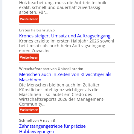
s
c
Holzbearbeitung, muss die Antriebstechnik
e
t
h
exakt, schnell und dauerhaft zuverlässig
w
arbeiten. Für…
a
a
i
n
l
:
Weiterlesen
n
d
l
P
d
s
Erstes Halbjahr 2026
r
e
e
Krones steigert Umsatz und Auftragseingang
ä
t
Krones erzielte im ersten Halbjahr 2026 sowohl
n
z
r
bei Umsatz als auch beim Auftragseingang
s
i
einen Zuwachs.
i
o
s
e
:
Weiterlesen
r
e
b
K
e
u
u
Wirtschaftsreport von United Interim
r
n
n
n
Menschen auch in Zeiten von KI wichtiger als
o
d
d
Maschinen
n
l
Die Menschen bleiben auch im Zeitalter
H
e
a
Künstlicher Intelligenz wichtiger als die
y
s
n
Maschinen – so lautet ein Credo des
d
s
g
Wirtschaftsreports 2026 der Management-
r
t
Community…
l
a
e
:
e
Weiterlesen
u
M
i
b
e
l
g
Schnell von A nach B
i
n
i
e
Zahnstangengetriebe für präzise
s
g
k
c
r
Hubbewegungen
e