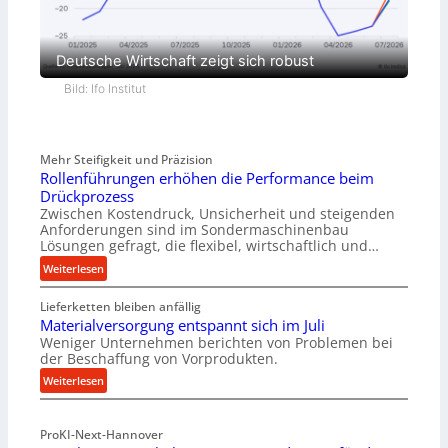
Deutsche Wirtschaft zeigt sich robust
Bild: Ifo Institut
Mehr Steifigkeit und Präzision
Rollenführungen erhöhen die Performance beim
Drückprozess
Zwischen Kostendruck, Unsicherheit und steigenden
Anforderungen sind im Sondermaschinenbau
Lösungen gefragt, die flexibel, wirtschaftlich und…
:
Weiterlesen
R
Lieferketten bleiben anfällig
o
Materialversorgung entspannt sich im Juli
l
Weniger Unternehmen berichten von Problemen bei
l
der Beschaffung von Vorprodukten.
e
:
Weiterlesen
n
M
f
a
ü
ProKI-Next-Hannover
t
h