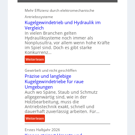
i
e
Mehr Effizienz durch elektromechanische
P
Antriebssysteme
e
Kugelgewindetrieb und Hydraulik im
r
Vergleich
f
In vielen Branchen gelten
o
Hydrauliksysteme noch immer als
r
Nonplusultra, vor allem wenn hohe Kräfte
m
im Spiel sind. Doch es gibt starke
Konkurrenz…
a
n
:
Weiterlesen
c
K
e
Gewirbelt und nicht geschliffen
u
b
Präzise und langlebige
g
e
Kugelgewindetriebe für raue
e
i
Umgebungen
l
Auch wo Späne, Staub und Schmutz
m
g
allgegenwärtig sind, wie in der
D
e
Holzbearbeitung, muss die
r
w
Antriebstechnik exakt, schnell und
ü
i
dauerhaft zuverlässig arbeiten. Für…
c
n
:
Weiterlesen
k
d
P
p
e
Erstes Halbjahr 2026
r
r
t