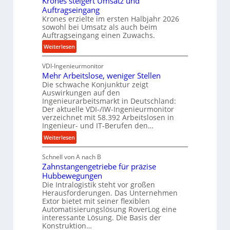
Krones steigert Umsatz und
ä
o
r
Auftragseingang
z
z
i
Krones erzielte im ersten Halbjahr 2026
i
e
sowohl bei Umsatz als auch beim
e
s
Auftragseingang einen Zuwachs.
s
b
e
s
u
:
Weiterlesen
u
n
K
n
d
VDI-Ingenieurmonitor
r
d
Mehr Arbeitslose, weniger Stellen
H
o
l
Die schwache Konjunktur zeigt
y
n
a
Auswirkungen auf den
d
e
n
Ingenieurarbeitsmarkt in Deutschland:
r
s
g
Der aktuelle VDI-/IW-Ingenieurmonitor
a
s
verzeichnet mit 58.392 Arbeitslosen in
l
u
t
Ingenieur- und IT-Berufen den…
e
l
e
:
b
Weiterlesen
i
i
M
i
k
g
Schnell von A nach B
e
g
i
e
Zahnstangengetriebe für präzise
h
e
m
r
Hubbewegungen
r
K
V
t
Die Intralogistik steht vor großen
A
u
Herausforderungen. Das Unternehmen
e
U
r
g
Extor bietet mit seiner flexiblen
r
m
b
e
Automatisierungslösung RoverLog eine
g
s
e
l
interessante Lösung. Die Basis der
l
a
Konstruktion…
i
g