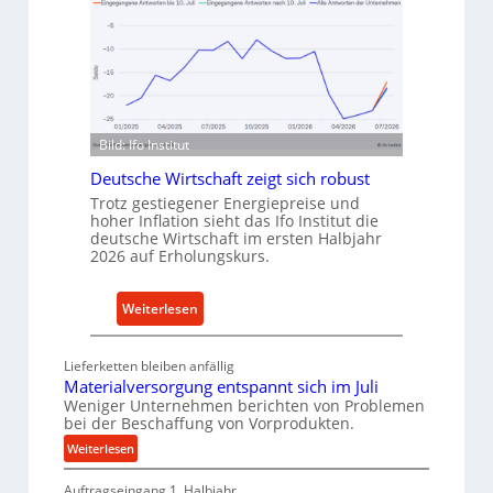
h
v
o
o
d
n
e
I
n
n
f
d
ü
Bild: Ifo Institut
u
r
s
Deutsche Wirtschaft zeigt sich robust
n
t
Trotz gestiegener Energiepreise und
a
hoher Inflation sieht das Ifo Institut die
r
c
deutsche Wirtschaft im ersten Halbjahr
i
2026 auf Erholungskurs.
h
e
h
-
a
:
Weiterlesen
E
l
D
r
t
e
s
Lieferketten bleiben anfällig
i
u
a
Materialversorgung entspannt sich im Juli
g
t
Weniger Unternehmen berichten von Problemen
t
e
bei der Beschaffung von Vorprodukten.
s
z
W
c
:
Weiterlesen
t
e
M
h
e
Auftragseingang 1. Halbjahr
a
r
e