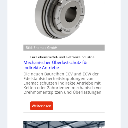
Bild: Enemac GmbH
Für Lebensmittel- und Getränkeindustrie
Mechanischer Überlastschutz für
indirekte Antriebe
Die neuen Baureihen ECV und ECW der
Edelstahlsicherheitskupplungen von
Enemac schützen indirekte Antriebe mit
Ketten oder Zahnriemen mechanisch vor
Drehmomentspitzen und Überlastungen.
:
Weiterlesen
M
e
c