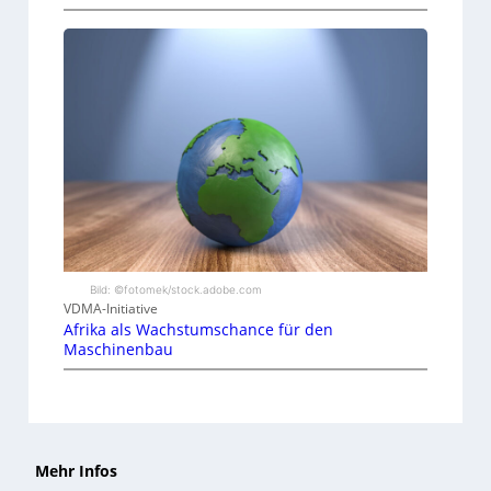
Bild: ©fotomek/stock.adobe.com
VDMA-Initiative
Afrika als Wachstumschance für den
Maschinenbau
Mehr Infos