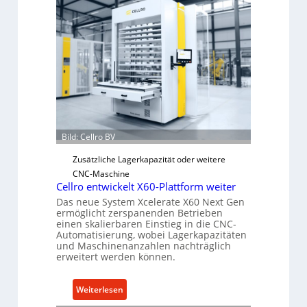
h
a
n
i
s
c
h
e
r
Ü
Bild: Cellro BV
b
Zusätzliche Lagerkapazität oder weitere
e
CNC-Maschine
r
Cellro entwickelt X60-Plattform weiter
l
Das neue System Xcelerate X60 Next Gen
a
ermöglicht zerspanenden Betrieben
s
einen skalierbaren Einstieg in die CNC-
Automatisierung, wobei Lagerkapazitäten
t
und Maschinenanzahlen nachträglich
s
erweitert werden können.
c
h
:
Weiterlesen
u
C
t