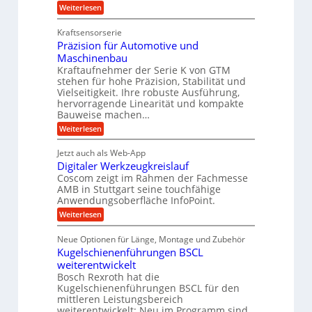
e
t
t
e
:
Weiterlesen
i
z
Z
s
w
a
c
u
Kraftsensorserie
l
i
h
h
n
Präzision für Automotive und
o
n
n
d
s
Maschinenbau
s
d
t
A
Kraftaufnehmer der Serie K von GTM
e
e
a
stehen für hohe Präzision, Stabilität und
u
n
,
t
Vielseitigkeit. Ihre robuste Ausführung,
g
f
w
r
hervorragende Linearität und kompakte
e
t
e
i
Bauweise machen…
n
r
g
n
e
:
Weiterlesen
e
a
P
i
b
t
r
g
g
e
Jetzt auch als Web-App
r
ä
s
i
e
f
Digitaler Werkzeugkreislauf
z
e
e
i
Coscom zeigt im Rahmen der Fachmesse
r
ü
b
s
i
AMB in Stuttgart seine touchfähige
S
r
e
i
Anwendungsoberfläche InfoPoint.
n
f
t
r
o
ü
:
g
Weiterlesen
n
e
a
r
D
f
a
l
u
p
i
ü
Neue Optionen für Länge, Montage und Zubehör
n
r
g
l
e
r
ä
Kugelschienenführungen BSCL
i
g
A
e
U
z
t
weiterentwickelt
u
i
n
m
a
t
Bosch Rexroth hat die
s
l
o
g
Kugelschienenführungen BSCL für den
e
e
m
e
mittleren Leistungsbereich
H
r
o
weiterentwickelt: Neu im Programm sind
u
b
W