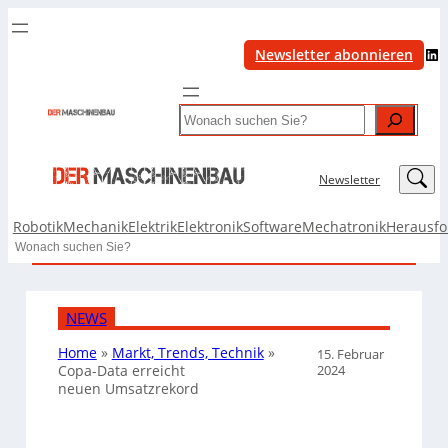
LinkedIn
Newsletter abonnieren
Search
LinkedIn
Newsletter
Robotik
Mechanik
Elektrik
Elektronik
Software
Mechatronik
Herausf
Search
NEWS
Home
»
Markt, Trends, Technik
»
15. Februar
2024
Copa-Data erreicht
neuen Umsatzrekord