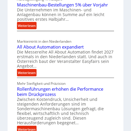
i
Maschinenbau-Bestellungen 5% über Vorjahr
t
k
W
l
Die Unternehmen im Maschinen- und
e
z
i
e
Anlagenbau können in Summe auf ein leicht
r
e
r
positives erstes Halbjahr…
n
i
u
t
:
Weiterlesen
e
a
g
s
M
i
l
b
a
c
v
n
Markteintritt in den Niederlanden
s
a
h
e
All About Automation expandiert
c
u
a
r
Die Messereihe All About Automation findet 2027
h
s
p
f
erstmals in den Niederlanden statt. Und auch in
i
o
Österreich baut der Veranstalter Easyfairs sein
r
t
n
Angebot…
r
o
z
e
g
:
Weiterlesen
z
e
n
u
A
e
i
b
n
Mehr Steifigkeit und Präzision
l
s
g
a
g
Rollenführungen erhöhen die Performance
l
s
t
u
e
beim Drückprozess
A
e
-
s
Zwischen Kostendruck, Unsicherheit und
n
b
B
steigenden Anforderungen sind im
i
t
o
Sondermaschinenbau Lösungen gefragt, die
e
s
c
u
flexibel, wirtschaftlich und technisch
s
p
h
t
überzeugend zugleich sind. Diesen
t
a
Herausforderungen begegnet…
A
r
e
n
u
o
:
Weiterlesen
l