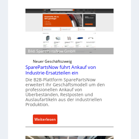
e
z
l
f
l
ü
r
r
o
i
e
n
n
d
t
Bild: SparePartsNow GmbH
i
w
r
Neuer Geschäftszweig
i
e
SparePartsNow führt Ankauf von
c
k
Industrie-Ersatzteilen ein
k
t
Die B2B-Plattform SparePartsNow
e
erweitert ihr Geschäftsmodell um den
e
professionellen Ankauf von
l
A
Überbeständen, Restposten und
t
n
Auslaufartikeln aus der industriellen
X
t
Produktion.
6
r
0
i
:
Weiterlesen
-
e
S
P
b
p
l
e
a