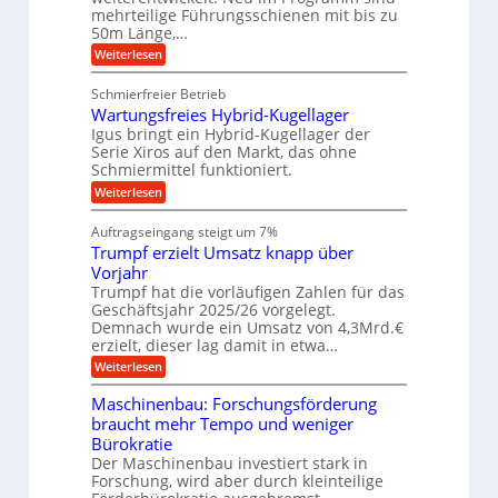
t
b
mehrteilige Führungsschienen mit bis zu
e
i
u
b
r
50m Länge,…
v
n
e
k
e
:
Weiterlesen
w
z
g
u
K
e
e
n
e
u
g
u
Schmierfreier Betrieb
d
g
n
u
g
M
Wartungsfreies Hybrid-Kugellager
e
n
k
a
l
Igus bringt ein Hybrid-Kugellager der
g
r
s
s
Serie Xiros auf den Markt, das ohne
e
e
c
c
n
Schmiermittel funktioniert.
i
h
h
s
i
:
Weiterlesen
i
l
n
W
e
a
e
a
n
Auftragseingang steigt um 7%
u
n
r
e
f
Trumpf erzielt Umsatz knapp über
b
t
n
a
u
Vorjahr
f
u
n
ü
Trumpf hat die vorläufigen Zahlen für das
g
h
Geschäftsjahr 2025/26 vorgelegt.
s
r
Demnach wurde ein Umsatz von 4,3Mrd.€
f
u
erzielt, dieser lag damit in etwa…
r
n
e
g
:
Weiterlesen
i
e
T
e
n
r
Maschinenbau: Forschungsförderung
s
B
u
braucht mehr Tempo und weniger
H
S
m
y
Bürokratie
C
p
b
L
f
Der Maschinenbau investiert stark in
r
w
e
Forschung, wird aber durch kleinteilige
i
e
r