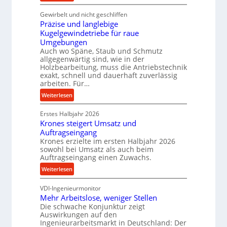
K
r
Gewirbelt und nicht geschliffen
u
m
Präzise und langlebige
g
a
Kugelgewindetriebe für raue
e
n
Umgebungen
l
c
Auch wo Späne, Staub und Schmutz
g
e
allgegenwärtig sind, wie in der
e
b
Holzbearbeitung, muss die Antriebstechnik
w
e
exakt, schnell und dauerhaft zuverlässig
i
arbeiten. Für…
i
n
m
:
Weiterlesen
d
D
P
e
r
Erstes Halbjahr 2026
r
t
ü
Krones steigert Umsatz und
ä
r
Auftragseingang
c
z
i
Krones erzielte im ersten Halbjahr 2026
k
i
sowohl bei Umsatz als auch beim
e
p
s
Auftragseingang einen Zuwachs.
b
r
e
u
:
Weiterlesen
o
u
n
K
z
n
d
VDI-Ingenieurmonitor
r
e
d
Mehr Arbeitslose, weniger Stellen
H
o
s
l
Die schwache Konjunktur zeigt
y
n
s
a
Auswirkungen auf den
d
e
n
Ingenieurarbeitsmarkt in Deutschland: Der
r
s