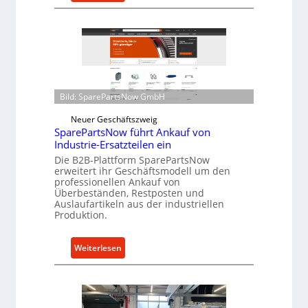
C
c
e
h
l
u
l
t
r
z
o
f
e
ü
Bild: SparePartsNow GmbH
n
r
Neuer Geschäftszweig
t
i
SparePartsNow führt Ankauf von
w
n
Industrie-Ersatzteilen ein
i
d
Die B2B-Plattform SparePartsNow
c
i
erweitert ihr Geschäftsmodell um den
k
r
professionellen Ankauf von
Überbeständen, Restposten und
e
e
Auslaufartikeln aus der industriellen
l
k
Produktion.
t
t
X
e
:
Weiterlesen
6
A
S
0
n
p
-
t
a
P
r
r