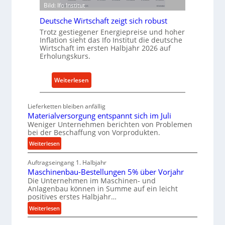
o
n
Bild: Ifo Institut
n
f
Deutsche Wirtschaft zeigt sich robust
I
ü
Trotz gestiegener Energiepreise und hoher
n
r
Inflation sieht das Ifo Institut die deutsche
d
n
Wirtschaft im ersten Halbjahr 2026 auf
Erholungskurs.
u
a
s
c
t
h
:
Weiterlesen
r
h
D
i
a
e
Lieferketten bleiben anfällig
e
l
u
Materialversorgung entspannt sich im Juli
-
t
t
Weniger Unternehmen berichten von Problemen
E
i
bei der Beschaffung von Vorprodukten.
s
r
g
c
:
Weiterlesen
s
e
M
h
Auftragseingang 1. Halbjahr
a
a
W
e
Maschinenbau-Bestellungen 5% über Vorjahr
t
t
e
W
Die Unternehmen im Maschinen- und
e
z
r
i
Anlagenbau können in Summe auf ein leicht
r
t
k
r
positives erstes Halbjahr…
i
e
z
t
:
Weiterlesen
a
i
e
s
M
l