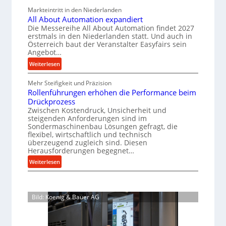
l
u
a
c
v
Markteintritt in den Niederlanden
s
e
g
h
e
All About Automation expandiert
c
n
b
a
r
Die Messereihe All About Automation findet 2027
h
e
s
a
f
erstmals in den Niederlanden statt. Und auch in
i
o
i
Österreich baut der Veranstalter Easyfairs sein
u
t
n
Angebot…
r
n
p
z
e
g
:
Weiterlesen
r
e
n
u
A
o
i
b
n
Mehr Steifigkeit und Präzision
l
z
g
a
g
Rollenführungen erhöhen die Performance beim
l
e
t
u
e
Drückprozess
A
s
-
s
Zwischen Kostendruck, Unsicherheit und
n
b
B
steigenden Anforderungen sind im
s
i
t
o
Sondermaschinenbau Lösungen gefragt, die
e
e
s
c
u
flexibel, wirtschaftlich und technisch
s
p
h
t
überzeugend zugleich sind. Diesen
t
a
Herausforderungen begegnet…
A
r
e
n
u
o
:
Weiterlesen
l
n
t
R
b
l
t
o
o
u
u
s
m
l
s
n
i
Bild: Koenig & Bauer AG
a
l
g
t
c
t
e
e
h
i
n
n
i