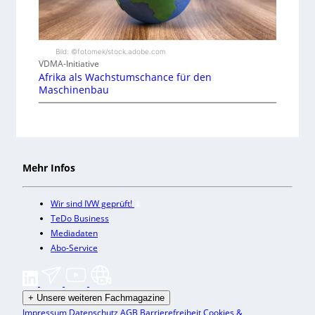
Bild: ©fotomek/stock.adobe.com
VDMA-Initiative
Afrika als Wachstumschance für den
Maschinenbau
Mehr Infos
Wir sind IVW geprüft!
TeDo Business
Mediadaten
Abo-Service
+
Unsere weiteren Fachmagazine
Impressum
Datenschutz
AGB
Barrierefreiheit
Cookies &