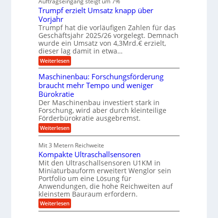
Auftragseingang steigt um 7%
u
n
r
e
f
Trumpf erzielt Umsatz knapp über
b
t
n
a
u
Vorjahr
f
u
n
ü
Trumpf hat die vorläufigen Zahlen für das
g
h
Geschäftsjahr 2025/26 vorgelegt. Demnach
s
r
wurde ein Umsatz von 4,3Mrd.€ erzielt,
f
u
dieser lag damit in etwa…
r
n
e
g
:
Weiterlesen
i
e
T
e
n
r
Maschinenbau: Forschungsförderung
s
B
u
braucht mehr Tempo und weniger
H
S
m
y
Bürokratie
C
p
b
L
f
Der Maschinenbau investiert stark in
r
w
e
Forschung, wird aber durch kleinteilige
i
e
r
Förderbürokratie ausgebremst.
d
i
z
-
:
t
Weiterlesen
i
K
M
e
e
u
a
r
l
Mit 3 Metern Reichweite
g
s
e
t
Kompakte Ultraschallsensoren
e
c
n
U
l
h
Mit den Ultraschallsensoren U1KM in
t
m
l
i
w
s
Miniaturbauform erweitert Wenglor sein
a
n
i
a
Portfolio um eine Lösung für
g
e
c
t
Anwendungen, die hohe Reichweiten auf
e
n
k
z
kleinstem Bauraum erfordern.
r
b
e
k
a
l
:
n
Weiterlesen
u
t
K
a
:
o
p