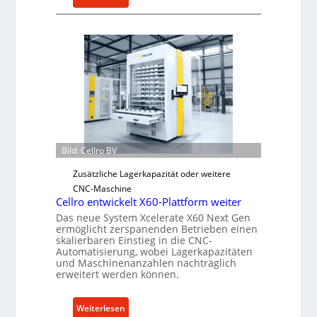
M
e
c
h
a
n
i
s
c
h
Bild: Cellro BV
e
Zusätzliche Lagerkapazität oder weitere
r
CNC-Maschine
Ü
Cellro entwickelt X60-Plattform weiter
b
Das neue System Xcelerate X60 Next Gen
e
ermöglicht zerspanenden Betrieben einen
r
skalierbaren Einstieg in die CNC-
l
Automatisierung, wobei Lagerkapazitäten
und Maschinenanzahlen nachträglich
a
erweitert werden können.
s
t
:
Weiterlesen
s