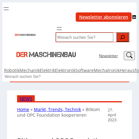
LinkedIn
Newsletter abonnieren
Search
LinkedIn
Newsletter
Robotik
Mechanik
Elektrik
Elektronik
Software
Mechatronik
Herausf
Search
NEWS
Home
»
Markt, Trends, Technik
»
Bitkom
27.
April
und OPC Foundation kooperieren
2023