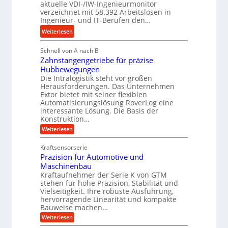
g
aktuelle VDI-/IW-Ingenieurmonitor
a
s
verzeichnet mit 58.392 Arbeitslosen in
l
u
t
Ingenieur- und IT-Berufen den…
e
l
e
:
b
Weiterlesen
i
i
M
i
k
g
Schnell von A nach B
e
g
i
e
Zahnstangengetriebe für präzise
h
e
m
r
Hubbewegungen
r
K
V
t
Die Intralogistik steht vor großen
A
u
Herausforderungen. Das Unternehmen
e
U
r
g
Extor bietet mit seiner flexiblen
r
m
b
e
Automatisierungslösung RoverLog eine
g
s
e
l
interessante Lösung. Die Basis der
l
a
Konstruktion…
i
g
e
t
t
e
:
Weiterlesen
i
z
Z
s
w
a
c
u
Kraftsensorserie
l
i
h
h
n
Präzision für Automotive und
o
n
n
d
s
Maschinenbau
s
d
t
A
Kraftaufnehmer der Serie K von GTM
e
e
a
stehen für hohe Präzision, Stabilität und
u
n
,
t
Vielseitigkeit. Ihre robuste Ausführung,
g
f
w
r
hervorragende Linearität und kompakte
e
t
e
i
Bauweise machen…
n
r
g
n
e
:
Weiterlesen
e
a
P
i
b