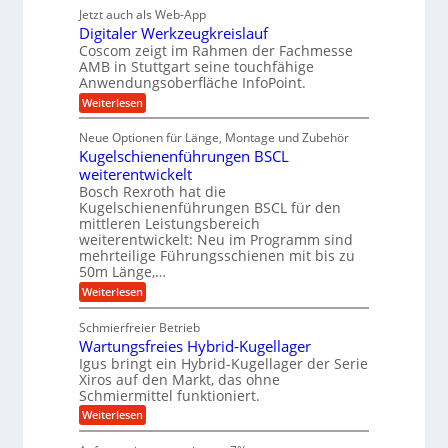
t
r
g
g
e
Jetzt auch als Web-App
r
ä
s
i
e
f
Digitaler Werkzeugkreislauf
z
e
e
i
Coscom zeigt im Rahmen der Fachmesse
r
ü
b
s
i
AMB in Stuttgart seine touchfähige
S
r
e
i
Anwendungsoberfläche InfoPoint.
n
f
t
r
o
ü
:
g
Weiterlesen
n
e
a
r
D
f
a
l
u
p
i
ü
Neue Optionen für Länge, Montage und Zubehör
n
r
g
l
e
r
ä
Kugelschienenführungen BSCL
i
g
A
e
U
z
t
weiterentwickelt
u
i
n
m
a
t
Bosch Rexroth hat die
s
l
o
g
Kugelschienenführungen BSCL für den
e
e
m
e
mittleren Leistungsbereich
H
r
o
weiterentwickelt: Neu im Programm sind
u
b
W
t
b
mehrteilige Führungsschienen mit bis zu
e
i
u
b
r
50m Länge,…
v
n
e
k
e
:
Weiterlesen
w
z
g
u
K
e
e
n
e
u
g
u
Schmierfreier Betrieb
d
g
n
u
g
M
Wartungsfreies Hybrid-Kugellager
e
n
k
a
l
Igus bringt ein Hybrid-Kugellager der Serie
g
r
s
s
Xiros auf den Markt, das ohne
e
e
c
c
n
Schmiermittel funktioniert.
i
h
h
s
i
:
Weiterlesen
i
l
n
W
e
a
e
a
n