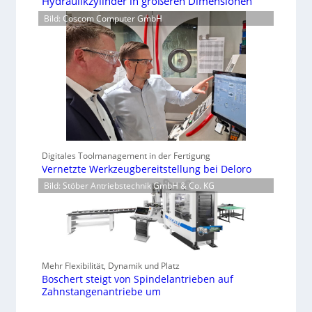
Hydraulikzylinder in größeren Dimensionen
Bild: Coscom Computer GmbH
Digitales Toolmanagement in der Fertigung
Vernetzte Werkzeugbereitstellung bei Deloro
Bild: Stöber Antriebstechnik GmbH & Co. KG
Mehr Flexibilität, Dynamik und Platz
Boschert steigt von Spindelantrieben auf
Zahnstangenantriebe um