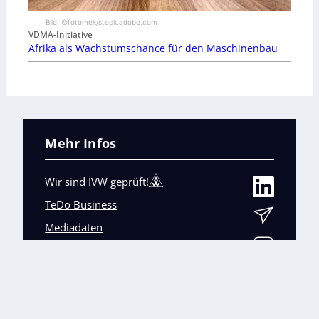
Bild: ©fotomek/stock.adobe.com
VDMA-Initiative
Afrika als Wachstumschance für den Maschinenbau
Mehr Infos
Wir sind IVW geprüft!
TeDo Business
Mediadaten
Abo-Service
Unsere weiteren Fachmagazine
+