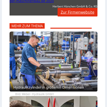
der-maschinenbau.de 2020
Herbert Hänchen GmbH & Co. KG
Zur Firmenwebsite
MEHR ZUM THEMA
Hydraulikzylinder in größeren Dimensionen
Bild: Weber- Hydraulik GmbH