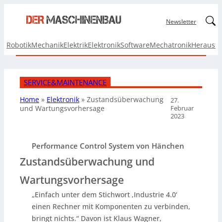
Linked
Newsletter
Robotik
Mechanik
Elektrik
Elektronik
Software
Mechatronik
Herausf
SERVICE&MAINTENANCE
Home
»
Elektronik
»
Zustandsüberwachung
27.
Februar
und Wartungsvorhersage
2023
Performance Control System von Hänchen
Zustandsüberwachung und
Wartungsvorhersage
„Einfach unter dem Stichwort ‚Industrie 4.0‘
einen Rechner mit Komponenten zu verbinden,
bringt nichts.“ Davon ist Klaus Wagner,