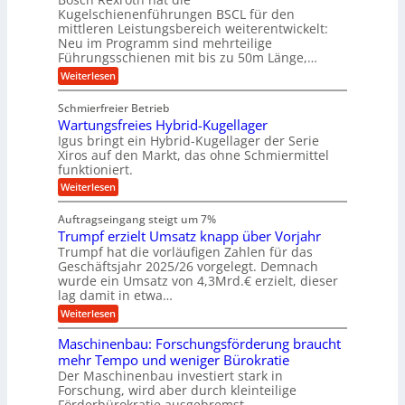
u
e
l
o
z
Kugelschienenführungen BSCL für den
g
e
e
m
i
n
mittleren Leistungsbereich weiterentwickelt:
r
o
s
U
Neu im Programm sind mehrteilige
W
t
e
m
Führungsschienen mit bis zu 50m Länge,…
e
i
H
r
g
v
u
:
Weiterlesen
k
e
b
K
e
z
u
b
u
b
Schmierfreier Betrieb
e
n
e
g
u
u
d
Wartungsfreies Hybrid-Kugellager
w
e
g
M
e
l
Igus bringt ein Hybrid-Kugellager der Serie
n
k
a
g
s
Xiros auf den Markt, das ohne Schmiermittel
g
r
s
u
c
funktioniert.
e
c
e
n
h
i
h
:
g
Weiterlesen
i
n
s
i
W
e
e
l
n
a
n
n
Auftragseingang steigt um 7%
a
e
r
e
u
Trumpf erzielt Umsatz knapp über Vorjahr
n
t
n
f
b
u
Trumpf hat die vorläufigen Zahlen für das
f
a
n
ü
Geschäftsjahr 2025/26 vorgelegt. Demnach
u
g
h
wurde ein Umsatz von 4,3Mrd.€ erzielt, dieser
s
r
lag damit in etwa…
f
u
:
r
Weiterlesen
n
T
e
g
r
i
e
Maschinenbau: Forschungsförderung braucht
u
e
n
mehr Tempo und weniger Bürokratie
m
s
B
Der Maschinenbau investiert stark in
p
H
S
Forschung, wird aber durch kleinteilige
f
y
C
e
b
Förderbürokratie ausgebremst.
L