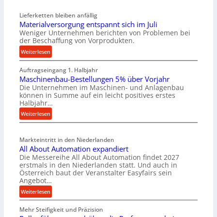
Lieferketten bleiben anfällig
Materialversorgung entspannt sich im Juli
Weniger Unternehmen berichten von Problemen bei
der Beschaffung von Vorprodukten.
:
Weiterlesen
M
Auftragseingang 1. Halbjahr
a
Maschinenbau-Bestellungen 5% über Vorjahr
t
Die Unternehmen im Maschinen- und Anlagenbau
e
können in Summe auf ein leicht positives erstes
r
Halbjahr…
i
:
Weiterlesen
a
M
l
a
v
Markteintritt in den Niederlanden
s
e
All About Automation expandiert
c
r
Die Messereihe All About Automation findet 2027
h
s
erstmals in den Niederlanden statt. Und auch in
i
o
Österreich baut der Veranstalter Easyfairs sein
n
Angebot…
r
e
g
:
Weiterlesen
n
u
A
b
n
Mehr Steifigkeit und Präzision
l
a
g