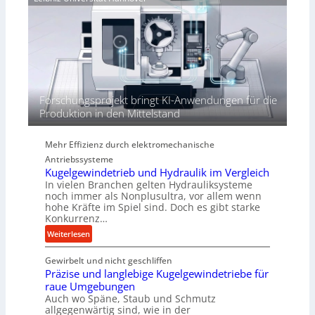
j
r
h
a
t
ö
h
h
r
e
n
d
i
Forschungsprojekt bringt KI-Anwendungen für die
e
Produktion in den Mittelstand
P
e
Mehr Effizienz durch elektromechanische
r
Antriebssysteme
f
Kugelgewindetrieb und Hydraulik im Vergleich
o
In vielen Branchen gelten Hydrauliksysteme
r
noch immer als Nonplusultra, vor allem wenn
m
hohe Kräfte im Spiel sind. Doch es gibt starke
a
Konkurrenz…
n
:
Weiterlesen
c
K
e
Gewirbelt und nicht geschliffen
u
b
Präzise und langlebige Kugelgewindetriebe für
g
e
raue Umgebungen
e
i
Auch wo Späne, Staub und Schmutz
l
m
allgegenwärtig sind, wie in der
g