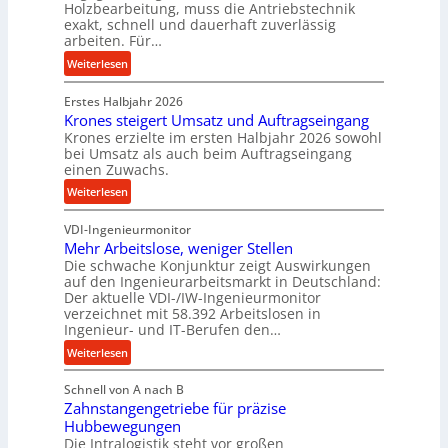
Holzbearbeitung, muss die Antriebstechnik
D
e
exakt, schnell und dauerhaft zuverlässig
r
w
arbeiten. Für…
ü
i
:
Weiterlesen
c
n
P
k
d
Erstes Halbjahr 2026
r
p
e
Krones steigert Umsatz und Auftragseingang
ä
r
t
Krones erzielte im ersten Halbjahr 2026 sowohl
z
o
r
bei Umsatz als auch beim Auftragseingang
i
z
einen Zuwachs.
i
s
e
e
:
Weiterlesen
e
s
b
K
u
s
u
VDI-Ingenieurmonitor
r
n
n
Mehr Arbeitslose, weniger Stellen
o
d
Die schwache Konjunktur zeigt Auswirkungen
d
n
l
auf den Ingenieurarbeitsmarkt in Deutschland:
H
e
a
Der aktuelle VDI-/IW-Ingenieurmonitor
y
s
n
verzeichnet mit 58.392 Arbeitslosen in
d
s
Ingenieur- und IT-Berufen den…
g
r
t
l
:
Weiterlesen
a
e
e
M
u
i
b
Schnell von A nach B
e
l
g
i
Zahnstangengetriebe für präzise
h
i
e
g
Hubbewegungen
r
k
r
Die Intralogistik steht vor großen
e
A