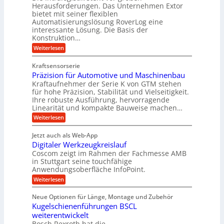
i
t
Herausforderungen. Das Unternehmen Extor
K
r
m
bietet mit seiner flexiblen
U
u
b
Automatisierungslösung RoverLog eine
V
m
g
e
interessante Lösung. Die Basis der
e
s
e
Konstruktion…
i
r
a
l
t
:
Weiterlesen
g
t
g
Z
s
l
a
z
e
Kraftsensorserie
l
h
e
u
w
Präzision für Automotive und Maschinenbau
o
n
i
n
s
Kraftaufnehmer der Serie K von GTM stehen
i
s
c
t
d
für hohe Präzision, Stabilität und Vielseitigkeit.
n
e
a
h
Ihre robuste Ausführung, hervorragende
A
d
n
,
Linearität und kompakte Bauweise machen…
u
g
e
w
:
e
Weiterlesen
f
t
e
P
n
t
r
r
g
n
Jetzt auch als Web-App
r
ä
e
i
i
Digitaler Werkzeugkreislauf
z
t
a
e
g
i
r
Coscom zeigt im Rahmen der Fachmesse AMB
g
b
s
i
in Stuttgart seine touchfähige
e
s
i
e
e
Anwendungsoberfläche InfoPoint.
r
o
b
e
f
:
Weiterlesen
S
n
e
i
D
f
ü
f
t
i
ü
ü
n
Neue Optionen für Länge, Montage und Zubehör
r
e
g
r
r
g
Kugelschienenführungen BSCL
r
i
A
l
p
a
t
weiterentwickelt
u
r
a
l
a
t
ä
n
Bosch Rexroth hat die