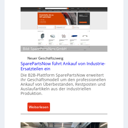
z
e
f
l
ü
l
r
r
i
o
n
e
d
n
i
t
r
Bild: SparePartsNow GmbH
w
e
i
Neuer Geschäftszweig
k
SparePartsNow führt Ankauf von Industrie-
c
t
Ersatzteilen ein
k
e
Die B2B-Plattform SparePartsNow erweitert
e
A
ihr Geschäftsmodell um den professionellen
l
Ankauf von Überbeständen, Restposten und
n
t
Auslaufartikeln aus der industriellen
t
Produktion.
X
r
6
i
0
:
Weiterlesen
e
-
S
b
P
p
e
l
a