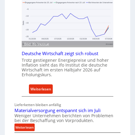
v
h
o
o
n
d
I
e
n
n
d
f
u
ü
Bild: Ifo Institut
s
r
t
Deutsche Wirtschaft zeigt sich robust
n
r
Trotz gestiegener Energiepreise und hoher
a
i
Inflation sieht das Ifo Institut die deutsche
c
Wirtschaft im ersten Halbjahr 2026 auf
e
h
Erholungskurs.
-
h
E
a
:
Weiterlesen
r
l
D
s
t
e
a
i
Lieferketten bleiben anfällig
u
t
Materialversorgung entspannt sich im Juli
g
t
z
Weniger Unternehmen berichten von Problemen
e
bei der Beschaffung von Vorprodukten.
s
t
W
c
:
e
Weiterlesen
e
M
h
i