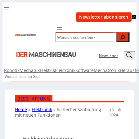
LinkedIn
Newsletter abonnieren
Search
LinkedIn
Newsletter
Robotik
Mechanik
Elektrik
Elektronik
Software
Mechatronik
Herausf
Search
BESCHAFFUNG
Home
»
Elektronik
»
Sicherheitszuhaltung
15. Juli
2024
mit neuen Funktionen
Für kleine Schutztüren