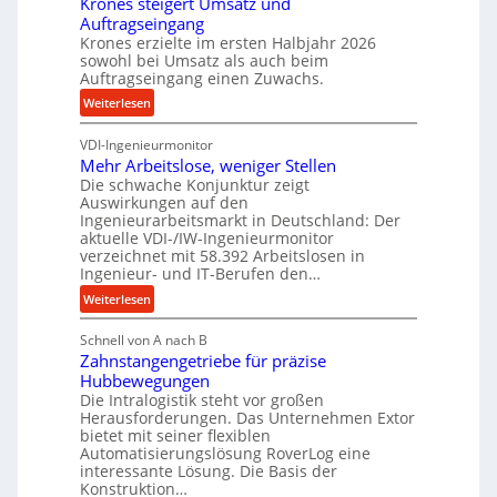
Krones steigert Umsatz und
ä
r
t
Auftragseingang
z
o
r
Krones erzielte im ersten Halbjahr 2026
i
z
i
sowohl bei Umsatz als auch beim
s
e
Auftragseingang einen Zuwachs.
e
e
s
b
:
Weiterlesen
u
s
u
K
n
n
VDI-Ingenieurmonitor
r
d
d
Mehr Arbeitslose, weniger Stellen
o
l
Die schwache Konjunktur zeigt
H
n
a
Auswirkungen auf den
y
e
n
Ingenieurarbeitsmarkt in Deutschland: Der
d
s
g
aktuelle VDI-/IW-Ingenieurmonitor
r
s
verzeichnet mit 58.392 Arbeitslosen in
l
a
t
Ingenieur- und IT-Berufen den…
e
u
e
:
b
Weiterlesen
l
i
M
i
i
g
Schnell von A nach B
e
g
k
e
Zahnstangengetriebe für präzise
h
e
i
r
Hubbewegungen
r
K
m
t
Die Intralogistik steht vor großen
A
u
Herausforderungen. Das Unternehmen Extor
V
U
r
g
bietet mit seiner flexiblen
e
m
b
e
Automatisierungslösung RoverLog eine
r
s
e
l
interessante Lösung. Die Basis der
g
a
Konstruktion…
i
g