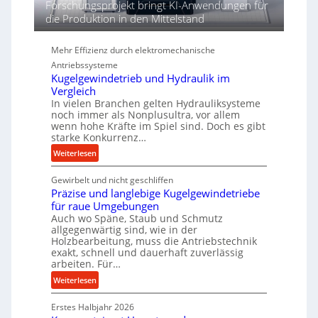
Forschungsprojekt bringt KI-Anwendungen für
i
die Produktion in den Mittelstand
e
P
Mehr Effizienz durch elektromechanische
e
Antriebssysteme
r
Kugelgewindetrieb und Hydraulik im
f
Vergleich
o
In vielen Branchen gelten Hydrauliksysteme
r
noch immer als Nonplusultra, vor allem
m
wenn hohe Kräfte im Spiel sind. Doch es gibt
a
starke Konkurrenz…
n
:
Weiterlesen
c
K
e
Gewirbelt und nicht geschliffen
u
b
Präzise und langlebige Kugelgewindetriebe
g
e
für raue Umgebungen
e
i
Auch wo Späne, Staub und Schmutz
l
m
allgegenwärtig sind, wie in der
g
Holzbearbeitung, muss die Antriebstechnik
D
e
exakt, schnell und dauerhaft zuverlässig
r
w
arbeiten. Für…
ü
i
:
Weiterlesen
c
n
P
k
d
Erstes Halbjahr 2026
r
p
e