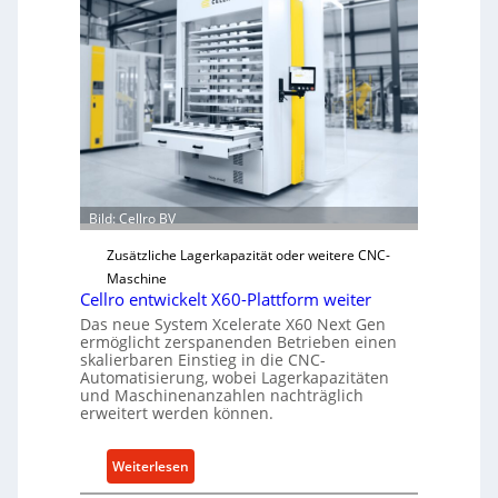
a
n
i
s
c
h
e
r
Ü
Bild: Cellro BV
b
e
Zusätzliche Lagerkapazität oder weitere CNC-
r
Maschine
l
Cellro entwickelt X60-Plattform weiter
a
Das neue System Xcelerate X60 Next Gen
s
ermöglicht zerspanenden Betrieben einen
skalierbaren Einstieg in die CNC-
t
Automatisierung, wobei Lagerkapazitäten
s
und Maschinenanzahlen nachträglich
c
erweitert werden können.
h
u
:
Weiterlesen
t
C