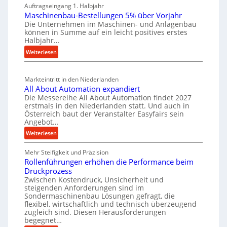
r
Auftragseingang 1. Halbjahr
a
e
l
k
Maschinenbau-Bestellungen 5% über Vorjahr
t
W
e
z
Die Unternehmen im Maschinen- und Anlagenbau
e
i
n
können in Summe auf ein leicht positives erstes
e
r
r
Halbjahr…
e
u
i
t
i
:
Weiterlesen
a
g
s
n
M
l
b
a
c
v
a
Markteintritt in den Niederlanden
s
h
e
u
All About Automation expandiert
c
a
r
Die Messereihe All About Automation findet 2027
p
h
s
f
erstmals in den Niederlanden statt. Und auch in
r
i
o
Österreich baut der Veranstalter Easyfairs sein
t
o
n
Angebot…
r
z
e
z
g
:
Weiterlesen
e
n
e
u
A
i
b
s
n
Mehr Steifigkeit und Präzision
l
g
a
g
s
Rollenführungen erhöhen die Performance beim
l
t
u
e
Drückprozess
e
A
-
s
Zwischen Kostendruck, Unsicherheit und
n
b
B
steigenden Anforderungen sind im
i
t
o
Sondermaschinenbau Lösungen gefragt, die
e
s
c
u
flexibel, wirtschaftlich und technisch überzeugend
s
p
h
t
zugleich sind. Diesen Herausforderungen
t
a
begegnet…
A
r
e