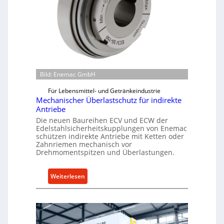
Bild: Enemac GmbH
Für Lebensmittel- und Getränkeindustrie
Mechanischer Überlastschutz für indirekte
Antriebe
Die neuen Baureihen ECV und ECW der
Edelstahlsicherheitskupplungen von Enemac
schützen indirekte Antriebe mit Ketten oder
Zahnriemen mechanisch vor
Drehmomentspitzen und Überlastungen.
:
Weiterlesen
M
e
c
h