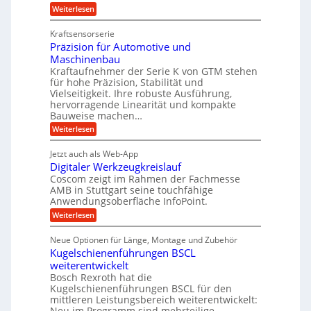
l
t
t
e
:
Weiterlesen
e
z
Z
s
w
a
i
u
Kraftsensorserie
l
i
h
c
n
Präzision für Automotive und
o
n
n
h
d
s
Maschinenbau
s
d
t
A
Kraftaufnehmer der Serie K von GTM stehen
e
e
a
für hohe Präzision, Stabilität und
u
n
,
t
Vielseitigkeit. Ihre robuste Ausführung,
g
f
w
r
hervorragende Linearität und kompakte
e
t
e
i
Bauweise machen…
n
r
g
n
e
:
Weiterlesen
e
a
P
i
b
t
r
g
g
e
Jetzt auch als Web-App
r
ä
s
i
e
f
Digitaler Werkzeugkreislauf
z
e
e
i
Coscom zeigt im Rahmen der Fachmesse
r
ü
b
s
i
AMB in Stuttgart seine touchfähige
S
r
e
i
Anwendungsoberfläche InfoPoint.
n
f
t
r
o
ü
:
g
Weiterlesen
n
e
a
r
D
f
a
l
u
p
i
ü
Neue Optionen für Länge, Montage und Zubehör
n
r
g
l
e
r
ä
Kugelschienenführungen BSCL
i
g
A
e
U
z
t
weiterentwickelt
u
i
n
m
a
t
Bosch Rexroth hat die
s
l
o
g
Kugelschienenführungen BSCL für den
e
e
m
e
mittleren Leistungsbereich weiterentwickelt:
H
r
o
Neu im Programm sind mehrteilige
u
b