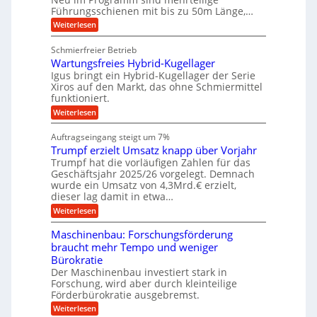
W
t
b
Führungsschienen mit bis zu 50m Länge,…
e
i
u
b
r
v
:
Weiterlesen
n
e
k
e
K
w
z
g
u
u
e
Schmierfreier Betrieb
e
n
e
g
g
u
d
Wartungsfreies Hybrid-Kugellager
e
n
u
g
M
l
Igus bringt ein Hybrid-Kugellager der Serie
n
k
a
s
Xiros auf den Markt, das ohne Schmiermittel
g
r
s
c
funktioniert.
e
e
c
h
n
i
h
:
Weiterlesen
i
s
i
W
e
l
n
a
n
Auftragseingang steigt um 7%
a
e
r
e
u
Trumpf erzielt Umsatz knapp über Vorjahr
n
t
n
f
b
u
Trumpf hat die vorläufigen Zahlen für das
f
a
n
ü
Geschäftsjahr 2025/26 vorgelegt. Demnach
u
g
h
wurde ein Umsatz von 4,3Mrd.€ erzielt,
s
r
dieser lag damit in etwa…
f
u
:
r
Weiterlesen
n
T
e
g
r
i
e
Maschinenbau: Forschungsförderung
u
e
n
braucht mehr Tempo und weniger
m
s
B
Bürokratie
p
H
S
f
y
Der Maschinenbau investiert stark in
C
e
b
L
Forschung, wird aber durch kleinteilige
r
r
w
Förderbürokratie ausgebremst.
z
i
e
:
Weiterlesen
i
d
i