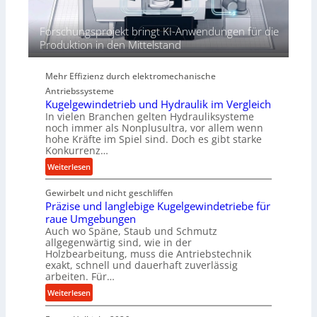
d
i
Forschungsprojekt bringt KI-Anwendungen für die
e
Produktion in den Mittelstand
P
e
Mehr Effizienz durch elektromechanische
r
Antriebssysteme
f
Kugelgewindetrieb und Hydraulik im Vergleich
o
In vielen Branchen gelten Hydrauliksysteme
r
noch immer als Nonplusultra, vor allem wenn
m
hohe Kräfte im Spiel sind. Doch es gibt starke
a
Konkurrenz…
n
:
Weiterlesen
c
K
e
Gewirbelt und nicht geschliffen
u
b
Präzise und langlebige Kugelgewindetriebe für
g
e
raue Umgebungen
e
i
Auch wo Späne, Staub und Schmutz
l
m
allgegenwärtig sind, wie in der
g
Holzbearbeitung, muss die Antriebstechnik
D
e
exakt, schnell und dauerhaft zuverlässig
r
w
arbeiten. Für…
ü
i
:
Weiterlesen
c
n
P
k
d