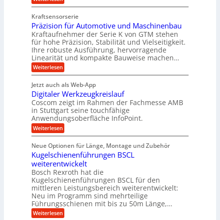
g
t
g
Z
s
l
a
z
e
Kraftsensorserie
l
h
e
u
w
Präzision für Automotive und Maschinenbau
o
n
i
n
s
Kraftaufnehmer der Serie K von GTM stehen
i
s
c
t
d
für hohe Präzision, Stabilität und Vielseitigkeit.
n
e
a
h
Ihre robuste Ausführung, hervorragende
A
d
n
,
Linearität und kompakte Bauweise machen…
u
g
e
w
:
e
Weiterlesen
f
t
e
P
n
t
r
r
g
n
Jetzt auch als Web-App
r
ä
e
i
i
Digitaler Werkzeugkreislauf
z
t
a
e
g
i
r
Coscom zeigt im Rahmen der Fachmesse AMB
g
b
s
i
in Stuttgart seine touchfähige
e
s
i
e
e
Anwendungsoberfläche InfoPoint.
r
o
b
e
f
:
Weiterlesen
S
n
e
i
D
f
ü
f
t
i
ü
ü
n
Neue Optionen für Länge, Montage und Zubehör
r
e
g
r
r
g
Kugelschienenführungen BSCL
r
i
A
l
p
a
t
weiterentwickelt
u
r
a
l
a
t
ä
n
Bosch Rexroth hat die
u
e
l
o
z
Kugelschienenführungen BSCL für den
g
e
e
m
i
n
mittleren Leistungsbereich weiterentwickelt:
r
o
s
U
Neu im Programm sind mehrteilige
W
t
e
m
Führungsschienen mit bis zu 50m Länge,…
e
i
H
r
g
v
u
:
Weiterlesen
k
e
b
K
e