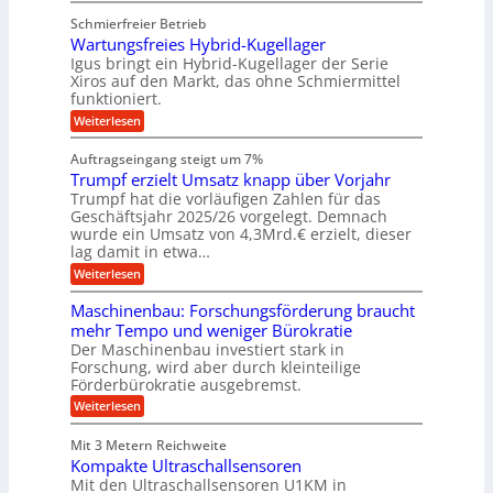
z
u
b
u
b
Schmierfreier Betrieb
e
n
e
g
u
u
d
Wartungsfreies Hybrid-Kugellager
w
e
g
M
e
l
Igus bringt ein Hybrid-Kugellager der Serie
n
k
a
g
s
Xiros auf den Markt, das ohne Schmiermittel
g
r
s
u
c
funktioniert.
e
c
e
n
h
i
h
:
g
Weiterlesen
i
n
s
i
W
e
e
l
n
a
n
n
Auftragseingang steigt um 7%
a
e
r
e
u
Trumpf erzielt Umsatz knapp über Vorjahr
n
t
n
f
b
u
Trumpf hat die vorläufigen Zahlen für das
f
a
n
ü
Geschäftsjahr 2025/26 vorgelegt. Demnach
u
g
h
wurde ein Umsatz von 4,3Mrd.€ erzielt, dieser
s
r
lag damit in etwa…
f
u
:
r
Weiterlesen
n
T
e
g
r
i
e
Maschinenbau: Forschungsförderung braucht
u
e
n
mehr Tempo und weniger Bürokratie
m
s
B
Der Maschinenbau investiert stark in
p
H
S
Forschung, wird aber durch kleinteilige
f
y
C
e
b
Förderbürokratie ausgebremst.
L
r
r
w
:
Weiterlesen
z
i
e
M
i
d
i
a
e
-
Mit 3 Metern Reichweite
t
s
l
K
e
Kompakte Ultraschallsensoren
c
t
u
r
h
Mit den Ultraschallsensoren U1KM in
U
g
e