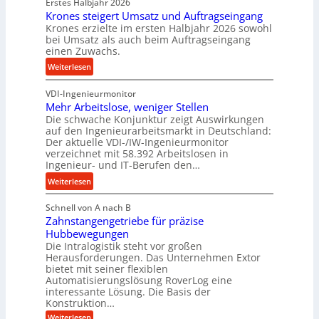
Erstes Halbjahr 2026
r
p
e
Krones steigert Umsatz und Auftragseingang
ä
r
t
Krones erzielte im ersten Halbjahr 2026 sowohl
z
o
r
bei Umsatz als auch beim Auftragseingang
i
z
einen Zuwachs.
i
s
e
e
:
Weiterlesen
e
s
b
K
u
s
u
VDI-Ingenieurmonitor
r
n
n
Mehr Arbeitslose, weniger Stellen
o
d
Die schwache Konjunktur zeigt Auswirkungen
d
n
l
auf den Ingenieurarbeitsmarkt in Deutschland:
H
e
a
Der aktuelle VDI-/IW-Ingenieurmonitor
y
s
n
verzeichnet mit 58.392 Arbeitslosen in
d
s
Ingenieur- und IT-Berufen den…
g
r
t
l
:
Weiterlesen
a
e
e
M
u
i
b
Schnell von A nach B
e
l
g
i
Zahnstangengetriebe für präzise
h
i
e
g
Hubbewegungen
r
k
r
Die Intralogistik steht vor großen
e
A
i
t
Herausforderungen. Das Unternehmen Extor
K
r
m
bietet mit seiner flexiblen
U
u
b
Automatisierungslösung RoverLog eine
V
m
g
e
interessante Lösung. Die Basis der
e
s
e
Konstruktion…
i
r
a
l
t
:
Weiterlesen