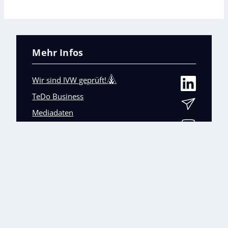
Mehr Infos
Wir sind IVW geprüft!
TeDo Business
Mediadaten
Abo-Service
Unsere weiteren Fachmagazine
+
Impressum
Datenschutz
AGB
Barrierefreiheit