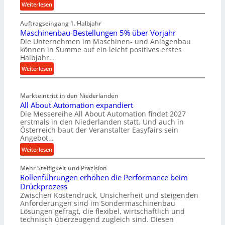
:
Weiterlesen
M
Auftragseingang 1. Halbjahr
a
Maschinenbau-Bestellungen 5% über Vorjahr
t
Die Unternehmen im Maschinen- und Anlagenbau
e
können in Summe auf ein leicht positives erstes
r
Halbjahr…
i
:
Weiterlesen
a
M
l
a
v
Markteintritt in den Niederlanden
s
e
All About Automation expandiert
c
r
Die Messereihe All About Automation findet 2027
h
s
erstmals in den Niederlanden statt. Und auch in
i
o
Österreich baut der Veranstalter Easyfairs sein
n
Angebot…
r
e
g
:
Weiterlesen
n
u
A
b
n
Mehr Steifigkeit und Präzision
l
a
g
Rollenführungen erhöhen die Performance beim
l
u
e
Drückprozess
A
-
Zwischen Kostendruck, Unsicherheit und steigenden
n
b
B
Anforderungen sind im Sondermaschinenbau
t
o
Lösungen gefragt, die flexibel, wirtschaftlich und
e
s
u
technisch überzeugend zugleich sind. Diesen
s
p