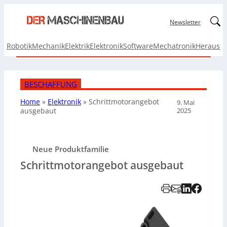
Linked
Newsletter
Robotik
Mechanik
Elektrik
Elektronik
Software
Mechatronik
Herausf
BESCHAFFUNG
Home
»
Elektronik
»
Schrittmotorangebot
9. Mai
2025
ausgebaut
Neue Produktfamilie
Schrittmotorangebot ausgebaut