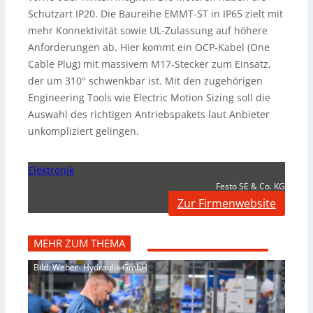
Schutzart IP20. Die Baureihe EMMT-ST in IP65 zielt mit
mehr Konnektivität sowie UL-Zulassung auf höhere
Anforderungen ab. Hier kommt ein OCP-Kabel (One
Cable Plug) mit massivem M17-Stecker zum Einsatz,
der um 310° schwenkbar ist. Mit den zugehörigen
Engineering Tools wie Electric Motion Sizing soll die
Auswahl des richtigen Antriebspakets laut Anbieter
unkompliziert gelingen.
Elektronik
Festo SE & Co. KG
Zur Firmenwebsite
MEHR ZUM THEMA
Bild: Weber- Hydraulik GmbH