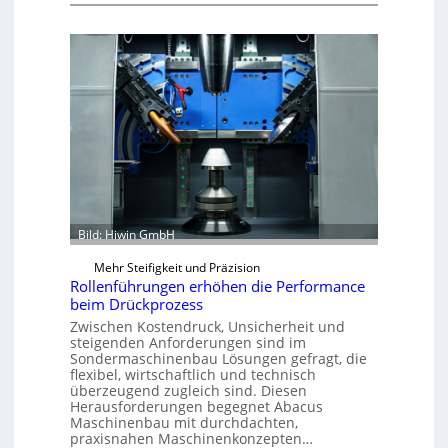
A
e
g
l
n
t
l
i
K
A
g
I
b
&
-
o
B
A
u
a
n
t
u
w
A
e
e
u
r
n
t
d
o
Bild: Hiwin GmbH
u
m
Mehr Steifigkeit und Präzision
n
a
Rollenführungen erhöhen die Performance
g
t
beim Drückprozess
e
i
Zwischen Kostendruck, Unsicherheit und
n
o
steigenden Anforderungen sind im
f
n
Sondermaschinenbau Lösungen gefragt, die
flexibel, wirtschaftlich und technisch
ü
e
überzeugend zugleich sind. Diesen
r
x
Herausforderungen begegnet Abacus
d
p
Maschinenbau mit durchdachten,
i
praxisnahen Maschinenkonzepten…
a