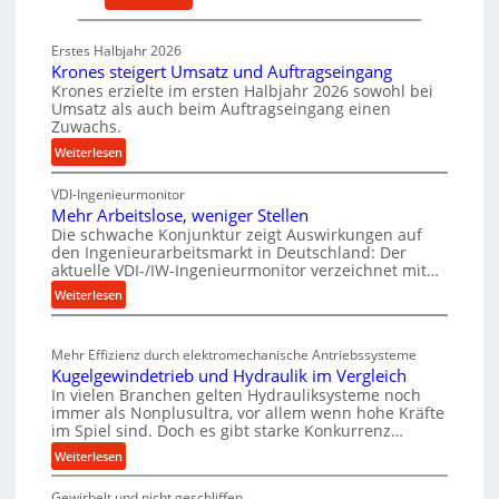
l
h
M
s
e
a
t
Erstes Halbjahr 2026
n
t
Krones steigert Umsatz und Auftragseingang
a
d
e
Krones erzielte im ersten Halbjahr 2026 sowohl bei
n
i
Umsatz als auch beim Auftragseingang einen
r
d
Zuwachs.
e
i
P
:
Weiterlesen
a
K
e
l
VDI-Ingenieurmonitor
r
r
v
Mehr Arbeitslose, weniger Stellen
o
f
e
Die schwache Konjunktur zeigt Auswirkungen auf
n
o
r
den Ingenieurarbeitsmarkt in Deutschland: Der
e
r
aktuelle VDI-/IW-Ingenieurmonitor verzeichnet mit…
s
s
m
:
Weiterlesen
o
s
a
M
r
t
e
n
e
g
Mehr Effizienz durch elektromechanische Antriebssysteme
h
c
i
u
Kugelgewindetrieb und Hydraulik im Vergleich
r
g
e
n
In vielen Branchen gelten Hydrauliksysteme noch
A
e
b
immer als Nonplusultra, vor allem wenn hohe Kräfte
g
r
r
im Spiel sind. Doch es gibt starke Konkurrenz…
e
e
b
t
i
:
Weiterlesen
n
e
U
K
m
t
i
m
Gewirbelt und nicht geschliffen
u