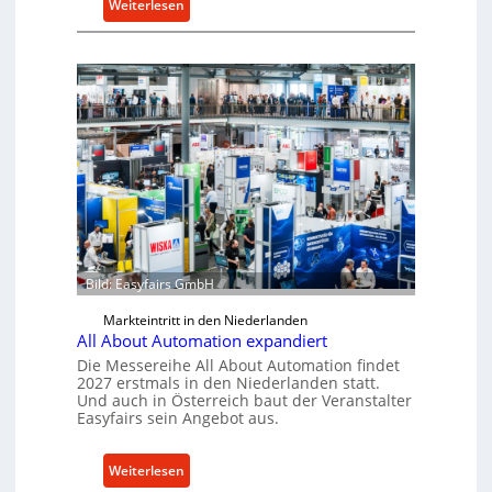
r
:
Weiterlesen
R
F
a
o
p
r
i
s
d
c
a
h
-
u
M
n
a
g
s
s
c
p
h
r
Bild: Easyfairs GmbH
i
o
Markteintritt in den Niederlanden
n
j
All About Automation expandiert
e
e
Die Messereihe All About Automation findet
n
k
2027 erstmals in den Niederlanden statt.
v
t
Und auch in Österreich baut der Veranstalter
Easyfairs sein Angebot aus.
o
b
n
r
K
i
:
Weiterlesen
o
n