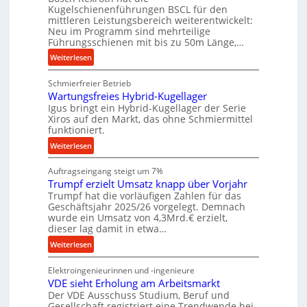
r
Kugelschienenführungen BSCL für den
a
r
mittleren Leistungsbereich weiterentwickelt:
l
Neu im Programm sind mehrteilige
a
e
Führungsschienen mit bis zu 50m Länge,…
u
r
e
:
Weiterlesen
W
U
K
e
m
Schmierfreier Betrieb
u
r
Wartungsfreies Hybrid-Kugellager
g
g
k
Igus bringt ein Hybrid-Kugellager der Serie
e
e
z
Xiros auf den Markt, das ohne Schmiermittel
b
l
funktioniert.
e
u
s
u
:
Weiterlesen
n
c
g
W
g
h
k
Auftragseingang steigt um 7%
a
e
i
r
Trumpf erzielt Umsatz knapp über Vorjahr
r
n
e
Trumpf hat die vorläufigen Zahlen für das
e
t
n
Geschäftsjahr 2025/26 vorgelegt. Demnach
i
u
e
wurde ein Umsatz von 4,3Mrd.€ erzielt,
s
n
n
dieser lag damit in etwa…
l
g
f
:
Weiterlesen
a
s
ü
T
u
f
h
Elektroingenieurinnen und -ingenieure
r
f
r
r
VDE sieht Erholung am Arbeitsmarkt
u
e
u
Der VDE Ausschuss Studium, Beruf und
m
i
n
Gesellschaft registriert eine Trendwende bei