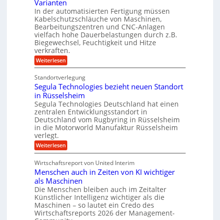
d
Varianten
k
V
m
S
In der automatisierten Fertigung müssen
t
s
o
y
Kabelschutzschläuche von Maschinen,
c
s
r
Bearbeitungszentren und CNC-Anlagen
h
t
j
a
vielfach hohe Dauerbelastungen durch z.B.
e
n
Biegewechsel, Feuchtigkeit und Hitze
m
a
c
T
verkraften.
h
e
e
:
Weiterlesen
f
r
a
K
ü
m
u
r
t
Standortverlegung
n
d
r
Segula Technologies bezieht neuen Standort
s
e
i
t
in Rüsselsheim
n
t
s
M
Segula Technologies Deutschland hat einen
t
t
a
I
zentralen Entwicklungsstandort in
o
s
n
Deutschland vom Rugbyring in Rüsselsheim
f
c
d
in die Motorworld Manufaktur Rüsselsheim
f
h
u
verlegt.
-
i
s
W
n
:
Weiterlesen
t
e
e
S
r
l
n
e
i
Wirtschaftsreport von United Interim
l
b
g
a
s
Menschen auch in Zeiten von KI wichtiger
a
u
l
c
u
l
B
als Maschinen
h
a
u
Die Menschen bleiben auch im Zeitalter
u
T
s
Künstlicher Intelligenz wichtiger als die
t
e
i
z
Maschinen – so lautet ein Credo des
c
n
s
Wirtschaftsreports 2026 der Management-
h
e
c