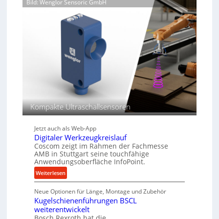
Bild: Wenglor Sensoric GmbH
u
i
l
g
i
e
k
K
i
u
m
g
V
e
e
l
r
g
g
e
l
w
e
Kompakte Ultraschallsensoren
i
i
n
c
Jetzt auch als Web-App
d
h
Digitaler Werkzeugkreislauf
e
Coscom zeigt im Rahmen der Fachmesse
t
AMB in Stuttgart seine touchfähige
r
Anwendungsoberfläche InfoPoint.
i
:
Weiterlesen
e
D
b
Neue Optionen für Länge, Montage und Zubehör
i
e
Kugelschienenführungen BSCL
g
f
weiterentwickelt
i
ü
Bosch Rexroth hat die
t