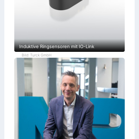
u
Induktive Ringsensoren mit IO-Link
Bild: Turck GmbH