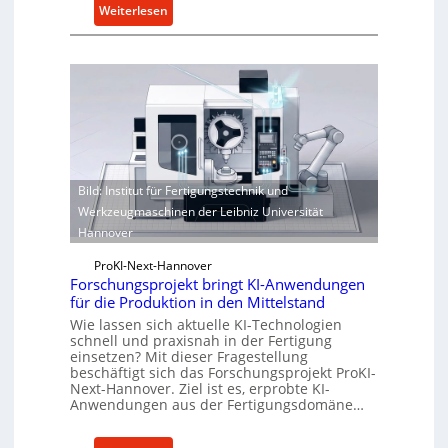
:
Weiterlesen
V
e
r
n
e
t
z
t
Bild: Institut für Fertigungstechnik und
e
Werkzeugmaschinen der Leibniz Universität
S
Hannover
t
e
ProKI-Next-Hannover
u
Forschungsprojekt bringt KI-Anwendungen
für die Produktion in den Mittelstand
e
Wie lassen sich aktuelle KI-Technologien
r
schnell und praxisnah in der Fertigung
u
einsetzen? Mit dieser Fragestellung
n
beschäftigt sich das Forschungsprojekt ProKI-
g
Next-Hannover. Ziel ist es, erprobte KI-
Anwendungen aus der Fertigungsdomäne…
f
ü