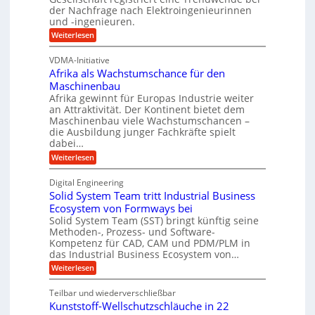
p
e
der Nachfrage nach Elektroingenieurinnen
g
f
und -ingenieuren.
s
e
e
H
:
Weiterlesen
n
r
V
y
B
D
z
VDMA-Initiative
b
S
E
i
Afrika als Wachstumschance für den
s
r
C
e
i
Maschinenbau
i
L
e
l
Afrika gewinnt für Europas Industrie weiter
d
h
w
an Attraktivität. Der Kontinent bietet dem
t
t
-
e
Maschinenbau viele Wachstumschancen –
U
E
K
die Ausbildung junger Fachkräfte spielt
i
r
m
u
dabei…
h
t
s
o
g
:
Weiterlesen
e
a
l
A
e
r
u
t
f
l
Digital Engineering
n
e
r
z
g
Solid System Team tritt Industrial Business
l
i
n
a
k
k
Ecosystem von Formways bei
a
t
m
a
n
Solid System Team (SST) bringt künftig seine
g
A
w
a
a
Methoden-, Prozess- und Software-
r
e
l
i
b
Kompetenz für CAD, CAM und PDM/PLM in
p
s
r
c
e
das Industrial Business Ecosystem von…
W
p
i
k
a
:
Weiterlesen
ü
t
c
S
e
s
b
h
o
m
l
Teilbar und wiederverschließbar
s
e
l
a
t
t
Kunststoff-Wellschutzschläuche in 22
i
r
r
u