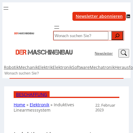
LinkedIn
Newsletter abonnieren
Search
LinkedIn
Newsletter
Robotik
Mechanik
Elektrik
Elektronik
Software
Mechatronik
Herausf
Search
BESCHAFFUNG
Home
»
Elektronik
»
Induktives
22. Februar
2023
Linearmesssystem