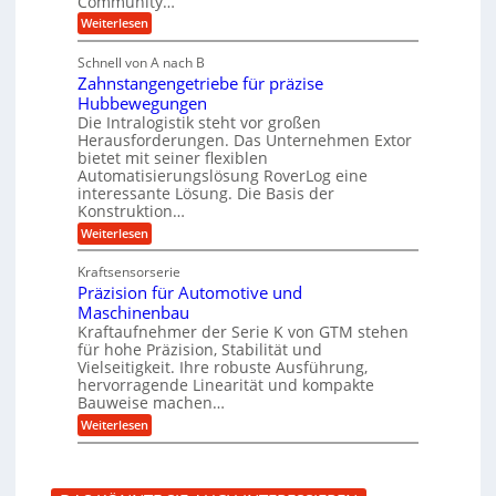
Community…
n
s
h
o
s
:
Weiterlesen
l
l
E
M
ä
o
c
e
u
Schnell von A nach B
g
o
n
c
i
s
Zahnstangengetriebe für präzise
s
h
e
y
c
Hubbewegungen
e
s
s
h
i
Die Intralogistik steht vor großen
b
t
e
n
Herausforderungen. Das Unternehmen Extor
e
e
n
2
z
bietet mit seiner flexiblen
m
a
2
i
v
Automatisierungslösung RoverLog eine
u
V
e
o
interessante Lösung. Die Basis der
c
a
h
n
h
Konstruktion…
r
t
F
i
i
:
Weiterlesen
n
o
n
a
Z
e
r
Z
n
a
u
m
e
Kraftsensorserie
t
h
e
w
i
e
Präzision für Automotive und
n
n
a
t
n
s
S
Maschinenbau
y
e
t
t
s
Kraftaufnehmer der Serie K von GTM stehen
n
a
a
b
v
für hohe Präzision, Stabilität und
n
n
e
o
Vielseitigkeit. Ihre robuste Ausführung,
g
d
i
n
hervorragende Linearität und kompakte
e
o
K
Bauweise machen…
n
r
I
g
t
:
Weiterlesen
w
e
i
P
i
t
n
r
c
r
R
ä
h
i
ü
z
t
e