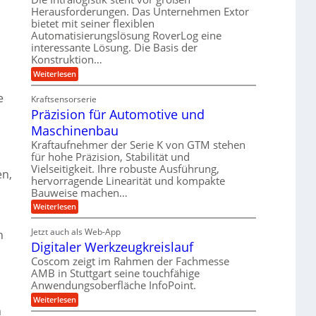
e
r
m
Herausforderungen. Das Unternehmen Extor
l
l
b
bietet mit seiner flexiblen
s
e
g
Automatisierungslösung RoverLog eine
e
a
i
e
interessante Lösung. Die Basis der
i
t
c
w
Konstruktion…
t
z
h
i
:
Weiterlesen
s
u
Z
n
l
n
a
e
d
Kraftsensorserie
o
h
d
Präzision für Automotive und
e
n
s
A
s
t
Maschinenbau
e
u
t
r
,
a
Kraftaufnehmer der Serie K von GTM stehen
f
i
n
w
für hohe Präzision, Stabilität und
t
g
e
Vielseitigkeit. Ihre robuste Ausführung,
e
r
en,
e
b
hervorragende Linearität und kompakte
n
n
a
Bauweise machen…
e
g
i
g
e
f
:
Weiterlesen
g
s
t
P
ü
r
e
e
r
i
Jetzt auch als Web-App
r
n
r
ä
i
e
Digitaler Werkzeugkreislauf
r
z
S
n
b
i
a
Coscom zeigt im Rahmen der Fachmesse
e
t
g
s
f
AMB in Stuttgart seine touchfähige
u
i
e
a
ü
Anwendungsoberfläche InfoPoint.
o
e
l
r
n
n
:
U
Weiterlesen
p
l
g
f
m
D
r
m
ü
e