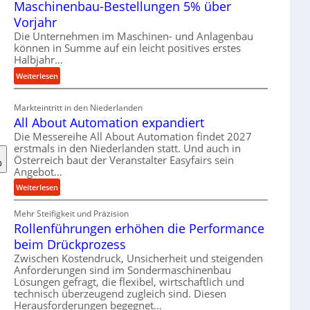
Maschinenbau-Bestellungen 5% über
t
e
Vorjahr
r
Die Unternehmen im Maschinen- und Anlagenbau
i
können in Summe auf ein leicht positives erstes
a
Halbjahr…
l
:
Weiterlesen
v
M
e
a
Markteintritt in den Niederlanden
r
s
All About Automation expandiert
s
c
Die Messereihe All About Automation findet 2027
o
h
erstmals in den Niederlanden statt. Und auch in
r
i
Österreich baut der Veranstalter Easyfairs sein
g
n
Angebot…
u
e
:
Weiterlesen
n
n
A
g
b
Mehr Steifigkeit und Präzision
l
e
a
Rollenführungen erhöhen die Performance
l
n
u
A
t
beim Drückprozess
-
b
s
Zwischen Kostendruck, Unsicherheit und steigenden
B
o
p
Anforderungen sind im Sondermaschinenbau
e
u
Lösungen gefragt, die flexibel, wirtschaftlich und
a
s
technisch überzeugend zugleich sind. Diesen
t
n
t
Herausforderungen begegnet…
A
n