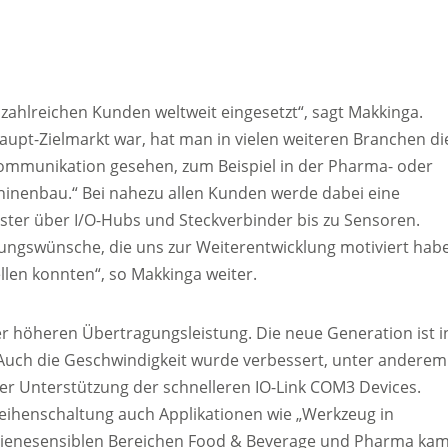
 zahlreichen Kunden weltweit eingesetzt“, sagt Makkinga.
aupt-Zielmarkt war, hat man in vielen weiteren Branchen di
ommunikation gesehen, zum Beispiel in der Pharma- oder
inenbau.“ Bei nahezu allen Kunden werde dabei eine
ster über I/O-Hubs und Steckverbinder bis zu Sensoren.
ungswünsche, die uns zur Weiterentwicklung motiviert hab
llen konnten“, so Makkinga weiter.
 höheren Übertragungsleistung. Die neue Generation ist i
 Auch die Geschwindigkeit wurde verbessert, unter anderem
er Unterstützung der schnelleren IO-Link COM3 Devices.
ihenschaltung auch Applikationen wie „Werkzeug in
ygienesensiblen Bereichen Food & Beverage und Pharma ka