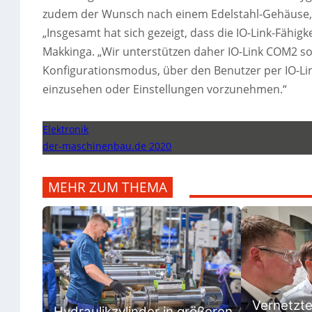
zudem der Wunsch nach einem Edelstahl-Gehäuse, d
„Insgesamt hat sich gezeigt, dass die IO-Link-Fähig
Makkinga. „Wir unterstützen daher IO-Link COM2 s
Konfigurationsmodus, über den Benutzer per IO-Li
einzusehen oder Einstellungen vorzunehmen.“
Elektronik
der-maschinenbau.de 2020
MEHR ZUM THEMA
Vernetzt
Hydraulikzylinder in größeren