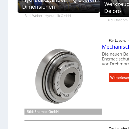
Werkzeugb
Dimensionen
Deloro
Bild: Weber- Hydraulik GmbH
Bild: Cosco
Für Lebensmi
Mechanisch
Die neuen Ba
Enemac schüt
vor Drehmome
Weiterlese
Bild: Enemac GmbH
Zusätzliche