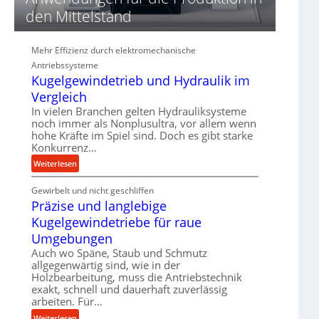
d
den Mittelstand
i
e
P
Mehr Effizienz durch elektromechanische
e
Antriebssysteme
r
Kugelgewindetrieb und Hydraulik im
f
Vergleich
o
In vielen Branchen gelten Hydrauliksysteme
r
noch immer als Nonplusultra, vor allem wenn
m
hohe Kräfte im Spiel sind. Doch es gibt starke
a
Konkurrenz…
n
:
Weiterlesen
c
K
e
Gewirbelt und nicht geschliffen
u
b
Präzise und langlebige
g
e
e
Kugelgewindetriebe für raue
i
l
m
Umgebungen
g
D
Auch wo Späne, Staub und Schmutz
e
r
allgegenwärtig sind, wie in der
w
ü
Holzbearbeitung, muss die Antriebstechnik
i
c
exakt, schnell und dauerhaft zuverlässig
n
arbeiten. Für…
k
d
p
:
Weiterlesen