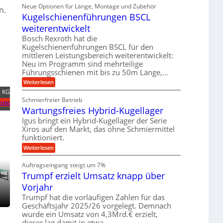
i
ä
Neue Optionen für Länge, Montage und Zubehör
r
g
n.
g
n
z
A
Kugelschienenführungen BSCL
i
e
i
u
t
s
b
weiterentwickelt
t
a
e
o
u
l
Bosch Rexroth hat die
H
m
e
n
u
Kugelschienenführungen BSCL für den
o
r
b
mittleren Leistungsbereich weiterentwickelt:
g
t
W
b
i
Neu im Programm sind mehrteilige
e
e
e
v
Führungsschienen mit bis zu 50m Länge,…
r
w
n
e
k
e
:
Weiterlesen
u
z
g
K
n
. KG
e
u
u
d
u
Schmierfreier Betrieb
n
site
g
M
g
g
Wartungsfreies Hybrid-Kugellager
e
a
k
e
l
s
Igus bringt ein Hybrid-Kugellager der Serie
r
n
s
c
e
Xiros auf den Markt, das ohne Schmiermittel
c
h
i
funktioniert.
h
i
s
i
n
:
Weiterlesen
l
e
e
W
a
n
n
a
u
Auftragseingang steigt um 7%
e
b
r
f
n
a
Trumpf erzielt Umsatz knapp über
t
f
u
u
Vorjahr
ü
n
h
g
Trumpf hat die vorläufigen Zahlen für das
r
s
Geschäftsjahr 2025/26 vorgelegt. Demnach
u
f
wurde ein Umsatz von 4,3Mrd.€ erzielt,
n
r
g
dieser lag damit in etwa…