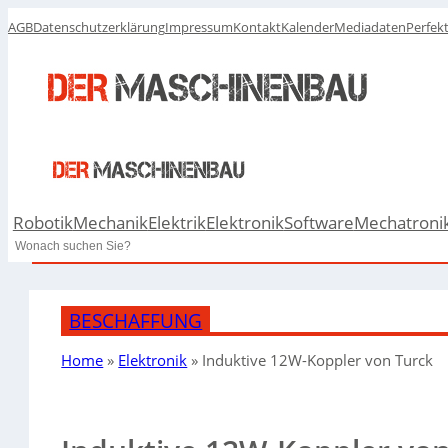
AGB
Datenschutzerklärung
Impressum
Kontakt
Kalender
Mediadaten
Perfek
Robotik
Mechanik
Elektrik
Elektronik
Software
Mechatroni
Search
BESCHAFFUNG
Home
»
Elektronik
»
Induktive 12W-Koppler von Turck