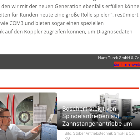
en wir mit der neuen Generation ebenfalls erfüllen könne
keiten für Kunden heute eine große Rolle spielen“, resümiert
owie COM3 und bieten sogar einen speziellen
nk auf den Koppler zugreifen können, um Diagnosedaten
Hans Turck GmbH & Co
Zur Firmenweb
Boschert steigt von
Spindelantrieben auf
Zahnstangenantriebe um
Bild: Stöber Antriebstechnik GmbH & Co.
e
KG