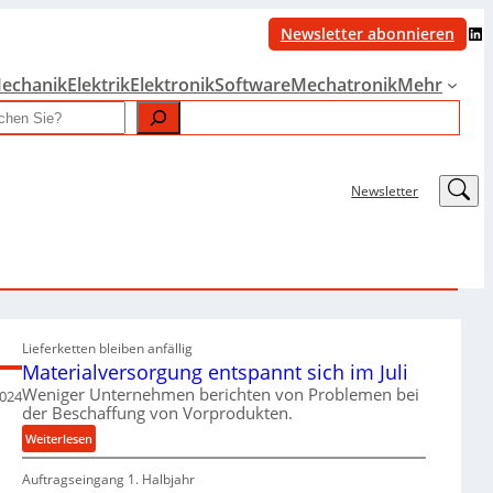
LinkedIn
Newsletter abonnieren
echanik
Elektrik
Elektronik
Software
Mechatronik
Mehr
LinkedIn
Newsletter
Lieferketten bleiben anfällig
Materialversorgung entspannt sich im Juli
Weniger Unternehmen berichten von Problemen bei
2024
der Beschaffung von Vorprodukten.
:
Weiterlesen
M
Auftragseingang 1. Halbjahr
a