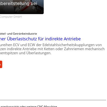
ereitstellung bei
m Computer GmbH
ttel- und Getränkeindustrie
er Überlastschutz für indirekte Antriebe
ureihen ECV und ECW der Edelstahlsicherheitskupplungen von
zen indirekte Antriebe mit Ketten oder Zahnriemen mechanisch
ntspitzen und Überlastungen.
:
n
M
e
c
h
a
n
i
s
 Lagerkapazität oder weitere CNC-Maschine