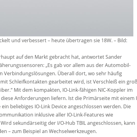
ckelt und verbessert – heute übertragen sie 18W.
–
Bild:
rhaupt auf den Markt gebracht hat, antwortet Sander
äherungssensoren: „Es gab vor allem aus der Automobil-
en Verbindungslösungen. Überall dort, wo sehr häufig
t Schleifkontakten gearbeitet wird, ist Verschleiß ein gro
iber.“ Mit dem kompakten, IO-Link-fähigen NIC-Koppler im
iese Anforderungen liefern. Ist die Primärseite mit einem 
 ein beliebiges IO-Link Device angeschlossen werden. Die
mmunikation inklusive aller IO-Link-Features wie
 Wird sekundärseitig der I/O-Hub TBIL angeschlossen, kann
en – zum Beispiel an Wechselwerkzeugen.