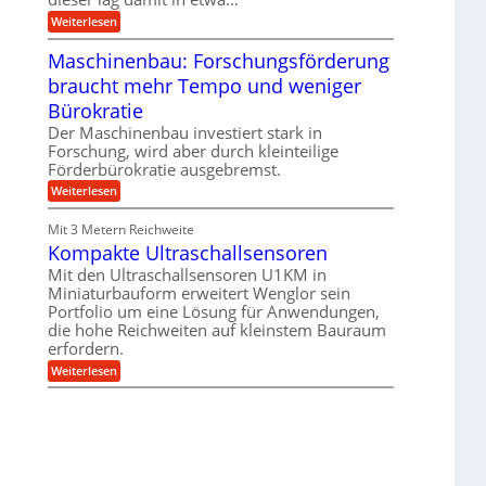
e
e
i
:
Weiterlesen
n
e
T
B
s
r
Maschinenbau: Forschungsförderung
S
H
u
C
y
braucht mehr Tempo und weniger
m
L
b
p
w
Bürokratie
r
f
e
i
e
Der Maschinenbau investiert stark in
i
d
r
t
Forschung, wird aber durch kleinteilige
-
z
e
Förderbürokratie ausgebremst.
K
i
r
u
e
:
Weiterlesen
e
g
l
M
n
e
t
a
t
Mit 3 Metern Reichweite
l
U
s
w
l
m
Kompakte Ultraschallsensoren
c
i
a
s
h
c
Mit den Ultraschallsensoren U1KM in
g
a
i
k
e
Miniaturbauform erweitert Wenglor sein
t
n
e
r
z
Portfolio um eine Lösung für Anwendungen,
e
l
k
n
die hohe Reichweiten auf kleinstem Bauraum
t
n
b
erfordern.
a
a
:
p
Weiterlesen
u
K
p
:
o
ü
F
m
b
o
p
e
r
a
r
s
k
V
c
t
o
h