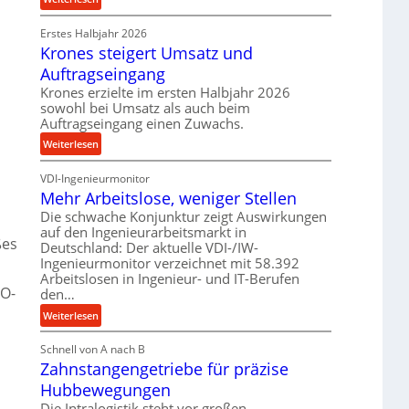
e
r
P
t
o
Erstes Halbjahr 2026
r
r
z
Krones steigert Umsatz und
ä
i
e
z
Auftragseingang
e
s
i
Krones erzielte im ersten Halbjahr 2026
b
s
s
sowohl bei Umsatz als auch beim
u
e
Auftragseingang einen Zuwachs.
n
u
:
Weiterlesen
d
n
K
H
d
VDI-Ingenieurmonitor
r
y
l
Mehr Arbeitslose, weniger Stellen
o
d
a
n
Die schwache Konjunktur zeigt Auswirkungen
r
n
auf den Ingenieurarbeitsmarkt in
e
a
ßes
g
Deutschland: Der aktuelle VDI-/IW-
s
u
l
Ingenieurmonitor verzeichnet mit 58.392
s
l
e
Arbeitslosen in Ingenieur- und IT-Berufen
t
i
IO-
den…
b
e
k
i
:
Weiterlesen
i
i
g
M
g
m
e
Schnell von A nach B
e
e
V
K
Zahnstangengetriebe für präzise
h
r
e
u
r
t
Hubbewegungen
r
g
A
U
Die Intralogistik steht vor großen
g