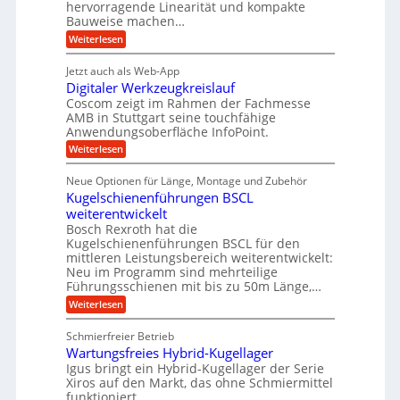
z
hervorragende Linearität und kompakte
f
w
r
t
Bauweise machen…
t
e
i
e
:
Weiterlesen
r
n
e
P
S
a
i
b
r
t
Jetzt auch als Web-App
g
ä
g
e
e
Digitaler Werkzeugkreislauf
z
s
e
f
i
Coscom zeigt im Rahmen der Fachmesse
u
e
r
ü
s
AMB in Stuttgart seine touchfähige
e
i
i
S
r
Anwendungsoberfläche InfoPoint.
r
o
n
t
r
:
Weiterlesen
n
u
g
D
f
e
a
n
i
a
ü
Neue Optionen für Länge, Montage und Zubehör
l
u
g
g
r
n
Kugelschienenführungen BSCL
l
e
i
A
f
g
t
weiterentwickelt
u
e
U
ü
a
t
Bosch Rexroth hat die
n
m
l
r
o
Kugelschienenführungen BSCL für den
e
g
m
R
mittleren Leistungsbereich weiterentwickelt:
r
o
e
Neu im Programm sind mehrteilige
a
W
t
b
Führungsschienen mit bis zu 50m Länge,…
e
i
p
r
u
v
:
Weiterlesen
i
k
e
K
n
d
z
u
u
g
Schmierfreier Betrieb
e
n
a
g
u
e
d
Wartungsfreies Hybrid-Kugellager
e
-
g
M
l
Igus bringt ein Hybrid-Kugellager der Serie
n
k
M
a
s
Xiros auf den Markt, das ohne Schmiermittel
r
s
a
c
funktioniert.
e