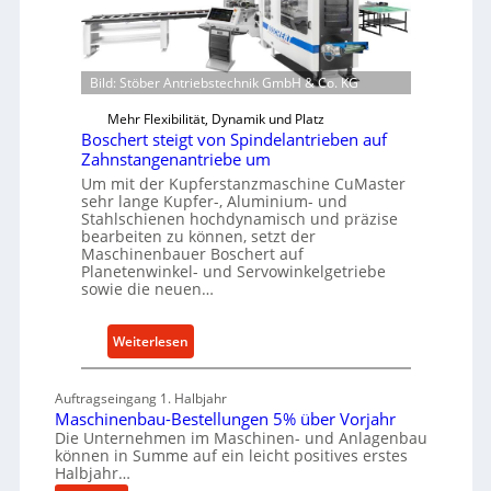
s
t
W
c
e
e
h
i
r
e
Bild: Stöber Antriebstechnik GmbH & Co. KG
l
k
W
e
z
Mehr Flexibilität, Dynamik und Platz
i
n
e
Boschert steigt von Spindelantrieben auf
r
e
Zahnstangenantriebe um
u
t
i
Um mit der Kupferstanzmaschine CuMaster
g
s
n
sehr lange Kupfer-, Aluminium- und
b
c
Stahlschienen hochdynamisch und präzise
a
bearbeiten zu können, setzt der
h
u
Maschinenbauer Boschert auf
a
Planetenwinkel- und Servowinkelgetriebe
p
f
sowie die neuen…
r
t
o
z
:
Weiterlesen
z
e
B
e
i
o
s
Auftragseingang 1. Halbjahr
g
s
s
Maschinenbau-Bestellungen 5% über Vorjahr
t
c
e
Die Unternehmen im Maschinen- und Anlagenbau
s
können in Summe auf ein leicht positives erstes
h
i
Halbjahr…
e