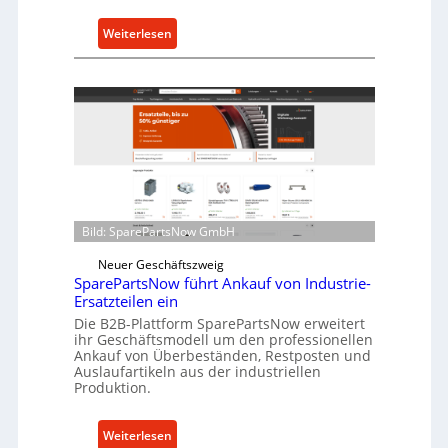
:
Weiterlesen
C
e
l
l
r
o
e
n
t
Bild: SparePartsNow GmbH
w
i
Neuer Geschäftszweig
SparePartsNow führt Ankauf von Industrie-
c
Ersatzteilen ein
k
Die B2B-Plattform SparePartsNow erweitert
e
ihr Geschäftsmodell um den professionellen
l
Ankauf von Überbeständen, Restposten und
t
Auslaufartikeln aus der industriellen
Produktion.
X
6
0
:
Weiterlesen