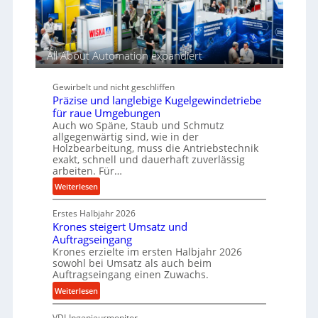
p
n
t
f
a
t
o
r
n
r
r
i
n
i
m
All About Automation expandiert
e
t
e
a
b
s
b
n
e
Gewirbelt und nicht geschliffen
i
e
c
Präzise und langlebige Kugelgewindetriebe
u
c
e
für raue Umgebungen
m
h
b
Auch wo Späne, Staub und Schmutz
i
e
allgegenwärtig sind, wie in der
m
Holzbearbeitung, muss die Antriebstechnik
i
exakt, schnell und dauerhaft zuverlässig
J
m
arbeiten. Für…
u
D
:
l
Weiterlesen
r
P
i
ü
Erstes Halbjahr 2026
r
c
Krones steigert Umsatz und
ä
k
Auftragseingang
z
p
Krones erzielte im ersten Halbjahr 2026
i
r
sowohl bei Umsatz als auch beim
s
o
Auftragseingang einen Zuwachs.
e
z
:
Weiterlesen
u
e
K
n
s
VDI-Ingenieurmonitor
r