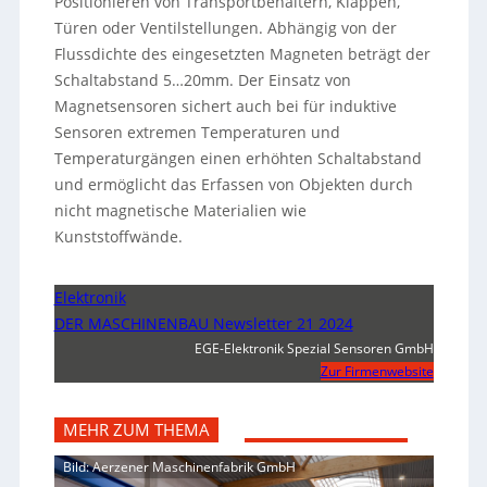
Positionieren von Transportbehältern, Klappen,
Türen oder Ventilstellungen. Abhängig von der
Flussdichte des eingesetzten Magneten beträgt der
Schaltabstand 5…20mm. Der Einsatz von
Magnetsensoren sichert auch bei für induktive
Sensoren extremen Temperaturen und
Temperaturgängen einen erhöhten Schaltabstand
und ermöglicht das Erfassen von Objekten durch
nicht magnetische Materialien wie
Kunststoffwände.
Elektronik
DER MASCHINENBAU Newsletter 21 2024
EGE-Elektronik Spezial Sensoren GmbH
Zur Firmenwebsite
MEHR ZUM THEMA
Bild: Aerzener Maschinenfabrik GmbH