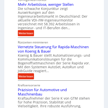
d
s
Mehr Arbeitslose, weniger Stellen
o
l
Die schwache Konjunktur zeigt
n
a
Auswirkungen auf den
e
n
Ingenieurarbeitsmarkt in Deutschland: Der
s
g
aktuelle VDI-/IW-Ingenieurmonitor
s
verzeichnet mit 58.392 Arbeitslosen in
l
t
Ingenieur- und IT-Berufen den…
e
e
:
b
Weiterlesen
i
M
i
g
Rüstzeiten minimieren
e
g
e
Vernetzte Steuerung für Rapida-Maschinen
h
e
r
von Koenig & Bauer
r
K
t
Koenig & Bauer stellt Automatisierungs- und
A
u
Kommunikationslösungen für die
U
r
g
Bogenoffsetmaschinen der Serie Rapida vor.
m
b
e
Mit den Systemen AutoSet, AutoRun und
s
e
l
JobGuide reagiert…
a
i
g
:
Weiterlesen
t
t
e
V
z
s
w
Kraftsensorserie
e
u
l
i
Präzision für Automotive und
r
n
o
n
Maschinenbau
n
d
s
d
Kraftaufnehmer der Serie K von GTM stehen
e
A
e
für hohe Präzision, Stabilität und
e
t
u
Vielseitigkeit. Ihre robuste Ausführung,
,
t