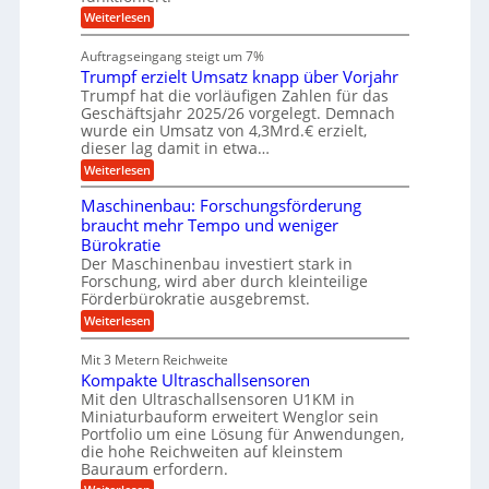
c
h
s
i
h
:
Weiterlesen
i
s
c
i
W
e
l
n
a
n
h
Auftragseingang steigt um 7%
a
e
r
e
i
u
Trumpf erzielt Umsatz knapp über Vorjahr
n
t
n
f
n
b
u
Trumpf hat die vorläufigen Zahlen für das
f
a
n
ü
Geschäftsjahr 2025/26 vorgelegt. Demnach
e
u
g
h
wurde ein Umsatz von 4,3Mrd.€ erzielt,
n
s
r
dieser lag damit in etwa…
f
v
u
:
r
Weiterlesen
n
o
T
e
g
n
r
i
e
Maschinenbau: Forschungsförderung
u
e
K
n
braucht mehr Tempo und weniger
m
s
B
o
Bürokratie
p
H
S
e
f
y
Der Maschinenbau investiert stark in
C
e
b
n
L
Forschung, wird aber durch kleinteilige
r
r
w
Förderbürokratie ausgebremst.
i
z
i
e
:
g
Weiterlesen
i
d
i
M
e
-
t
&
a
l
K
e
Mit 3 Metern Reichweite
B
s
t
u
r
Kompakte Ultraschallsensoren
c
U
a
g
e
h
Mit den Ultraschallsensoren U1KM in
m
e
n
u
i
s
l
Miniaturbauform erweitert Wenglor sein
t
e
n
a
l
Portfolio um eine Lösung für Anwendungen,
w
e
t
a
r
i
die hohe Reichweiten auf kleinstem
n
z
g
c
Bauraum erfordern.
b
k
e
k
a
: