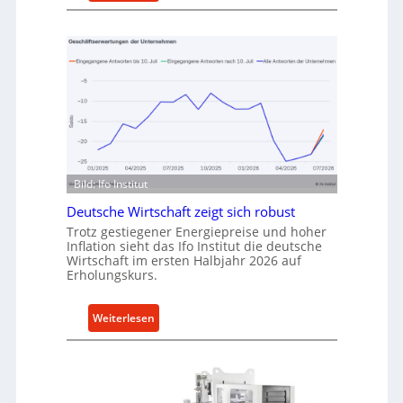
a
M
u
e
f
t
v
h
o
o
n
d
I
e
n
n
d
f
u
ü
Bild: Ifo Institut
s
r
t
Deutsche Wirtschaft zeigt sich robust
n
r
Trotz gestiegener Energiepreise und hoher
a
Inflation sieht das Ifo Institut die deutsche
i
c
Wirtschaft im ersten Halbjahr 2026 auf
e
h
Erholungskurs.
-
h
E
a
:
Weiterlesen
r
l
D
s
t
e
a
i
u
t
g
t
z
e