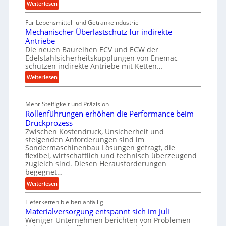
c
:
Weiterlesen
r
h
M
t
Für Lebensmittel- und Getränkeindustrie
a
r
s
Mechanischer Überlastschutz für indirekte
s
o
t
Antriebe
c
b
e
Die neuen Baureihen ECV und ECW der
h
u
Edelstahlsicherheitskupplungen von Enemac
i
i
s
schützen indirekte Antriebe mit Ketten…
g
n
t
:
Weiterlesen
t
e
M
n
v
e
b
o
Mehr Steifigkeit und Präzision
c
a
n
Rollenführungen erhöhen die Performance beim
h
u
S
Drückprozess
a
-
Zwischen Kostendruck, Unsicherheit und
p
n
B
steigenden Anforderungen sind im
i
i
e
Sondermaschinenbau Lösungen gefragt, die
n
s
flexibel, wirtschaftlich und technisch überzeugend
s
zugleich sind. Diesen Herausforderungen
c
d
t
begegnet…
h
e
e
e
:
Weiterlesen
l
l
r
R
l
a
Ü
Lieferketten bleiben anfällig
o
u
n
b
Materialversorgung entspannt sich im Juli
l
n
t
Weniger Unternehmen berichten von Problemen
e
l
g