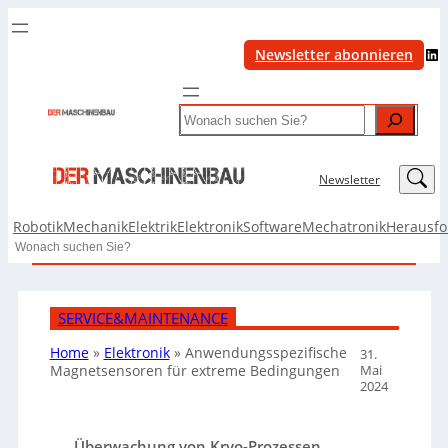
LinkedIn
Newsletter abonnieren
Search
LinkedIn
Newsletter
Robotik
Mechanik
Elektrik
Elektronik
Software
Mechatronik
Herausf
Search
SERVICE&MAINTENANCE
Home
»
Elektronik
»
Anwendungsspezifische
31.
Mai
Magnetsensoren für extreme Bedingungen
2024
Überwachung von Kryo-Prozessen