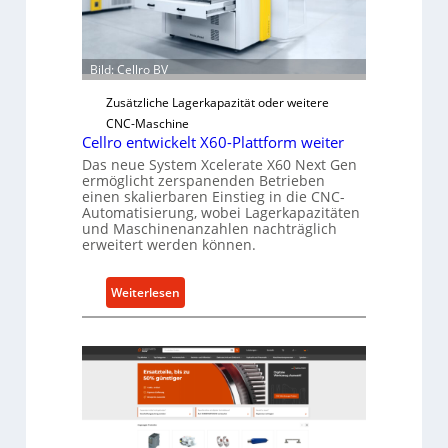
h
e
r
Ü
Bild: Cellro BV
b
Zusätzliche Lagerkapazität oder weitere
e
CNC-Maschine
r
Cellro entwickelt X60-Plattform weiter
l
Das neue System Xcelerate X60 Next Gen
a
ermöglicht zerspanenden Betrieben
s
einen skalierbaren Einstieg in die CNC-
Automatisierung, wobei Lagerkapazitäten
t
und Maschinenanzahlen nachträglich
s
erweitert werden können.
c
h
:
Weiterlesen
u
C
t
e
z
l
f
l
ü
r
r
o
i
e
n