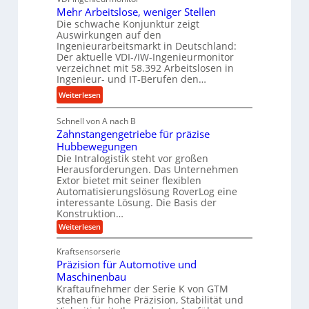
d
Mehr Arbeitslose, weniger Stellen
H
o
l
Die schwache Konjunktur zeigt
y
n
a
Auswirkungen auf den
d
e
n
Ingenieurarbeitsmarkt in Deutschland:
r
s
g
Der aktuelle VDI-/IW-Ingenieurmonitor
a
s
verzeichnet mit 58.392 Arbeitslosen in
l
u
t
Ingenieur- und IT-Berufen den…
e
l
e
:
b
Weiterlesen
i
i
M
i
k
g
Schnell von A nach B
e
g
i
e
Zahnstangengetriebe für präzise
h
e
m
r
Hubbewegungen
r
K
V
t
Die Intralogistik steht vor großen
A
u
Herausforderungen. Das Unternehmen
e
U
r
g
Extor bietet mit seiner flexiblen
r
m
b
e
Automatisierungslösung RoverLog eine
g
s
e
l
interessante Lösung. Die Basis der
l
a
Konstruktion…
i
g
e
t
t
e
:
Weiterlesen
i
z
Z
s
w
a
c
u
Kraftsensorserie
l
i
h
h
n
Präzision für Automotive und
o
n
n
d
s
Maschinenbau
s
d
t
A
Kraftaufnehmer der Serie K von GTM
e
e
a
stehen für hohe Präzision, Stabilität und
u
n
,
t