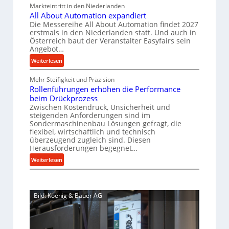
n
Markteintritt in den Niederlanden
s
a
h
e
All About Automation expandiert
c
u
a
r
Die Messereihe All About Automation findet 2027
h
s
p
f
erstmals in den Niederlanden statt. Und auch in
i
o
Österreich baut der Veranstalter Easyfairs sein
r
t
n
Angebot…
r
o
z
e
g
:
Weiterlesen
z
e
n
u
A
e
i
b
n
Mehr Steifigkeit und Präzision
l
s
g
a
g
Rollenführungen erhöhen die Performance
l
s
t
u
e
beim Drückprozess
A
e
-
s
Zwischen Kostendruck, Unsicherheit und
n
b
B
steigenden Anforderungen sind im
i
t
o
Sondermaschinenbau Lösungen gefragt, die
e
s
c
u
flexibel, wirtschaftlich und technisch
s
p
h
t
überzeugend zugleich sind. Diesen
t
a
Herausforderungen begegnet…
A
r
e
n
u
o
:
Weiterlesen
l
n
t
R
b
l
t
o
o
u
u
s
m
l
s
n
i
Bild: Koenig & Bauer AG
a
l
g
t
c
t
e
e
h
i
n
n
i
o
f