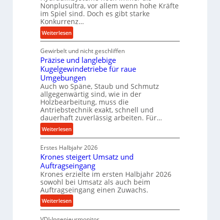
r
Nonplusultra, vor allem wenn hohe Kräfte
m
im Spiel sind. Doch es gibt starke
Konkurrenz…
a
n
:
Weiterlesen
c
K
e
Gewirbelt und nicht geschliffen
u
b
Präzise und langlebige
g
e
Kugelgewindetriebe für raue
e
i
Umgebungen
l
Auch wo Späne, Staub und Schmutz
m
g
allgegenwärtig sind, wie in der
D
e
Holzbearbeitung, muss die
r
w
Antriebstechnik exakt, schnell und
ü
i
dauerhaft zuverlässig arbeiten. Für…
c
n
:
Weiterlesen
k
d
P
p
e
Erstes Halbjahr 2026
r
r
t
Krones steigert Umsatz und
ä
o
r
Auftragseingang
z
z
i
Krones erzielte im ersten Halbjahr 2026
i
e
sowohl bei Umsatz als auch beim
e
s
Auftragseingang einen Zuwachs.
s
b
e
s
u
:
Weiterlesen
u
n
K
n
d
VDI-Ingenieurmonitor
r