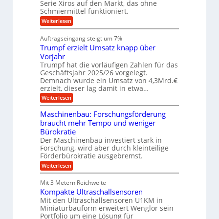
s
Serie Xiros auf den Markt, das ohne
e
e
c
c
n
Schmiermittel funktioniert.
i
h
h
s
i
:
Weiterlesen
i
l
n
W
e
a
e
a
n
Auftragseingang steigt um 7%
u
n
r
e
f
Trumpf erzielt Umsatz knapp über
b
t
n
a
u
Vorjahr
f
u
n
ü
Trumpf hat die vorläufigen Zahlen für das
g
h
Geschäftsjahr 2025/26 vorgelegt.
s
r
Demnach wurde ein Umsatz von 4,3Mrd.€
f
u
erzielt, dieser lag damit in etwa…
r
n
e
g
:
Weiterlesen
i
e
T
e
n
r
Maschinenbau: Forschungsförderung
s
B
u
braucht mehr Tempo und weniger
H
S
m
y
Bürokratie
C
p
b
L
f
Der Maschinenbau investiert stark in
r
w
e
Forschung, wird aber durch kleinteilige
i
e
r
Förderbürokratie ausgebremst.
d
i
z
-
:
t
Weiterlesen
i
K
M
e
e
u
a
r
l
Mit 3 Metern Reichweite
g
s
e
t
Kompakte Ultraschallsensoren
e
c
n
U
l
h
Mit den Ultraschallsensoren U1KM in
t
m
l
i
w
s
Miniaturbauform erweitert Wenglor sein
a
n
i
a
Portfolio um eine Lösung für
g