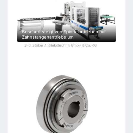
Boschert steigt von Spindelantrieben auf
Zahnstangenantriebe um
Bild: Stöber Antriebstechnik GmbH & Co. KG