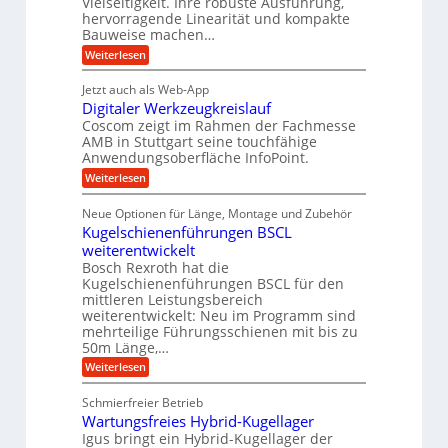
Vielseitigkeit. Ihre robuste Ausführung,
g
f
w
r
hervorragende Linearität und kompakte
e
t
e
i
Bauweise machen…
n
r
g
n
e
:
Weiterlesen
e
a
P
i
b
t
r
g
g
e
Jetzt auch als Web-App
r
ä
s
i
e
f
Digitaler Werkzeugkreislauf
z
e
e
i
Coscom zeigt im Rahmen der Fachmesse
r
ü
b
s
i
AMB in Stuttgart seine touchfähige
S
r
e
i
Anwendungsoberfläche InfoPoint.
n
f
t
r
o
ü
:
g
Weiterlesen
n
e
a
r
D
f
a
l
u
p
i
ü
Neue Optionen für Länge, Montage und Zubehör
n
r
g
l
e
r
ä
Kugelschienenführungen BSCL
i
g
A
e
U
z
t
weiterentwickelt
u
i
n
m
a
t
Bosch Rexroth hat die
s
l
o
g
Kugelschienenführungen BSCL für den
e
e
m
e
mittleren Leistungsbereich
H
r
o
weiterentwickelt: Neu im Programm sind
u
b
W
t
b
mehrteilige Führungsschienen mit bis zu
e
i
u
b
r
50m Länge,…
v
n
e
k
e
:
Weiterlesen
w
z
g
u
K
e
e
n
e
u
g
u
Schmierfreier Betrieb
d
g
n
u
g
M
Wartungsfreies Hybrid-Kugellager
e
n
k
a
l
Igus bringt ein Hybrid-Kugellager der
g
r
s