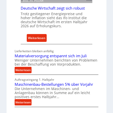
ü
Bild: Ifo Institut
u
r
s
Deutsche Wirtschaft zeigt sich robust
n
t
Trotz gestiegener Energiepreise und
a
hoher Inflation sieht das Ifo Institut die
r
c
deutsche Wirtschaft im ersten Halbjahr
i
2026 auf Erholungskurs.
h
e
h
-
a
:
Weiterlesen
E
l
D
r
t
e
s
Lieferketten bleiben anfällig
i
u
a
Materialversorgung entspannt sich im Juli
g
t
Weniger Unternehmen berichten von Problemen
t
e
bei der Beschaffung von Vorprodukten.
s
z
W
c
:
Weiterlesen
t
e
M
h
e
Auftragseingang 1. Halbjahr
a
r
e
i
Maschinenbau-Bestellungen 5% über Vorjahr
t
k
W
l
Die Unternehmen im Maschinen- und
e
z
i
e
Anlagenbau können in Summe auf ein leicht
r
e
r
positives erstes Halbjahr…
n
i
u
t
:
Weiterlesen
e
a
g
s
M
i
l
b
a
c
v