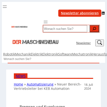
LinkedIn
Newsletter abonnieren
Search
LinkedIn
Newsletter
Robotik
Mechanik
Elektrik
Elektronik
Software
Mechatronik
Herausf
Search
NEWS
Home
»
Automatisierung
»
Neuer Bereich-
18. Juli
2024
Vertriebsleiter bei KEB Automation
Bremsen und Kupplungen