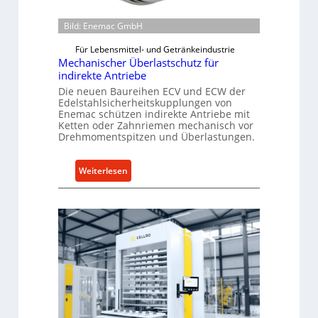
Bild: Enemac GmbH
Für Lebensmittel- und Getränkeindustrie
Mechanischer Überlastschutz für
indirekte Antriebe
Die neuen Baureihen ECV und ECW der
Edelstahlsicherheitskupplungen von
Enemac schützen indirekte Antriebe mit
Ketten oder Zahnriemen mechanisch vor
Drehmomentspitzen und Überlastungen.
:
Weiterlesen
M
e
c
h
a
n
i
s
c