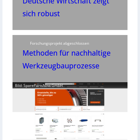
Deutsche Wirtschaft zeigt
sich robust
Forschungsprojekt abgeschlossen
Methoden für nachhaltige
Werkzeugbauprozesse
Bild: SparePartsNow GmbH