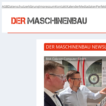
AGB
Datenschutzerklärung
Impressum
Kontakt
Kalender
Mediadaten
Perfek
DER MASCHINENBAU NEWSL
Bild: Coscom Computer GmbH