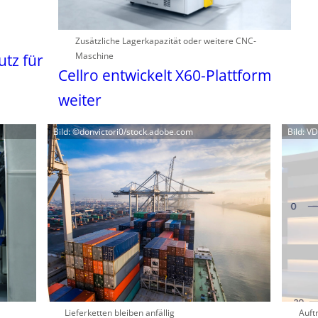
Zusätzliche Lagerkapazität oder weitere CNC-
Maschine
tz für
Cellro entwickelt X60-Plattform
weiter
Bild: ©donvictori0/stock.adobe.com
Bild: V
Lieferketten bleiben anfällig
Auft