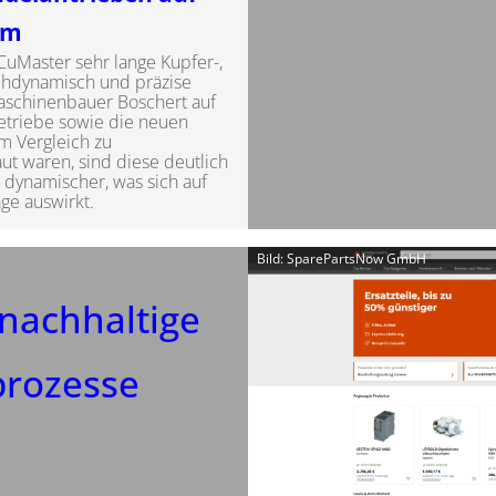
um
uMaster sehr lange Kupfer-,
chdynamisch und präzise
Maschinenbauer Boschert auf
etriebe sowie die neuen
m Vergleich zu
ut waren, sind diese deutlich
d dynamischer, was sich auf
ge auswirkt.
Bild: SparePartsNow GmbH
nachhaltige
rozesse