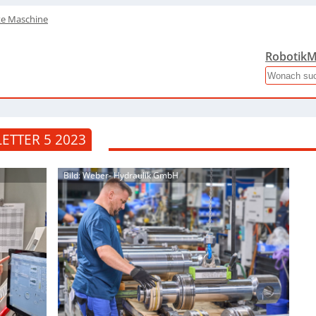
te Maschine
Robotik
M
Search
ETTER 5 2023
Bild: Weber- Hydraulik GmbH