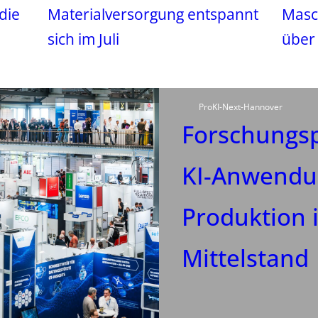
die
Materialversorgung entspannt
Masc
sich im Juli
über
ProKI-Next-Hannover
Forschungsp
KI-Anwendun
Produktion 
Mittelstand