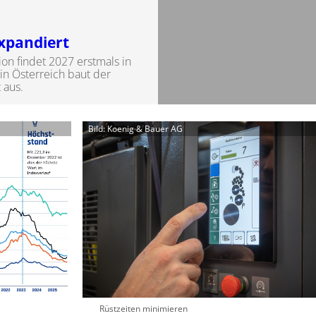
xpandiert
on findet 2027 erstmals in
in Österreich baut der
t aus.
Bild: Koenig & Bauer AG
Rüstzeiten minimieren