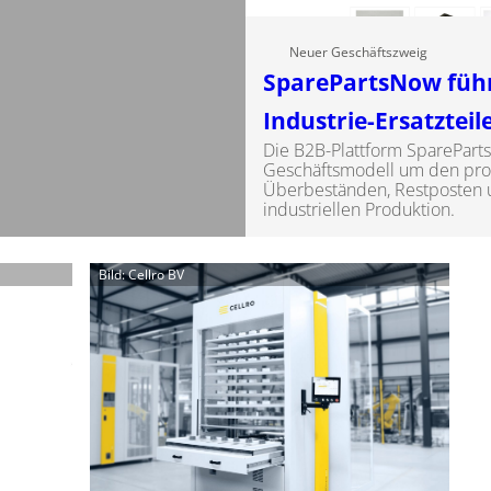
Neuer Geschäftszweig
SparePartsNow füh
Industrie-Ersatzteil
Die B2B-Plattform SpareParts
Geschäftsmodell um den prof
Überbeständen, Restposten u
industriellen Produktion.
Bild: Cellro BV