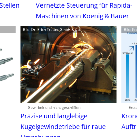
Stellen
Vernetzte Steuerung für Rapida-
Maschinen von Koenig & Bauer
Bild: Dr. Erich Tretter GmbH & Co.
Bild: K
Gewirbelt und nicht geschliffen
Erst
Präzise und langlebige
Kron
Kugelgewindetriebe für raue
Auft