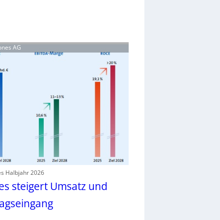
rones AG
es Halbjahr 2026
es steigert Umsatz und
ragseingang