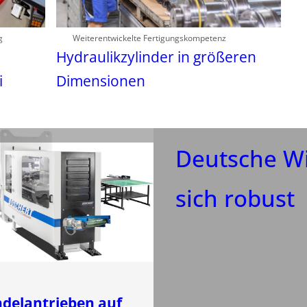
g
Weiterentwickelte Fertigungskompetenz
Hydraulikzylinder in größeren
i
Dimensionen
Deutsche Wi
sich robust
ndelantrieben auf