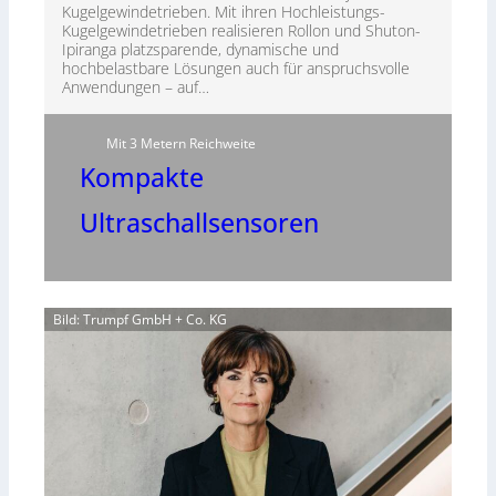
Kugelgewindetrieben. Mit ihren Hochleistungs-
Kugelgewindetrieben realisieren Rollon und Shuton-
Ipiranga platzsparende, dynamische und
hochbelastbare Lösungen auch für anspruchsvolle
Anwendungen – auf…
Mit 3 Metern Reichweite
Kompakte
Ultraschallsensoren
Bild: Trumpf GmbH + Co. KG