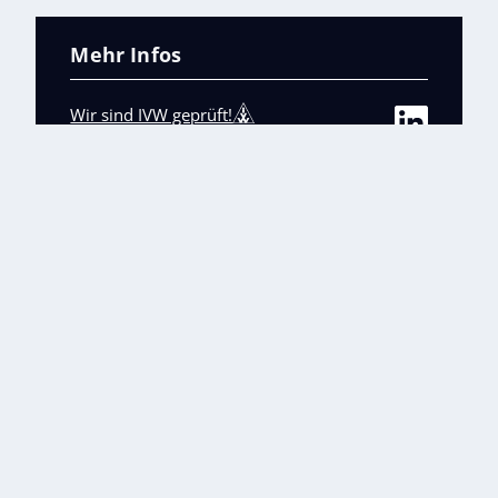
Mehr Infos
Wir sind IVW geprüft!
TeDo Business
Mediadaten
Abo-Service
Unsere weiteren Fachmagazine
+
Impressum
Datenschutz
AGB
Barrierefreiheit
Cookies & Datenverarbeitung
Kontakt
© TeDo Verlag GmbH 2026 All rights reserved.