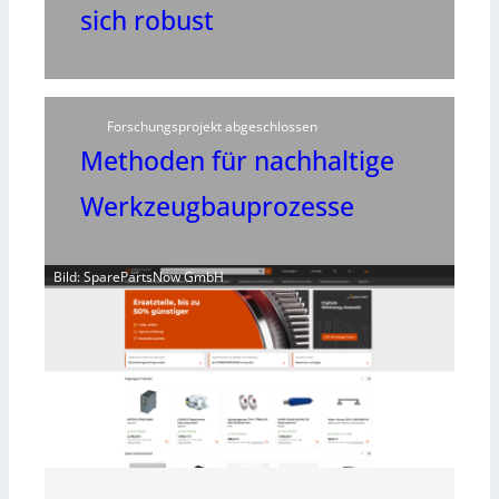
sich robust
Forschungsprojekt abgeschlossen
Methoden für nachhaltige
Werkzeugbauprozesse
Bild: SparePartsNow GmbH