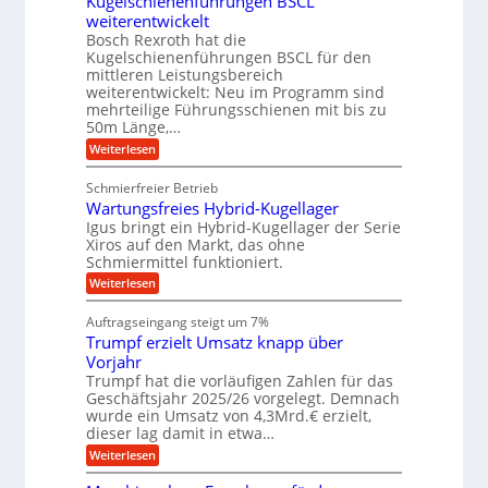
Kugelschienenführungen BSCL
i
g
A
e
U
z
t
weiterentwickelt
u
i
n
m
a
t
Bosch Rexroth hat die
s
l
o
g
Kugelschienenführungen BSCL für den
e
e
m
e
mittleren Leistungsbereich
H
r
o
weiterentwickelt: Neu im Programm sind
u
b
W
t
b
mehrteilige Führungsschienen mit bis zu
e
i
u
b
r
50m Länge,…
v
n
e
k
e
:
Weiterlesen
w
z
g
u
K
e
e
n
e
u
g
u
Schmierfreier Betrieb
d
g
n
u
g
M
Wartungsfreies Hybrid-Kugellager
e
n
k
a
l
Igus bringt ein Hybrid-Kugellager der Serie
g
r
s
s
Xiros auf den Markt, das ohne
e
e
c
c
n
Schmiermittel funktioniert.
i
h
h
s
i
:
Weiterlesen
i
l
n
W
e
a
e
a
n
Auftragseingang steigt um 7%
u
n
r
e
f
Trumpf erzielt Umsatz knapp über
b
t
n
a
u
Vorjahr
f
u
n
ü
Trumpf hat die vorläufigen Zahlen für das
g
h
Geschäftsjahr 2025/26 vorgelegt. Demnach
s
r
wurde ein Umsatz von 4,3Mrd.€ erzielt,
f
u
dieser lag damit in etwa…
r
n
e
g
:
Weiterlesen
i
e
T
e
n
r