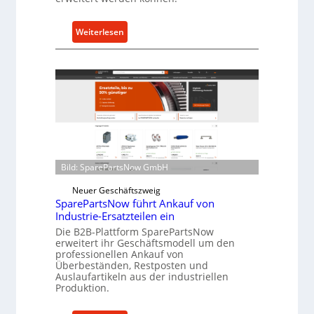
c
h
:
u
Weiterlesen
C
t
e
z
l
f
l
ü
r
r
o
i
e
n
n
d
t
i
Bild: SparePartsNow GmbH
w
r
Neuer Geschäftszweig
i
e
SparePartsNow führt Ankauf von
c
k
Industrie-Ersatzteilen ein
k
t
Die B2B-Plattform SparePartsNow
e
e
erweitert ihr Geschäftsmodell um den
l
A
professionellen Ankauf von
Überbeständen, Restposten und
t
n
Auslaufartikeln aus der industriellen
X
t
Produktion.
6
r
0
i