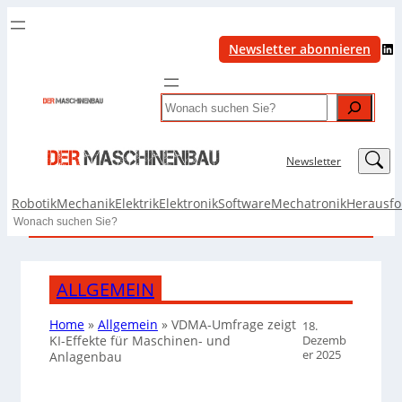
LinkedIn
Newsletter abonnieren
Search
LinkedIn
Newsletter
Robotik
Mechanik
Elektrik
Elektronik
Software
Mechatronik
Herausf
Search
ALLGEMEIN
Home
»
Allgemein
»
VDMA-Umfrage zeigt
18.
Dezemb
KI-Effekte für Maschinen- und
er 2025
Anlagenbau