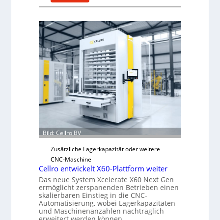
M
e
c
h
a
n
i
s
c
h
e
r
Ü
Bild: Cellro BV
b
Zusätzliche Lagerkapazität oder weitere
e
CNC-Maschine
r
Cellro entwickelt X60-Plattform weiter
l
Das neue System Xcelerate X60 Next Gen
a
ermöglicht zerspanenden Betrieben einen
s
skalierbaren Einstieg in die CNC-
t
Automatisierung, wobei Lagerkapazitäten
und Maschinenanzahlen nachträglich
s
erweitert werden können.