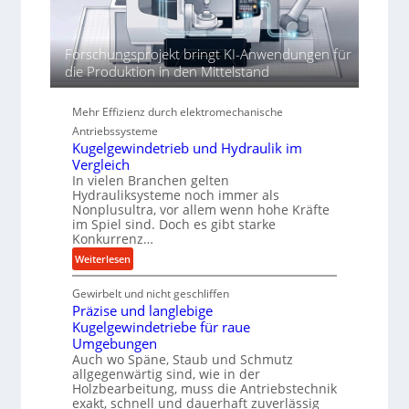
h
e
n
Forschungsprojekt bringt KI-Anwendungen für
d
die Produktion in den Mittelstand
i
e
P
Mehr Effizienz durch elektromechanische
e
Antriebssysteme
r
Kugelgewindetrieb und Hydraulik im
f
Vergleich
In vielen Branchen gelten
o
Hydrauliksysteme noch immer als
r
Nonplusultra, vor allem wenn hohe Kräfte
m
im Spiel sind. Doch es gibt starke
a
Konkurrenz…
n
:
Weiterlesen
c
K
e
Gewirbelt und nicht geschliffen
u
b
Präzise und langlebige
g
e
Kugelgewindetriebe für raue
e
i
Umgebungen
l
m
Auch wo Späne, Staub und Schmutz
g
D
allgegenwärtig sind, wie in der
e
Holzbearbeitung, muss die Antriebstechnik
r
w
exakt, schnell und dauerhaft zuverlässig
ü