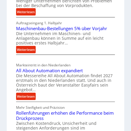
Weniger Unternehmen berichten von Problemen
e
z
bei der Beschaffung von Vorprodukten.
s
W
t
c
:
Weiterlesen
e
e
M
h
r
Auftragseingang 1. Halbjahr
a
i
e
Maschinenbau-Bestellungen 5% über Vorjahr
t
k
l
W
Die Unternehmen im Maschinen- und
e
z
e
i
Anlagenbau können in Summe auf ein leicht
r
e
n
r
positives erstes Halbjahr…
i
u
e
t
:
Weiterlesen
a
g
i
s
M
l
b
n
a
c
v
Markteintritt in den Niederlanden
a
s
h
e
All About Automation expandiert
u
c
a
r
Die Messereihe All About Automation findet 2027
h
p
s
f
erstmals in den Niederlanden statt. Und auch in
i
r
o
Österreich baut der Veranstalter Easyfairs sein
t
n
Angebot…
r
o
z
e
g
z
:
Weiterlesen
e
n
u
A
e
i
b
n
Mehr Steifigkeit und Präzision
l
s
g
a
g
Rollenführungen erhöhen die Performance beim
l
s
t
u
e
Drückprozess
A
e
-
s
Zwischen Kostendruck, Unsicherheit und
n
b
B
steigenden Anforderungen sind im
i
t
o