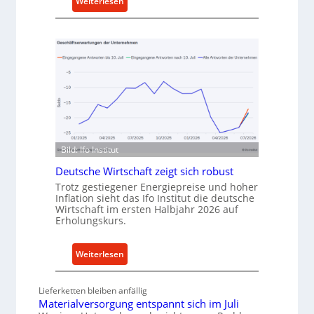
:
Weiterlesen
k
M
a
e
u
t
f
h
v
o
o
d
n
e
I
n
n
f
d
ü
u
Bild: Ifo Institut
r
s
Deutsche Wirtschaft zeigt sich robust
n
t
Trotz gestiegener Energiepreise und hoher
a
r
Inflation sieht das Ifo Institut die deutsche
c
i
Wirtschaft im ersten Halbjahr 2026 auf
Erholungskurs.
h
e
h
-
a
E
:
Weiterlesen
l
r
D
t
s
e
Lieferketten bleiben anfällig
i
a
u
Materialversorgung entspannt sich im Juli
g
t
t