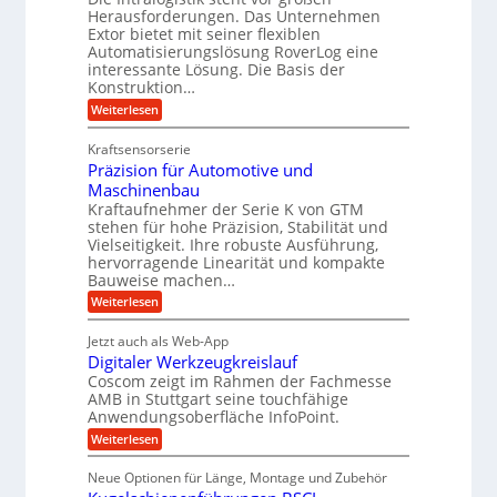
A
u
Herausforderungen. Das Unternehmen
e
U
r
g
Extor bietet mit seiner flexiblen
r
m
b
e
Automatisierungslösung RoverLog eine
g
s
e
l
interessante Lösung. Die Basis der
l
a
Konstruktion…
i
g
e
t
t
e
:
Weiterlesen
i
z
Z
s
w
a
c
u
Kraftsensorserie
l
i
h
h
n
Präzision für Automotive und
o
n
n
d
s
Maschinenbau
s
d
t
A
Kraftaufnehmer der Serie K von GTM
e
e
a
stehen für hohe Präzision, Stabilität und
u
n
,
t
Vielseitigkeit. Ihre robuste Ausführung,
g
f
w
r
hervorragende Linearität und kompakte
e
t
e
i
Bauweise machen…
n
r
g
n
e
:
Weiterlesen
e
a
P
i
b
t
r
g
g
e
Jetzt auch als Web-App
r
ä
s
i
e
f
Digitaler Werkzeugkreislauf
z
e
e
i
Coscom zeigt im Rahmen der Fachmesse
r
ü
b
s
i
AMB in Stuttgart seine touchfähige
S
r
e
i
Anwendungsoberfläche InfoPoint.
n
f
t
r
o
ü
:
g
Weiterlesen
n
e
a
r
D
f
a
l
u
p
i
ü
Neue Optionen für Länge, Montage und Zubehör
n
r
g
l
e
r
ä