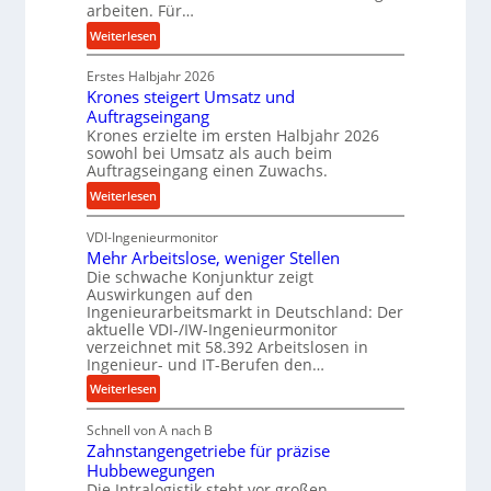
i
arbeiten. Für…
c
n
:
Weiterlesen
k
d
P
p
e
Erstes Halbjahr 2026
r
r
t
Krones steigert Umsatz und
ä
o
r
Auftragseingang
z
z
i
Krones erzielte im ersten Halbjahr 2026
i
e
sowohl bei Umsatz als auch beim
e
s
s
Auftragseingang einen Zuwachs.
b
e
s
u
:
Weiterlesen
u
n
K
n
d
VDI-Ingenieurmonitor
r
d
Mehr Arbeitslose, weniger Stellen
H
o
l
Die schwache Konjunktur zeigt
y
n
a
Auswirkungen auf den
d
e
n
Ingenieurarbeitsmarkt in Deutschland: Der
r
s
g
aktuelle VDI-/IW-Ingenieurmonitor
a
s
verzeichnet mit 58.392 Arbeitslosen in
l
u
t
Ingenieur- und IT-Berufen den…
e
l
e
:
b
Weiterlesen
i
i
M
i
k
g
Schnell von A nach B
e
g
i
e
Zahnstangengetriebe für präzise
h
e
m
r
Hubbewegungen
r
K
V
t
Die Intralogistik steht vor großen