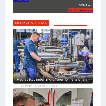
VDMA e.V.
Zur Firmenwebsite
MEHR ZUM THEMA
Hydraulikzylinder in größeren Dimensionen
Bild: Weber- Hydraulik GmbH