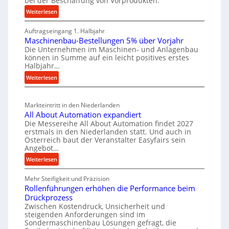
bei der Beschaffung von Vorprodukten.
s
t
W
c
:
e
Weiterlesen
e
M
h
i
r
Auftragseingang 1. Halbjahr
a
e
l
k
Maschinenbau-Bestellungen 5% über Vorjahr
t
W
e
z
Die Unternehmen im Maschinen- und Anlagenbau
e
i
n
können in Summe auf ein leicht positives erstes
e
r
r
Halbjahr…
e
u
i
t
i
:
Weiterlesen
a
g
s
M
n
l
b
a
c
v
a
Markteintritt in den Niederlanden
s
h
e
u
All About Automation expandiert
c
a
r
Die Messereihe All About Automation findet 2027
p
h
s
f
erstmals in den Niederlanden statt. Und auch in
r
i
o
Österreich baut der Veranstalter Easyfairs sein
t
o
n
Angebot…
r
z
e
z
g
:
Weiterlesen
e
n
e
u
A
i
b
s
n
Mehr Steifigkeit und Präzision
l
g
a
g
s
Rollenführungen erhöhen die Performance beim
l
t
u
e
Drückprozess
A
e
-
s
Zwischen Kostendruck, Unsicherheit und
n
b
B
steigenden Anforderungen sind im
i
t
o
Sondermaschinenbau Lösungen gefragt, die
e
s
c
u