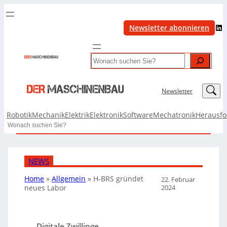
LinkedIn
Newsletter abonnieren
Search
LinkedIn
Newsletter
Robotik
Mechanik
Elektrik
Elektronik
Software
Mechatronik
Herausf
Search
NEWS
Home
»
Allgemein
»
H-BRS gründet
22. Februar
2024
neues Labor
Digitale Zwillinge