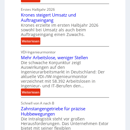
n
P
k
d
Erstes Halbjahr 2026
r
p
e
Krones steigert Umsatz und
ä
r
t
Auftragseingang
z
o
r
Krones erzielte im ersten Halbjahr 2026
i
z
i
sowohl bei Umsatz als auch beim
s
e
Auftragseingang einen Zuwachs.
e
e
s
b
:
Weiterlesen
u
s
u
K
n
n
VDI-Ingenieurmonitor
r
d
d
Mehr Arbeitslose, weniger Stellen
o
l
Die schwache Konjunktur zeigt
H
n
a
Auswirkungen auf den
y
e
n
Ingenieurarbeitsmarkt in Deutschland: Der
d
s
g
aktuelle VDI-/IW-Ingenieurmonitor
r
s
verzeichnet mit 58.392 Arbeitslosen in
l
a
t
Ingenieur- und IT-Berufen den…
e
u
e
:
b
Weiterlesen
l
i
M
i
i
g
Schnell von A nach B
e
g
k
e
Zahnstangengetriebe für präzise
h
e
i
r
Hubbewegungen
r
K
m
t
Die Intralogistik steht vor großen
A
u
Herausforderungen. Das Unternehmen Extor
V
U
r
g
bietet mit seiner flexiblen
e
m