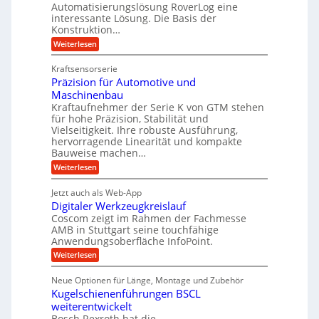
b
e
Automatisierungslösung RoverLog eine
r
s
e
l
interessante Lösung. Die Basis der
g
a
Konstruktion…
i
g
l
t
t
e
:
Weiterlesen
e
z
Z
s
w
a
i
u
Kraftsensorserie
l
i
h
c
n
Präzision für Automotive und
o
n
n
h
d
s
Maschinenbau
s
d
t
A
Kraftaufnehmer der Serie K von GTM stehen
e
e
a
für hohe Präzision, Stabilität und
u
n
,
t
Vielseitigkeit. Ihre robuste Ausführung,
g
f
w
r
hervorragende Linearität und kompakte
e
t
e
i
Bauweise machen…
n
r
g
n
e
:
Weiterlesen
e
a
P
i
b
t
r
g
g
e
Jetzt auch als Web-App
r
ä
s
i
e
f
Digitaler Werkzeugkreislauf
z
e
e
i
Coscom zeigt im Rahmen der Fachmesse
r
ü
b
s
i
AMB in Stuttgart seine touchfähige
S
r
e
i
Anwendungsoberfläche InfoPoint.
n
f
t
r
o
ü
:
g
Weiterlesen
n
e
a
r
D
f
a
l
u
p
i
ü
Neue Optionen für Länge, Montage und Zubehör
n
r
g
l
e
r
ä
Kugelschienenführungen BSCL
i
g
A
e
U
z
t
weiterentwickelt
u
i
n
m
a
t
Bosch Rexroth hat die