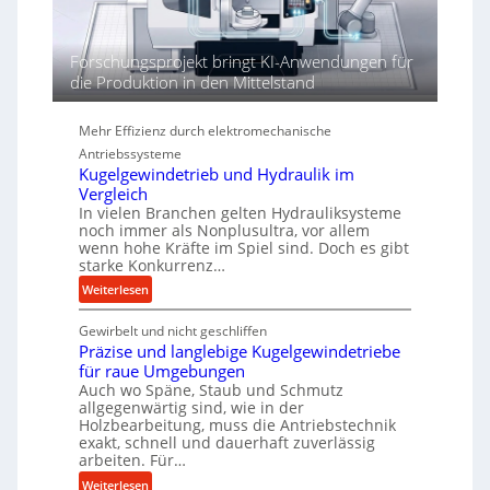
e
n
d
Forschungsprojekt bringt KI-Anwendungen für
i
die Produktion in den Mittelstand
e
P
Mehr Effizienz durch elektromechanische
e
Antriebssysteme
r
Kugelgewindetrieb und Hydraulik im
f
Vergleich
o
In vielen Branchen gelten Hydrauliksysteme
r
noch immer als Nonplusultra, vor allem
m
wenn hohe Kräfte im Spiel sind. Doch es gibt
a
starke Konkurrenz…
n
:
Weiterlesen
c
K
e
Gewirbelt und nicht geschliffen
u
b
Präzise und langlebige Kugelgewindetriebe
g
e
für raue Umgebungen
e
i
Auch wo Späne, Staub und Schmutz
l
m
allgegenwärtig sind, wie in der
g
Holzbearbeitung, muss die Antriebstechnik
D
e
exakt, schnell und dauerhaft zuverlässig
r
w
arbeiten. Für…
ü
i
:
Weiterlesen
c