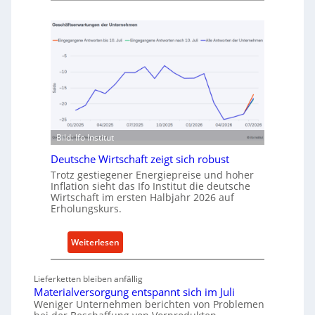
u
e
f
t
v
h
o
o
n
d
I
e
n
n
d
f
u
ü
Bild: Ifo Institut
s
r
t
Deutsche Wirtschaft zeigt sich robust
n
r
Trotz gestiegener Energiepreise und hoher
a
i
Inflation sieht das Ifo Institut die deutsche
c
Wirtschaft im ersten Halbjahr 2026 auf
e
h
Erholungskurs.
-
h
E
a
:
Weiterlesen
r
l
D
s
t
e
a
i
Lieferketten bleiben anfällig
u
t
Materialversorgung entspannt sich im Juli
g
t
z
Weniger Unternehmen berichten von Problemen
e