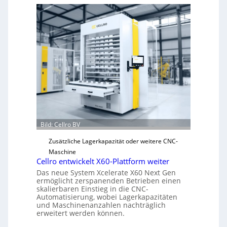
c
h
a
n
i
s
c
h
e
r
Ü
Bild: Cellro BV
b
e
Zusätzliche Lagerkapazität oder weitere CNC-
r
Maschine
l
Cellro entwickelt X60-Plattform weiter
a
Das neue System Xcelerate X60 Next Gen
s
ermöglicht zerspanenden Betrieben einen
skalierbaren Einstieg in die CNC-
t
Automatisierung, wobei Lagerkapazitäten
s
und Maschinenanzahlen nachträglich
c
erweitert werden können.
h