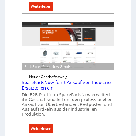
u
:
Weiterlesen
t
C
z
e
f
l
ü
l
r
r
i
o
n
e
d
n
i
t
r
Bild: SparePartsNow GmbH
w
e
i
Neuer Geschäftszweig
k
SparePartsNow führt Ankauf von Industrie-
c
t
Ersatzteilen ein
k
e
Die B2B-Plattform SparePartsNow erweitert
e
A
ihr Geschäftsmodell um den professionellen
l
Ankauf von Überbeständen, Restposten und
n
t
Auslaufartikeln aus der industriellen
t
Produktion.
X
r
6
i
0
:
Weiterlesen
e
-
S