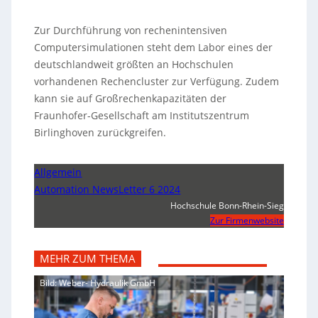
Zur Durchführung von rechenintensiven
Computersimulationen steht dem Labor eines der
deutschlandweit größten an Hochschulen
vorhandenen Rechencluster zur Verfügung. Zudem
kann sie auf Großrechenkapazitäten der
Fraunhofer-Gesellschaft am Institutszentrum
Birlinghoven zurückgreifen.
Allgemein
Automation NewsLetter 6 2024
Hochschule Bonn-Rhein-Sieg
Zur Firmenwebsite
MEHR ZUM THEMA
Bild: Weber- Hydraulik GmbH