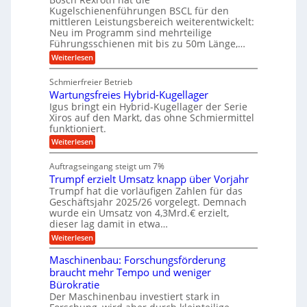
s
l
o
g
Kugelschienenführungen BSCL für den
e
e
m
e
mittleren Leistungsbereich weiterentwickelt:
H
r
o
Neu im Programm sind mehrteilige
u
b
W
t
b
Führungsschienen mit bis zu 50m Länge,…
e
i
u
b
r
v
:
Weiterlesen
n
e
k
e
K
w
z
g
u
u
e
Schmierfreier Betrieb
e
n
e
g
g
u
d
Wartungsfreies Hybrid-Kugellager
e
n
u
g
M
l
Igus bringt ein Hybrid-Kugellager der Serie
n
k
a
s
Xiros auf den Markt, das ohne Schmiermittel
g
r
s
c
funktioniert.
e
e
c
h
n
i
h
:
Weiterlesen
i
s
i
W
e
l
n
a
n
Auftragseingang steigt um 7%
a
e
r
e
u
Trumpf erzielt Umsatz knapp über Vorjahr
n
t
n
f
b
u
Trumpf hat die vorläufigen Zahlen für das
f
a
n
ü
Geschäftsjahr 2025/26 vorgelegt. Demnach
u
g
h
wurde ein Umsatz von 4,3Mrd.€ erzielt,
s
r
dieser lag damit in etwa…
f
u
:
r
Weiterlesen
n
T
e
g
r
i
e
Maschinenbau: Forschungsförderung
u
e
n
braucht mehr Tempo und weniger
m
s
B
Bürokratie
p
H
S
f
y
Der Maschinenbau investiert stark in
C
e
b
L