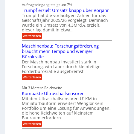
l
n
a
n
Auftragseingang steigt um 7%
a
e
r
e
u
Trumpf erzielt Umsatz knapp über Vorjahr
n
t
n
f
b
u
Trumpf hat die vorläufigen Zahlen für das
f
a
n
ü
Geschäftsjahr 2025/26 vorgelegt. Demnach
u
g
h
wurde ein Umsatz von 4,3Mrd.€ erzielt,
s
r
dieser lag damit in etwa…
f
u
:
r
Weiterlesen
n
T
e
g
r
i
e
Maschinenbau: Forschungsförderung
u
e
n
braucht mehr Tempo und weniger
m
s
B
Bürokratie
p
H
S
f
y
Der Maschinenbau investiert stark in
C
e
b
L
Forschung, wird aber durch kleinteilige
r
r
w
Förderbürokratie ausgebremst.
z
i
e
:
Weiterlesen
i
d
i
M
e
-
t
a
l
K
e
Mit 3 Metern Reichweite
s
t
u
r
Kompakte Ultraschallsensoren
c
U
g
e
h
Mit den Ultraschallsensoren U1KM in
m
e
n
i
s
l
Miniaturbauform erweitert Wenglor sein
t
n
a
l
Portfolio um eine Lösung für Anwendungen,
w
e
t
a
i
die hohe Reichweiten auf kleinstem
n
z
g
c
Bauraum erfordern.
b
k
e
k
a
:
n
r
Weiterlesen
e
u
K
a
l
:
o
p
t