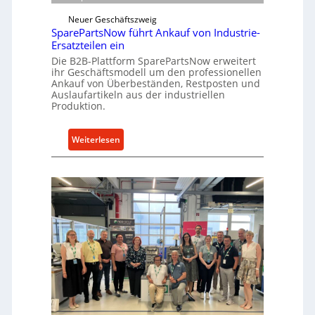
w
e
i
Neuer Geschäftszweig
k
SparePartsNow führt Ankauf von Industrie-
c
t
Ersatzteilen ein
k
e
Die B2B-Plattform SparePartsNow erweitert
e
A
ihr Geschäftsmodell um den professionellen
l
Ankauf von Überbeständen, Restposten und
n
t
Auslaufartikeln aus der industriellen
t
Produktion.
X
r
6
i
0
:
Weiterlesen
e
-
S
b
P
p
e
l
a
a
r
t
e
t
P
f
a
o
r
r
t
m
s
w
N
e