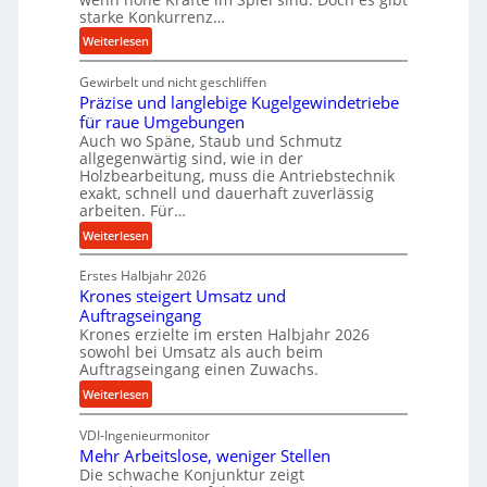
a
starke Konkurrenz…
n
:
Weiterlesen
c
K
e
Gewirbelt und nicht geschliffen
u
b
Präzise und langlebige Kugelgewindetriebe
g
e
für raue Umgebungen
e
i
Auch wo Späne, Staub und Schmutz
l
m
allgegenwärtig sind, wie in der
g
Holzbearbeitung, muss die Antriebstechnik
D
e
exakt, schnell und dauerhaft zuverlässig
r
w
arbeiten. Für…
ü
i
:
Weiterlesen
c
n
P
k
d
Erstes Halbjahr 2026
r
p
e
Krones steigert Umsatz und
ä
r
t
Auftragseingang
z
o
r
Krones erzielte im ersten Halbjahr 2026
i
z
i
sowohl bei Umsatz als auch beim
s
e
Auftragseingang einen Zuwachs.
e
e
s
b
:
Weiterlesen
u
s
u
K
n
n
VDI-Ingenieurmonitor
r
d
d
Mehr Arbeitslose, weniger Stellen
o
l
Die schwache Konjunktur zeigt
H
n
a