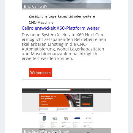
Ü
Bild: Cellro BV
b
e
Zusätzliche Lagerkapazität oder weitere
r
CNC-Maschine
l
Cellro entwickelt X60-Plattform weiter
a
Das neue System Xcelerate X60 Next Gen
s
ermöglicht zerspanenden Betrieben einen
skalierbaren Einstieg in die CNC-
t
Automatisierung, wobei Lagerkapazitäten
s
und Maschinenanzahlen nachträglich
c
erweitert werden können.
h
u
:
Weiterlesen
t
C
z
e
f
l
ü
l
r
r
i
o
n
e
d
n
i
t
Bild: SparePartsNow GmbH
r