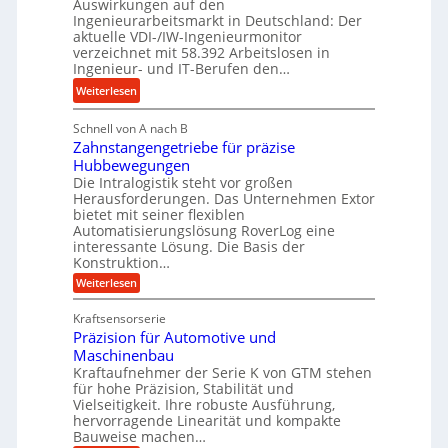
Auswirkungen auf den
y
e
n
Ingenieurarbeitsmarkt in Deutschland: Der
d
s
g
aktuelle VDI-/IW-Ingenieurmonitor
r
s
verzeichnet mit 58.392 Arbeitslosen in
l
a
t
Ingenieur- und IT-Berufen den…
e
u
e
:
b
Weiterlesen
l
i
M
i
i
g
Schnell von A nach B
e
g
k
e
Zahnstangengetriebe für präzise
h
e
i
r
Hubbewegungen
r
K
m
t
Die Intralogistik steht vor großen
A
u
Herausforderungen. Das Unternehmen Extor
V
U
r
g
bietet mit seiner flexiblen
e
m
b
e
Automatisierungslösung RoverLog eine
r
s
e
l
interessante Lösung. Die Basis der
g
a
Konstruktion…
i
g
l
t
t
e
:
Weiterlesen
e
z
Z
s
w
a
i
u
Kraftsensorserie
l
i
h
c
n
Präzision für Automotive und
o
n
n
h
d
s
Maschinenbau
s
d
t
A
Kraftaufnehmer der Serie K von GTM stehen
e
e
a
für hohe Präzision, Stabilität und
u
n
,
t
Vielseitigkeit. Ihre robuste Ausführung,
g
f
w
r
hervorragende Linearität und kompakte
e
t
e
i
Bauweise machen…
n
r