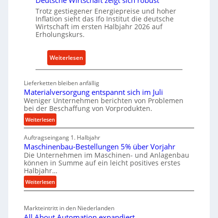
Deutsche Wirtschaft zeigt sich robust
n
r
Trotz gestiegener Energiepreise und hoher
a
i
Inflation sieht das Ifo Institut die deutsche
c
Wirtschaft im ersten Halbjahr 2026 auf
e
h
Erholungskurs.
-
h
E
a
:
Weiterlesen
r
l
D
s
t
e
a
i
Lieferketten bleiben anfällig
u
t
Materialversorgung entspannt sich im Juli
g
t
z
Weniger Unternehmen berichten von Problemen
e
bei der Beschaffung von Vorprodukten.
s
t
W
c
:
Weiterlesen
e
e
M
h
i
r
Auftragseingang 1. Halbjahr
a
e
l
k
Maschinenbau-Bestellungen 5% über Vorjahr
t
W
e
z
Die Unternehmen im Maschinen- und Anlagenbau
e
i
n
können in Summe auf ein leicht positives erstes
e
r
r
Halbjahr…
e
u
i
t
i
:
Weiterlesen
a
g
s
M
n
l
b
a
c
v
a
Markteintritt in den Niederlanden
s
h
e
u
All About Automation expandiert