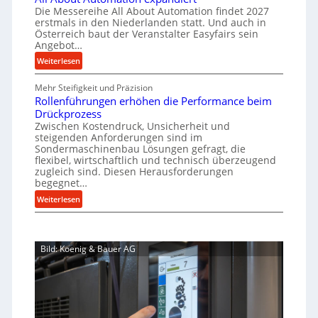
c
a
r
Die Messereihe All About Automation findet 2027
p
h
s
f
erstmals in den Niederlanden statt. Und auch in
r
i
o
Österreich baut der Veranstalter Easyfairs sein
t
o
n
Angebot…
r
z
e
z
g
:
Weiterlesen
e
n
e
u
A
i
b
n
s
Mehr Steifigkeit und Präzision
l
g
a
g
s
Rollenführungen erhöhen die Performance beim
l
t
u
e
Drückprozess
A
e
-
s
Zwischen Kostendruck, Unsicherheit und
n
b
B
steigenden Anforderungen sind im
i
t
o
Sondermaschinenbau Lösungen gefragt, die
e
s
c
u
flexibel, wirtschaftlich und technisch überzeugend
s
p
h
t
zugleich sind. Diesen Herausforderungen
t
a
begegnet…
A
r
e
n
u
o
:
Weiterlesen
l
n
t
R
b
l
t
o
o
u
u
s
m
l
s
n
i
Bild: Koenig & Bauer AG
a
l
g
t
c
t
e
e
h
i
n
n
i
o
f
5
m
n
ü
%
J
e