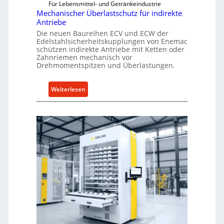
Für Lebensmittel- und Getränkeindustrie
Mechanischer Überlastschutz für indirekte
Antriebe
Die neuen Baureihen ECV und ECW der
Edelstahlsicherheitskupplungen von Enemac
schützen indirekte Antriebe mit Ketten oder
Zahnriemen mechanisch vor
Drehmomentspitzen und Überlastungen.
:
Weiterlesen
M
e
c
h
a
n
i
s
c
h
e
r