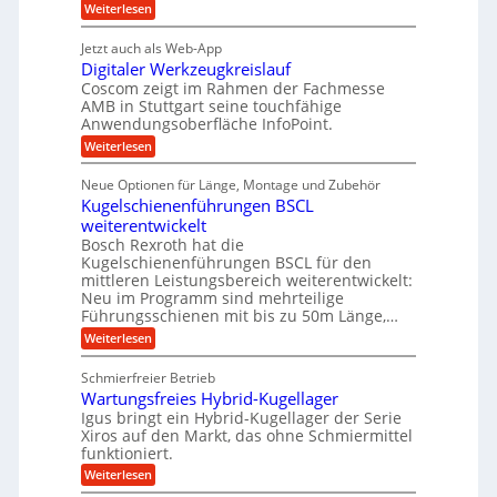
g
n
e
:
Weiterlesen
e
a
P
i
b
t
r
g
g
e
Jetzt auch als Web-App
r
ä
s
i
e
f
Digitaler Werkzeugkreislauf
z
e
e
i
Coscom zeigt im Rahmen der Fachmesse
r
ü
b
s
i
AMB in Stuttgart seine touchfähige
S
r
e
i
Anwendungsoberfläche InfoPoint.
n
f
t
r
o
ü
:
g
Weiterlesen
n
e
a
r
D
f
a
l
u
p
i
ü
Neue Optionen für Länge, Montage und Zubehör
n
r
g
l
e
r
ä
Kugelschienenführungen BSCL
i
g
A
e
U
z
t
weiterentwickelt
u
i
n
m
a
t
Bosch Rexroth hat die
s
l
o
g
Kugelschienenführungen BSCL für den
e
e
m
e
mittleren Leistungsbereich weiterentwickelt:
H
r
o
Neu im Programm sind mehrteilige
u
b
W
t
b
Führungsschienen mit bis zu 50m Länge,…
e
i
u
b
r
v
:
Weiterlesen
n
e
k
e
K
w
z
g
u
u
e
Schmierfreier Betrieb
e
n
e
g
g
u
d
Wartungsfreies Hybrid-Kugellager
e
n
u
g
M
l
Igus bringt ein Hybrid-Kugellager der Serie
n
k
a
s
Xiros auf den Markt, das ohne Schmiermittel
g
r
s
c
funktioniert.
e
e
c
h
n
i
h
:
Weiterlesen
i
s
i
W
e