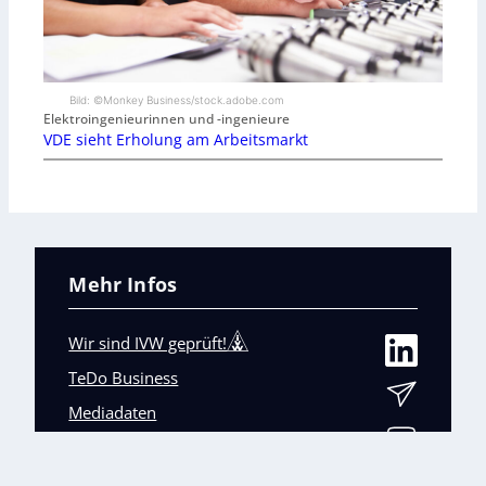
Bild: ©Monkey Business/stock.adobe.com
Elektroingenieurinnen und -ingenieure
VDE sieht Erholung am Arbeitsmarkt
Mehr Infos
Wir sind IVW geprüft!
TeDo Business
Mediadaten
Abo-Service