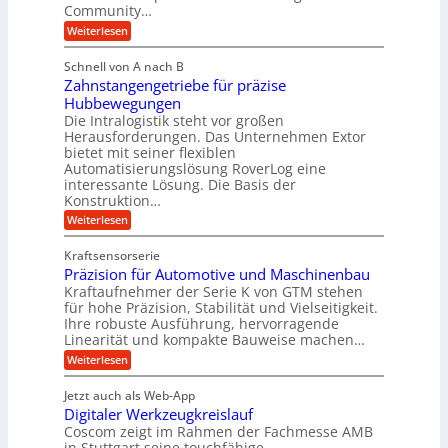
r
t
Community…
l
a
e
:
e
Weiterlesen
u
M
i
b
e
l
g
Schnell von A nach B
i
n
i
e
Zahnstangengetriebe für präzise
s
g
k
c
r
Hubbewegungen
e
h
i
Die Intralogistik steht vor großen
t
K
e
Herausforderungen. Das Unternehmen Extor
m
U
n
u
bietet mit seiner flexiblen
V
a
m
g
Automatisierungslösung RoverLog eine
u
e
s
e
interessante Lösung. Die Basis der
c
r
a
h
Konstruktion…
l
i
g
t
:
g
Weiterlesen
n
l
Z
z
e
Z
a
e
u
e
Kraftsensorserie
w
h
i
i
n
Präzision für Automotive und Maschinenbau
n
i
t
c
s
Kraftaufnehmer der Serie K von GTM stehen
d
e
n
t
für hohe Präzision, Stabilität und Vielseitigkeit.
h
n
A
d
a
Ihre robuste Ausführung, hervorragende
v
u
n
e
o
Linearität und kompakte Bauweise machen…
g
f
n
t
:
e
Weiterlesen
K
t
r
P
n
I
r
r
g
i
w
Jetzt auch als Web-App
ä
e
a
i
e
Digitaler Werkzeugkreislauf
z
t
c
g
i
b
r
Coscom zeigt im Rahmen der Fachmesse AMB
h
s
i
s
in Stuttgart seine touchfähige
e