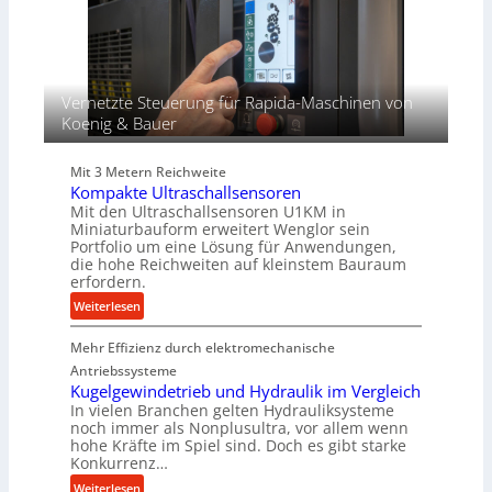
w
a
k
e
n
p
n
d
r
d
i
o
u
e
z
Vernetzte Steuerung für Rapida-Maschinen von
n
r
e
Koenig & Bauer
g
t
s
e
s
n
Mit 3 Metern Reichweite
f
Kompakte Ultraschallsensoren
Mit den Ultraschallsensoren U1KM in
ü
Miniaturbauform erweitert Wenglor sein
r
Portfolio um eine Lösung für Anwendungen,
d
die hohe Reichweiten auf kleinstem Bauraum
i
erfordern.
e
:
Weiterlesen
P
K
r
Mehr Effizienz durch elektromechanische
o
o
m
Antriebssysteme
d
p
Kugelgewindetrieb und Hydraulik im Vergleich
u
In vielen Branchen gelten Hydrauliksysteme
a
k
noch immer als Nonplusultra, vor allem wenn
k
t
hohe Kräfte im Spiel sind. Doch es gibt starke
t
i
Konkurrenz…
e
o
:
Weiterlesen