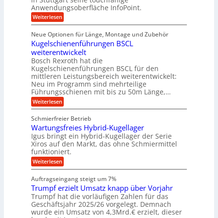
t
i
e
Anwendungsoberfläche InfoPoint.
e
i
f
o
b
g
i
:
Weiterlesen
n
e
ü
e
D
f
f
n
r
r
i
ü
ü
Neue Optionen für Länge, Montage und Zubehör
g
a
g
r
r
r
l
Kugelschienenführungen BSCL
i
a
A
p
a
s
t
weiterentwickelt
u
r
n
M
u
a
t
ä
Bosch Rexroth hat die
a
g
l
e
o
z
Kugelschienenführungen BSCL für den
s
e
m
i
U
mittleren Leistungsbereich weiterentwickelt:
c
r
o
s
h
Neu im Programm sind mehrteilige
m
W
t
e
i
Führungsschienen mit bis zu 50m Länge,…
e
g
i
H
n
r
v
u
:
Weiterlesen
e
e
k
e
b
K
n
b
z
u
b
u
Schmierfreier Betrieb
e
n
u
e
g
u
d
Wartungsfreies Hybrid-Kugellager
w
e
n
g
M
e
l
Igus bringt ein Hybrid-Kugellager der Serie
g
k
a
g
s
Xiros auf den Markt, das ohne Schmiermittel
r
s
u
e
c
funktioniert.
e
c
n
h
n
i
h
:
g
Weiterlesen
i
s
i
W
e
e
l
n
a
n
n
Auftragseingang steigt um 7%
a
e
r
e
u
Trumpf erzielt Umsatz knapp über Vorjahr
n
t
n
f
b
u
Trumpf hat die vorläufigen Zahlen für das
f
a
n
ü
Geschäftsjahr 2025/26 vorgelegt. Demnach
u
g
h
wurde ein Umsatz von 4,3Mrd.€ erzielt, dieser
s
r