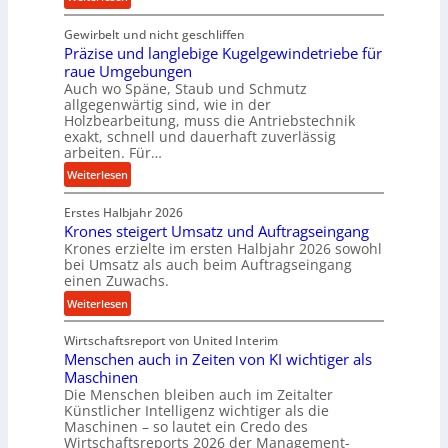
U
n
K
l
i
Gewirbelt und nicht geschliffen
u
t
n
Präzise und langlebige Kugelgewindetriebe für
g
r
d
raue Umgebungen
e
a
e
Auch wo Späne, Staub und Schmutz
l
s
allgegenwärtig sind, wie in der
n
g
c
Holzbearbeitung, muss die Antriebstechnik
M
e
h
exakt, schnell und dauerhaft zuverlässig
i
w
arbeiten. Für…
a
t
i
l
:
Weiterlesen
t
n
l
P
e
d
s
Erstes Halbjahr 2026
r
l
e
e
Krones steigert Umsatz und Auftragseingang
ä
s
t
Krones erzielte im ersten Halbjahr 2026 sowohl
n
z
t
r
bei Umsatz als auch beim Auftragseingang
s
i
a
einen Zuwachs.
i
o
s
n
e
:
Weiterlesen
r
e
d
b
K
e
u
u
Wirtschaftsreport von United Interim
r
n
n
n
Menschen auch in Zeiten von KI wichtiger als
o
d
d
Maschinen
n
l
Die Menschen bleiben auch im Zeitalter
H
e
a
Künstlicher Intelligenz wichtiger als die
y
s
n
Maschinen – so lautet ein Credo des
d
s
g
Wirtschaftsreports 2026 der Management-