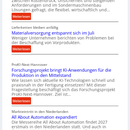
Zwischen Kostendruck, Unsicherheit und steigenden
Anforderungen sind im Sondermaschinenbau
Lösungen gefragt, die flexibel, wirtschaftlich und…
:
Weiterlesen
R
Lieferketten bleiben anfällig
o
Materialversorgung entspannt sich im Juli
l
Weniger Unternehmen berichten von Problemen bei
l
der Beschaffung von Vorprodukten.
e
:
Weiterlesen
n
M
f
a
ü
ProKI-Next-Hannover
t
h
Forschungsprojekt bringt KI-Anwendungen für die
e
r
Produktion in den Mittelstand
r
u
Wie lassen sich aktuelle KI-Technologien schnell und
i
n
praxisnah in der Fertigung einsetzen? Mit dieser
a
g
Fragestellung beschäftigt sich das Forschungsprojekt
l
e
ProKI-Next-Hannover. Ziel ist…
v
n
:
Weiterlesen
e
e
F
r
r
Markteintritt in den Niederlanden
o
s
h
All About Automation expandiert
r
o
ö
Die Messereihe All About Automation findet 2027
s
r
erstmals in den Niederlanden statt. Und auch in
h
c