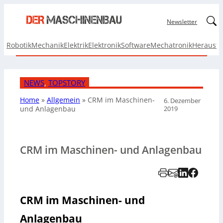
Linked
Newsletter
Robotik
Mechanik
Elektrik
Elektronik
Software
Mechatronik
Herausf
NEWS
, 
TOPSTORY
Home
»
Allgemein
»
CRM im Maschinen-
6. Dezember
2019
und Anlagenbau
CRM im Maschinen- und Anlagenbau
CRM im Maschinen- und
Anlagenbau