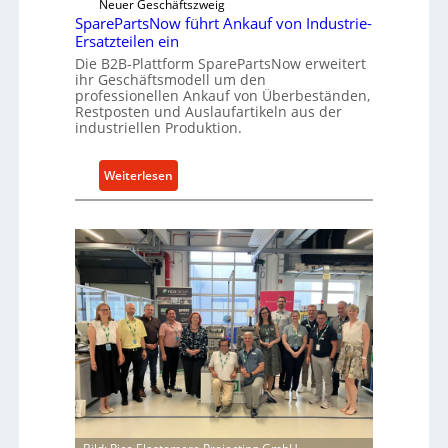
Neuer Geschäftszweig
i
k
SparePartsNow führt Ankauf von Industrie-
c
t
Ersatzteilen ein
k
e
Die B2B-Plattform SparePartsNow erweitert
e
ihr Geschäftsmodell um den
A
l
professionellen Ankauf von Überbeständen,
n
t
Restposten und Auslaufartikeln aus der
t
industriellen Produktion.
X
r
6
i
0
:
Weiterlesen
e
-
S
b
P
p
e
l
a
a
r
t
e
t
P
f
a
o
r
r
t
m
s
w
N
e
o
i
w