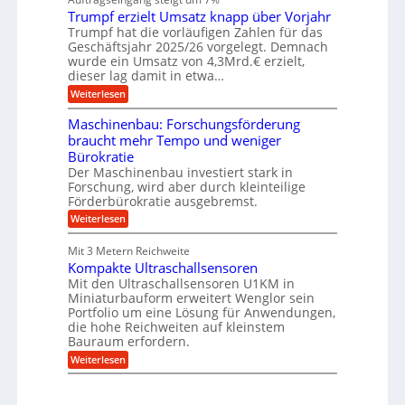
u
n
r
e
f
Trumpf erzielt Umsatz knapp über Vorjahr
b
t
n
a
u
Trumpf hat die vorläufigen Zahlen für das
f
u
n
ü
Geschäftsjahr 2025/26 vorgelegt. Demnach
g
h
wurde ein Umsatz von 4,3Mrd.€ erzielt,
s
r
dieser lag damit in etwa…
f
u
:
r
Weiterlesen
n
T
e
g
r
i
e
Maschinenbau: Forschungsförderung
u
e
n
braucht mehr Tempo und weniger
m
s
B
Bürokratie
p
H
S
f
y
Der Maschinenbau investiert stark in
C
e
b
L
Forschung, wird aber durch kleinteilige
r
r
w
Förderbürokratie ausgebremst.
z
i
e
:
Weiterlesen
i
d
i
M
e
-
t
a
l
K
e
Mit 3 Metern Reichweite
s
t
u
r
Kompakte Ultraschallsensoren
c
U
g
e
h
Mit den Ultraschallsensoren U1KM in
m
e
n
i
s
l
Miniaturbauform erweitert Wenglor sein
t
n
a
l
Portfolio um eine Lösung für Anwendungen,
w
e
t
a
i
die hohe Reichweiten auf kleinstem
n
z
g
c
Bauraum erfordern.
b
k
e
k
a
:
n
r
Weiterlesen
e
u
K
a
l
:
o
p
t
F
m
p