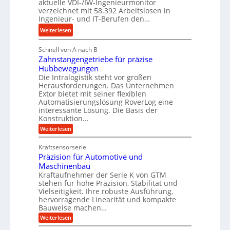
g
aktuelle VDI-/IW-Ingenieurmonitor
r
s
verzeichnet mit 58.392 Arbeitslosen in
l
a
t
Ingenieur- und IT-Berufen den…
e
u
e
:
b
Weiterlesen
l
i
M
i
i
g
Schnell von A nach B
e
g
k
e
Zahnstangengetriebe für präzise
h
e
i
r
Hubbewegungen
r
K
m
t
Die Intralogistik steht vor großen
A
u
Herausforderungen. Das Unternehmen
V
U
r
g
Extor bietet mit seiner flexiblen
e
m
b
e
Automatisierungslösung RoverLog eine
r
s
e
l
interessante Lösung. Die Basis der
g
a
Konstruktion…
i
g
l
t
t
e
:
Weiterlesen
e
z
Z
s
w
a
i
u
Kraftsensorserie
l
i
h
c
n
Präzision für Automotive und
o
n
n
h
d
s
Maschinenbau
s
d
t
A
Kraftaufnehmer der Serie K von GTM
e
e
a
stehen für hohe Präzision, Stabilität und
u
n
,
t
Vielseitigkeit. Ihre robuste Ausführung,
g
f
w
r
hervorragende Linearität und kompakte
e
t
e
i
Bauweise machen…
n
r
g
n
e
:
Weiterlesen
e
a
P
i
b
t