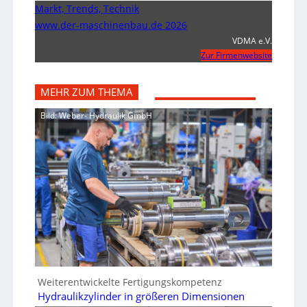
Markt, Trends, Technik
www.der-maschinenbau.de 2026
VDMA e.V.
Zur Firmenwebsite
MEHR ZUM THEMA
Bild: Weber- Hydraulik GmbH
Weiterentwickelte Fertigungskompetenz
Hydraulikzylinder in größeren Dimensionen