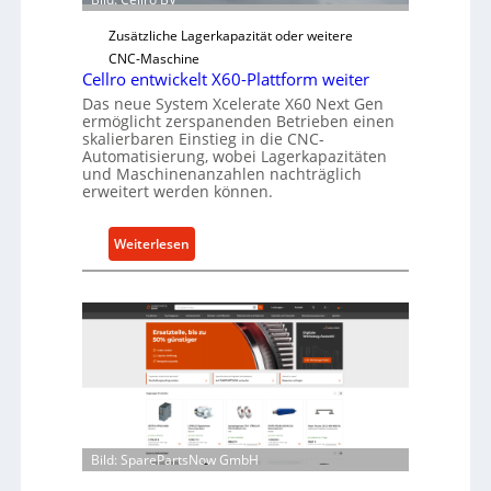
b
e
Zusätzliche Lagerkapazität oder weitere
r
CNC-Maschine
l
Cellro entwickelt X60-Plattform weiter
a
Das neue System Xcelerate X60 Next Gen
ermöglicht zerspanenden Betrieben einen
s
skalierbaren Einstieg in die CNC-
t
Automatisierung, wobei Lagerkapazitäten
s
und Maschinenanzahlen nachträglich
c
erweitert werden können.
h
u
:
Weiterlesen
t
C
z
e
f
l
ü
l
r
r
i
o
n
e
d
n
i
t
Bild: SparePartsNow GmbH
r
w
e