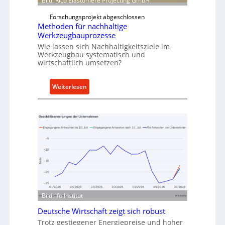
Bild: Rico Elastomere Projecting GmbH
t
f
Forschungsprojekt abgeschlossen
e
ü
Methoden für nachhaltige
r
h
Werkzeugbauprozesse
r
Wie lassen sich Nachhaltigkeitsziele im
t
Werkzeugbau systematisch und
wirtschaftlich umsetzen?
A
n
k
:
Weiterlesen
a
M
u
e
f
t
v
h
o
o
n
d
I
e
n
n
d
f
u
ü
Bild: Ifo Institut
s
r
t
Deutsche Wirtschaft zeigt sich robust
n
r
Trotz gestiegener Energiepreise und hoher
a