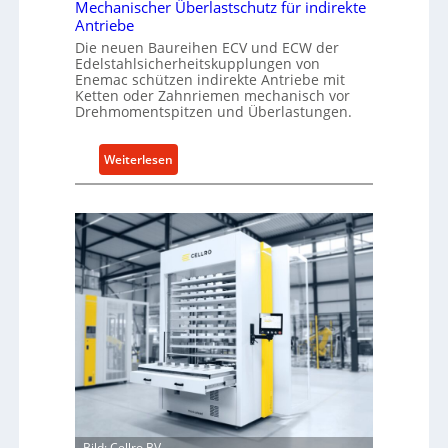
Mechanischer Überlastschutz für indirekte
Antriebe
Die neuen Baureihen ECV und ECW der
Edelstahlsicherheitskupplungen von
Enemac schützen indirekte Antriebe mit
Ketten oder Zahnriemen mechanisch vor
Drehmomentspitzen und Überlastungen.
:
Weiterlesen
M
e
c
h
a
n
i
s
c
h
e
r
Ü
Bild: Cellro BV