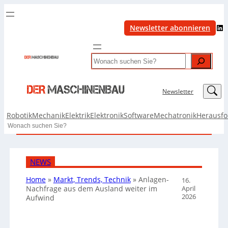
LinkedIn
Newsletter abonnieren
Search
LinkedIn
Newsletter
Robotik
Mechanik
Elektrik
Elektronik
Software
Mechatronik
Herausf
Search
NEWS
Home
»
Markt, Trends, Technik
»
Anlagen-
16.
April
Nachfrage aus dem Ausland weiter im
2026
Aufwind