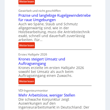
n
:
Weiterlesen
c
K
e
Gewirbelt und nicht geschliffen
u
b
Präzise und langlebige Kugelgewindetriebe
g
e
für raue Umgebungen
e
Auch wo Späne, Staub und Schmutz
i
l
allgegenwärtig sind, wie in der
m
g
Holzbearbeitung, muss die Antriebstechnik
D
e
exakt, schnell und dauerhaft zuverlässig
r
w
arbeiten. Für…
ü
i
:
Weiterlesen
c
n
P
k
d
Erstes Halbjahr 2026
r
p
e
Krones steigert Umsatz und
ä
r
t
Auftragseingang
z
o
r
Krones erzielte im ersten Halbjahr 2026
i
z
i
sowohl bei Umsatz als auch beim
s
e
Auftragseingang einen Zuwachs.
e
e
s
b
:
Weiterlesen
u
s
u
K
n
n
VDI-Ingenieurmonitor
r
d
d
Mehr Arbeitslose, weniger Stellen
o
l
Die schwache Konjunktur zeigt
H
n
a
Auswirkungen auf den
y
e
n
Ingenieurarbeitsmarkt in Deutschland: Der
d
s