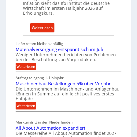
Inflation sieht das Ifo Institut die deutsche
i
c
Wirtschaft im ersten Halbjahr 2026 auf
e
h
Erholungskurs.
-
h
E
a
:
Weiterlesen
r
l
D
s
t
e
a
Lieferketten bleiben anfällig
i
u
t
Materialversorgung entspannt sich im Juli
g
t
Weniger Unternehmen berichten von Problemen
z
e
bei der Beschaffung von Vorprodukten.
s
t
W
c
:
Weiterlesen
e
e
M
h
i
r
Auftragseingang 1. Halbjahr
a
e
l
k
Maschinenbau-Bestellungen 5% über Vorjahr
t
W
e
Die Unternehmen im Maschinen- und Anlagenbau
z
e
i
können in Summe auf ein leicht positives erstes
n
e
r
r
Halbjahr…
e
i
u
t
:
Weiterlesen
i
a
g
s
M
l
n
b
a
c
v
a
Markteintritt in den Niederlanden
s
h
e
u
All About Automation expandiert
c
a
r
Die Messereihe All About Automation findet 2027
p
h
s
f