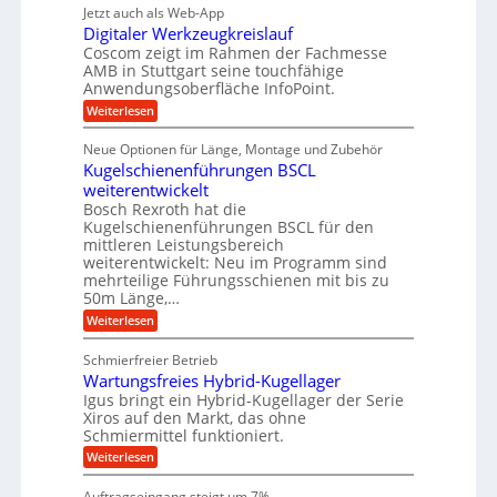
r
g
g
e
Jetzt auch als Web-App
r
ä
s
i
e
f
Digitaler Werkzeugkreislauf
z
e
e
i
Coscom zeigt im Rahmen der Fachmesse
r
ü
b
s
i
AMB in Stuttgart seine touchfähige
S
r
e
i
Anwendungsoberfläche InfoPoint.
n
f
t
r
o
ü
:
g
Weiterlesen
n
e
a
r
D
f
a
l
u
p
i
ü
Neue Optionen für Länge, Montage und Zubehör
n
r
g
l
e
r
ä
Kugelschienenführungen BSCL
i
g
A
e
U
z
t
weiterentwickelt
u
i
n
m
a
t
Bosch Rexroth hat die
s
l
o
g
Kugelschienenführungen BSCL für den
e
e
m
e
mittleren Leistungsbereich
H
r
o
weiterentwickelt: Neu im Programm sind
u
b
W
t
b
mehrteilige Führungsschienen mit bis zu
e
i
u
b
r
50m Länge,…
v
n
e
k
e
:
Weiterlesen
w
z
g
u
K
e
e
n
e
u
g
u
Schmierfreier Betrieb
d
g
n
u
g
M
Wartungsfreies Hybrid-Kugellager
e
n
k
a
l
Igus bringt ein Hybrid-Kugellager der Serie
g
r
s
s
Xiros auf den Markt, das ohne
e
e
c
c
n
Schmiermittel funktioniert.
i
h
h
s
i
:
Weiterlesen
i
l
n
W
e
a
e
a
n
Auftragseingang steigt um 7%