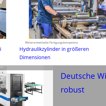
Weiterentwickelte Fertigungskompetenz
i
Hydraulikzylinder in größeren
Dimensionen
Deutsche Wir
robust