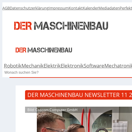
AGB
Datenschutzerklärung
Impressum
Kontakt
Kalender
Mediadaten
Perfek
Robotik
Mechanik
Elektrik
Elektronik
Software
Mechatroni
Search
DER MASCHINENBAU NEWSLETTER 11 
Bild: Coscom Computer GmbH