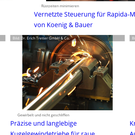
Rüstzeiten minimieren
Vernetzte Steuerung für Rapida-
von Koenig & Bauer
Bild: Dr. Erich Tretter GmbH & Co.
B
Gewirbelt und nicht geschliffen
Präzise und langlebige
K
Kugelgewindetriebe für raue
A