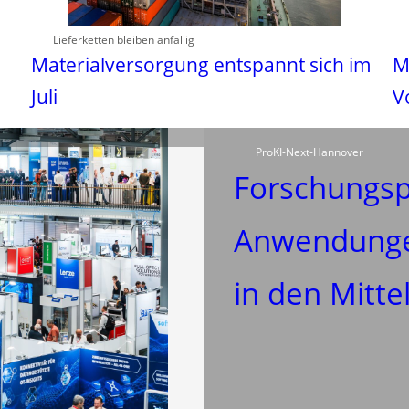
Lieferketten bleiben anfällig
Materialversorgung entspannt sich im
M
Juli
V
ProKI-Next-Hannover
Forschungspr
Anwendungen
in den Mitte