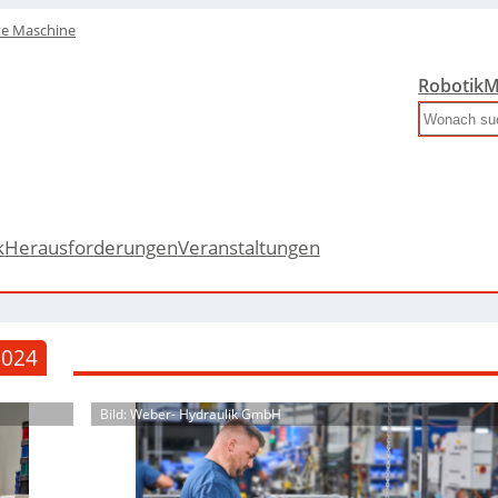
te Maschine
Robotik
M
Search
k
Herausforderungen
Veranstaltungen
2024
Bild: Weber- Hydraulik GmbH