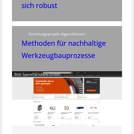
sich robust
Forschungsprojekt abgeschlossen
Methoden für nachhaltige
Werkzeugbauprozesse
Bild: SparePartsNow GmbH