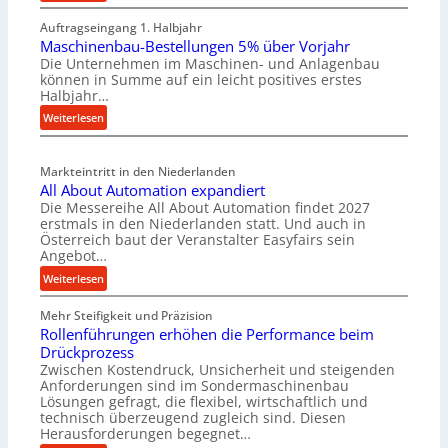
M
Auftragseingang 1. Halbjahr
a
Maschinenbau-Bestellungen 5% über Vorjahr
t
Die Unternehmen im Maschinen- und Anlagenbau
e
können in Summe auf ein leicht positives erstes
r
Halbjahr…
i
:
Weiterlesen
a
M
l
a
v
Markteintritt in den Niederlanden
s
e
All About Automation expandiert
c
r
Die Messereihe All About Automation findet 2027
h
s
erstmals in den Niederlanden statt. Und auch in
i
o
Österreich baut der Veranstalter Easyfairs sein
n
Angebot…
r
e
g
:
Weiterlesen
n
u
A
b
n
Mehr Steifigkeit und Präzision
l
a
g
Rollenführungen erhöhen die Performance beim
l
u
e
Drückprozess
A
-
Zwischen Kostendruck, Unsicherheit und steigenden
n
b
B
Anforderungen sind im Sondermaschinenbau
t
o
Lösungen gefragt, die flexibel, wirtschaftlich und
e
s
u
technisch überzeugend zugleich sind. Diesen
s
p
t
Herausforderungen begegnet…
t
a