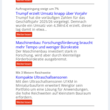
i
n
s
i
W
e
e
l
n
a
n
n
Auftragseingang steigt um 7%
a
e
r
e
u
Trumpf erzielt Umsatz knapp über Vorjahr
n
t
n
f
b
u
Trumpf hat die vorläufigen Zahlen für das
f
a
n
ü
Geschäftsjahr 2025/26 vorgelegt. Demnach
u
g
h
wurde ein Umsatz von 4,3Mrd.€ erzielt, dieser
s
r
lag damit in etwa…
f
u
:
r
Weiterlesen
n
T
e
g
r
i
e
Maschinenbau: Forschungsförderung braucht
u
e
n
mehr Tempo und weniger Bürokratie
m
s
B
Der Maschinenbau investiert stark in
p
H
S
Forschung, wird aber durch kleinteilige
f
y
C
e
b
Förderbürokratie ausgebremst.
L
r
r
w
:
Weiterlesen
z
i
e
M
i
d
i
a
e
-
Mit 3 Metern Reichweite
t
s
l
K
e
Kompakte Ultraschallsensoren
c
t
u
r
h
Mit den Ultraschallsensoren U1KM in
U
g
e
i
Miniaturbauform erweitert Wenglor sein
m
e
n
n
Portfolio um eine Lösung für Anwendungen,
s
l
t
e
a
l
die hohe Reichweiten auf kleinstem Bauraum
w
n
t
a
erfordern.
i
b
z
g
c
a
:
Weiterlesen
k
e
k
u
K
n
r
e
:
o
a