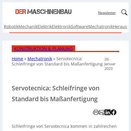
Linked
Newsletter
Robotik
Mechanik
Elektrik
Elektronik
Software
Mechatronik
Herausf
KONSTRUKTION & PLANUNG
Home
»
Mechatronik
»
Servotecnica:
26.
Januar
Schleifringe von Standard bis Maßanfertigung
2023
Servotecnica: Schleifringe von
Standard bis Maßanfertigung
Schleifringe von Servotecnica kommen in zahlreichen