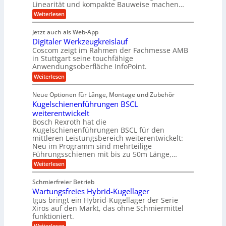
,
Linearität und kompakte Bauweise machen…
u
g
e
w
:
e
Weiterlesen
f
t
e
P
n
t
r
r
g
n
Jetzt auch als Web-App
r
ä
e
i
i
Digitaler Werkzeugkreislauf
z
t
a
e
g
i
r
Coscom zeigt im Rahmen der Fachmesse AMB
g
b
s
i
in Stuttgart seine touchfähige
e
s
i
e
e
Anwendungsoberfläche InfoPoint.
r
o
b
e
f
:
Weiterlesen
S
n
e
i
D
f
ü
f
t
i
ü
ü
n
Neue Optionen für Länge, Montage und Zubehör
r
e
g
r
r
g
Kugelschienenführungen BSCL
r
i
A
l
p
a
t
weiterentwickelt
u
r
a
l
a
t
ä
n
Bosch Rexroth hat die
u
e
l
o
z
Kugelschienenführungen BSCL für den
g
e
e
m
i
n
mittleren Leistungsbereich weiterentwickelt:
r
o
s
U
Neu im Programm sind mehrteilige
W
t
e
m
Führungsschienen mit bis zu 50m Länge,…
e
i
H
r
g
v
u
:
Weiterlesen
k
e
b
K
e
z
u
b
u
b
Schmierfreier Betrieb
e
n
e
g
u
u
d
Wartungsfreies Hybrid-Kugellager
w
e
g
M
e
l
Igus bringt ein Hybrid-Kugellager der Serie
n
k
a
g
s
Xiros auf den Markt, das ohne Schmiermittel
g
r
s
u
c
funktioniert.
e
c
e
n
h
i
h
:
g
Weiterlesen