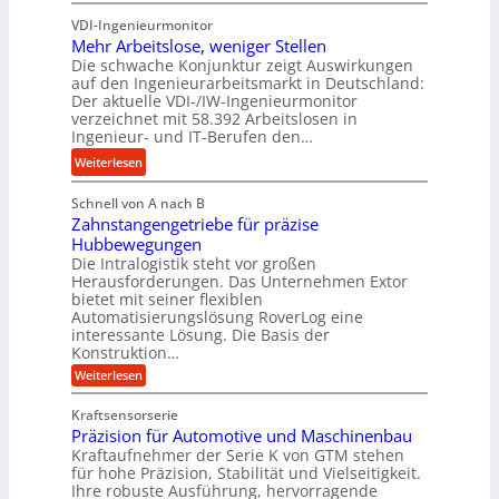
K
r
u
u
VDI-Ingenieurmonitor
r
o
n
n
Mehr Arbeitslose, weniger Stellen
o
z
d
Die schwache Konjunktur zeigt Auswirkungen
d
n
e
l
auf den Ingenieurarbeitsmarkt in Deutschland:
H
e
s
a
Der aktuelle VDI-/IW-Ingenieurmonitor
y
s
s
n
verzeichnet mit 58.392 Arbeitslosen in
d
s
Ingenieur- und IT-Berufen den…
g
r
t
l
:
Weiterlesen
a
e
e
M
u
i
b
Schnell von A nach B
e
l
g
i
Zahnstangengetriebe für präzise
h
i
e
g
Hubbewegungen
r
k
r
Die Intralogistik steht vor großen
e
A
i
t
Herausforderungen. Das Unternehmen Extor
K
r
m
bietet mit seiner flexiblen
U
u
b
Automatisierungslösung RoverLog eine
V
m
g
e
interessante Lösung. Die Basis der
e
s
e
Konstruktion…
i
r
a
l
t
:
Weiterlesen
g
t
g
Z
s
l
a
z
e
Kraftsensorserie
l
h
e
u
w
Präzision für Automotive und Maschinenbau
o
n
i
n
s
Kraftaufnehmer der Serie K von GTM stehen
i
s
c
t
d
für hohe Präzision, Stabilität und Vielseitigkeit.
n
e
a
h
Ihre robuste Ausführung, hervorragende
A
d
n