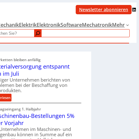
LinkedIn
Newsletter abonnieren
echanik
Elektrik
Elektronik
Software
Mechatronik
Mehr
rketten bleiben anfällig
erialversorgung entspannt
h im Juli
iger Unternehmen berichten von
blemen bei der Beschaffung von
produkten.
:
erlesen
M
ragseingang 1. Halbjahr
a
chinenbau-Bestellungen 5%
t
e
r Vorjahr
r
 Unternehmen im Maschinen- und
i
agenbau können in Summe auf ein
a