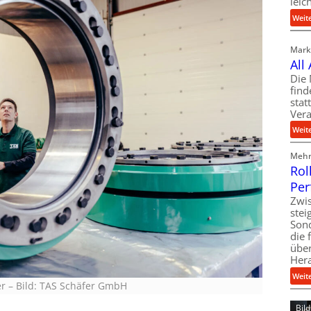
leic
Weit
Markt
All
Die 
find
stat
Vera
Weit
Mehr 
Rol
Per
Zwis
ste
Son
die 
über
Her
Weit
er
–
Bild: TAS Schäfer GmbH
Bil