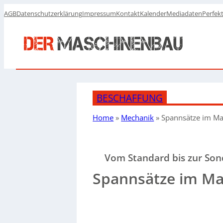
AGB
Datenschutzerklärung
Impressum
Kontakt
Kalender
Mediadaten
Perfek
BESCHAFFUNG
Home
»
Mechanik
»
Spannsätze im M
Vom Standard bis zur So
Spannsätze im M