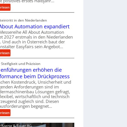
ht positives erstes Halbjahr…
l
:
erlesen
v
M
e
a
eintritt in den Niederlanden
r
s
 About Automation expandiert
s
c
Messereihe All About Automation
o
h
et 2027 erstmals in den Niederlanden
r
i
t. Und auch in Österreich baut der
g
n
nstalter Easyfairs sein Angebot…
u
e
:
erlesen
n
n
A
g
b
Steifigkeit und Präzision
l
e
a
lenführungen erhöhen die
l
n
u
A
t
formance beim Drückprozess
-
b
s
chen Kostendruck, Unsicherheit und
B
o
p
igenden Anforderungen sind im
e
u
dermaschinenbau Lösungen gefragt,
a
s
flexibel, wirtschaftlich und technisch
t
n
t
zeugend zugleich sind. Diesen
A
n
e
ausforderungen begegnet…
u
t
l
t
:
s
erlesen
l
o
R
i
u
m
o
c
d: Koenig & Bauer AG
n