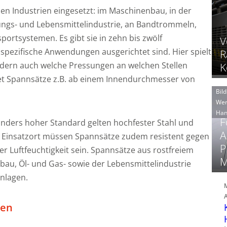
n Industrien eingesetzt: im Maschinenbau, in der
ungs- und Lebensmittelindustrie, an Bandtrommeln,
rtsystemen. Es gibt sie in zehn bis zwölf
V
spezifische Anwendungen ausgerichtet sind. Hier spielt
R
ondern auch welche Pressungen an welchen Stellen
K
tet Spannsätze z.B. ab einem Innendurchmesser von
Bild
Wer
Han
F
sonders hoher Standard gelten hochfester Stahl und
A
om Einsatzort müssen Spannsätze zudem resistent gegen
P
r Luftfeuchtigkeit sein. Spannsätze aus rostfreiem
M
bau, Öl- und Gas- sowie der Lebensmittelindustrie
anlagen.
zen