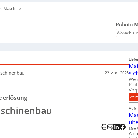
te Maschine
Robotik
M
Search
Liefe
Mat
sic
aschinenbau
22. April 2025
Wen
Pro
Vor
nderlösung
Weit
aschinenbau
Auft
Mas
übe
Die
Anl