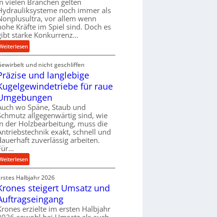
In vielen Branchen gelten
e
Hydrauliksysteme noch immer als
r
Nonplusultra, vor allem wenn
f
hohe Kräfte im Spiel sind. Doch es
gibt starke Konkurrenz…
o
r
:
Weiterlesen
m
K
a
Gewirbelt und nicht geschliffen
u
n
Präzise und langlebige
g
c
e
Kugelgewindetriebe für raue
e
l
Umgebungen
b
g
Auch wo Späne, Staub und
e
e
Schmutz allgegenwärtig sind, wie
i
w
in der Holzbearbeitung, muss die
m
i
Antriebstechnik exakt, schnell und
D
n
dauerhaft zuverlässig arbeiten.
r
Für…
d
ü
e
:
Weiterlesen
c
t
P
k
r
Erstes Halbjahr 2026
r
p
i
Krones steigert Umsatz und
ä
r
e
z
Auftragseingang
o
b
i
Krones erzielte im ersten Halbjahr
z
u
s