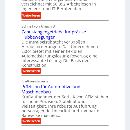
r
s
verzeichnet mit 58.392 Arbeitslosen in
l
a
t
Ingenieur- und IT-Berufen den…
e
u
e
:
b
Weiterlesen
l
i
M
i
i
g
Schnell von A nach B
e
g
k
e
Zahnstangengetriebe für präzise
h
e
i
r
Hubbewegungen
r
K
m
t
Die Intralogistik steht vor großen
A
u
Herausforderungen. Das Unternehmen
V
U
r
g
Extor bietet mit seiner flexiblen
e
m
b
e
Automatisierungslösung RoverLog eine
r
s
e
l
interessante Lösung. Die Basis der
g
a
Konstruktion…
i
g
l
t
t
e
:
Weiterlesen
e
z
Z
s
w
a
i
u
Kraftsensorserie
l
i
h
c
n
Präzision für Automotive und
o
n
n
h
d
s
Maschinenbau
s
d
t
A
Kraftaufnehmer der Serie K von GTM stehen
e
e
a
für hohe Präzision, Stabilität und
u
n
,
t
Vielseitigkeit. Ihre robuste Ausführung,
g
f
w
r
hervorragende Linearität und kompakte
e
t
e
i
Bauweise machen…
n
r
g
n
e
:
Weiterlesen
e
a
P
i
b
t
r
g