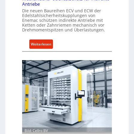
Antriebe
Die neuen Baureihen ECV und ECW der
Edelstahlsicherheitskupplungen von
Enemac schützen indirekte Antriebe mit
Ketten oder Zahnriemen mechanisch vor
Drehmomentspitzen und Überlastungen.
:
Weiterlesen
M
e
c
h
a
n
i
s
c
h
e
r
Ü
Bild: Cellro BV
b