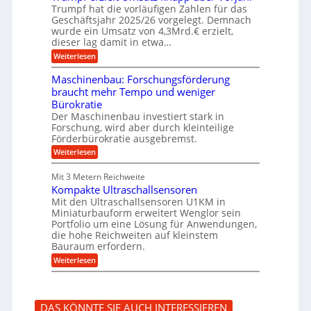
f
b
u
Trumpf hat die vorläufigen Zahlen für das
f
a
n
ü
Geschäftsjahr 2025/26 vorgelegt. Demnach
u
g
h
wurde ein Umsatz von 4,3Mrd.€ erzielt,
s
r
dieser lag damit in etwa…
f
u
:
r
Weiterlesen
n
T
e
g
r
i
e
Maschinenbau: Forschungsförderung
u
e
n
braucht mehr Tempo und weniger
m
s
B
Bürokratie
p
H
S
f
y
Der Maschinenbau investiert stark in
C
e
b
L
Forschung, wird aber durch kleinteilige
r
r
w
Förderbürokratie ausgebremst.
z
i
e
:
Weiterlesen
i
d
i
M
e
-
t
a
l
K
e
Mit 3 Metern Reichweite
s
t
u
r
Kompakte Ultraschallsensoren
c
U
g
e
h
Mit den Ultraschallsensoren U1KM in
m
e
n
i
s
l
Miniaturbauform erweitert Wenglor sein
t
n
a
l
Portfolio um eine Lösung für Anwendungen,
w
e
t
a
i
die hohe Reichweiten auf kleinstem
n
z
g
c
Bauraum erfordern.
b
k
e
k
a
:
n
r
Weiterlesen
e
u
K
a
l
:
o
p
t
F
m
p
o
p
ü
DAS KÖNNTE SIE AUCH INTERESSIEREN
r
a
b