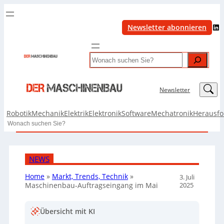
LinkedIn
Newsletter abonnieren
Search
LinkedIn
Newsletter
Robotik
Mechanik
Elektrik
Elektronik
Software
Mechatronik
Herausf
Search
NEWS
Home
»
Markt, Trends, Technik
»
3. Juli
2025
Maschinenbau-Auftragseingang im Mai
Übersicht mit KI