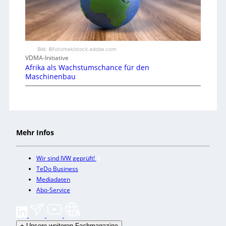
Bild: ©fotomek/stock.adobe.com
VDMA-Initiative
Afrika als Wachstumschance für den
Maschinenbau
Mehr Infos
Wir sind IVW geprüft!
TeDo Business
Mediadaten
Abo-Service
+
Unsere weiteren Fachmagazine