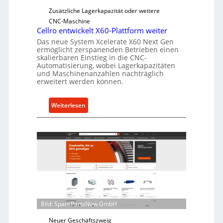
e
Zusätzliche Lagerkapazität oder weitere
r
CNC-Maschine
l
Cellro entwickelt X60-Plattform weiter
a
Das neue System Xcelerate X60 Next Gen
s
ermöglicht zerspanenden Betrieben einen
skalierbaren Einstieg in die CNC-
t
Automatisierung, wobei Lagerkapazitäten
s
und Maschinenanzahlen nachträglich
c
erweitert werden können.
h
u
:
Weiterlesen
t
C
z
e
f
l
ü
l
r
r
i
o
n
e
d
n
i
t
Bild: SparePartsNow GmbH
r
w
e
i
Neuer Geschäftszweig