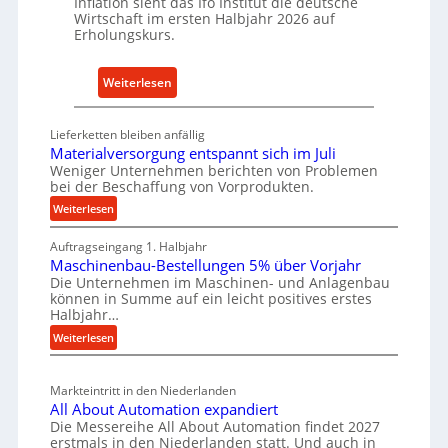
Inflation sieht das Ifo Institut die deutsche
i
c
Wirtschaft im ersten Halbjahr 2026 auf
e
h
Erholungskurs.
-
h
E
a
:
Weiterlesen
r
l
D
s
t
e
a
Lieferketten bleiben anfällig
i
u
t
Materialversorgung entspannt sich im Juli
g
t
Weniger Unternehmen berichten von Problemen
z
e
bei der Beschaffung von Vorprodukten.
s
t
W
c
:
Weiterlesen
e
e
M
h
i
r
Auftragseingang 1. Halbjahr
a
e
l
k
Maschinenbau-Bestellungen 5% über Vorjahr
t
W
e
z
Die Unternehmen im Maschinen- und Anlagenbau
e
i
n
können in Summe auf ein leicht positives erstes
e
r
r
Halbjahr…
e
i
u
t
:
Weiterlesen
i
a
g
s
M
n
l
b
a
c
v
a
Markteintritt in den Niederlanden
s
h
e
u
All About Automation expandiert
c
a
r
Die Messereihe All About Automation findet 2027
p
h
s
f
erstmals in den Niederlanden statt. Und auch in