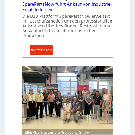
k
SparePartsNow führt Ankauf von Industrie-
c
t
Ersatzteilen ein
k
e
Die B2B-Plattform SparePartsNow erweitert
e
ihr Geschäftsmodell um den professionellen
A
l
Ankauf von Überbeständen, Restposten und
n
t
Auslaufartikeln aus der industriellen
t
Produktion.
X
r
6
i
0
:
Weiterlesen
e
-
S
b
P
p
e
l
a
a
r
t
e
t
P
f
a
o
r
r
t
m
s
w
N
e
o
i
w
Bild: Rico Elastomere Projecting GmbH