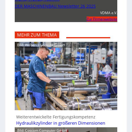
DER MASCHINENBAU Newsletter 26 2025
VDMA e.V.
Zur Firmenwebsite
MEHR ZUM THEMA
Bild: Weber- Hydraulik GmbH
Weiterentwickelte Fertigungskompetenz
Hydraulikzylinder in größeren Dimensionen
Bild: Coscom Computer GmbH