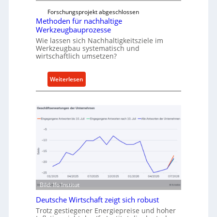
t
f
Forschungsprojekt abgeschlossen
e
ü
Methoden für nachhaltige
r
h
Werkzeugbauprozesse
r
Wie lassen sich Nachhaltigkeitsziele im
t
Werkzeugbau systematisch und
wirtschaftlich umsetzen?
A
n
k
:
Weiterlesen
a
M
u
e
f
t
v
h
o
o
n
d
I
e
n
n
d
f
u
ü
Bild: Ifo Institut
s
r
t
Deutsche Wirtschaft zeigt sich robust
n
r
Trotz gestiegener Energiepreise und hoher
a