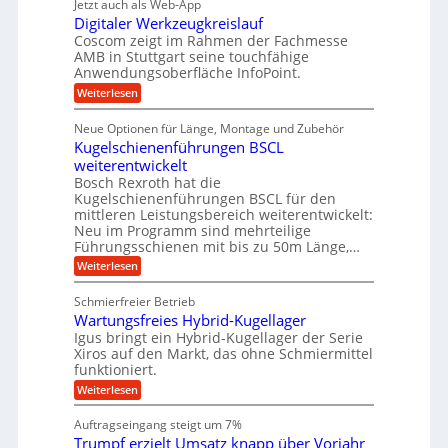
g
e
Jetzt auch als Web-App
r
ä
s
i
e
f
Digitaler Werkzeugkreislauf
z
e
e
i
Coscom zeigt im Rahmen der Fachmesse
r
ü
b
s
i
AMB in Stuttgart seine touchfähige
S
r
e
i
Anwendungsoberfläche InfoPoint.
n
f
t
r
o
ü
:
g
Weiterlesen
n
e
a
r
D
f
a
l
u
p
i
ü
Neue Optionen für Länge, Montage und Zubehör
n
r
g
l
e
r
ä
Kugelschienenführungen BSCL
i
g
A
e
U
z
t
weiterentwickelt
u
i
n
m
a
t
Bosch Rexroth hat die
s
l
o
g
Kugelschienenführungen BSCL für den
e
e
m
e
mittleren Leistungsbereich weiterentwickelt:
H
r
o
Neu im Programm sind mehrteilige
u
b
W
t
b
Führungsschienen mit bis zu 50m Länge,…
e
i
u
b
r
v
:
Weiterlesen
n
e
k
e
K
w
z
g
u
u
e
Schmierfreier Betrieb
e
n
e
g
g
u
d
Wartungsfreies Hybrid-Kugellager
e
n
u
g
M
l
Igus bringt ein Hybrid-Kugellager der Serie
n
k
a
s
Xiros auf den Markt, das ohne Schmiermittel
g
r
s
c
funktioniert.
e
e
c
h
n
i
h
:
Weiterlesen
i
s
i
W
e
l
n
a
n
Auftragseingang steigt um 7%
a
e
r
e
u
Trumpf erzielt Umsatz knapp über Vorjahr
n
t
n