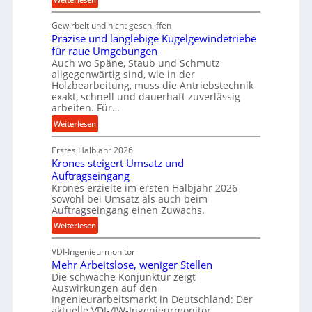
c
K
e
Gewirbelt und nicht geschliffen
u
b
Präzise und langlebige Kugelgewindetriebe
g
e
für raue Umgebungen
e
i
Auch wo Späne, Staub und Schmutz
l
allgegenwärtig sind, wie in der
m
g
Holzbearbeitung, muss die Antriebstechnik
D
e
exakt, schnell und dauerhaft zuverlässig
r
w
arbeiten. Für…
ü
i
:
Weiterlesen
c
n
P
k
d
Erstes Halbjahr 2026
r
p
e
Krones steigert Umsatz und
ä
r
t
Auftragseingang
z
o
r
Krones erzielte im ersten Halbjahr 2026
i
z
i
sowohl bei Umsatz als auch beim
s
e
Auftragseingang einen Zuwachs.
e
e
s
b
:
Weiterlesen
u
s
u
K
n
n
VDI-Ingenieurmonitor
r
d
d
Mehr Arbeitslose, weniger Stellen
o
l
Die schwache Konjunktur zeigt
H
n
a
Auswirkungen auf den
y
e
n
Ingenieurarbeitsmarkt in Deutschland: Der
d
s
g
aktuelle VDI-/IW-Ingenieurmonitor