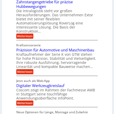
i
Zahnstangengetriebe für präzise
h
i
e
g
Hubbewegungen
r
k
r
Die Intralogistik steht vor großen
e
A
i
t
Herausforderungen. Das Unternehmen Extor
K
r
m
bietet mit seiner flexiblen
U
u
b
Automatisierungslösung RoverLog eine
V
m
g
e
interessante Lösung. Die Basis der
e
s
e
Konstruktion…
i
r
a
l
t
:
Weiterlesen
g
t
g
Z
s
l
a
z
e
Kraftsensorserie
l
h
e
u
w
Präzision für Automotive und Maschinenbau
o
n
i
n
s
Kraftaufnehmer der Serie K von GTM stehen
i
s
c
t
d
für hohe Präzision, Stabilität und Vielseitigkeit.
n
e
a
h
Ihre robuste Ausführung, hervorragende
A
d
n
,
Linearität und kompakte Bauweise machen…
u
g
e
w
:
e
Weiterlesen
f
t
e
P
n
t
r
r
g
n
Jetzt auch als Web-App
r
ä
e
i
i
Digitaler Werkzeugkreislauf
z
t
a
e
g
i
r
Coscom zeigt im Rahmen der Fachmesse AMB
g
b
s
i
in Stuttgart seine touchfähige
e
s
i
e
e
Anwendungsoberfläche InfoPoint.
r
o
b
e
f
:
Weiterlesen
S
n
e
i
D
f
ü
f
t
i
ü
ü
n
Neue Optionen für Länge, Montage und Zubehör
r
e
g