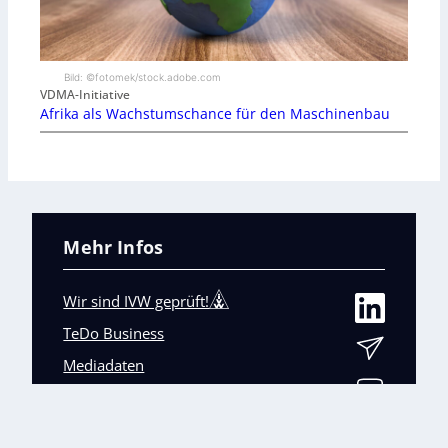
Bild: ©fotomek/stock.adobe.com
VDMA-Initiative
Afrika als Wachstumschance für den Maschinenbau
Mehr Infos
Wir sind IVW geprüft!
TeDo Business
Mediadaten
Abo-Service