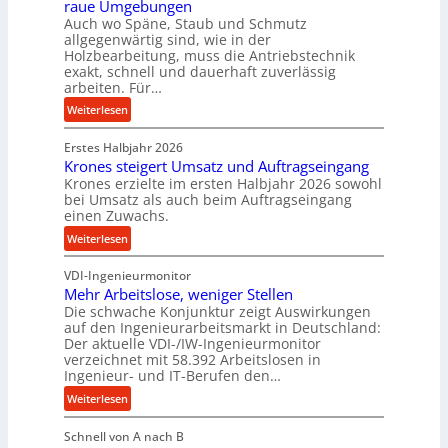
raue Umgebungen
e
i
Auch wo Späne, Staub und Schmutz
l
m
allgegenwärtig sind, wie in der
g
Holzbearbeitung, muss die Antriebstechnik
D
e
exakt, schnell und dauerhaft zuverlässig
r
w
arbeiten. Für…
ü
i
:
Weiterlesen
c
n
P
k
d
Erstes Halbjahr 2026
r
p
e
Krones steigert Umsatz und Auftragseingang
ä
r
t
Krones erzielte im ersten Halbjahr 2026 sowohl
z
o
r
bei Umsatz als auch beim Auftragseingang
i
z
einen Zuwachs.
i
s
e
e
:
Weiterlesen
e
s
b
K
u
s
u
VDI-Ingenieurmonitor
r
n
n
Mehr Arbeitslose, weniger Stellen
o
d
Die schwache Konjunktur zeigt Auswirkungen
d
n
l
auf den Ingenieurarbeitsmarkt in Deutschland:
H
e
a
Der aktuelle VDI-/IW-Ingenieurmonitor
y
s
n
verzeichnet mit 58.392 Arbeitslosen in
d
s
Ingenieur- und IT-Berufen den…
g
r
t
l
:
Weiterlesen
a
e
e
M
u
i
b
Schnell von A nach B
e
l
g