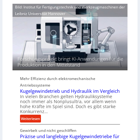
d
n
o
i
Bild: Institut für Fertigungstechnik und Werkzeugmaschinen der
e
r
e
Leibniz Universität Hannover
r
j
r
h
a
t
ö
h
h
r
e
n
d
i
Forschungsprojekt bringt KI-Anwendungen für die
e
Produktion in den Mittelstand
P
e
Mehr Effizienz durch elektromechanische
r
Antriebssysteme
f
Kugelgewindetrieb und Hydraulik im Vergleich
o
In vielen Branchen gelten Hydrauliksysteme
r
noch immer als Nonplusultra, vor allem wenn
m
hohe Kräfte im Spiel sind. Doch es gibt starke
a
Konkurrenz…
n
:
Weiterlesen
c
K
e
Gewirbelt und nicht geschliffen
u
b
Präzise und langlebige Kugelgewindetriebe für
g
e