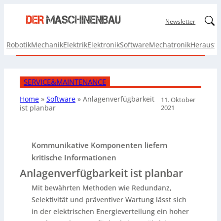
Linked
Newsletter
Robotik
Mechanik
Elektrik
Elektronik
Software
Mechatronik
Herausf
SERVICE&MAINTENANCE
Home
»
Software
»
Anlagenverfügbarkeit
11. Oktober
2021
ist planbar
Kommunikative Komponenten liefern
kritische Informationen
Anlagenverfügbarkeit ist planbar
Mit bewährten Methoden wie Redundanz,
Selektivität und präventiver Wartung lässt sich
in der elektrischen Energieverteilung ein hoher