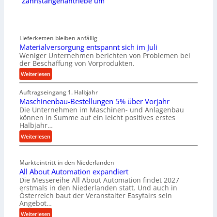
Zahnstangenantriebe um
Lieferketten bleiben anfällig
Materialversorgung entspannt sich im Juli
Weniger Unternehmen berichten von Problemen bei
der Beschaffung von Vorprodukten.
:
Weiterlesen
M
Auftragseingang 1. Halbjahr
a
Maschinenbau-Bestellungen 5% über Vorjahr
t
Die Unternehmen im Maschinen- und Anlagenbau
e
können in Summe auf ein leicht positives erstes
r
Halbjahr…
i
:
Weiterlesen
a
M
l
a
v
Markteintritt in den Niederlanden
s
e
All About Automation expandiert
c
r
Die Messereihe All About Automation findet 2027
h
s
erstmals in den Niederlanden statt. Und auch in
i
o
Österreich baut der Veranstalter Easyfairs sein
n
Angebot…
r
e
g
:
Weiterlesen