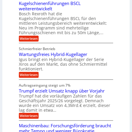
r
r
g
Kugelschienenführungen BSCL
r
i
A
l
p
a
t
weiterentwickelt
u
r
a
l
a
t
ä
n
Bosch Rexroth hat die
u
e
l
o
z
Kugelschienenführungen BSCL für den
g
e
e
m
i
n
mittleren Leistungsbereich weiterentwickelt:
r
o
s
U
Neu im Programm sind mehrteilige
W
t
e
m
Führungsschienen mit bis zu 50m Länge,…
e
i
H
r
g
v
u
:
Weiterlesen
k
e
b
K
e
z
u
b
u
b
Schmierfreier Betrieb
e
n
e
g
u
u
d
Wartungsfreies Hybrid-Kugellager
w
e
g
M
e
l
Igus bringt ein Hybrid-Kugellager der Serie
n
k
a
g
s
Xiros auf den Markt, das ohne Schmiermittel
g
r
s
u
c
funktioniert.
e
c
e
n
h
i
h
:
g
Weiterlesen
i
n
s
i
W
e
e
l
n
a
n
n
Auftragseingang steigt um 7%
a
e
r
e
u
Trumpf erzielt Umsatz knapp über Vorjahr
n
t
n
f
b
u
Trumpf hat die vorläufigen Zahlen für das
f
a
n
ü
Geschäftsjahr 2025/26 vorgelegt. Demnach
u
g
h
wurde ein Umsatz von 4,3Mrd.€ erzielt, dieser
s
r
lag damit in etwa…
f
u
:
r
Weiterlesen
n
T
e
g
r
i
e
Maschinenbau: Forschungsförderung braucht
u
e
n
mehr Tempo und weniger Bürokratie
m