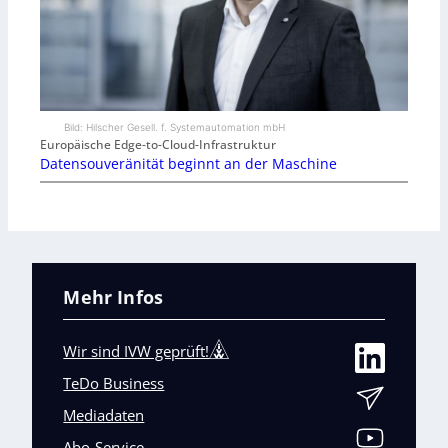
Bild: Hilscher Gesell. f. Systemautomation mbH
Europäische Edge-to-Cloud-Infrastruktur
Datensouveränität beginnt an der Maschine
Mehr Infos
Wir sind IVW geprüft!
TeDo Business
Mediadaten
Abo-Service