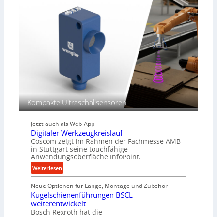
l
g
i
e
k
K
i
u
m
g
V
e
e
l
r
g
g
e
l
w
e
i
Kompakte Ultraschallsensoren
i
n
c
d
h
Jetzt auch als Web-App
e
Digitaler Werkzeugkreislauf
t
Coscom zeigt im Rahmen der Fachmesse AMB
r
in Stuttgart seine touchfähige
i
Anwendungsoberfläche InfoPoint.
e
:
Weiterlesen
b
D
e
Neue Optionen für Länge, Montage und Zubehör
i
f
Kugelschienenführungen BSCL
g
ü
weiterentwickelt
i
r
Bosch Rexroth hat die
t