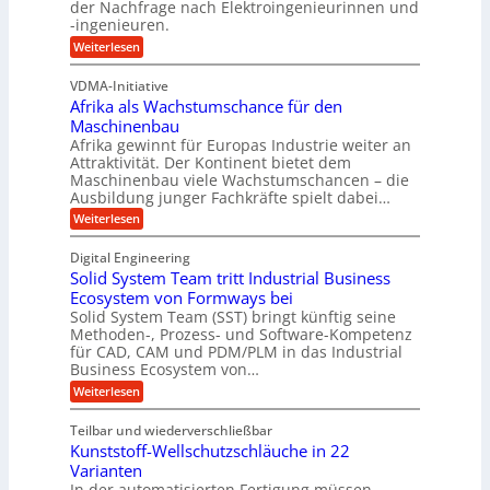
e
der Nachfrage nach Elektroingenieurinnen und
g
f
-ingenieuren.
s
e
e
H
:
Weiterlesen
n
r
V
y
B
D
z
VDMA-Initiative
b
S
E
i
Afrika als Wachstumschance für den
s
r
C
e
i
Maschinenbau
i
L
e
l
Afrika gewinnt für Europas Industrie weiter an
d
h
w
Attraktivität. Der Kontinent bietet dem
t
t
-
e
Maschinenbau viele Wachstumschancen – die
U
E
K
Ausbildung junger Fachkräfte spielt dabei…
i
r
m
u
h
t
:
Weiterlesen
s
o
g
A
e
a
l
f
e
Digital Engineering
r
u
r
t
l
n
Solid System Team tritt Industrial Business
e
i
z
g
l
k
Ecosystem von Formways bei
n
a
k
a
Solid System Team (SST) bringt künftig seine
a
t
m
a
n
Methoden-, Prozess- und Software-Kompetenz
g
A
l
w
a
für CAD, CAM und PDM/PLM in das Industrial
r
s
e
i
b
Business Ecosystem von…
p
W
r
c
e
a
p
:
Weiterlesen
i
c
k
S
ü
t
h
o
e
s
Teilbar und wiederverschließbar
b
s
l
m
l
t
Kunststoff-Wellschutzschläuche in 22
i
e
a
u
t
d
Varianten
r
r
m
S
In der automatisierten Fertigung müssen
k