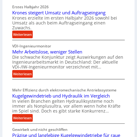
Erstes Halbjahr 2026
Krones steigert Umsatz und Auftragseingang
Krones erzielte im ersten Halbjahr 2026 sowohl bei
Umsatz als auch beim Auftragseingang einen
Zuwachs.
:
Weiterlesen
K
VDI-Ingenieurmonitor
r
Mehr Arbeitslose, weniger Stellen
o
Die schwache Konjunktur zeigt Auswirkungen auf den
n
Ingenieurarbeitsmarkt in Deutschland: Der aktuelle
e
VDI-/IW-Ingenieurmonitor verzeichnet mit…
s
:
Weiterlesen
s
M
t
e
e
Mehr Effizienz durch elektromechanische Antriebssysteme
h
i
Kugelgewindetrieb und Hydraulik im Vergleich
r
g
In vielen Branchen gelten Hydrauliksysteme noch
A
e
immer als Nonplusultra, vor allem wenn hohe Kräfte
r
r
im Spiel sind. Doch es gibt starke Konkurrenz…
b
t
:
Weiterlesen
e
U
K
i
m
Gewirbelt und nicht geschliffen
u
t
s
Präzise und langlebige Kugelgewindetriebe für raue
g