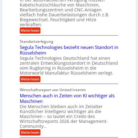
s
V
y
Kabelschutzschläuche von Maschinen,
t
c
s
o
Bearbeitungszentren und CNC-Anlagen
h
t
r
a
vielfach hohe Dauerbelastungen durch z.B.
e
n
j
Biegewechsel, Feuchtigkeit und Hitze
m
c
T
verkraften.
a
e
e
:
h
Weiterlesen
f
a
K
ü
r
m
u
r
t
Standortverlegung
n
d
r
Segula Technologies bezieht neuen Standort in
s
e
i
t
Rüsselsheim
n
t
s
M
Segula Technologies Deutschland hat einen
t
t
a
I
zentralen Entwicklungsstandort in Deutschland
o
s
n
vom Rugbyring in Rüsselsheim in die
f
c
d
Motorworld Manufaktur Rüsselsheim verlegt.
f
h
u
-
i
:
Weiterlesen
s
W
n
S
t
e
e
e
r
Wirtschaftsreport von United Interim
l
n
g
i
l
Menschen auch in Zeiten von KI wichtiger als
b
u
a
s
a
l
Maschinen
l
c
u
a
B
Die Menschen bleiben auch im Zeitalter
h
T
u
Künstlicher Intelligenz wichtiger als die
u
e
s
Maschinen – so lautet ein Credo des
t
c
i
z
Wirtschaftsreports 2026 der Management-
h
n
s
Community…
n
e
c
o
s
:
Weiterlesen
h
l
s
M
l