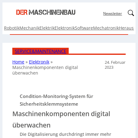
Linked
Newsletter
Robotik
Mechanik
Elektrik
Elektronik
Software
Mechatronik
Herausf
SERVICE&MAINTENANCE
Home
»
Elektronik
»
24. Februar
2023
Maschinenkomponenten digital
überwachen
Condition-Monitoring-System für
Sicherheitsklemmsysteme
Maschinenkomponenten digital
überwachen
Die Digitalisierung durchdringt immer mehr