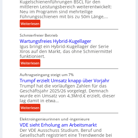
r
Kugelschienenführungen BSCL für den
a
mittleren Leistungsbereich weiterentwickelt:
a
l
Neu im Programm sind mehrteilige
u
e
Führungsschienen mit bis zu 50m Länge,…
e
r
:
Weiterlesen
U
W
K
m
e
Schmierfreier Betrieb
u
g
r
Wartungsfreies Hybrid-Kugellager
g
e
k
Igus bringt ein Hybrid-Kugellager der Serie
e
b
z
Xiros auf den Markt, das ohne Schmiermittel
l
u
funktioniert.
e
s
n
u
:
Weiterlesen
c
g
g
W
h
e
k
Auftragseingang steigt um 7%
a
i
n
r
Trumpf erzielt Umsatz knapp über Vorjahr
r
e
Trumpf hat die vorläufigen Zahlen für das
e
t
n
Geschäftsjahr 2025/26 vorgelegt. Demnach
i
u
e
wurde ein Umsatz von 4,3Mrd.€ erzielt, dieser
s
n
n
lag damit in etwa…
l
g
f
:
Weiterlesen
a
s
ü
T
u
f
h
Elektroingenieurinnen und -ingenieure
r
f
r
r
VDE sieht Erholung am Arbeitsmarkt
u
e
u
Der VDE Ausschuss Studium, Beruf und
m
i
n
Gesellschaft registriert eine Trendwende bei
p