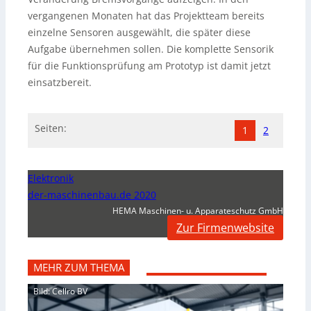
vergangenen Monaten hat das Projektteam bereits
einzelne Sensoren ausgewählt, die später diese
Aufgabe übernehmen sollen. Die komplette Sensorik
für die Funktionsprüfung am Prototyp ist damit jetzt
einsatzbereit.
Seiten:
1
2
Elektronik
der-maschinenbau.de 2020
HEMA Maschinen- u. Apparateschutz GmbH
Zur Firmenwebsite
MEHR ZUM THEMA
Bild: Cellro BV