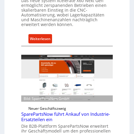
Das neue System Xcelerate X60 Next Gen
s
ermöglicht zerspanenden Betrieben einen
skalierbaren Einstieg in die CNC-
t
Automatisierung, wobei Lagerkapazitäten
s
und Maschinenanzahlen nachträglich
c
erweitert werden können.
h
u
:
Weiterlesen
t
C
z
e
f
l
ü
l
r
r
i
o
n
e
d
n
i
t
r
Bild: SparePartsNow GmbH
w
e
i
Neuer Geschäftszweig
k
SparePartsNow führt Ankauf von Industrie-
c
t
Ersatzteilen ein
k
e
Die B2B-Plattform SparePartsNow erweitert
e
A
ihr Geschäftsmodell um den professionellen
l