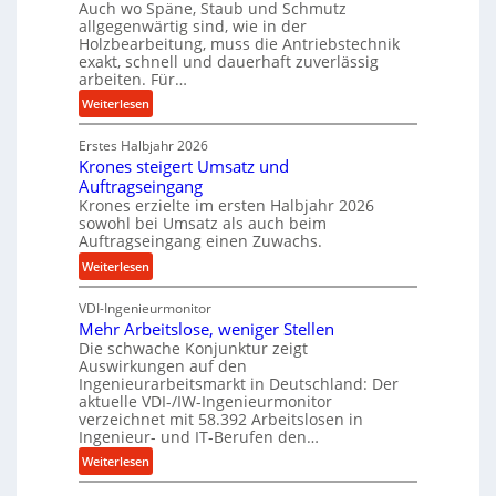
Auch wo Späne, Staub und Schmutz
l
m
allgegenwärtig sind, wie in der
g
D
Holzbearbeitung, muss die Antriebstechnik
e
exakt, schnell und dauerhaft zuverlässig
r
w
arbeiten. Für…
ü
i
:
c
Weiterlesen
n
P
k
d
Erstes Halbjahr 2026
r
p
e
Krones steigert Umsatz und
ä
r
t
Auftragseingang
z
o
r
Krones erzielte im ersten Halbjahr 2026
i
z
i
sowohl bei Umsatz als auch beim
s
e
Auftragseingang einen Zuwachs.
e
e
s
b
:
Weiterlesen
u
s
u
K
n
n
VDI-Ingenieurmonitor
r
d
d
Mehr Arbeitslose, weniger Stellen
o
l
Die schwache Konjunktur zeigt
H
n
a
Auswirkungen auf den
y
e
n
Ingenieurarbeitsmarkt in Deutschland: Der
d
s
g
aktuelle VDI-/IW-Ingenieurmonitor
r
s
verzeichnet mit 58.392 Arbeitslosen in
l
a
t
Ingenieur- und IT-Berufen den…
e
u
e
:
b
Weiterlesen
l
i
M
i
i