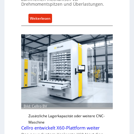
Drehmomentspitzen und Überlastungen.
:
Weiterlesen
M
e
c
h
a
n
i
s
c
h
e
r
Ü
Bild: Cellro BV
b
e
Zusätzliche Lagerkapazität oder weitere CNC-
r
Maschine
l
Cellro entwickelt X60-Plattform weiter
a