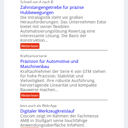
g
Schnell von A nach B
e
g
k
e
Zahnstangengetriebe für präzise
h
e
i
r
Hubbewegungen
r
K
m
t
Die Intralogistik steht vor großen
A
u
Herausforderungen. Das Unternehmen Extor
V
U
r
g
bietet mit seiner flexiblen
e
m
b
e
Automatisierungslösung RoverLog eine
r
s
e
l
interessante Lösung. Die Basis der
g
a
Konstruktion…
i
g
l
t
t
e
:
Weiterlesen
e
z
Z
s
w
a
i
u
Kraftsensorserie
l
i
h
c
n
Präzision für Automotive und
o
n
n
h
d
s
Maschinenbau
s
d
t
A
Kraftaufnehmer der Serie K von GTM stehen
e
e
a
für hohe Präzision, Stabilität und
u
n
,
t
Vielseitigkeit. Ihre robuste Ausführung,
g
f
w
r
hervorragende Linearität und kompakte
e
t
e
i
Bauweise machen…
n
r
g
n
e
:
Weiterlesen
e
a
P
i
b
t
r
g
g
e
Jetzt auch als Web-App
r
ä
s
i
e
f
Digitaler Werkzeugkreislauf
z
e
e
i
Coscom zeigt im Rahmen der Fachmesse
r
ü
b
s
i
AMB in Stuttgart seine touchfähige
S
r
e
i
Anwendungsoberfläche InfoPoint.
n
f
t
r
o