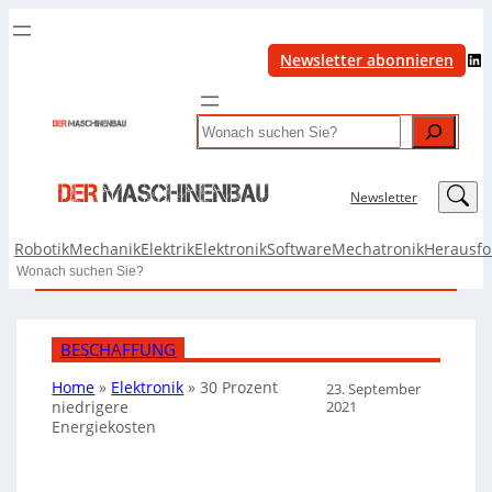
LinkedIn
Newsletter abonnieren
Search
LinkedIn
Newsletter
Robotik
Mechanik
Elektrik
Elektronik
Software
Mechatronik
Herausf
Search
BESCHAFFUNG
Home
»
Elektronik
»
30 Prozent
23. September
2021
niedrigere
Energiekosten