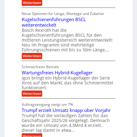
ü
:
g
Weiterlesen
n
e
a
r
D
f
a
l
u
p
i
ü
Neue Optionen für Länge, Montage und Zubehör
n
r
g
l
e
r
ä
Kugelschienenführungen BSCL
i
g
A
e
U
z
t
weiterentwickelt
u
i
n
m
a
t
Bosch Rexroth hat die
s
l
o
g
Kugelschienenführungen BSCL für den
e
e
m
e
mittleren Leistungsbereich weiterentwickelt:
H
r
o
Neu im Programm sind mehrteilige
u
b
W
t
b
Führungsschienen mit bis zu 50m Länge,…
e
i
u
b
r
v
:
Weiterlesen
n
e
k
e
K
w
z
g
u
u
e
Schmierfreier Betrieb
e
n
e
g
g
u
d
Wartungsfreies Hybrid-Kugellager
e
n
u
g
M
l
Igus bringt ein Hybrid-Kugellager der Serie
n
k
a
s
Xiros auf den Markt, das ohne Schmiermittel
g
r
s
c
funktioniert.
e
e
c
h
n
i
h
:
Weiterlesen
i
s
i
W
e
l
n
a
n
Auftragseingang steigt um 7%
a
e
r
e
u
Trumpf erzielt Umsatz knapp über Vorjahr
n
t
n
f
b
u
Trumpf hat die vorläufigen Zahlen für das
f
a
n
ü
Geschäftsjahr 2025/26 vorgelegt. Demnach
u
g
h
wurde ein Umsatz von 4,3Mrd.€ erzielt,
s
r
dieser lag damit in etwa…
f
u
:
r
Weiterlesen
n