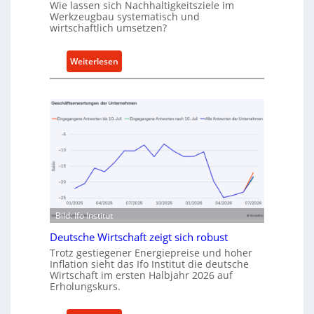
Wie lassen sich Nachhaltigkeitsziele im
t
Werkzeugbau systematisch und
A
wirtschaftlich umsetzen?
n
k
:
Weiterlesen
a
M
u
e
f
t
v
h
o
o
n
d
I
e
n
n
d
f
u
ü
Bild: Ifo Institut
s
r
t
Deutsche Wirtschaft zeigt sich robust
n
r
a
Trotz gestiegener Energiepreise und hoher
i
Inflation sieht das Ifo Institut die deutsche
c
Wirtschaft im ersten Halbjahr 2026 auf
e
h
Erholungskurs.
-
h
E
a