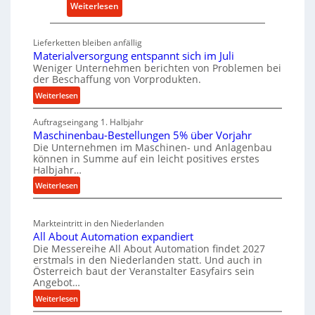
r
:
Weiterlesen
l
s
D
t
a
e
i
Lieferketten bleiben anfällig
t
u
Materialversorgung entspannt sich im Juli
g
z
t
Weniger Unternehmen berichten von Problemen bei
e
der Beschaffung von Vorprodukten.
t
s
W
e
c
:
Weiterlesen
e
i
M
h
r
Auftragseingang 1. Halbjahr
a
l
e
k
Maschinenbau-Bestellungen 5% über Vorjahr
t
e
W
z
Die Unternehmen im Maschinen- und Anlagenbau
e
n
i
können in Summe auf ein leicht positives erstes
e
r
e
r
Halbjahr…
u
i
i
t
:
Weiterlesen
g
a
n
s
M
l
b
a
c
v
a
Markteintritt in den Niederlanden
s
h
e
u
All About Automation expandiert
c
a
r
p
Die Messereihe All About Automation findet 2027
h
s
f
erstmals in den Niederlanden statt. Und auch in
r
i
o
Österreich baut der Veranstalter Easyfairs sein
t
o
n
Angebot…
r
z
z
e
g
:
Weiterlesen
e
n
e
u
A