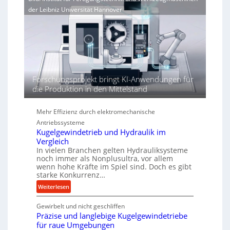
i
e
r
der Leibniz Universität Hannover
e
r
j
r
h
a
t
ö
h
h
r
e
n
d
Forschungsprojekt bringt KI-Anwendungen für
i
die Produktion in den Mittelstand
e
P
Mehr Effizienz durch elektromechanische
e
r
Antriebssysteme
Kugelgewindetrieb und Hydraulik im
f
Vergleich
o
In vielen Branchen gelten Hydrauliksysteme
r
noch immer als Nonplusultra, vor allem
m
wenn hohe Kräfte im Spiel sind. Doch es gibt
a
starke Konkurrenz…
n
:
Weiterlesen
c
K
e
Gewirbelt und nicht geschliffen
u
b
Präzise und langlebige Kugelgewindetriebe
g
e
für raue Umgebungen
e
i