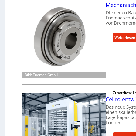
Mechanische
Die neuen Bau
Enemac schütz
vor Drehmome
:
Weiterlesen
Bild: Enemac GmbH
i
Zusätzliche 
Cellro entwi
Das neue Syst
einen skalierb
Lagerkapazitä
können.