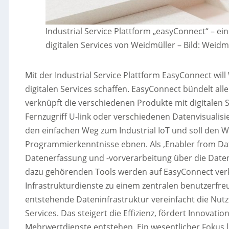
Industrial Service Plattform „easyConnect“ – ei
digitalen Services von Weidmüller
–
Bild: Weid
Mit der Industrial Service Plattform EasyConnect wi
digitalen Services schaffen. EasyConnect bündelt al
verknüpft die verschiedenen Produkte mit digitalen S
Fernzugriff U-link oder verschiedenen Datenvisualisi
den einfachen Weg zum Industrial IoT und soll den 
Programmierkenntnisse ebnen. Als ‚Enabler from Dat
Datenerfassung und -vorverarbeitung über die Date
dazu gehörenden Tools werden auf EasyConnect verkn
Infrastrukturdienste zu einem zentralen benutzerfre
entstehende Dateninfrastruktur vereinfacht die Nutzu
Services. Das steigert die Effizienz, fördert Innovat
Mehrwertdienste entstehen. Ein wesentlicher Fokus