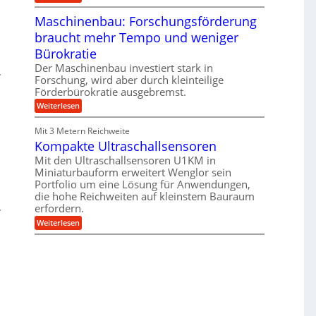
e
T
B
s
r
Maschinenbau: Forschungsförderung
S
H
u
C
y
braucht mehr Tempo und weniger
m
L
b
p
w
Bürokratie
r
f
e
i
e
Der Maschinenbau investiert stark in
i
d
r
t
Forschung, wird aber durch kleinteilige
-
z
e
Förderbürokratie ausgebremst.
K
i
r
u
e
:
Weiterlesen
e
g
l
M
n
e
t
a
t
Mit 3 Metern Reichweite
l
U
s
w
l
m
Kompakte Ultraschallsensoren
c
i
a
s
h
c
Mit den Ultraschallsensoren U1KM in
g
a
i
k
e
Miniaturbauform erweitert Wenglor sein
t
n
e
r
z
Portfolio um eine Lösung für Anwendungen,
e
l
k
n
die hohe Reichweiten auf kleinstem Bauraum
t
n
b
erfordern.
a
a
:
p
Weiterlesen
u
K
p
:
o
ü
F
m
b
o
p
e
r
a
r
s
k
V
c
t
o
h
e
r
u
U
j
n