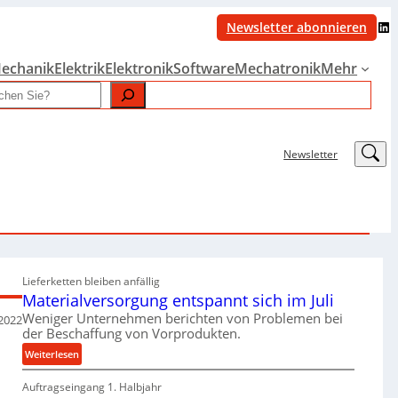
LinkedIn
Newsletter abonnieren
echanik
Elektrik
Elektronik
Software
Mechatronik
Mehr
LinkedIn
Newsletter
Lieferketten bleiben anfällig
Materialversorgung entspannt sich im Juli
Weniger Unternehmen berichten von Problemen bei
 2022
der Beschaffung von Vorprodukten.
:
Weiterlesen
M
Auftragseingang 1. Halbjahr
a