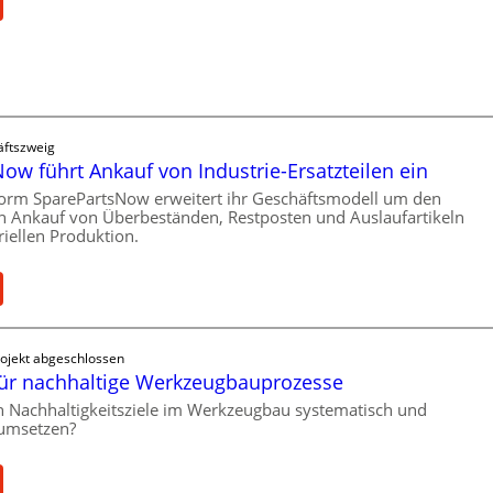
r
C
e
a
s
t
r
s
o
ftszweig
c
e
ow führt Ankauf von Industrie-Ersatzteilen ein
h
n
form SparePartsNow erweitert ihr Geschäftsmodell um den
u
t
en Ankauf von Überbeständen, Restposten und Auslaufartikeln
t
riellen Produktion.
w
z
f
c
ü
k
S
r
e
p
a
ojekt abgeschlossen
n
t
ür nachhaltige Werkzeugbauprozesse
r
d
X
e
ch Nachhaltigkeitsziele im Werkzeugbau systematisch und
6
 umsetzen?
P
r
0
a
e
-
r
k
P