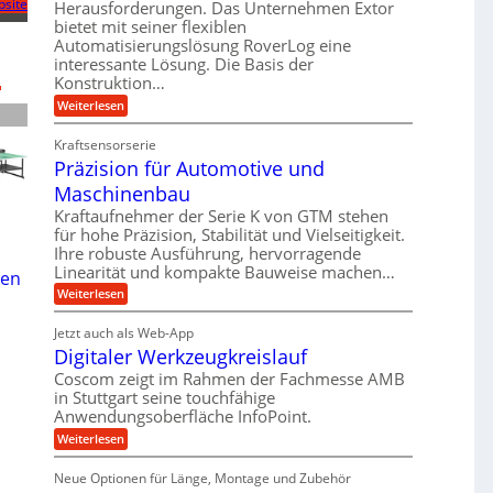
r
U
bsite
Herausforderungen. Das Unternehmen Extor
g
e
b
m
bietet mit seiner flexiblen
l
l
Automatisierungslösung RoverLog eine
e
s
e
g
interessante Lösung. Die Basis der
i
a
i
e
Konstruktion…
t
t
c
w
:
Weiterlesen
s
z
h
i
Z
l
u
a
n
Kraftsensorserie
o
n
h
d
Präzision für Automotive und
n
s
d
s
e
Maschinenbau
e
A
t
t
,
u
a
Kraftaufnehmer der Serie K von GTM stehen
r
n
w
für hohe Präzision, Stabilität und Vielseitigkeit.
f
g
i
Ihre robuste Ausführung, hervorragende
e
t
e
e
Linearität und kompakte Bauweise machen…
n
n
r
ben
b
g
:
Weiterlesen
i
a
e
e
P
g
g
t
r
f
Jetzt auch als Web-App
r
e
s
ä
ü
i
Digitaler Werkzeugkreislauf
z
r
e
e
i
r
Coscom zeigt im Rahmen der Fachmesse AMB
S
i
b
s
r
in Stuttgart seine touchfähige
e
t
n
i
a
f
Anwendungsoberfläche InfoPoint.
o
e
g
ü
n
u
:
Weiterlesen
l
a
r
f
D
e
p
l
n
ü
i
r
U
Neue Optionen für Länge, Montage und Zubehör
r
e
g
g
ä
A