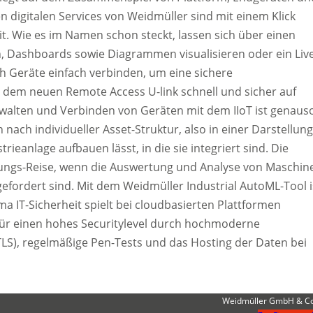
en digitalen Services von Weidmüller sind mit einem Klick
it. Wie es im Namen schon steckt, lassen sich über einen
en, Dashboards sowie Diagrammen visualisieren oder ein Liv
ch Geräte einfach verbinden, um eine sichere
t dem neuen Remote Access U-link schnell und sicher auf
walten und Verbinden von Geräten mit dem IIoT ist genaus
nach individueller Asset-Struktur, also in einer Darstellung
rieanlage aufbauen lässt, in die sie integriert sind. Die
sierungs-Reise, wenn die Auswertung und Analyse von Maschin
efordert sind. Mit dem Weidmüller Industrial AutoML-Tool i
 IT-Sicherheit spielt bei cloudbasierten Plattformen
afür einen hohes Securitylevel durch hochmoderne
TLS), regelmäßige Pen-Tests und das Hosting der Daten bei
.
Weidmüller GmbH & Co