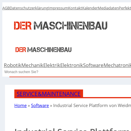
AGB
Datenschutzerklärung
Impressum
Kontakt
Kalender
Mediadaten
Perfek
Robotik
Mechanik
Elektrik
Elektronik
Software
Mechatroni
Search
SERVICE&MAINTENANCE
Home
»
Software
»
Industrial Service Plattform von Weid