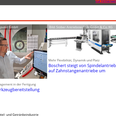
Zur Firmenwe
mputer GmbH
Bild: Stöber Antriebstechnik GmbH & Co. KG
Mehr Flexibilität, Dynamik und Platz
Boschert steigt von Spindelantrie
auf Zahnstangenantriebe um
agement in der Fertigung
rkzeugbereitstellung
tel- und Getränkeindustrie