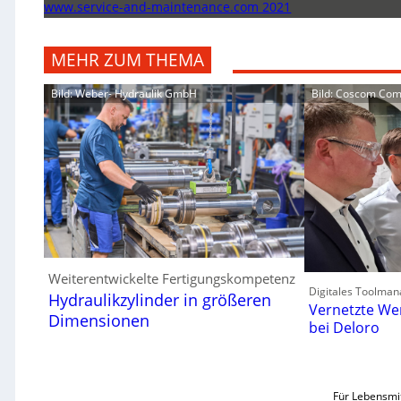
www.service-and-maintenance.com 2021
MEHR ZUM THEMA
Bild: Weber- Hydraulik GmbH
Bild: Coscom Co
Weiterentwickelte Fertigungskompetenz
Digitales Toolman
Hydraulikzylinder in größeren
Vernetzte We
Dimensionen
bei Deloro
Für Lebensmit