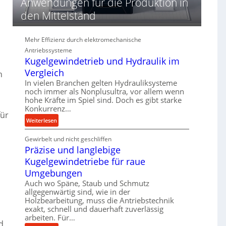
Anwendungen für die Produktion in
d
i
den Mittelstand
e
P
Mehr Effizienz durch elektromechanische
e
Antriebssysteme
r
Kugelgewindetrieb und Hydraulik im
f
o
Vergleich
n
r
In vielen Branchen gelten Hydrauliksysteme
m
noch immer als Nonplusultra, vor allem wenn
a
hohe Kräfte im Spiel sind. Doch es gibt starke
Konkurrenz…
n
für
c
:
Weiterlesen
e
K
b
Gewirbelt und nicht geschliffen
u
e
Präzise und langlebige
g
e
i
e
Kugelgewindetriebe für raue
m
l
Umgebungen
D
g
Auch wo Späne, Staub und Schmutz
r
e
allgegenwärtig sind, wie in der
ü
w
Holzbearbeitung, muss die Antriebstechnik
c
i
exakt, schnell und dauerhaft zuverlässig
k
n
arbeiten. Für…
d
p
d