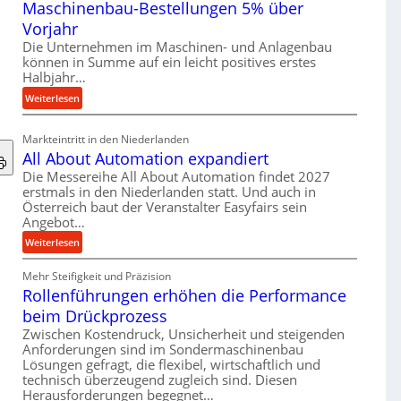
Maschinenbau-Bestellungen 5% über
t
e
Vorjahr
r
Die Unternehmen im Maschinen- und Anlagenbau
i
können in Summe auf ein leicht positives erstes
a
Halbjahr…
l
:
Weiterlesen
v
M
e
a
Markteintritt in den Niederlanden
r
s
All About Automation expandiert
s
c
Die Messereihe All About Automation findet 2027
o
h
erstmals in den Niederlanden statt. Und auch in
r
i
Österreich baut der Veranstalter Easyfairs sein
g
n
Angebot…
u
e
:
Weiterlesen
n
n
A
g
b
Mehr Steifigkeit und Präzision
l
e
a
Rollenführungen erhöhen die Performance
l
n
u
A
t
beim Drückprozess
-
b
s
Zwischen Kostendruck, Unsicherheit und steigenden
B
o
p
Anforderungen sind im Sondermaschinenbau
e
u
Lösungen gefragt, die flexibel, wirtschaftlich und
a
s
technisch überzeugend zugleich sind. Diesen
t
n
t
Herausforderungen begegnet…
A
n