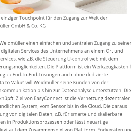
n einziger Touchpoint für den Zugang zur Welt der
müller GmbH & Co. KG
ll Weidmüller einen einfachen und zentralen Zugang zu seine
le digitalen Services des Unternehmens an einem Ort und
ervices, wie z.B. die Steuerung U-control web mit dem
erungsmöglichkeiten. Die Plattform ist ein Werkzeugkasten 
Weg zu End-to-End-Lösungen auch ohne dedizierte
a to Value‘ will Weidmüller seine Kunden von der
nkommunikation bis hin zur Datenanalyse unterstützen. Di
üpft. Ziel von EasyConnect ist die Vernetzung dezentraler
undlichen System, vom Sensor bis in die Cloud. Die daraus
ng von digitalen Daten, z.B. für smarte und skalierbare
ionen in Produktionsprozessen oder lässt neuartige
 liegt auf dem Zusammenspiel von Plattform, Endgeräten un