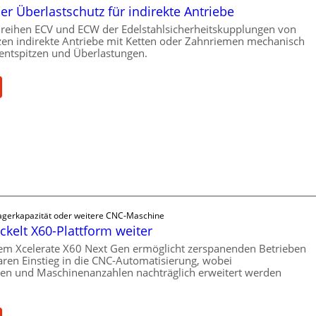
r Überlastschutz für indirekte Antriebe
reihen ECV und ECW der Edelstahlsicherheitskupplungen von
en indirekte Antriebe mit Ketten oder Zahnriemen mechanisch
ntspitzen und Überlastungen.
M
e
c
h
a
n
s
Lagerkapazität oder weitere CNC-Maschine
c
ckelt X60-Plattform weiter
h
em Xcelerate X60 Next Gen ermöglicht zerspanenden Betrieben
e
aren Einstieg in die CNC-Automatisierung, wobei
r
ten und Maschinenanzahlen nachträglich erweitert werden
Ü
b
e