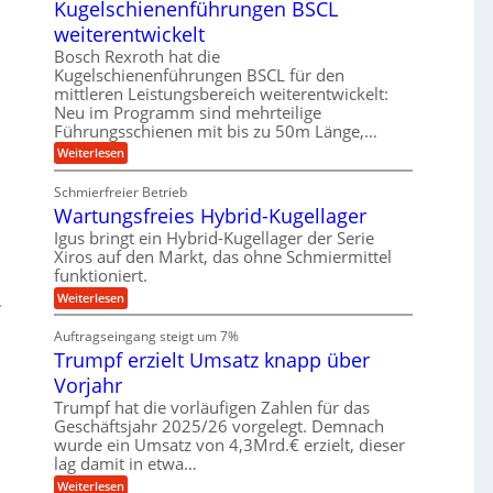
m
Kugelschienenführungen BSCL
i
n
z
u
t
g
i
weiterentwickelt
t
a
s
e
o
l
Bosch Rexroth hat die
e
m
b
e
Kugelschienenführungen BSCL für den
H
o
r
u
u
mittleren Leistungsbereich weiterentwickelt:
t
W
b
n
i
Neu im Programm sind mehrteilige
e
b
v
Führungsschienen mit bis zu 50m Länge,…
g
r
e
e
k
e
w
:
Weiterlesen
u
z
e
K
n
n
e
g
u
d
u
Schmierfreier Betrieb
u
g
M
g
Wartungsfreies Hybrid-Kugellager
n
e
a
k
g
l
s
Igus bringt ein Hybrid-Kugellager der Serie
r
e
s
c
e
Xiros auf den Markt, das ohne Schmiermittel
n
c
h
i
funktioniert.
h
i
s
i
n
:
Weiterlesen
l
e
e
W
a
n
n
a
u
Auftragseingang steigt um 7%
e
b
r
f
n
a
Trumpf erzielt Umsatz knapp über
t
f
u
u
Vorjahr
ü
n
h
g
Trumpf hat die vorläufigen Zahlen für das
r
s
Geschäftsjahr 2025/26 vorgelegt. Demnach
u
f
wurde ein Umsatz von 4,3Mrd.€ erzielt, dieser
n
r
g
lag damit in etwa…
e
e
i
:
Weiterlesen
n