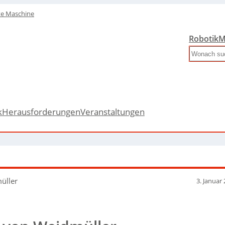
te Maschine
Robotik
M
Search
k
Herausforderungen
Veranstaltungen
müller
3. Januar