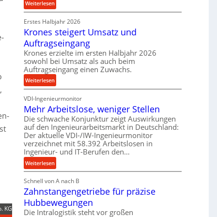
:
Weiterlesen
r
e
P
o
t
Erstes Halbjahr 2026
r
z
r
Krones steigert Umsatz und
ä
e
e-
i
z
Auftragseingang
s
e
i
Krones erzielte im ersten Halbjahr 2026
s
b
s
sowohl bei Umsatz als auch beim
u
e
Auftragseingang einen Zuwachs.
n
o
u
:
Weiterlesen
d
n
,
K
H
d
VDI-Ingenieurmonitor
r
y
l
Mehr Arbeitslose, weniger Stellen
o
d
a
en-
n
Die schwache Konjunktur zeigt Auswirkungen
r
n
auf den Ingenieurarbeitsmarkt in Deutschland:
e
st
a
g
Der aktuelle VDI-/IW-Ingenieurmonitor
s
u
l
verzeichnet mit 58.392 Arbeitslosen in
s
l
e
Ingenieur- und IT-Berufen den…
t
i
b
:
e
Weiterlesen
k
i
M
i
i
g
Schnell von A nach B
e
g
m
e
Zahnstangengetriebe für präzise
h
e
V
K
r
r
Hubbewegungen
e
u
. KG
A
t
r
Die Intralogistik steht vor großen
g