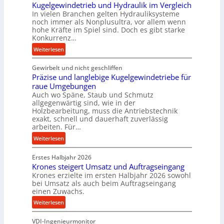
Kugelgewindetrieb und Hydraulik im Vergleich
o
In vielen Branchen gelten Hydrauliksysteme
r
noch immer als Nonplusultra, vor allem wenn
m
hohe Kräfte im Spiel sind. Doch es gibt starke
a
Konkurrenz…
n
:
Weiterlesen
c
K
e
Gewirbelt und nicht geschliffen
u
b
Präzise und langlebige Kugelgewindetriebe für
g
e
raue Umgebungen
e
i
Auch wo Späne, Staub und Schmutz
l
m
allgegenwärtig sind, wie in der
g
Holzbearbeitung, muss die Antriebstechnik
D
e
exakt, schnell und dauerhaft zuverlässig
r
w
arbeiten. Für…
ü
i
:
Weiterlesen
c
n
P
k
d
Erstes Halbjahr 2026
r
p
e
Krones steigert Umsatz und Auftragseingang
ä
r
t
Krones erzielte im ersten Halbjahr 2026 sowohl
z
o
r
bei Umsatz als auch beim Auftragseingang
i
z
einen Zuwachs.
i
s
e
e
:
Weiterlesen
e
s
b
K
u
s
u
VDI-Ingenieurmonitor
r
n