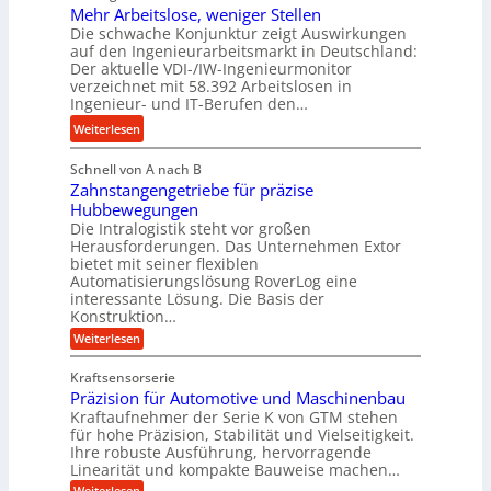
n
Mehr Arbeitslose, weniger Stellen
o
d
Die schwache Konjunktur zeigt Auswirkungen
d
n
l
auf den Ingenieurarbeitsmarkt in Deutschland:
H
e
a
Der aktuelle VDI-/IW-Ingenieurmonitor
y
s
n
verzeichnet mit 58.392 Arbeitslosen in
d
s
Ingenieur- und IT-Berufen den…
g
r
t
l
:
Weiterlesen
a
e
e
M
u
i
b
Schnell von A nach B
e
l
g
i
Zahnstangengetriebe für präzise
h
i
e
g
Hubbewegungen
r
k
r
Die Intralogistik steht vor großen
e
A
i
t
Herausforderungen. Das Unternehmen Extor
K
r
m
bietet mit seiner flexiblen
U
u
b
Automatisierungslösung RoverLog eine
V
m
g
e
interessante Lösung. Die Basis der
e
s
e
Konstruktion…
i
r
a
l
t
:
Weiterlesen
g
t
g
Z
s
l
a
z
e
Kraftsensorserie
l
h
e
u
w
Präzision für Automotive und Maschinenbau
o
n
i
n
s
Kraftaufnehmer der Serie K von GTM stehen
i
s
c
t
d
für hohe Präzision, Stabilität und Vielseitigkeit.
n
e
a
h
Ihre robuste Ausführung, hervorragende
A
d
n
,
Linearität und kompakte Bauweise machen…
u
g
e
w
:
e
Weiterlesen