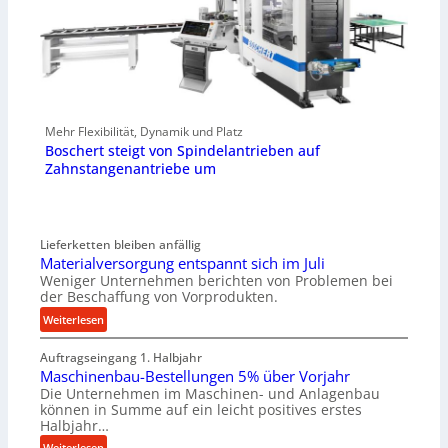
Mehr Flexibilität, Dynamik und Platz
Boschert steigt von Spindelantrieben auf
Zahnstangenantriebe um
Lieferketten bleiben anfällig
Materialversorgung entspannt sich im Juli
Weniger Unternehmen berichten von Problemen bei
der Beschaffung von Vorprodukten.
:
Weiterlesen
M
Auftragseingang 1. Halbjahr
a
Maschinenbau-Bestellungen 5% über Vorjahr
t
Die Unternehmen im Maschinen- und Anlagenbau
e
können in Summe auf ein leicht positives erstes
r
Halbjahr…
i
:
Weiterlesen