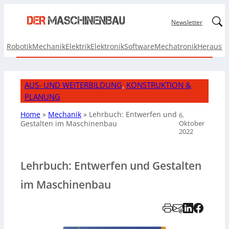
Linked
Newsletter
Robotik
Mechanik
Elektrik
Elektronik
Software
Mechatronik
Herausf
AUS- UND WEITERBILDUNG
, 
KONSTRUKTION &
PLANUNG
Home
»
Mechanik
»
Lehrbuch: Entwerfen und
6.
Oktober
Gestalten im Maschinenbau
2022
Lehrbuch: Entwerfen und Gestalten
im Maschinenbau