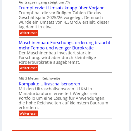
n
Auftragseingang steigt um 7%
a
e
r
e
u
Trumpf erzielt Umsatz knapp über Vorjahr
n
t
n
f
b
u
Trumpf hat die vorläufigen Zahlen für das
f
a
n
ü
Geschäftsjahr 2025/26 vorgelegt. Demnach
u
g
h
wurde ein Umsatz von 4,3Mrd.€ erzielt, dieser
s
r
lag damit in etwa…
f
u
:
r
Weiterlesen
n
T
e
g
r
i
e
Maschinenbau: Forschungsförderung braucht
u
e
n
mehr Tempo und weniger Bürokratie
m
s
B
Der Maschinenbau investiert stark in
p
H
S
Forschung, wird aber durch kleinteilige
f
y
C
e
b
Förderbürokratie ausgebremst.
L
r
r
w
:
Weiterlesen
z
i
e
M
i
d
i
a
e
-
Mit 3 Metern Reichweite
t
s
l
K
e
Kompakte Ultraschallsensoren
c
t
u
r
h
Mit den Ultraschallsensoren U1KM in
U
g
e
i
Miniaturbauform erweitert Wenglor sein
m
e
n
n
Portfolio um eine Lösung für Anwendungen,
s
l
t
e
a
l
die hohe Reichweiten auf kleinstem Bauraum
w
n
t
a
erfordern.
i
b
z
g
c
a
:
Weiterlesen
k
e
k
u
K
n
r
e
:
o
a
l
F
m
p
t
o
p
p