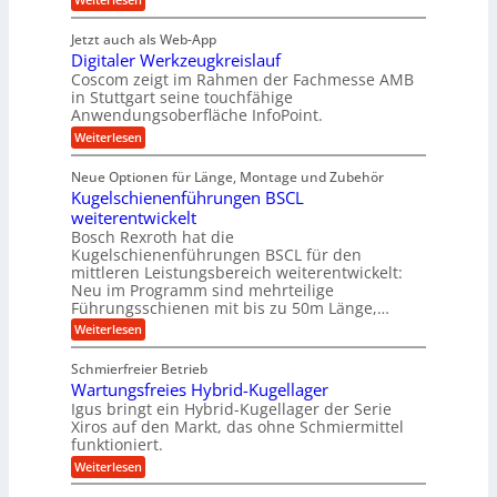
f
t
e
P
n
t
r
r
g
n
Jetzt auch als Web-App
r
ä
e
i
i
Digitaler Werkzeugkreislauf
z
t
a
e
g
i
r
Coscom zeigt im Rahmen der Fachmesse AMB
g
b
s
i
in Stuttgart seine touchfähige
e
s
i
e
e
Anwendungsoberfläche InfoPoint.
r
o
b
e
f
:
Weiterlesen
S
n
e
i
D
f
ü
f
t
i
ü
ü
n
Neue Optionen für Länge, Montage und Zubehör
r
e
g
r
r
g
Kugelschienenführungen BSCL
r
i
A
l
p
a
t
weiterentwickelt
u
r
a
l
a
t
ä
n
Bosch Rexroth hat die
u
e
l
o
z
Kugelschienenführungen BSCL für den
g
e
e
m
i
n
mittleren Leistungsbereich weiterentwickelt:
r
o
s
U
Neu im Programm sind mehrteilige
W
t
e
m
Führungsschienen mit bis zu 50m Länge,…
e
i
H
r
g
v
u
:
Weiterlesen
k
e
b
K
e
z
u
b
u
b
Schmierfreier Betrieb
e
n
e
g
u
u
d
Wartungsfreies Hybrid-Kugellager
w
e
g
M
e
l
Igus bringt ein Hybrid-Kugellager der Serie
n
k
a
g
s
Xiros auf den Markt, das ohne Schmiermittel
g
r
s
u
c
funktioniert.
e
c
e
n
h
i
h
:
g
Weiterlesen
i
n
s
i
W
e
e
l
n
a
n