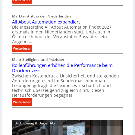
a
M
l
a
v
Markteintritt in den Niederlanden
s
e
All About Automation expandiert
c
r
Die Messereihe All About Automation findet 2027
h
s
erstmals in den Niederlanden statt. Und auch in
i
o
Österreich baut der Veranstalter Easyfairs sein
n
Angebot…
r
e
g
:
Weiterlesen
n
u
A
b
n
Mehr Steifigkeit und Präzision
l
a
g
Rollenführungen erhöhen die Performance beim
l
u
e
Drückprozess
A
-
Zwischen Kostendruck, Unsicherheit und steigenden
n
b
B
Anforderungen sind im Sondermaschinenbau
t
o
Lösungen gefragt, die flexibel, wirtschaftlich und
e
s
u
technisch überzeugend zugleich sind. Diesen
s
p
t
Herausforderungen begegnet…
t
a
A
:
Weiterlesen
e
n
u
R
l
n
t
o
l
t
o
l
u
s
m
Bild: Koenig & Bauer AG
l
n
i
a
e
g
c
t