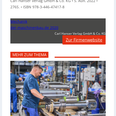
Carl Hanser Verlag GmbH & Co. KG • 5. Aufl. 2022 •
276S. • ISBN 978-3-446-47417-8
Mechanik
der-maschinenbau.de 2020
Carl Hanser Verlag GmbH & Co. KG
Zur Firmenwebsite
MEHR ZUM THEMA
Bild: Weber- Hydraulik GmbH